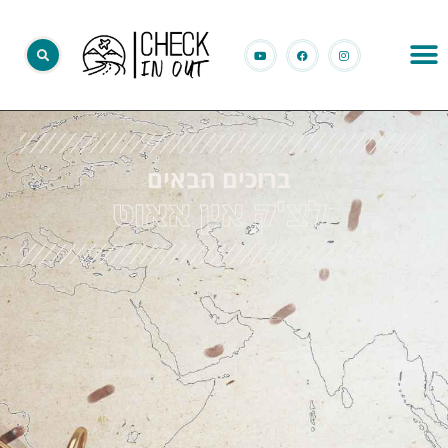
ברוכים הבאים
לצ'ק אין אאוט