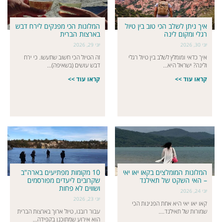
איך ניתן לשלב הכי טוב בין טיול
המלונות הכי מפנקים לירח דבש
רגלי ומקום לינה
בארצות הברית
יוני 30, 2026
יוני 29, 2026
איך כדאי ומומלץ לשלב בין טיול רגלי
זה הטיול הכי חשוב שתעשו. כי ירח
ולינה? ישראל היא...
דבש עושים (בשאיפה)...
קראו עוד >>
קראו עוד >>
המלונות המומלצים בקאו יאו יאי
10 מקומות מפתיעים בארה"ב
– האי השקט של תאילנד
שקרובים ליעדים מפורסמים
ושווים לא פחות
יוני 24, 2026
יוני 23, 2026
קאו יאו יאי היא אחת הפנינות הכי
שמורות של תאילנד....
עבור רובנו, טיול ארוך בארצות הברית
הוא אירוע שמתוכנן בקפידה...