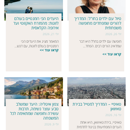
טיול עם ילדים בחו"ל: המדריך
היעדים הכי רומנטיים בעולם
להורים שמפחדים מחופשה
לזוגות: מהמזרח האקזוטי ועד
משפחתית
אירופה הקלאסית
יולי 26, 2026
יולי 21, 2026
חופשה עם ילדים בחו"ל היא דבר
המאמר מציג את היעדים הכי
שמדאיג הורים רבים. הפחד...
רומנטיים בעולם לזוגות, עם דגש...
קראו עוד >>
קראו עוד >>
טאיפיי – המדריך למטייל בבירת
צפון איטליה: היעד שמשלב
טאיוואן
טבע עוצר נשימה, תרבות
עשירה וחופשה שמתאימה לכל
יולי 16, 2026
המשפחה
טאיפיי, בירת טאיוואן, היא אחת
יולי 9, 2026
הערים המפתיעות! בניגוד לתדמית