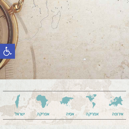
פתח סרגל
אירופה
אמריקה
אסיה
אפריקה
ישראל