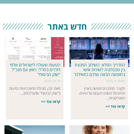
חדש באתר
המדריך המלא: השילוב המנצח
הטעות שעולה לישראלים אלפי
בין טכנולוגיה לשירות אישי
דולרים בחו"ל: ראיון עם מנכ"ל
בחופשה הבאה שלכם בתאילנד
"שוק הביטוח"
אוגוסט 4, 2026
יולי 29, 2026
תקציר: מתכננים חופשה בארץ
מאת: קרן, מנהלת תחום ביטוח נסיעות
החיוכים? השפע העצום של האיים,
ב"שוק הביטוח" שלום לכולם,...
האטרקציות...
קראו עוד >>
קראו עוד >>