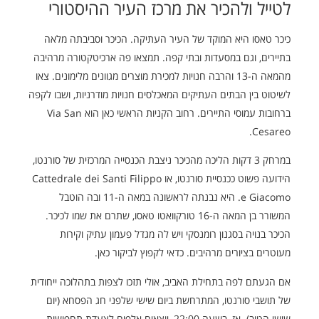
לטייל ולהכיר את מרכז העיר ההיסטורי
כיכר טאסו היא המוקד של העיר העתיקה. הכיכר וסביבתה מלאה
בתיירים, וגם במסעדות ובתי קפה. תמצאו פה ארכיטקטורה מרהיבה
מהמאה ה-13 והרבה חנויות למכירת מוצרים מגוונים מלימונים. צאו
לשיטוט בין הבתים העתיקים המאכלסים חנויות מודרניות, ושבו לקפה
ברחובות עמוסי התיירים. רחוב הקניות הראשי כאן הוא Via San
Cesareo.
במרחק 3 דקות הליכה מהכיכר ניצבת הכנסייה המרכזית של סורנטו,
הידועה פשוט ככנסיית סורנטו, או Cattedrale dei Santi Filippo
e Giacomo. היא נבנתה לראשונה במאה ה-11 ובה הוטבל
המשורר בן המאה ה-16 טורקוואטו טאסו, שתרם את שמו לכיכר.
הכיכר בנויה בסגנון רומנסקי ויש לה מגדל פעמון עתיק וקירות
מעוטרים בציורים מרהיבים. כדאי לקפוץ לביקור כאן.
אם הגעתם לפה בתחילת האביב, אולי תזכו לצפות בתהלוכה ייחודית
של תושבי סורנטו, המתרחשת ביום שישי שלפני חג הפסחא (יום
שישי הטוב). אז, בשעה 22:00, יוצאים אלפים לצעדת תחפושות