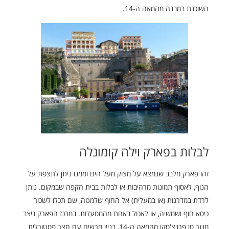
השוכנת במבנה מהמאה ה-14.
לבלות בפארק וילה קומונלה
זהו פארק מלבב שנמצא על מצוק מעל הים וממנו ניתן לתצפת על
הנוף, לאסוף תמונות מרהיבות או לבלות בבית הקפה שבמקום. ניתן
לרדת במדרגות (או במעלית) אל החוף שלמטה, שם תכלו לשכור
כיסא חוף ושמשיה, או לאכול באחת מהמסעדות. במרכז הפארק ניצב
מנזר סן פרנצ'סקו מהמאה ה-14, בניין מרשים עם חצר פסטורלית