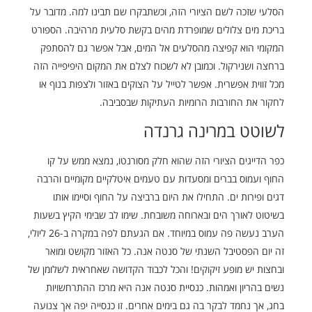
הסלעי שזכה לשם הציורי הזה, וכשתבקרו שם תבינו למה. מדובר על
בריכת מים צלולים שמופרדת מהים בקשת סלעית מרהיבה. הספורט
המקומי הוא קפיצה מהסלעים אל המים, אבל אפשר גם להסתפק
ברחצה ושנירקול. וכמובן לא לשכוח לצלם את המקום היפיפייה הזה
מכל זווית אפשרית. אפשר לטייל על הצוקים באזור ולצפות בנוף או
לחקור את החורבות הרומיות העתיקות שבסביבה.
לשוטט במרינה גרנדה
כפר הדייגים הציורי הזה שהוא חלק מסורנטו, נמצא ממש על קו
החוף ועמוס בברים ומסעדות עם טעמים איטלקיים מקומיים והרבה
דגים ופירות ים. התחילו את היום ברביצה על החוף וסיימו אותו
בשיטוט לאורך הים ובארוחה משובחת. שימו לב שבימי הקיץ בשעות
הערב נעשה פה עמוס במיוחד. אם הגעתם לפה במקרה ב-26 ליולי,
זה יום הפסטיבל השנתי של סנטה אנה. כל האזור מקושט ומואר
ובחצות יש מופע זיקוקים! והכל לכבוד הקדושה שאחראית לשלומן של
נשים בהריון ואמהות. כנסיית סנטה אנה היא מרכז ההתרחשויות
בחג, אך נחמד לבקר בה גם בימים אחרים. זו כנסייה יפה אך צנועה