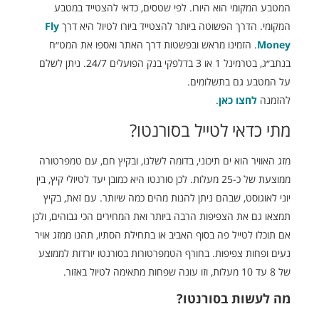
המטבע המקומי הוא היורו. לפי שטסים, כדאי להצטייד במטבע
המקומי. הדרך הפשוטה ביותר להצטייד ביורו לטיול היא דרך
Fly
Money
. הזמינו מראש ובפשטות דרך האתר ואספו את המט״ח
בנתב״ג, בטרמינל 1 או 3 בדלפקי בנק הפועלים 24/7. ניתן לשלם
על המטבע גם בתשלומים.
להזמנה
לחצו כאן
.
מתי כדאי לטייל בסורנטו?
מזג האוויר הוא ים תיכוני, בדומה לשלנו, ובקיץ חם, עם טמפרטורה
ממוצעת של כ-25 מעלות. לכן סורנטו היא כמובן יעד לטיולי קיץ, בין
יוני לאוגוסט, שבהם ניתן להנות מהים כמה שיותר. עם זאת, בקיץ
תמצאו גם את הצפיפות הרבה ביותר ואת המחירים הכי גבוהים, ולכן
אם תוכלו לטייל פה בסוף האביב או בתחילת הסתיו, תהנו ממזג אויר
נעים ופחות צפיפות. בחורף הטמפרטורות בסורנטו יורדות לממוצע
של 8 עד 10 מעלות, וזו עונה שפחות מתאימה לטיול באזור.
מה לעשות בסורנטו?