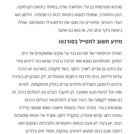
סורנטו מפורסמת בבעלי המלאכה שלה, במיוחד בתחום הקרמיקה,
העץ והתחרה, שתוכלו למצוא בחנויות רבות ברחובותיה. הלימון הוא
הפרי העירוני, ומייצרים פה ממנו את הלימונצ'לו המפורסם. אפילו
ניטשה ביקר וכתב פה, אז בואו גם אתם!
מידע חשוב למטייל בסורנטו
המרכז ההיסטורי של סורנטו בנוי על צוקים שמשקיפים אל הים
התיכון. מתחתיהם נמצא אזור מרינה גרנדה שהוא כפר דייגים ציורי
עם בתים צבעוניים לאורך החוף. בשל מיקומה, בסורנטו יש הרבה
עליות וירידות, גרמי מדרגות ורחובות מתפתלים. לכן המבקרים בעיירה
צריכים להתכונן לשבילים תלולים וצרים בחלק מהמקומות. למרות
שזה יכול להיות מעט מאתגר, הן למעבר רכבים והן להולכים ברגל, זה
גם מוסיף לקסמה של העיר ותורם להזדמנויות הצילום הרבות
שפוגשים בעיר. במרכז העיר נמצאת פיאצה טאסו שמשני צדדיה
נמתח רחוב קורסו איטליה, במקביל לחוף, ומוביל אל חנויות ומסעדות
רבות. יש בעיר לא מעט כנסיות היסטוריות ולמרגלות הצוקים חופי
רחצה שגם בהם תמצאו לעיתים עתיקות, ותמיד מים צלולים