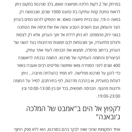
במרחק של 2 דקות הליכה מפיאצה טאסו, בלב סורנטו! במקום ניתן
לראות טחנת קמח עתיקה בת כמעט 1000 שנים, שננטשה רק
במאה ה-19, עם בניית פיאצה טאסו. אז הפסיקו לזרום המים בערוץ
הצר והעמוק ועם השנים הטבע עשה את שלו וכיסה את הטחנה
בגווני ירוק מהממים. לא ניתן לרדת אל תוך הערוץ, אלא רק לצפות
ולצלם מלמעלה, אך מובטחות לכם תמונות מרהיבות! בצד השני של
הערוץ, ברחוב סרסלה, תמצאו את הכניסה לעוד אתר עתיק,
הביצורים והחומה העתיקה של סורנטו. החומה נבנתה לראשונה
400 שנים לפני הספירה ומאז שימשה שליטים רבים שעברו באזור
כדי להגן על סורנטו מפלישה. לא תמיד בהצלחה מרובה… ניתן
לעלות במעלית, או בהרבה מדרגות, לפי בחירתכם, לסייר על החומה
ולהנות מהנוף. הכניסה חופשית, בכל יום בין 10:00-13:00 ובין
19:00-23:00.
לקפוץ אל הים ב"אמבט של המלכה
ג'ובאנה"
אחד המקומות שהכי שווה לבקר בהם בסורנטו, הוא ללא ספק החוף