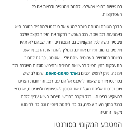
בחופשיות בחופי אמאלפי, להנות מהנופים ולראות את כל
האטרקציות.
הדרך הטובה והנוחה ביותר להגיע אל סורנטו ולהתנייד בתוכה היא
באמצעות רכב שכור. רכב מאפשר לחקור את האזור בקצב שלכם
ומבטיח גישה לכל המקומות, גם המבודדים יותר, שבהם לא תהיו
מוקפים בהמוני תיירים אחרים. מומלץ להזמין את הרכב מראש,
במיוחד בחודשים העמוסים שהם יולי – אוגוסט, וכך גם לחסוך
התעסקות בזמן הטיול בהשוואת מחירים ובחיפוש סוכנות השכרת רכב
אמינה. ניתן לחפש רכבים ב
אתר פאפם-פאפם
. שימו לב שיש
בסורנטו אזורים שאסור להיכנס אליהם עם רכב, והרחובות הצרים
שכן נכנסים אליהם מעלים את הסיכון לשפשופים ולשריטות, אז כדאי
להשקיע בביטוח… בכל מקרה בחודשי תיירות השיא עדיף ללכת
ברגל בתוך העיר עצמה, גם כדי ליהנות מיופייה וגם כדי להימנע
מקשיי החנייה.
המטבע המקומי בסורנטו