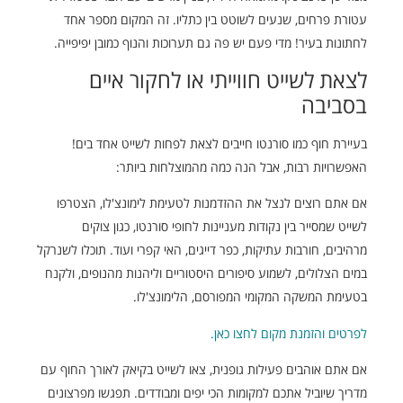
עטורת פרחים, שנעים לשוטט בין כתליו. זה המקום מספר אחד
לחתונות בעיר! מדי פעם יש פה גם תערוכות והנוף כמובן יפיפייה.
לצאת לשייט חווייתי או לחקור איים
בסביבה
בעיירת חוף כמו סורנטו חייבים לצאת לפחות לשייט אחד בים!
האפשרויות רבות, אבל הנה כמה מהמוצלחות ביותר:
אם אתם רוצים לנצל את ההזדמנות לטעימת לימונצ'לו, הצטרפו
לשייט שמסייר בין נקודות מעניינות לחופי סורנטו, כגון צוקים
מרהיבים, חורבות עתיקות, כפר דייגים, האי קפרי ועוד. תוכלו לשנרקל
במים הצלולים, לשמוע סיפורים היסטוריים וליהנות מהנופים, ולקנח
בטעימת המשקה המקומי המפורסם, הלימונצ'לו.
לפרטים והזמנת מקום לחצו כאן.
אם אתם אוהבים פעילות גופנית, צאו לשייט בקיאק לאורך החוף עם
מדריך שיוביל אתכם למקומות הכי יפים ומבודדים. תפגשו מפרצונים