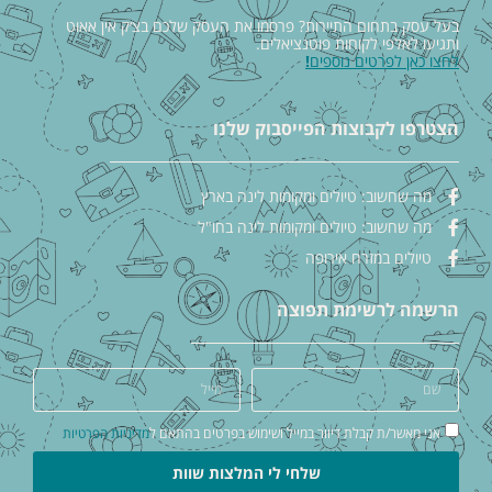
בעל עסק בתחום התיירות? פרסמו את העסק שלכם בצ׳ק אין אאוט
ותגיעו לאלפי לקוחות פוטנציאלים.
לחצו כאן לפרטים נוספים
!
הצטרפו לקבוצות הפייסבוק שלנו
מה שחשוב: טיולים ומקומות לינה בארץ
מה שחשוב: טיולים ומקומות לינה בחו"ל
טיולים במזרח אירופה
הרשמה לרשימת תפוצה
אני מאשר/ת קבלת דיוור במייל ושימוש בפרטים בהתאם ל
מדיניות הפרטיות
שלחי לי המלצות שוות