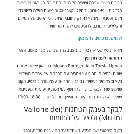
טנורים בשירי אופרה ושירים מקומיים. הם קיבלו השראה משלושת
הגדולים – פאבארוטי, דומינגו וקארראס, ומופיעים בווילה בליווי כלי
מיתר ופסנתר. מומלץ לא רק לחובבי הז'אנר, כי הקסם של המקום
והצלילים יגרמו גם לרוקיסטים להנות מהחוויה.
להזמנת כרטיסים לחצו כאן.
מוזיאון נוסף שכדאי לבקר בו ניצב בצד השני של כיכר טאסו, והוא
המוזיאון לעבודות עץ
Museo Bottega della Tarsia Lignea. במוזיאון יצירות אמנות
שונות ורהיטים וחפצי עץ אחרים עם הסברים על עבודת השיבוץ
בעץ וכיצד היא נעשית. גם בניין המוזיאון עצמו מרהיב ביופיו. מקום
שממש שווה לבקר בו, כדי להיחשף למלאכות יד יפיפיות ומעניינות
שאולי לא הכרתם עד היום. המוזיאון תוח כל יום בין 10:00-18:30.
לבקר בעמק הטחנות (Vallone dei
Mulini) ולסייר על החומות
מקום היסטורי שבו הטבע השתלט על מה שבנה האדם, והכל