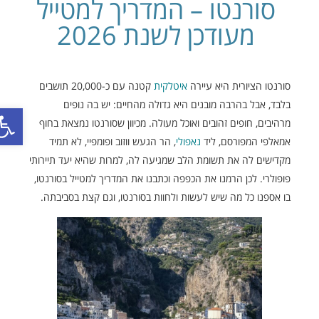
סורנטו – המדריך למטייל
מעודכן לשנת 2026
סורנטו הציורית היא עיירה
איטלקית
קטנה עם כ-20,000 תושבים
בלבד, אבל בהרבה מובנים היא גדולה מהחיים: יש בה נופים
פתח סר
מרהיבים, חופים זהובים ואוכל מעולה. מכיוון שסורנטו נמצאת בחוף
אמאלפי המפורסם, ליד
נאפולי
, הר הגעש ווזוב ופומפיי, לא תמיד
מקדישים לה את תשומת הלב שמגיעה לה, למרות שהיא יעד תיירותי
פופולרי. לכן הרמנו את הכפפה וכתבנו את המדריך למטייל בסורנטו,
בו אספנו כל מה שיש לעשות ולחוות בסורנטו, וגם קצת בסביבתה.