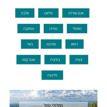
אגם גארדה
מילאנו
אלבה
נאפולי
טורינו
טוסקנה
רומא
סורנטו
בארי
ונציה
בולוניה
אגם קומו
פירנצה
מסלולי טיול