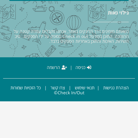
גילוי נאות
כשאתם מזמינים דרך הלינקים באתר, אנחנו מקבלים עמלה קטנה על
ההזמנה. התוכן בפורטל Check in out מסופק על ידי הספקים. טיב
השירות, האיכות והתוכן באחריות הספקים בלבד.
כניסה
|
הרשמה
הצהרת נגישות
|
תנאי שימוש
|
צרו קשר
| כל הזכויות שמורות
Check In/Out©