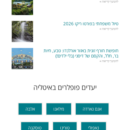
להמשך קריאה »
טיול משפחתי בפורטו ריקו 2026
להמשך קריאה »
חופשת חורף זוגית באזור אורלנדו: טבע, חיות
בר, חלל, והקסם של דיסני (בלי ילדים!)
להמשך קריאה »
יעדים פופלרים באיטליה
אגם גארדה
מילאנו
אלבה
נאפולי
טורינו
טוסקנה