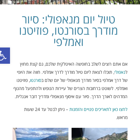
טיול יום מנאפולי: סיור
מודרך בסורנטו, פוזיטנו
ואמלפי
פתח סר
אם אתם רוצים לשלב בחופשה האיטלקית שלכם, גם קצת מחוץ
ל
נאפולי
, תוכלו לצאת ליום טיול מודרך לדרך אמלפי. חווה את היופי
של דרך אמלפי בסיור מודרך מנאפולי של יום שלם ב
סורנטו
, פוזיטנו
ואמלפי. לשוטט ברחובות הצרים של עיירות הנופש ולהתפעל מהנוף
המדהים לאורך הדרך. סיור עם איסוף מנאפולי ומדריך דובר אנגלית.
לחצו כאן לתאריכים פנויים והזמנות
– ניתן לבטל עד 24 שעות
מראש.