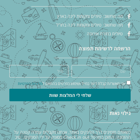
מה שחשוב: טיולים ומקומות לינה בארץ
מה שחשוב: טיולים ומקומות לינה בחו"ל
טיולים במזרח אירופה
הרשמה לרשימת תפוצה
אני מאשר/ת קבלת דיוור במייל ושימוש בפרטים בהתאם ל
מדיניות הפרטיות
שלחי לי המלצות שוות
גילוי נאות
כשאתם מזמינים דרך הלינקים באתר, אנחנו מקבלים עמלה קטנה על
ההזמנה. התוכן בפורטל Check in out מסופק על ידי הספקים. טיב