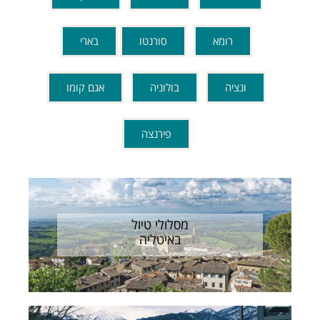
רומא
סורנטו
בארי
ונציה
בולוניה
אגם קומו
פירנצה
מסלולי טיול
באיטליה