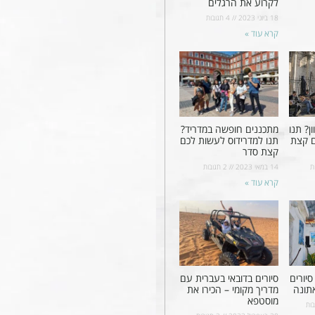
לקרוע את הרגלים
18 ביוני 2023
4 תגובות
קרא עוד »
ן? תנו
מתכננים חופשה במדריד?
ם קצת
תנו למדרידוס לעשות לכם
קצת סדר
ת
14 במאי 2023
2 תגובות
קרא עוד »
יורים
סיורים בדובאי בעברית עם
תונה
מדריך מקומי – הכירו את
מוסטפא