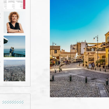
9
ט
ל
מ
6
ה
ל
א
1
ט
ט
6