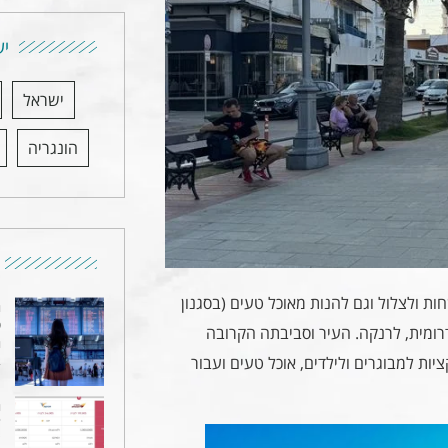
יע
ישראל
הונגריה
ות ולצלול וגם להנות מאוכל טעים (בסגנון
ה
ט
דרומית, לרנקה. העיר וסביבתה הקרובה
ה
יות למבוגרים ולילדים, אוכל טעים ועבור
4 
ה
ד
"