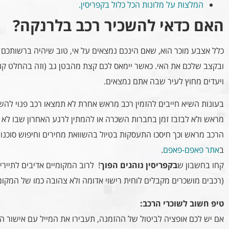
המלצות על מלונות הכל כלול בקפריסין.
האם כדאי להשכיר רכב בלרנקה?
כלל אצבע מוכר הוא, שאם הינכם נמצאים על אי, טוב שיהיה ברשותכם 
ובקצב שלכם את האי. כאשר יימאס לכם קצת מהבטן גב (וזה בהחלט קורה
ויעדים מחוץ לעיר שבה אתם נמצאים.
בעונות השיא חייבים להזמין רכב מראש אחרת לא תמצאו רכב פנוי להשכר
מראש ולא לבזבז זמן בחברות השכרה או להמתין לרגע האחרון שבו לא יה
הרכב מראש וכך חיסכו התעסקות בטיול בהשוואת מחירים וחיפוש סוכנו
ב
אתר פאפם-פאפם
.
קחו בחשבון ש
בקפריסין נוהגים הפוך
! לרוב המקומיים אדיבים לתייר
(רכבים מושכרים מקבלים לוחית רישוי אדומה ולא צהובה כמו של המקומי
טיפ חשוב לשוכרי הרכב:
אם יש לכם אופציה לביטול של ההזמנה, תעבירו את המייל עם אישור ה