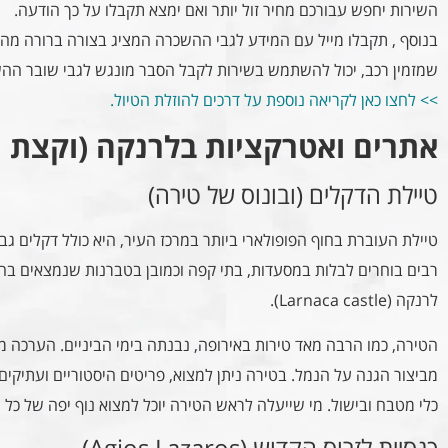
השירות יחפש עבורכם מחיר זול יותר ואם ימצא תקבלו על כך הודעה.
בנוסף , תקבלו מייל עם המידע לגבי ההשכרה המציג בצורה ברורה מה כ
שמזמין רכב, יכול להשתמש בשירות לקבל הסבר מונגש לגבי שובר הה
>> לחצו כאן לקריאה נוספת על דרכים להוזלת הטיול.
אתרים ואטרקציות בלרנקה (וקצת 
טיילת הדקלים (ובונוס של טירה)
טיילת העוברת בחוף הפופולארי ביותר במרכז העיר, היא כולל דקלים ג
רבים בוחרים לבלות במסעדות, בתי קפה וכמובן בטברנות שנמצאים בה.
לרנקה (Larnaca castle).
מביצור הגנה על הנמל. בטירה ניתן למצוא, פריטים היסטוריים ועתיקים 
כלי מטבח ובישול. מי שייעלה לראש הטירה יוכל למצוא נוף יפה של כל ה
כנסיית לזרוס הקדוש (Agios Lazaros)