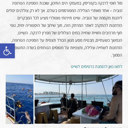
מול חופי לרנקה בקפריסין, במעמקי הים התיכון, שוכנת הספינה הטרופה
זנוביה – אחד מאתרי הצלילה המפורסמים בעולם. אך לא רק צוללנים יכולים
ליהנות מקסמה של זנוביה. שייט תיירותי פופולרי מציע לכל המבקרים
הזדמנות להתקרב לאתר המרתק הזה, תוך שילוב של היסטוריה ימית, נופי
חוף מרהיבים וחוויית שחייה במים הצלולים של מפרץ לרנקה. השייט,
הנמשך כשעתיים, מבטיח מסע מגוון הכולל תצפית על הספינה הטרופה,
פתח סרגל
הזדמנות לשחייה וצלילה, ותצפיות על מטוסים הנוחתים בשדה התעופה
הסמוך.
לחצו כאן להזמנת כרטיסים לשייט