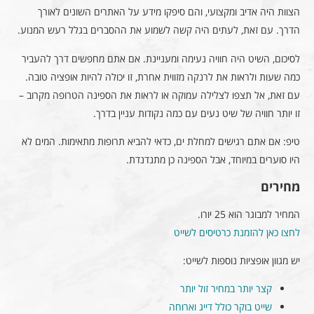
הצוות היה אדיב ומקצועי, והם סיפקו מידע על האתרים השונים לאורך
הדרך. עם זאת, לעתים היה קשה לשמוע את ההסברים בגלל רעש המנוע.
לסיכום, השיט היה חוויה נעימה ומעניינת. אם אתם מחפשים דרך להעביר
כמה שעות ולראות את לרנקה מזווית אחרת, זו יכולה להיות אופציה טובה.
עם זאת, אל תצפו לצלילה עמוקה או לראות את הספינה הטרופה מקרוב –
זו יותר חוויה של שיט נעים עם כמה נקודות עניין בדרך.
טיפ: אם אתם רגישים למחלת ים, כדאי להביא תרופות מתאימות. המים לא
היו סוערים במיוחד, אבל הספינה כן מתנדנדת.
מחירים
המחיר למבוגר הוא 25 יורו.
לחצו כאן להזמנת כרטיסים לשייט
יש מגוון אופציות נוספות לשייט:
קצר יותר במחיר זול יותר
שייט בוקר כולל דייג וארוחה