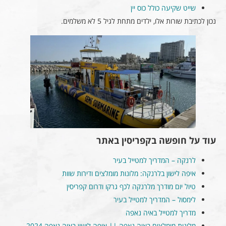
שייט שקיעה כולל כוס יין
נכון לכתיבת שורות אלו, ילדים מתחת לגיל 5 לא משלמים.
עוד על חופשה בקפריסין באתר
לרנקה – המדריך למטייל בעיר
איפה לישון בלרנקה: מלונות מומלצים ודירות שוות
טיול יום מודרך מלרנקה לכף גרקו ודרום קפריסין
לימסול – המדריך למטייל בעיר
מדריך למטייל באיה נאפה
מלונות מומלצים באיה נאפה || איפה לישון באיה נאפה 2024