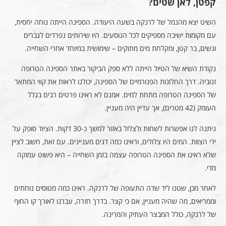
קפטן, לאן שטים?
השיט יצא מהנמל של לרנקה בשעה היעודה. הספינה הייתה נוחה יחסית,
עם מקומות ישיבה מספיקים לכל הנוסעים. היו שירותים נפרדים לגברים
ונשים, בר קטן, ומקלחת מים מתוקים – שימושית במיוחד אחרי השחייה.
נקודת השיא של הטיול הייתה ללא ספק הביקור באתר הספינה הטרופה
זנוביה. דרך החלונות הפנורמיים של הספינה, יכולנו לראות את קווי המתאר
של הספינה הטרופה מתחת למים. אמנם לא ראינו פרטים רבים בגלל
העומק (42 מטרים), אך עדיין היה מעניין.
ניתנה לנו אפשרות לשחות ולצלול באזור למשך כ-30 דקות. הציוד סופק על
ידי הצוות. המים היו צלולים, וראינו כמה דגים מעניינים. עם זאת, חשוב לציין
שלא ראינו את הספינה הטרופה עצמה בזמן השחייה – היא פשוט עמוקה
מדי.
לאחר מכן, שטנו ליד שדה התעופה של לרנקה. ראינו כמה מטוסים נוחתים
וממריאים, מה שהיה מעניין, אם כי קצר. בדרך חזרה, עברנו לאורך קו החוף
של לרנקה, כולל המבצר העתיק והמרינה.