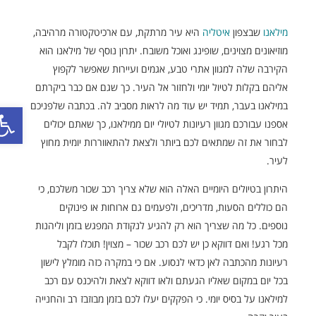
מילאנו
שבצפון
איטליה
היא עיר מרתקת, עם ארכיטקטורה מרהיבה,
מוזיאונים מצוינים, שופינג ואוכל משובח. יתרון נוסף של מילאנו הוא
הקירבה שלה למגוון אתרי טבע, אגמים ועיירות שאפשר לקפוץ
אליהם בקלות לטיול יומי ולחזור אל העיר. כך שגם אם כבר ביקרתם
פתח סר
במילאנו בעבר, תמיד יש עוד מה לראות מסביב לה. בכתבה שלפניכם
אספנו עבורכם מגוון רעיונות לטיולי יום ממילאנו, כך שאתם יכולים
לבחור את זה שמתאים לכם ביותר ולצאת להתאווררות יומית מחוץ
לעיר.
היתרון בטיולים היומיים האלה הוא שלא צריך רכב שכור משלכם, כי
הם כוללים הסעות, מדריכים, ולפעמים גם ארוחות או פינוקים
נוספים. כל מה שצריך הוא רק להגיע לנקודת המפגש בזמן וליהנות
מכל רגע! ואם דווקא כן יש לכם רכב שכור – מצוין! תוכלו לקבל
רעיונות מהכתבה לאן כדאי לנסוע. אם כי במקרה כזה מומלץ לישון
בכל יום במקום שאליו הגעתם ולאו דווקא לצאת ולהיכנס עם רכב
למילאנו על בסיס יומי. כי הפקקים יעלו לכם בזמן מבוזבז רב והחנייה