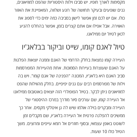
מקסימות לאורך חופיו. יש סביבו וילות היסטוריות שהפכו למוזיאונים,
גנים שופעים ובעיקר תחושה של רוגע ושלווה, המאפיינת את האזור
כולו. אם יש לכם זמן אפשר לישון בסביבה כמה ימים כדי לספוג את
האווירה. אבל אפילו אם אתם קצרים בזמן, אפשר בהחלט להגיע
לכאן לטיול יום ממילאנו.
טיול לאגם קומו, שייט וביקור בבלאג'יו
העיירה קומו נמצאת בחלק הדרומי של האגם וממנה יוצאות הפלגות
על האגם שעוצרות בעיירות הסמוכות. אחת מהעיירות המפורסמות
סביב האגם היא בלאג'יו, המכונה "הפנינה של אגם קומו". ויש בה
וילות של מפורסמים רבים עם גנים יפיפיים. בחלק מהווילות שהפכו
למוזיאונים ניתן לבקר. בטיול הפופולרי הזה יוצאים באוטובוס ממילאנו
אל העיירה קומו, שם עורכים סיור מודרך במרכז ההיסטורי של
העיירה ומבקרים בוילה אולמו שיש לה גן איטלקי מקסים. אחר כך
ממשיכים להפלגה פרטית אל העיירה בלאג'יו, שם מקבלים זמן
לשוטט באופן עצמאי, ובסוף חוזרים אל רומא עייפים ומרוצים. משך
הטיול כולו 10 שעות.