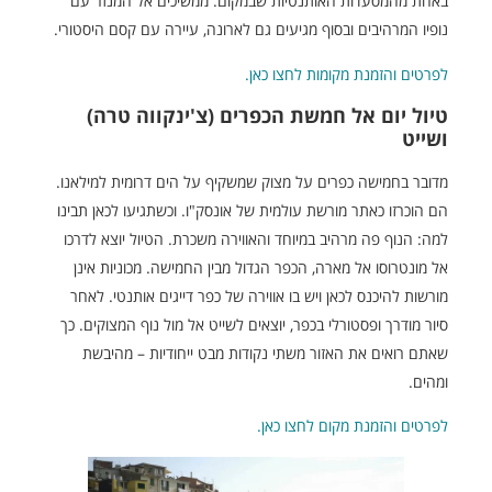
באחת מהמסעדות האותנטיות שבמקום. ממשיכים אל המנזר עם
נופיו המרהיבים ובסוף מגיעים גם לארונה, עיירה עם קסם היסטורי.
לפרטים והזמנת מקומות לחצו כאן.
טיול יום אל חמשת הכפרים (צ'ינקווה טרה)
ושייט
מדובר בחמישה כפרים על מצוק שמשקיף על הים דרומית למילאנו.
הם הוכרזו כאתר מורשת עולמית של אונסק"ו. וכשתגיעו לכאן תבינו
למה: הנוף פה מרהיב במיוחד והאווירה משכרת. הטיול יוצא לדרכו
אל מונטרוסו אל מארה, הכפר הגדול מבין החמישה. מכוניות אינן
מורשות להיכנס לכאן ויש בו אווירה של כפר דייגים אותנטי. לאחר
סיור מודרך ופסטורלי בכפר, יוצאים לשייט אל מול נוף המצוקים. כך
שאתם רואים את האזור משתי נקודות מבט ייחודיות – מהיבשת
ומהים.
לפרטים והזמנת מקום לחצו כאן.