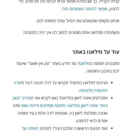
קנייה לקנייה. כך שבהחלט אפשר וכדאי לבלות פה יום שלם. כדי
להגיע,
אפשר להיעזר באוטובוס הזה.
אנחנו מקווים שמצאתם את הטיול שהכי מתאים לכם.
וכשתחזרו ממילאנו אתם מוזמנים לכתוב לנו איך היה בתגובות!
עוד על מילאנו באתר
מתכננים חופשה ב
מילאנו
? עוד מידע באתר "צק אין אאוט" שיעזור
לכם בתכנון החופשה.
מגיעים למילאנו בטיסה? תקראו על דרכי הגעה לעיר מ
שדה
התעופה מלפנסה
.
מתבלטים איפה לישון במילאנו? בואו לקרוא את ה
מדריך הטוב
ביותר
איפה לישון במילאנו: מלונות מומלצים ודירות שוות
איזה
שכונה מומלצת לישון בה, אופציות לינה זולות בעיר ומאיזה
אזורים כדאי להימנע.
זאת הפעם הראשונה שלכם בעיר? לפניכם
רשימה של