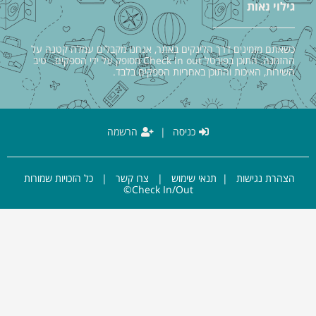
גילוי נאות
כשאתם מזמינים דרך הלינקים באתר, אנחנו מקבלים עמלה קטנה על
ההזמנה. התוכן בפורטל Check in out מסופק על ידי הספקים. טיב
השירות, האיכות והתוכן באחריות הספקים בלבד.
כניסה
|
הרשמה
הצהרת נגישות
|
תנאי שימוש
|
צרו קשר
| כל הזכויות שמורות
Check In/Out©