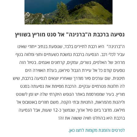
נסיעה ברכבת ה"ברנינה" אל סנט מוריץ בשוויץ
ה"ברנינה" היא רכבת לתיירים בלבד, שנוסעת בנתיב ייחודי שאינו
עביר לכלי רכב. הנסיעה ברכבת נמשכת כשעתיים וחצי ומלווה בנוף
מרהיב של האלפים, גשרים, עמקים, קרחונים ואגמים. בטיול הזה
נוסעים קודם כל אל עיירת הגבול טיראנו, בעלת האווירה הים
תיכונית. שם עורכים סיור מודרך שאחריו יוצאים לנסיעה ברכבת, שיש
לה חלונות פנורמיים ענקיים. הרכבת מסיימת את נסיעתה בסנט
מוריץ. בעיר שמפורסמת באתר הנופש היוקרתי שלה יש זמן לשוטט
וליהנות מהמראות, החנויות ובתי הקפה. משם חוזרים באוטובוס אל
מילאנו. מדובר ביום טיול ארוך, שנמשך כ-12 שעות, אבל הנסיעה
ברכבת היא בהחלט חוויה ששווה את זה!
לפרטים והזמנת מקומות לחצו כאן.