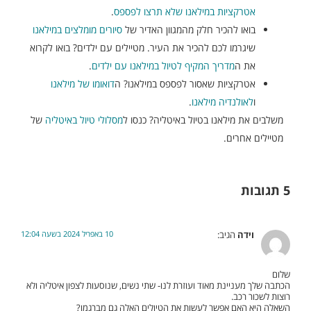
אטרקציות במילאנו שלא תרצו לפספס
.
בואו להכיר חלק מהמגוון האדיר של
סיורים מומלצים במילאנו
שיגרמו לכם להכיר את העיר. מטיילים עם ילדים? בואו לקרוא
את ה
מדריך המקיף לטיול במילאנו עם ילדים
.
אטרקציות שאסור לפספס במילאנו? ה
דואומו של מילאנו
ו
לאולנדיה מילאנו
.
משלבים את מילאנו בטיול באיטליה? כנסו ל
מסלולי טיול באיטליה
של
מטיילים אחרים.
5 תגובות
10 באפריל 2024 בשעה 12:04
וידה
הגיב:
שלום
הכתבה שלך מעניינת מאוד ועוזרת לנו- שתי נשים, שנוסעות לצפון איטליה ולא
רוצות לשכור רכב.
השאלה היא האם אפשר לעשות את הטיולים האלה גם מברגמו?