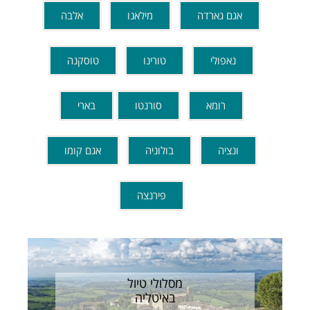
אגם גארדה
מילאנו
אלבה
נאפולי
טורינו
טוסקנה
רומא
סורנטו
בארי
ונציה
בולוניה
אגם קומו
פירנצה
מסלולי טיול
באיטליה