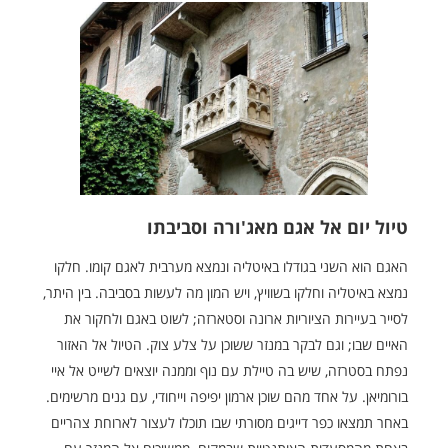
טיול יום אל אגם מאג'ורה וסביבתו
האגם הוא השני בגודלו באיטליה ונמצא מערבית לאגם קומו. חלקו
נמצא באיטליה וחלקו בשוויץ, ויש המון מה לעשות בסביבה. בין היתר,
לסייר בעיירות הציוריות ארונה וסטארזה; לשוט באגם ולחקור את
האיים שבו; וגם לבקר במנזר ששוכן על צלע צוק. הטיול אל האזור
נפתח בסטרזה, שיש בה טיילת עם נוף וממנה יוצאים לשייט אל איי
בורומיאן. על אחד מהם שוכן ארמון יפיפה וייחודי, עם גנים מרשימים.
באחר תמצאו כפר דייגים מסורתי שבו תוכלו לעצור לארוחת צהריים