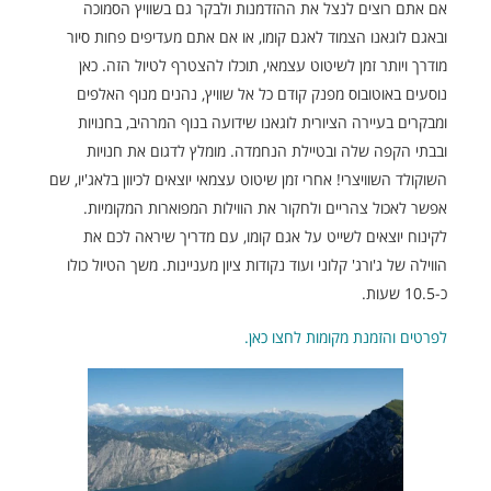
אם אתם רוצים לנצל את ההזדמנות ולבקר גם בשוויץ הסמוכה
ובאגם לוגאנו הצמוד לאגם קומו, או אם אתם מעדיפים פחות סיור
מודרך ויותר זמן לשיטוט עצמאי, תוכלו להצטרף לטיול הזה. כאן
נוסעים באוטובוס מפנק קודם כל אל שוויץ, נהנים מנוף האלפים
ומבקרים בעיירה הציורית לוגאנו שידועה בנוף המרהיב, בחנויות
ובבתי הקפה שלה ובטיילת הנחמדה. מומלץ לדגום את חנויות
השוקולד השוויצרי! אחרי זמן שיטוט עצמאי יוצאים לכיוון בלאג'יו, שם
אפשר לאכול צהריים ולחקור את הווילות המפוארות המקומיות.
לקינוח יוצאים לשייט על אגם קומו, עם מדריך שיראה לכם את
הווילה של ג'ורג' קלוני ועוד נקודות ציון מעניינות. משך הטיול כולו
כ-10.5 שעות.
לפרטים והזמנת מקומות לחצו כאן.