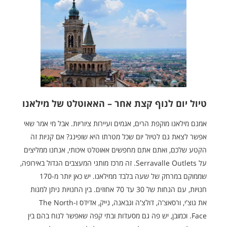
טיול יום לנוף קצת אחר – האאוטלט של מילאנו
אמנם מילאנו מוקפת הרים, אגמים ועיירות ציוריות. אבל מי אמר שאי
אפשר לצאת גם לטיול יום שכל מטרתו היא שופינג? אם קניות זה
הקטע שלכם, ואתם אתם מחפשים אאוטלט איכותי, אנחנו ממליצים
על Serravalle Outlets. זה מרכז מותגי המעצבים הגדול באירופה,
שממוקם במרחק של שעה בלבד ממילאנו. יש כאן יותר מ-170
חנויות, עם הנחות של 30 עד 70 אחוזים. בין החנויות ניתן למנות
את גוצ'י, ורסאצ'ה, דולצ'ה וגבאנה, נייק, אדידס ו-The North
Face. וכמובן, יש פה גם מסעדות ובתי קפה שאפשר לנוח בהם בין