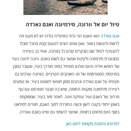
טיול יום אל וורונה, סירמיונה ואגם גארדה
אגם גארדה
הוא האגם הכי גדול באיטליה כולה! יש לא מעט מה
לראות ולעשות באזור. ואם אתם רוצים לטעום קצת מהכל תוכלו
להצטרף לטיול שבו מבקרים קודם כל בוורונה, אחר כך בעיירה
המבוצרת סירמיונה ולקינוח אפשר גם לשוט באגם. ורונה ידועה כעיר
של רומיאו ויוליה והיום שלכם מתחיל בסיור מודרך בעיר, שעובר כמובן
במרפסת המפורסמת של זוג האוהבים הטרגיים. בוורונה עורכים גם
תצפית על אגם גארדה ונהנים מזמן חופשי לשוטט בעיר. אז נוסעים
לעיירה סירמיונה מוקפת החומה, שיש בה מבצר מפורסם עם נוף
מרהיב של האגם ועיר עתיקה ויפה. לאחר סיור בעיר, שממוקמת
באופן ייחודי בקצה לשון יבשה החודרת לתוך האגם, חוזרים למילאנו
בסוף היום מלאים בחוויות. אפשר להוסיף גם שייט באגם גארדה.
לפרטים והזמנת מקומות לחצו כאן.