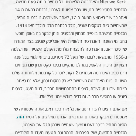
Nieuwe Kerk והאנדרטה הלאומית. כל כנסייה היתה פעם חדשה…
הכנסייה הספציפית הזו, שניצבת צפונית לארמון, נבנתה במאה ה-14
ואחר כך שוב באמצע המאה ה-17, לאחר שנשרפה. זו כנסייה גותית,
שמשמשת כיום לטקסים שונים, כולל הכתרת מלכי הולנד מאז 1914.
הכנסייה מרשימה ביופייה מבחוץ ומבפנים וניתן לבקר בה באופן חופשי
ברוב ימי השנה. האנדרטה הלאומית היא אובליסק שניצב בצד המזרחי
של כיכר דאם. זו אנדרטה להנצחת מלחמת העולם השנייה, שהושלמה
ב-1956 ומתנשאת לגובה של מעל 72 מטרים. ברביעי למאי בכל שנה
מצוין יום הזכרון הלאומי, במהלכו מתקיים בכיכר טקס זכרון שבו מניחים
זרים סביב האנדרטה ועומדים 2 דקות לזכר כל קורבנות מלחמת העולם
השנייה. כיום האנדרטה משמשת לא רק כמקום זכרון, אלא גם כאתר
תיירות שבו ניתן לשבת, לצפות בהתרחשויות מסביב, לנוח מעט, ולצפות
ביונים או במופעי הרחוב. והילדים בוודאי ייהנו מכל אלו.
אם אתם רוצים להכיר היטב את כל אזור כיכר דאם, את ההיסטוריה של
אמסטרדם ולבקר באתרים המרכזיים, אנחנו ממליצים על הסיור
הזה
.
הסיור מתחיל בכיכר דאם ונמשך שעתיים שבהן תגלו את הארמון,
הכנסייה החדשה, שוק הפרחים, הנהר וגם תטעמו מעדנים הולנדיים