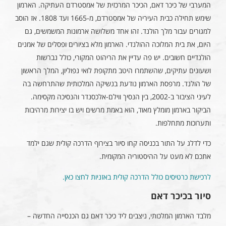
המערבי של כיכר דאם, הכיכר המרכזית של אמסטרדם העתיקה. הארמון
שימש תחילה כבית העיריה של אמסטרדם, מ-1665 ועד 1808. אז הוסב
למגורים עבור מלך הולנד. זהו אחד משלושה ארמונות המשמשים, גם
היום, את בית המלוכה ההולנדי. הארמון מלא בציורים ופסלים של אמנים
הולנדיים חשובים. יש פה עדיין את הריהוט המקורי, כולל נברשות
ושעונים עתיקים, שהשתמרו היטב מתקופת לואי נפוליון, המלך הראשון
של הולנד. מרפסת הארמון נודעת בנשיקה המלכותית שהתרחשה בה
לעיני הציבור ב-2002, בין הנסיך ווילם-אלכסנדר והנסיכה מקסימה.
הביקור בארמון מומלץ מאוד, הוא באמת מרשים ויש בו יצירות מרהיבות
ותערוכות מתחלפות.
כדי לדלג על התור בכניסה קחו סיור בצירוף הדרכה קולית שגם ילמד
אתכם לא מעט על ההיסטוריה המקומית.
לרכישת כרטיסים כולל הדרכה קולית באזניות לחצו כאן.
סיור בכיכר דאם
מלבד הארמון המלכותי, ניצבים ליד כיכר דאם גם הכנסייה החדשה –