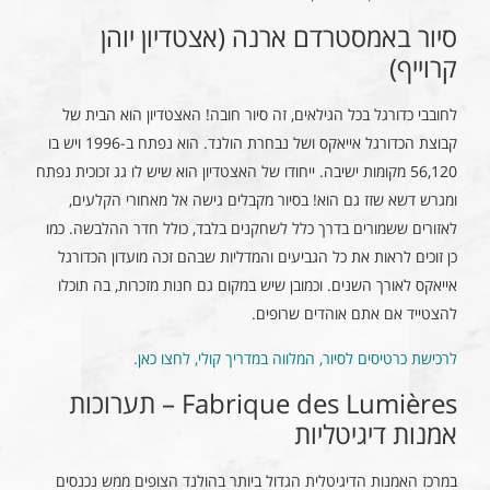
סיור באמסטרדם ארנה (אצטדיון יוהן
קרוייף)
לחובבי כדורגל בכל הגילאים, זה סיור חובה! האצטדיון הוא הבית של
קבוצת הכדורגל אייאקס ושל נבחרת הולנד. הוא נפתח ב-1996 ויש בו
56,120 מקומות ישיבה. ייחודו של האצטדיון הוא שיש לו גג זכוכית נפתח
ומגרש דשא שזז גם הוא! בסיור מקבלים גישה אל מאחורי הקלעים,
לאזורים ששמורים בדרך כלל לשחקנים בלבד, כולל חדר ההלבשה. כמו
כן זוכים לראות את כל הגביעים והמדליות שבהם זכה מועדון הכדורגל
אייאקס לאורך השנים. וכמובן שיש במקום גם חנות מזכרות, בה תוכלו
להצטייד אם אתם אוהדים שרופים.
לרכישת כרטיסים לסיור, המלווה במדריך קולי, לחצו כאן.
Fabrique des Lumières – תערוכות
אמנות דיגיטליות
במרכז האמנות הדיגיטלית הגדול ביותר בהולנד הצופים ממש נכנסים