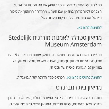
כדי לדלג על התור בכניסה ולהכיר לעומק את חייו ויצירתו של ואן גוך,
הצטרפו לסיור מודרך במוזיאון שבו תשמעו מהמדריך המוסמך את סיפור
חייו של האמן ותלמדו על טכניקות העבודה שלו.
להזמנות לחצו כאן.
מוזיאון סטדלק לאמנות מודרנית Stedelijk
Museum Amsterdam
תמצאו גם אותו באותה כיכר מוזיאונים. במוזיאון אמנות מהמאה ה-19 ועד
ימינו, כולל יצירות של ואן גוך כמובן, מאטיס, שאגאל, וורהול ופולוק. יש
במוזיאון גם תערוכה יפיפייה של אבני חן.
להזמנת כרטיסים לחצו כאן.
הכרטיס כולל הדרכה קולית באנגלית.
מוזיאון בית רמברנדט
רמברנדט הוא אחד הציירים הכי מפורסמים של הולנד, לצד ואן גוך כמובן.
חייו היו מלאי תהפוכות, עליות ומורדות. המוזיאון נמצא בבית שבו פעל בין