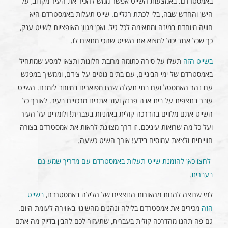
באמסטרדם. באמצעות השייט אפשר ממש להכיר את העיר מקרוב, על
הישן והחדש שבה, בלי לכתת רגליים. שייט תעלות באמסטרדם היא
חוויה מיוחדת במינה ומתאימה לכל גיל. ואכן מגוון האופציות לשייט ענק,
כך שכל אחד יכול למצוא את השייט שהכי מתאים לו.
בשייט הזה
תעלו על סירה כתומה מרובת חלונות ותצאו למסע שמתחיל
באמסטרדם של ימי הביניים, עם בתים נוטים על צידם, וממשיך במפגש
עם נהר האמסטל ועם בתי תעלה שהיו מפוארים במיוחד לזמנם. השייט
עובר בתצפית על בית אנה פרנק ועוד אתרים מרכזיים בעיר. לאורך כל
השייט אתם מלווים בהדרכה קולית באוזניות בעברית! ולומדים על העיר
ועל כל מה שרואות עיניכם. זו דרך מצוינת לראות את אמסטרדם בצורה
חווייתית ולצאת עמוסים בידע! אורך השיט כשעה.
לחצו כאן להזמנת שייט תעלות באמסטרדם עם מדריך שמע גם
בעברית
.
למי שרוצה להנות מהאורות הנוצצים של הלילה באמסטרדם,
בשייט
הזה
מכירים את אמסטרדם בלילה ונהנים מהשינוי באווירה לעומת היום.
גם פה תהנו מהדרכה קולית בעברית, שתעזור לכם להבין בדיוק מה אתם