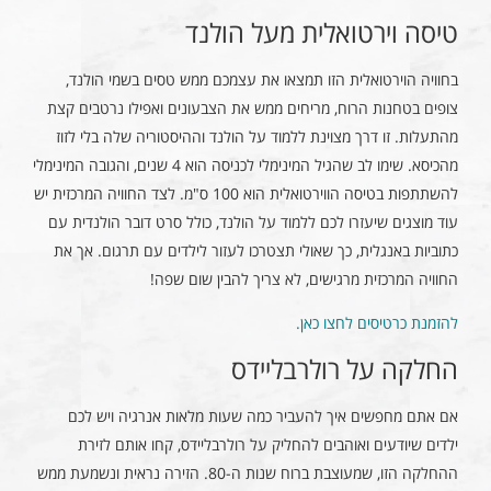
טיסה וירטואלית מעל הולנד
בחוויה הוירטואלית הזו תמצאו את עצמכם ממש טסים בשמי הולנד,
צופים בטחנות הרוח, מריחים ממש את הצבעונים ואפילו נרטבים קצת
מהתעלות. זו דרך מצוינת ללמוד על הולנד וההיסטוריה שלה בלי לזוז
מהכיסא. שימו לב שהגיל המינימלי לכניסה הוא 4 שנים, והגובה המינימלי
להשתתפות בטיסה הווירטואלית הוא 100 ס"מ. לצד החוויה המרכזית יש
עוד מוצגים שיעזרו לכם ללמוד על הולנד, כולל סרט דובר הולנדית עם
כתוביות באנגלית, כך שאולי תצטרכו לעזור לילדים עם תרגום. אך את
החוויה המרכזית מרגישים, לא צריך להבין שום שפה!
להזמנת כרטיסים לחצו כאן.
החלקה על רולרבליידס
אם אתם מחפשים איך להעביר כמה שעות מלאות אנרגיה ויש לכם
ילדים שיודעים ואוהבים להחליק על רולרבליידס, קחו אותם לזירת
ההחלקה הזו, שמעוצבת ברוח שנות ה-80. הזירה נראית ונשמעת ממש