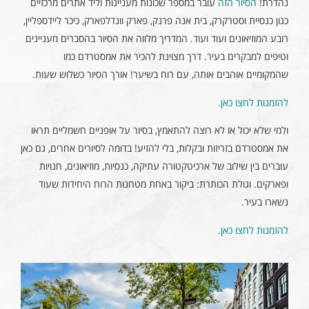
נהדרת!
הסיור הזה
עובר במספר שכונות מעניינות וליד אתרים מרכזיים
כגון כנסיית וסטרקרק, בית אנה פרנק, פארק וונדלפארק, כיכר ליידספליין,
רובע המוזיאונים ועוד ועוד. המדריך מלווה את הסיור בהסברים מעניינים
וטיפים למבקרים בעיר. דרך מצוינת להכיר את אמסטרדם כמו
שהמקומיים אוהבים אותה, עם רוח בשיער! אורך הסיור כשלוש שעות.
להזמנות לחצו כאן.
ולמי שלא יכול או לא רוצה להתאמץ, בסיור על אופניים חשמליים תראו
את אמסטרדם בזריזות ובקלות, בלי להזיע! בדומה לסיורים אחרים, גם כאן
עוברים בין שילוב של ארכיטקטורה עתיקה, כנסיות, מוזיאונים, חנויות
ופארקים. וגולת הכותרת: ביקור באחת מטחנות הרוח היחידות שעוד
נשארו בעיר.
להזמנות לחצו כאן.