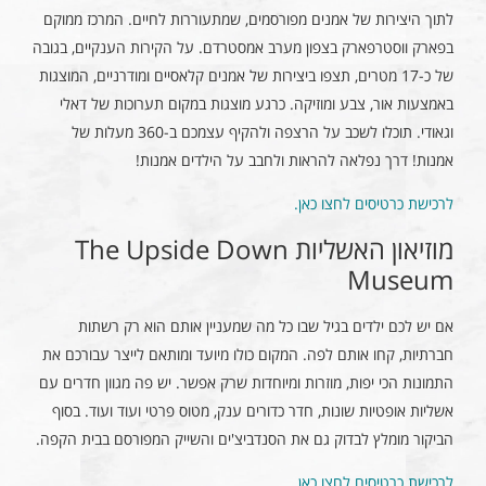
לתוך היצירות של אמנים מפורסמים, שמתעוררות לחיים. המרכז ממוקם
בפארק ווסטרפארק בצפון מערב אמסטרדם. על הקירות הענקיים, בגובה
של כ-17 מטרים, תצפו ביצירות של אמנים קלאסיים ומודרניים, המוצגות
באמצעות אור, צבע ומוזיקה. כרגע מוצגות במקום תערוכות של דאלי
וגאודי. תוכלו לשכב על הרצפה ולהקיף עצמכם ב-360 מעלות של
אמנות! דרך נפלאה להראות ולחבב על הילדים אמנות!
לרכישת כרטיסים לחצו כאן.
מוזיאון האשליות The Upside Down
Museum
אם יש לכם ילדים בגיל שבו כל מה שמעניין אותם הוא רק רשתות
חברתיות, קחו אותם לפה. המקום כולו מיועד ומותאם לייצר עבורכם את
התמונות הכי יפות, מוזרות ומיוחדות שרק אפשר. יש פה מגוון חדרים עם
אשליות אופטיות שונות, חדר כדורים ענק, מטוס פרטי ועוד ועוד. בסוף
הביקור מומלץ לבדוק גם את הסנדביצ'ים והשייק המפורסם בבית הקפה.
לרכישת כרטיסים לחצו כאן.