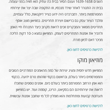
השנים 1639-1658 ועצם הסיור בבית כה עתיק הוא חוויה בפני עצמה.
בבית זה התגורר לאחר שירד מנכסיו, וזו התקופה שבה יצר את יצירותיו
המפורסמות ביותר. רמברנדט היה ידוע כצייר דיוקנאות, כולל עצמיים,
ומלבד הציור עסק גם ברישום ויצירת תחריטים. במוזיאון מוצג אוסף
תחריטים מפואר והמבקרים זוכים לראות מקרוב כיצד התנהלו חיי האמן
ולהכיר את אמנות התחריטים לעומק. המוזיאון נמצא כ-10 דקות הליכה
מכיכר דאם לכיוון מזרח.
לרכישת כרטיסים לחצו כאן.
מוזיאון מוקו
המוזיאון חדש יחסית ומציג יצירות של כמה מהאמנים המודרניים הטובים
והמפורסמים ביותר בעולם, ובראשם בנקסי שזהותו טרם ידועה. בנקסי
הוא אמן הרחוב המפורסם ביותר בעולם כיום. אמנים נוספים שתוכלו
לראות את יצירותיהם הם בסקיאט, הרינג, קוסמה ועוד. יש במוזיאון
תערוכות קבועות ומתחלפות והוא מומלץ לכל מי שחובב אמנות עכשווית.
לרכישת כרטיסים לחצו כאן.