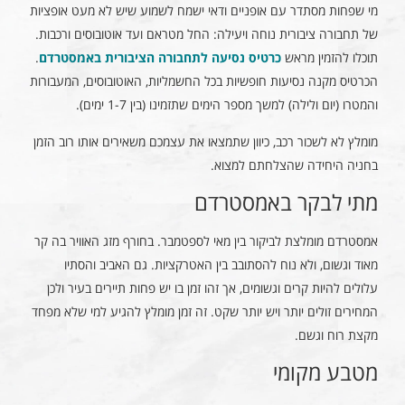
מי שפחות מסתדר עם אופניים ודאי ישמח לשמוע שיש לא מעט אופציות
של תחבורה ציבורית נוחה ויעילה: החל מטראם ועד אוטובוסים ורכבות.
תוכלו להזמין מראש
כרטיס נסיעה לתחבורה הציבורית באמסטרדם
.
הכרטיס מקנה נסיעות חופשיות בכל החשמליות, האוטובוסים, המעבורות
והמטרו (יום ולילה) למשך מספר הימים שתזמינו (בין 1-7 ימים).
מומלץ לא לשכור רכב, כיוון שתמצאו את עצמכם משאירים אותו רוב הזמן
בחניה היחידה שהצלחתם למצוא.
מתי לבקר באמסטרדם
אמסטרדם מומלצת לביקור בין מאי לספטמבר. בחורף מזג האוויר בה קר
מאוד וגשום, ולא נוח להסתובב בין האטרקציות. גם האביב והסתיו
עלולים להיות קרים וגשומים, אך זהו זמן בו יש פחות תיירים בעיר ולכן
המחירים זולים יותר ויש יותר שקט. זה זמן מומלץ להגיע למי שלא מפחד
מקצת רוח וגשם.
מטבע מקומי