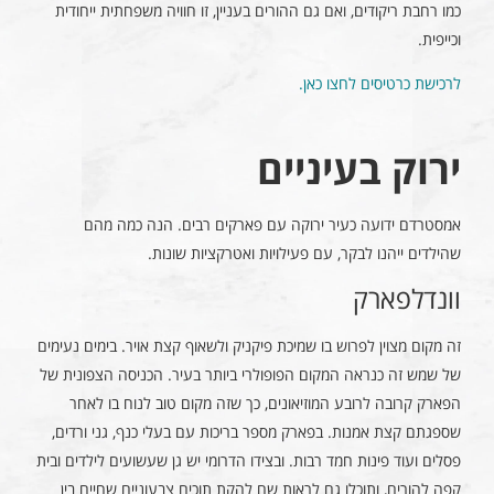
כמו רחבת ריקודים, ואם גם ההורים בעניין, זו חוויה משפחתית ייחודית
וכייפית.
לרכישת כרטיסים לחצו כאן.
ירוק בעיניים
אמסטרדם ידועה כעיר ירוקה עם פארקים רבים. הנה כמה מהם
שהילדים ייהנו לבקר, עם פעילויות ואטרקציות שונות.
וונדלפארק
זה מקום מצוין לפרוש בו שמיכת פיקניק ולשאוף קצת אויר. בימים נעימים
של שמש זה כנראה המקום הפופולרי ביותר בעיר. הכניסה הצפונית של
הפארק קרובה לרובע המוזיאונים, כך שזה מקום טוב לנוח בו לאחר
שספגתם קצת אמנות. בפארק מספר בריכות עם בעלי כנף, גני ורדים,
פסלים ועוד פינות חמד רבות. ובצידו הדרומי יש גן שעשועים לילדים ובית
קפה להורים, ותוכלו גם לראות שם להקת תוכים צבעוניים שחיים בין