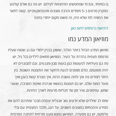
בו במיוחד, וגם מי שמחפשים הזדמנויות לצילום. יש פה גם אולם קולנוע
המקרין סרטים ב-5 מימדים והרבה מוצגים אינטראקטיביים. קשה לתאר
את החוויה למי שלא היה, זה פשוט מקום ייחודי במינו!
לרכישת כרטיסים לחצו כאן.
מוזיאון המדע נמו
מוזיאון המדע הגדול ביותר הולנד, ששוכן בבניין ייחודי עם גג שטוח שעליו
מרפסת תצפית נהדרת על העיר. המוזיאון מתאים לילדים בכל גיל, יש
פה גם פעילויות לפעוטות כגון בועות סבון ומגנטים. וגם למבוגרים לא
יהיה משעמם. כולם מוזמנים לגעת ולחקור את התצוגות השונות. בין
היתר לומדים פה איך ולמה נושבת הרוח, איך נוצרת קשת בענן ואיך
פועל המוח שלנו. יש גם תצוגות בנושאי אנרגיה ואיכות הסביבה, שעוני
שמש, עפיפונים, וציר זמן של תגליות מדעיות לאורך הדורות.
שימו לב שילדים שלא יודעים טוב אנגלית יצטרכו מבגר שיתרגם להם את
המידע וההנחיות במוצגים השונים. על הגג, מלבד התצפית עם ובלי
טלסקופ, יש גם מסעדה. המוזיאון נמצא מעט מזרחית לתחנה המרכזית