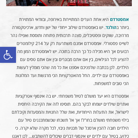
אמסטרדם
היא אחת הערים המתויירות באירופה, ובוודאי המתוירת
ביותר ב
הולנד
. יש באמסטרדם שילוב ייחודי של ישן וחדש, ארכיטקטורה
מרהיבה, שווקים ופסטיבלים, סצנה תרבותית פתוחה ותוססת ואפילו נהר
לשייט פסטורלי. אמסטרדם אמנם משתרעת רק על 214 קילומטרים
פתח סרגל
רבועים אך היא מכילה כל כך הרבה בתוכה. יש לאמסטרדם המון מה
להציע לכל הגילאים, בין אם אתם מבוגרים ובין אם אתם טסים עם
הילדים. לכן בכתבה שלפניכם אספנו את כל מה שהכי מומלץ לעשות
באמסטרדם עם ילדים. החל מהאטרקציות הכי מרגשות ועד המלונות
הכי טובים למשפחות.
אמסטרדם היא יעד מושלם לטיול משפחתי. יש בה אינסוף אטרקציות
ואתרים שילדים ישמחו לבקר בהם. תוסיפו לזה את הקירבה היחסית
לישראל, את התעלות הייחודיות, ואת שלל החנויות והמסעדות וקיבלתם
בילוי משפחתי מושלם בחו"ל! אך אל תשכחו שכשמתכננים טיול עם
הילדים חובה להכין ארסנל של תכניות גיבוי, לכל מקרה שלא יקרה. כי
כידוע, בטיול עם ילדים יש אינסוף דברים שיכולים להשתבש… לכן דאגנו