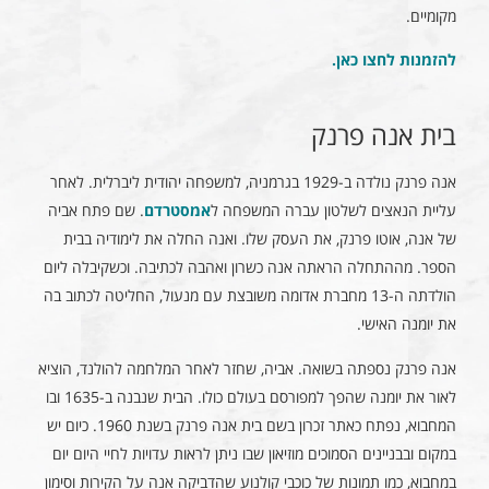
מקומיים.
להזמנות לחצו כאן
.
בית אנה פרנק
אנה פרנק נולדה ב-1929 בגרמניה, למשפחה יהודית ליברלית. לאחר
עליית הנאצים לשלטון עברה המשפחה ל
אמסטרדם
. שם פתח אביה
של אנה, אוטו פרנק, את העסק שלו. ואנה החלה את לימודיה בבית
הספר. מההתחלה הראתה אנה כשרון ואהבה לכתיבה. וכשקיבלה ליום
הולדתה ה-13 מחברת אדומה משובצת עם מנעול, החליטה לכתוב בה
את יומנה האישי.
אנה פרנק נספתה בשואה. אביה, שחזר לאחר המלחמה להולנד, הוציא
לאור את יומנה שהפך למפורסם בעולם כולו. הבית שנבנה ב-1635 ובו
המחבוא, נפתח כאתר זכרון בשם בית אנה פרנק בשנת 1960. כיום יש
במקום ובבניינים הסמוכים מוזיאון שבו ניתן לראות עדויות לחיי היום יום
במחבוא, כמו תמונות של כוכבי קולנוע שהדביקה אנה על הקירות וסימון