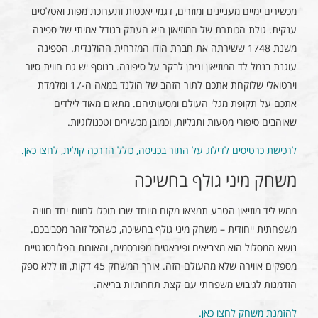
מכשירים ימיים מעניינים ומוזרים, דגמי יאכטות ותערוכת מפות ואטלסים
ענקית. גולת הכותרת של המוזיאון היא העתק בגודל אמיתי של ספינה
משנת 1748 ששירתה את חברת הודו המזרחית ההולנדית. הספינה
עוגנת בנמל לד המוזיאון וניתן לבקר על סיפונה. בנוסף יש גם חווית סיור
וירטואלי שלוקחת אתכם לתור הזהב של הולנד במאה ה-17 ומלמדת
אתכם על תקופת מגלי העולם ומסעותיהם. מתאים מאוד לילדים
שאוהבים סיפורי מסעות ותגליות, וכמובן מכשירים וטכנולוגיות.
לרכישת כרטיסים לדילוג על התור בכניסה, כולל הדרכה קולית, לחצו כאן.
משחק מיני גולף בחשיכה
ממש ליד מוזיאון הטבע תמצאו מקום מיוחד שבו תוכלו לחוות יחד חוויה
משפחתית ייחודית – משחק מיני גולף בחשיכה, כשהכל זוהר מסביבכם.
נושא המסלול הוא מצביאים ופיראטים מפורסמים, והאורות הפלורסנטיים
מספקים אווירה שלא מהעולם הזה. אורך המשחק 45 דקות, וזו ללא ספק
הזדמנות לגיבוש משפחתי עם קצת תחרותיות בריאה.
להזמנת משחק לחצו כאן.