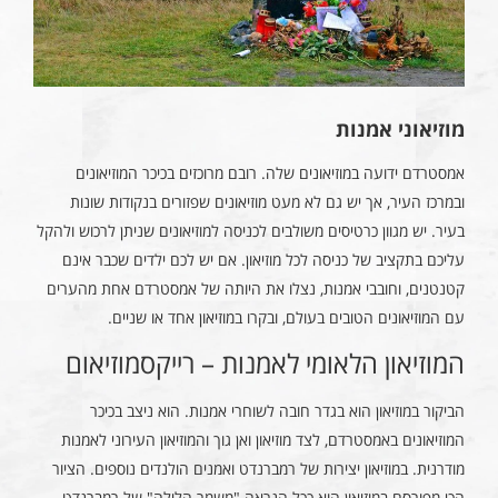
מוזיאוני אמנות
אמסטרדם ידועה במוזיאונים שלה. רובם מרוכזים בכיכר המוזיאונים
ובמרכז העיר, אך יש גם לא מעט מוזיאונים שפזורים בנקודות שונות
בעיר. יש מגוון כרטיסים משולבים לכניסה למוזיאונים שניתן לרכוש ולהקל
עליכם בתקציב של כניסה לכל מוזיאון. אם יש לכם ילדים שכבר אינם
קטנטנים, וחובבי אמנות, נצלו את היותה של אמסטרדם אחת מהערים
עם המוזיאונים הטובים בעולם, ובקרו במוזיאון אחד או שניים.
המוזיאון הלאומי לאמנות – רייקסמוזיאום
הביקור במוזיאון הוא בגדר חובה לשוחרי אמנות. הוא ניצב בכיכר
המוזיאונים באמסטרדם, לצד מוזיאון ואן גוך והמוזיאון העירוני לאמנות
מודרנית. במוזיאון יצירות של רמברנדט ואמנים הולנדים נוספים. הציור
הכי מפורסם במוזיאון הוא ככל הנראה "משמר הלילה" של רמברנדט.