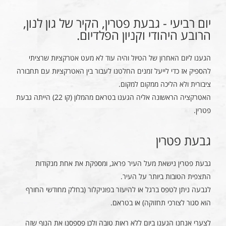
יום רביעי - גבעת פטרין, הקיר של גון לנון,
הרובע היהודי וקניון הפלדיום.
הגענו ליום האחרון של הטיול והיה עוד לא מעט אטרקציות שרציתי
להספיק אז כדי לייעל זמנים החלטנו לעבור בין האטרקציות עם תחבורה
ציבורית ולא הליכה ממקום למקום.
האטרקציה הראשונה אליה הגענו בטראם מהמלון (קו 22) הייתה גבעת
פטרין.
גבעת פטרין
גבעת פטרין נישאת מעל העיר פראג, ומספקת את אחת מנקודות
התצפית הטובות ביותר על העיר.
לגבעה ניתן לטפס ברגל או להיעזר בפוניקלור (בחלק מחודשי החורף
הוא סגור לצורכי תחזוקה) או בטראם.
לצערי אנחנו הגענו ביום ללא ראות טובה ולכן פספסנו את הנוף שזה