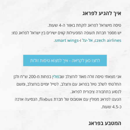
איך להגיע לפראג
טיסה מישראל לפראג לוקחת באזור ה-4 שעות.
יש מספר חברות תעופה המפעילות קווים ישירים בין ישראל לפראג כמו:
czech airlines
,
אל-על
ו-
smart wings
.
לחצו כאן לקריאה - איך למצוא טיסות זולות
אני מצאתי טיסה זולה מאוד לורוצלב שב
פולין
בפחות מ-200 ש"ח ולכן
החלטתי לשלב טיול בפראג עם ורוצלב. לטייל יומיים בורוצלב, ומשם
לנסוע בתחבורה ציבורית לפראג.
הגענו לפראג מפולין עם אוטובוס של חברת flixbus, הנסיעה ארכה
כ-4.5 שעות.
המטבע בפראג