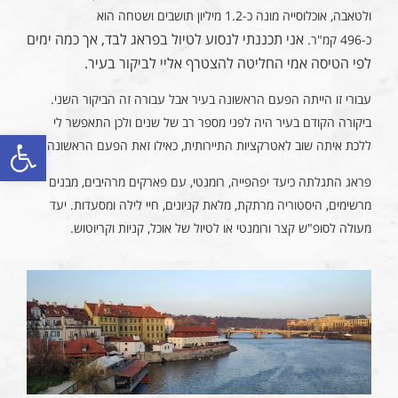
ולטאבה, אוכלוסייה מונה כ-1.2 מיליון תושבים ושטחה הוא
אני תכננתי לנסוע לטיול בפראג לבד, אך כמה ימים
כ-496 קמ"ר.
לפי הטיסה אמי החליטה להצטרף אליי לביקור בעיר.
עבורי זו הייתה הפעם הראשונה בעיר אבל עבורה זה הביקור השני.
ביקורה הקודם בעיר היה לפני מספר רב של שנים ולכן התאפשר לי
פתח סרגל
ללכת איתה שוב לאטרקציות התיירותית, כאילו זאת הפעם הראשונה.
פראג התגלתה כיעד יפהפייה, רומנטי, עם פארקים מרהיבים, מבנים
מרשימים, היסטוריה מרתקת, מלאת קניונים, חיי לילה ומסעדות. יעד
מעולה לסופ"ש קצר ורומנטי או לטיול של אוכל, קניות וקריוטוש.