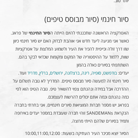
יותר טוב.
סיור חינמי (סיור מבוסס טיפים)
האטרקציה הראשונה שתכננתי להיום הייתה ה
סיור החינמי
של פראג.
כאשר אני מגיעה ליעד חדש אני אוהבת לבדוק האם יש סיור חינמי כיוון
שזו דרך זולה וכייפית להכיר את העיר ולשמוע המלצות על אטרקציות
שוות, ללמוד על ההיסטוריה של המקום ומקומות שכדאי לבקר בהם.
השתתפתי בסיורים כאלה בהמון
יעדים:
בודפשט
,
סופיה
,
ריגה
,
ברצלונה
,
ירושלים
,
ברלין
,
מדריד
ועוד.
סיור חינמי זה למעשה סיור מבוסס טיפים. המדריך לא גובה תשלום על
ההדרכה אבל במידה ונהנתם צפוי להשאיר טיפ. גובה הטיפ הוא לפי
כמה נהנתם וכמה אתם יכולים להרשות לעצמכם.
בפראג יש מספר חברות המוציאות סיורים חינמיים. אני בחרתי בחברה
הנקראת SANDEMANs זוהי חברה שעובדת במספר יעדים באירופה
ותמיד בסיורים שלהם הייתי מרוצה.
הסיור יוצא מכיכר העיר העתיקה בשעות: 10:00,11:00,12:00