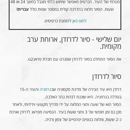
פנורמי של העיר. הכרטיס מאפשר שימוש בלתי מוגבל במשך 24 או 48
שעות. הסיור מלווה בהדרכה קולית במספר שפות כולל
עברית!
לחצו כאן
להזמנת כרטיסים.
יום שלישי - סיור לדרזדן, ארוחת ערב
מקומית.
את הסיור התחלנו בסיור לדרזדן שסגרנו עם חברת פראג2גו.
סיור לדרזדן
דרזדן היא עיר הבירה של מדינת סקסוניה שב
גרמניה
והעיר ה-15
בגודלה בגרמניה. היא שוכנת לגדות נהר האלבה.
הסיור הוא של שעה וחצי המלווה על ידי מדריך מקצועי וידידותי, ולאחר
מכן גם זמן חופשי של 3 וחצי שעות בעיר. הנסיעה מפראג לדרזדן אורכת
כ-2 שעות, ומלווה בנופים יפהפיים של צפון צ'כיה.