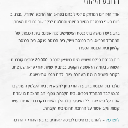
הרובע היהודי
אחד האזורים המרתקים לטייל בהם בפראג הוא הרובע היהודי. עברנו בו
ביום השני במסגרת הסיור החינמי והחלטנו לבקר שוב גם ביום האחרון.
ברובע יש חמישה בתי כנסת המשמשים כמוזיאונים: בית הכנסת של
המהר"ל מפראג, בית הכנסת מייזל, בית הכנסת פנקס, בית הכנסת
קלאוזן ובית הכנסת הספרדי.
בית הכנסת פנקס משמש היום כמוזיאון לזכר כ- 80,000 יהודים קורבנות
השואה. בקומה הראשונה חקוקים בכתב יד שמות יהודי פראג שנרצחו.
בקומה השניה מוצגת תערוכת ציורי ילדים מגטו טרזינשטט.
מלבד בתי הכנסת ברובע היהודי ניתן למצוא את בית העלמין העתיק בו
נמצא קבר המהר"ל מפראג. בית הקברות צפוף ורוב המצבות בו עולות
אחת על השנייה בגלל הצפיפות. במהלך השנים נקברו היהודים בעשר
קומות עקב איסור על הרחבת תחומי בית הקברות.
לחצו כאן
– להזמנת כרטיסים לכניסה לאתרים ברובע היהודי + הדרכה.