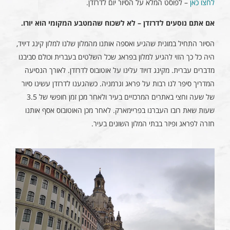
לחצו כאן
– לפוסט המלא על הסיור יום לדרזדן.
אם אתם נוסעים לדרזדן – לא לשכוח שהמטבע המקומי הוא יורו.
הסיור התחיל במונית שהגיע ואספה אותנו מהמלון שלנו למלון קינג דיויד,
היה כל כך הזוי להגיע למלון בפראג שכל השלטים בעברית וכולם סביבנו
מדברים עברית. מקינג דויוד עלינו על אוטובוס לדרזדן. לאורך הנסיעה
המדריך סיפר לנו רבות על פראג וגרמניה. כשהגענו לדרזדן עשינו סיור
של שעה וחצי באתרים המרכזיים בעיר ולאחר מכן זמן חופשי של 3.5
שעות שאת רובו העברנו בפריימארק. לאחר מכן האוטובוס אסף אותנו
חזרה לפראג ופיזר בבתי המלון השונים בעיר.