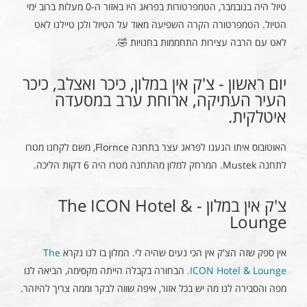
טיול היה בנובמבר, הטמפרטורות בפראג היו באזור ה-0 מעלות ברוב ימי
הטיול. הטמפרטורה הקרה השפיעה מאוד על הטיול ולכן טיילנו לאט
לאט עם הרבה עצירות התחממות בחנויות 🤣.
יום ראשון - צ'ק אין במלון, כיכר ואצלב, כיכר
העיר העתיקה, ארוחת ערב במסעדה
איטלקית.
האוטובוס איתו הגענו לפראג עצר בתחנה Flornce, משם לקחנו מטרו
לתחנה Mustek. המרחק למלון מהתחנה מטרו היה 6 דקות הליכה.
צ'ק אין במלון - The ICON Hotel &
Lounge
אין ספק שזה הצ'ק אין הכי נעים שהיה לי. המלון בו לנו נקרא
The
ICON Hotel & Lounge.
הבחורה בקבלה הייתה מקסימה, הביאה לנו
מפה והסבירה לנו מה יש בכל אזור, איפה שווה לבקר וממה צריך להיזהר.