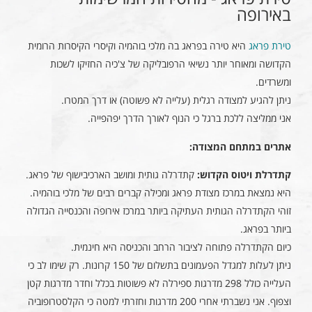
באירופה
טירת פראג
היא טירה בפראג בה מלכי בוהמיה וקיסרי הקיסרות הרומית
הקדושה ומאוחר יותר נשיאי הרפובליקה של צ'כיה החזיקו לשכות
ומשרדים.
ניתן להגיע למצודה רגלית (עלייה לא פשוטה) או דרך המטרו.
אני ממליצה ללכת ברגל כי הנוף לאורך הדרך יפהפייה.
אתרים במתחם המצודה:
קתדרלת ויטוס הקדוש:
קתדרלה גותית ומושב הארכיבישוף של פראג.
היא נמצאת במרכז מצודת פראג ומכילה קברים רבים של מלכי בוהמיה.
זוהי הקתדרלה הגותית העתיקה ביותר במרכז אירופה והכנסייה הגדולה
ביותר בפראג.
כיום הקתדרלה פתוחה לציבור הרחב והכניסה היא חינמית.
ניתן לעלות למגדל הפעמונים בתשלום של 150 קרונות. רק שימו לב כי
העלייה כולל 298 מדרגות ספירלה לא פשוטות בכלל וחדר מדרגות קטן
וצפוף. אני נשברתי אחרי 200 מדרגות וחזרתי למטה כי הקלסטרופוביה