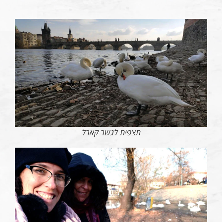
תצפית לגשר קארל