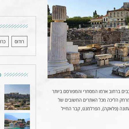
רודוס
כרת
כ
ד
יה ארמו (Elia Ermou Athens Hotel) הינו מלון בדירוג 4 כוכבים ברחוב ארמו המסחרי והמפורסם ביותר
כ
4
במרחק הליכה מכל האתרים החשובים של
אתונה (פלאקה), הפרלמנט, קבר החייל
מ
מ
4