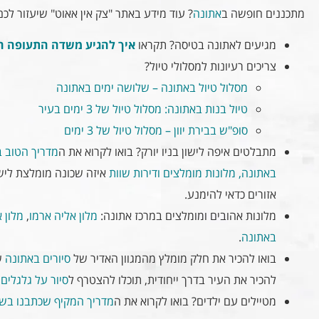
מתכננים חופשה ב
אתונה
? עוד מידע באתר "צק אין אאוט" שיעזור לכ
מגיעים לאתונה בטיסה? תקראו
איך להגיע משדה התעופה הב
צריכים רעיונות למסלולי טיול?
מסלול טיול באתונה – שלושה ימים באתונה
טיול בנות באתונה: מסלול טיול של 3 ימים בעיר
סופ"ש בבירת יוון – מסלול טיול של 3 ימים
מתבלטים איפה לישון בניו יורק? בואו לקרוא את ה
מדריך הטוב ב
באתונה, מלונות מומלצים ודירות שוות
איזה שכונה מומלצת לישון
אזורים כדאי להימנע.
מלונות אהובים ומומלצים במרכז אתונה:
מלון אליה ארמו
,
מלון 
באתונה
.
בואו להכיר את חלק מומלץ מהמגוון האדיר של
סיורים באתונה
ש
להכיר את העיר בדרך ייחודית, תוכלו להצטרף ל
סיור על גלגלים 
מטיילים עם ילדים? בואו לקרוא את ה
מדריך המקיף שכתבנו בשב