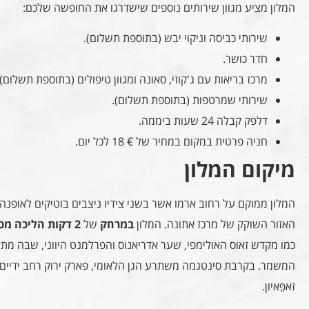
המלון מציע מגוון שירותים נוספים שישדרגו את החופשה שלכם:
שירותי כביסה וניקוי יבש (בתוספת תשלום).
חדר כושר.
מרכז בריאות עם ג'קוזי, סאונה ומגוון טיפולים (בתוספת תשלום).
שירותי שמרטפות (בתוספת תשלום).
דלפק קבלה 24 שעות ביממה.
חניה פרטית במקום במחיר של € 18 לכל יום.
מיקום המלון
המלון ממוקם על רחוב ארמו אשר בשני צידיו ניצבים בוטיקים לאופנה, 
האזור השוקק של מרכז אתונה. המלון
במרחק
של
2 דקות הליכה מכיכר סינטגמה
כמו מקדש זאוס האולימפי, שער אדריאנוס והפרלמנט היווני, שבה מ
זאפֵּאיון.