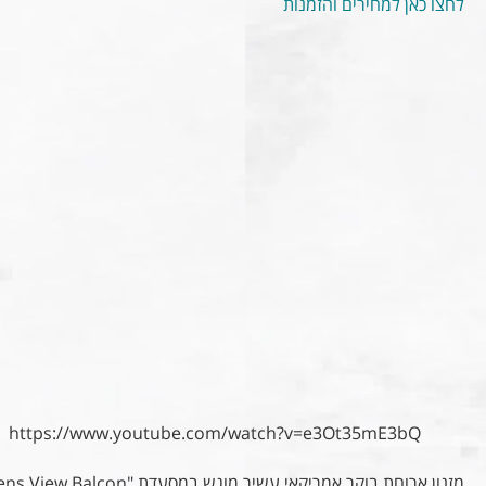
לחצו כאן למחירים והזמנות
https://www.youtube.com/watch?v=e3Ot35mE3bQ
מזנון ארוחת בוקר אמריקאי עשיר מוגש במסעדת "Athens View Balcon" בקומה ה-7 של המלון.