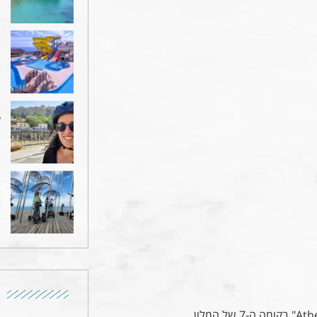
מ
מ
30
ש
ל
27
ס
0