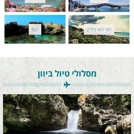
חצי האי פיליון
קוס
מסלולי טיול ביוון