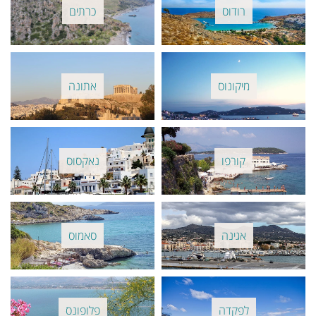
רודוס
כרתים
מיקונוס
אתונה
קורפו
נאקסוס
אגינה
סאמוס
לפקדה
פלופונס