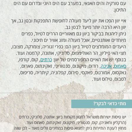
עם טורקיה והים האגאי, במערב עם הים היוני ובדרום עם הים
התיכון.
איי יוון הפכו את יוון ליעד מעולה לחופשת התפנקות ובטן גב, אך
יוון היא הרבה יותר מיעד לבטן גב.
ניתן ליהנות בביקור ביוון גם מאזוריים הררים לטיול, כפרים
מיוחדים ואותנטיים, אוכל מעולה ומזג אוויר ים תיכוני.
היעדים המומלצים לטיול ביוון הם: כפרי זגוריה, צומרקה, מצובו,
חצי האי פיליון, הר האולימפוס, סלוניקי, אתונה, קלמטה ועוד.
בנוסף יש את האיים המפורסמים של יוון:
כרתים
, קוס, קורפו,
סאמוס
,
אגינה
, רודוס, מיקונוס, סנטוריני, זאקינתוס, פארוס,
נאקסוס, אמורגוס, פאקסי, סירוס, קפלוניה, קיתריה, סריפוס,
לסבוס, טילוס ועוד.
מתי כדאי לבקר?
יש טיסות ישירות מישראל למגוון מקומות ביוון: אתונה, סלוניקי, כרתים
(הרקליון וחאניה), קוס, סנטוריני, מיקונוס, זאקינתוס, סאמוס ועוד.
מחוץ לעונת התיירות ניתן למצוא טיסות במחירים זולים מאוד – לכן שווה