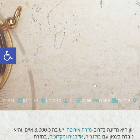
פתח סרגל
אירופה
אתונה
יוונית
יורו
10 מיליון
UTC +2
אין צורך
יוון היא מדינה בדרום-
מזרח אירופה
. יש בה כ-3,000 איים, והיא
גובלת בצפון עם
בולגריה
,
אלבניה
ו
מקדוניה
, במזרח