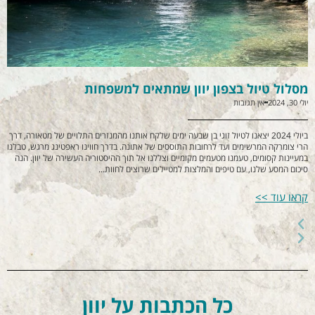
מסלול טיול בצפון יוון שמתאים למשפחות
טי
יולי 30, 2024
אין תגובות
אוקטו
ביולי 2024 יצאנו לטיול זוגי בן שבעה ימים שלקח אותנו מהמנזרים התלויים של מטאורה, דרך
הרי צומרקה המרשימים ועד לרחובות התוססים של אתונה. בדרך חווינו ראפטינג מרגש, טבלנו
שט
במעיינות קסומים, טעמנו מטעמים מקומיים וצללנו אל תוך ההיסטוריה העשירה של יוון. הנה
אח
סיכום המסע שלנו, עם טיפים והמלצות למטיילים שרוצים לחוות...
לה
קראו עוד >>
קר
כל הכתבות על יוון