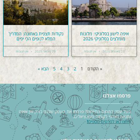
איפה לישון בסלוניקי: מלונות
נקודות תצפית באתונה: המדריך
מומלצים בסלוניקי 2026
המלא לנופים הכי יפים
23 באפריל 2025
אין תגובות
29 בינואר 2025
אין תגובות
« הקודם
1
2
3
4
5
הבא »
פרסמו אצלנו
בעל עסק בתחום התיירות? פרסמו את העסק שלכם בצ׳ק אין אאוט
ותגיעו לאלפי לקוחות פוטנציאלים.
לחצו כאן לפרטים נוספים
!