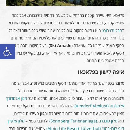
פלאכאו היא עיירה קטנה במרחק של כשעה דרומית לזלצבורג. אבל כמה
שהיא קטנה, ככה יש הרבה מה לעשות בה ובסביבתה. בשל מיקומו המרכזי
ב
חבל זלצבורג
הוא נחשב למקום טוב ללינה עבור טיולי כוכב באזור זלצבורג
כולו. חלק ניכר מההרים הגבוהים שמקיפים את פלאכאו הם חלק ממתחם
פתח סרגל
הסקי הענק שנקרא סקי אמאדה (
Ski Amade
). בשל מיקומו הסמוך לאתר
הסקי פלאכאו פופולרי בקרב אוהבי סקי, אך אל דאגה, גם בקיץ יש באזור
הרבה אטרקציות מהנות.
איפה לישון בפלאכאו
מדובר בכפר שנמצא ליד אחד מאתרי הסקי הטובים באירופה. אבל יש פה
הרבה מה לעשות גם בקיץ. והמיקום שהוא פחות או יותר במרכז חבל
זלצבורג הופך אותו למצוין עבור טיולי כוכב. אנחנו ממליצים על
מלון אלמדורף
אלמלוסט (Almdorf Almlust)
שמושלם למשפחות חובבות סקי! עוד מקום
מצוין למשפחות, עם דירות נוחות במחיר משתלם ומגוון פעילויות לילדים,
הוא
מלון סונברג .(Sonnberg Ferienanlage)
ולחובבי ספא –
מלון אלפיין
לייף לורצרהוף (Alpin Life Resort Lürzerhof)
שמציע גם חבילות הכל