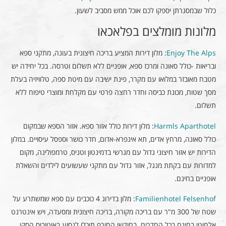
כלול שבמסגרתן יספקו לכם אוכל ממש מסביב לשעון.
מלונות מומלצים בפלאכאו
Enjoy The Alps
: מלון דירות המציע בריכה חיצונית בעונה, מתקני ספא
ובריאות -כולל סאונה ומרכז ספא, אופניים ללא תשלום וטרסה. בכל יחידה יש
מטבח מאובזר במלואו עם מקרר, פינת ישיבה עם מיטת ספה, טלוויזיה בעלת
מסך שטוח, מכונת כביסה וחדר רחצה פרטי עם מקלחת ומוצרי טיפוח ללא
תשלום.
Harmls Aparthotel
: מלון דירות כולל אזור ספא. אזור הספא שבמקום
כולל סאונה, מרחץ אדים, תא אינפרא-אדום, חדר כושר וספסל עיסויים. במלון
הדירות יש אזור חיצוני גדול עם מגרשי בדמינטון וטניס, טרמפולינה, מקום
למדורות עם בקתת מנגל, אזור גדול עם מתקני שעשועים לילדים והשאלת
אופניים בחינם.
Familienhotel Felsenhof
: מלון בדירוג 4 כוכבים עם ספא שמשתרע על
שטח של 300 מ"ר עם בריכה מקורה, בריכה חיצונית ומסעדה, ויש אינטרנט
אלחוטי בחינם בכל החדרים. בחודשי החורף תוכלו לנסוע באוטובוס הסקי