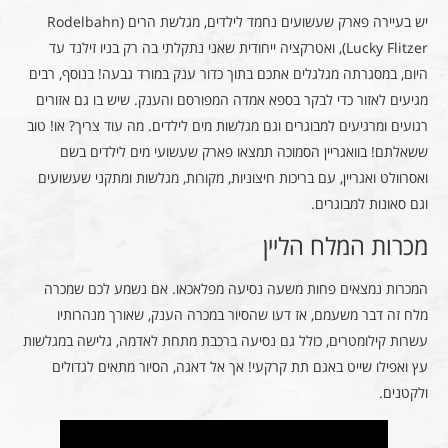
יש בעיירה פארק שעשועים נחמד לילדים, מגלשת הרים (Rodelbahn
Lucky Flitzer), ואטרקציה ייחודית שאני נתקלתי בה רק בניו זילנד עד
היום, במסגרתה מגלגלים אתכם בתוך כדור ענק במורד גבעה! בנוסף, רבים
מגיעים לאזור כדי לבקר בספא אמדה המפורסם והענק. שיש בו גם אזורים
רגועים ומרגיעים למבוגרים וגם מגלשות מים לילדים. מה עוד צריך? או! טוב
ששאלתם! בוואגריין הסמוכה תמצאו פארק שעשועי מים לילדים בשם
ואסרוולט ואגריין, עם בריכות חיצוניות, מקורות, מגלשות ומתקני שעשועים
וגם סאונות למבוגרים.
מכרות המלח הליין
המכרות נמצאים פחות משעה נסיעה מפלאכאו. אם נשמע לכם שמכרה
מלח זה דבר משעמם, אז דעו שהסיור במכרה הענק, שאורך מנהרותיו
עשרות קילומטרים, כולל גם נסיעה ברכבת מתחת לאדמה, גלישה במגלשות
עץ ואפילו שייט באגם תת קרקעי! אך אל דאגה, הסיור מתאים לגדולים
ולקטנים.