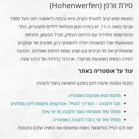
טירת וורפן (Hohenwerfen)
נמצאת ממש קרוב למערת הקרח, והיא נבנתה לראשונה לפני מעל 1000
שנים! במאה ה-11. יש בטירה מגוון פעילויות לילדים ולמבוגרים, החל
מהתרשמות מחדריה עם הריהוט העתיק, מגדל הפעמון, תחרויות
משעשעות שכל המשפחה יכולה להשתתף בהן, מופעים של שחקנים
שמשחזרים את ימי הביניים וגם מופע עופות דורסים מאולפים. ההגעה
לטירה נעשית באמצעות פוניקולר, או ברגל בהליכה של כרבע שעה.
עוד על אוסטריה באתר
כתבות נוספות שיעזרו לכם בתכנון החופשה בחבל זלצבורג
מלונות ספא מפנקים באוסטריה
חבל זלצבורג – המדריך למטייל: אטרקציות ומקומות לינה מומלצים
מסלול טיול משפחתי באזור זלצבורג (9 ימי טיול)
מסלול טיול זוגי בחבל זלצבורג באוסטריה
יצא לכם לטייל בפלאכאו? נשמח שתשתפו את החוויה שלכם בתגובות.