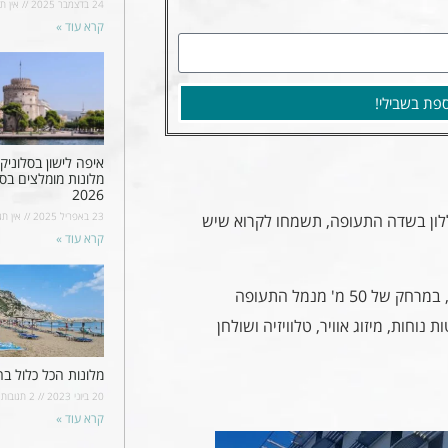
24 בדצמבר 2025
אין תג
קרא עוד »
פת בשבילי!
איפה לישון בסלוניקי
מלונות מומלצים בסל
2026
23 באפריל 2025
אין תג
לון בשדה התעופה, תשמחו לקרוא שיש
קרא עוד »
: מלון בדירוג 5 כוכבים, נמצא במיקום נוח, במרחק של 50 מ' מנמל התעופה
נוחות, מיזוג אוויר, טלוויזיה ושולחן
מלונות הכל כלול בר
20 ביוני 2023
2 תגובות
קרא עוד »