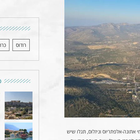
רודוס
כרת
כ
ד
כ
4
מ
מ
 אתונה-אלפתריוס וניזלוס, תגלו שיש
4