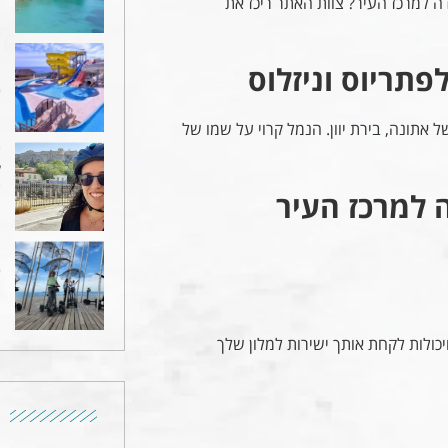
 למרכז העיר? צוות האתר ריכז את
מ
תריוס וניזלוס
מ
30
אתונה, בירת יוון. הנמל קרוי על שמו של
ש
ל
27
 למרכז העיר
ס
0
יות זמינות 24/7 ביציאה מהשדה ויכולות לקחת אותך ישירות למלון שלך