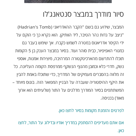
סיור מודרך במבצר סנטאנג'לו
המבצר, שידוע גם בשם "הקבר ההאדריאני (Hadrian's Tomb)
"ניצב על גדות נהר הטיבר, ליד הוותיקן. הוא נקרא כך כי הוקם על
ידי הקיסר אדריאנוס במטרה לשמש כקברו. אך שימש בעבר גם
כמגורי האפיפיור, כבית סוהר ועוד. בסיור במבצר הענק בן 5 הקומות
תוכלו להתרשם מהארכיטקטורה המרהיבה, מיצירות אמנות, אוספי
נשק, חדרי כלא וכמובן מהנוף הנשקף ממרפסת הקומה העליונה. כל
זה מלווה בהסברים מעמיקים של המדריך, כדי שתוכלו באמת להבין
את היקף ההיסטוריה שעברה על הבניין המפואר הזה. בונוס מיוחד –
המשתתפים בסיור המודרך מדלגים על התור (שלעיתים הוא ארוך
מאוד) בכניסה.
לפרטים והזמנת מקומות בסיור לחצו כאן.
אם אתם מעדיפים להסתפק במדריך אודיו ובדילוג על התור, לחצו
כאן.