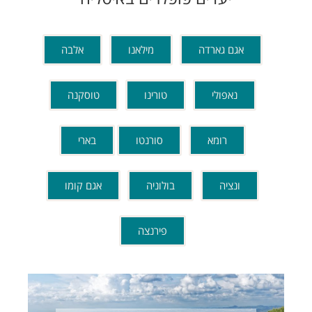
אגם גארדה
מילאנו
אלבה
נאפולי
טורינו
טוסקנה
רומא
סורנטו
בארי
ונציה
בולוניה
אגם קומו
פירנצה