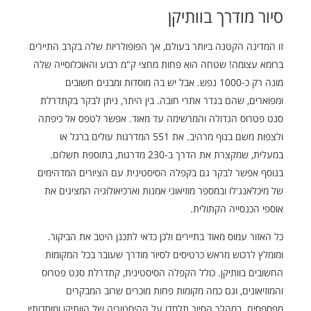
סיור מודרך בוותיקן
זו המדינה הקטנה ביותר בעולם, אך הפופולריות שלה בקרב התיירים
ברומא עצומה! שטחה הוא פחות מחצי ק"מ רבוע והאוכלוסייה שלה
מונה רק כ-1000 נפש. אבל יש בה מוסדות ומבנים חשובים
ומפוארים, שהם בגדר אתרי חובה. בין היתר, ניתן לבקר בקתדרלת
סנט פטרוס הגדולה והמרשימה עד מאוד. אפשר לטפס אל כיפתה
ולצפות משם בנוף מרהיב. את 551 המדרגות עולים ברגל או
במעלית, שמקצרת את הדרך ב-230 מדרגות, בתוספת תשלום.
בנוסף אפשר לבקר גם בקפלה הסיסטינית עם הציורים המדהימים
של מיכלאנג'לו ובמספר מוזיאוני אמנות וארכיאולוגיה המציגים את
אוספי הכנסייה הקתולית.
כל האזור עמוס מאוד בתיירים ולכן כדאי לתכנן היטב את הביקור.
ומומלץ לרכוש מראש כרטיסים לסיור מודרך שעובר בכל המקומות
החשובים בוותיקן. כולל הקפלה הסיסטינית, קתדרלת סנט פטרוס
והמוזיאונים, וגם כמה מקומות פחות מוכרים שרוב המבקרים
מפספסים. במהלך הסיור תלמדו על ההיסטוריה של הוותיקן ומוסדותיו