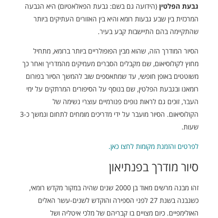
גבעת הפלטין
(הידועה גם בשם: גבעת הפאלאטיום) היא הגבעה
המרכזית בין שבע גבעות רומא והיא בין האזורים העתיקים ביותר
שהתקיימה בהם התיישבות קבע בעיר.
הסיור המודרך הזה, שהוא מבין הפופולריים ביותר ברומא, מתחיל
מחוץ לקולוסיאום, שם מקבלים הסברים מעמיקים מהמדריך ואחר כך
משוטטים באופן חופשי, עד שמתאספים שוב להמשך הסיור בפורום
רומאנו ובגבעת הפלטין, שם בנוסף על הסיפורים המרתקים על ימי
העבר, זוכים גם לראות נופים פנורמיים עוצרי נשימה של
הקולוסיאום. הסיור מועבר על ידי מדריכים מומחים לתחום ונמשך כ-3
שעות.
לפרטים והזמנת מקומות לחצו כאן.
סיור מודרך בפנתיאון
זהו מבנה מרשים מאוד בן 2000 שנים שהיה במקור מקדש רומאי,
כשנבנה בשנת 27 לפני הספירה והוקדש לשנים-עשר האלים
האולימפיים. כיום מצויים בו קבריהם של מלכי איטליה ושל