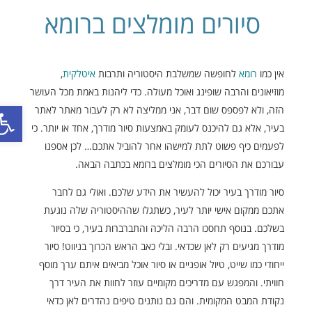
סיורים מומלצים ברומא
אין כמו
רומא
לחופשה שמשלבת היסטוריה ותרבות
איטלקית
,
מוזיאונים והרבה שופינג ואוכל מעולה. כדי ליהנות באמת מכל העושר
פתח סר
הזה, ולא לפספס שום דבר, אני ממליצה לא רק לעבור מאתר לאתר
בעיר, אלא גם להיכנס לעומק באמצעות סיור מודרך, אחד או יותר. כי
לפעמים כיף פשוט לתת למישהו אחר להוביל אתכם… לכן אספנו
עבורכם את הסיורים הכי מומלצים ברומא בכתבה הבאה.
סיור מודרך בעיר יכול להעשיר את הידע שלכם. ואולי גם לחבר
אתכם ממקום אישי יותר לעיר, כשתגלו שההיסטוריה שלה נוגעת
בשלכם. בנוסף תחסכו הרבה הליכה והתברברות בעיר, כי בסיור
מודרך מגיעים רק לאן שכדאי. ובלי כאב הראש הכרוך בניווט! סיור
ייחודי כמו שייט, טיול אופניים או סיור אוכל מביאים איתם ערך מוסף
חוויתי. והמפגש עם מדריכים מקומיים עוזר לחוות את העיר דרך
נקודת המבט המקומית. והם גם נותנים טיפים נהדרים לאן כדאי