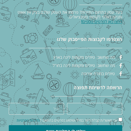
בעל עסק בתחום התיירות? פרסמו את העסק שלכם בצ׳ק אין אאוט
ותגיעו לאלפי לקוחות פוטנציאלים.
לחצו כאן לפרטים נוספים
!
הצטרפו לקבוצות הפייסבוק שלנו
מה שחשוב: טיולים ומקומות לינה בארץ
מה שחשוב: טיולים ומקומות לינה בחו"ל
טיולים במזרח אירופה
הרשמה לרשימת תפוצה
אני מאשר/ת קבלת דיוור במייל ושימוש בפרטים בהתאם ל
מדיניות הפרטיות