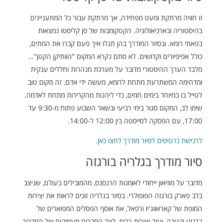
זו חוויה מרתקת ומעט מפחידה, אך מרתקת עבור כל המתעניינים
בהיסטוריה ובארכיאולוגיה. הקטקומבות של סן קליסטו נמצאות
בפאתי רומא. ובסיור המודרך בהן תגלו איך פעם קברו את המתים,
כולל אפיפיורים וקדושים. לא סתם נקרא המקום "הוותיקן הקטן"…
מלבד הערך ההיסטורי מדובר על מערכת מנהרות וחללים ענקית
ומדהימה המשתרעת מתחת לרומא, מעשה ידי אדם. זה מקום טוב
לטייל בו במיוחד בימים חמים, כדי ליהנות מהקרירות מתחת לאדמה.
שימו לב, המקום סגור בימי רביעי ובשאר השבוע פתוח מ-9:30 עד
17:00, עם הפסקה לסייסטה בין 12:00 ל-14:00.
לרכישת כרטיסים לסיור מודרך לחצו כאן.
סיור מודרך בגלריה בורגזה
מדובר על מוזיאון ייחודי לאומנות הרנסנס, מהמובילים בעולם, שניצב
בלב פארק בורגזה הפופולרי. בסיור בגלריה זוכים לראות את יצירות
המופת של קאראווג'יו ורפאל, את אוסף הפסלים המפוארים של
ברניני וקנובה, ועוד יצירות רבות, לצד הסברים מעמיקים של המדריך