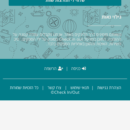
שלחי לי המלצות שוות
גילוי נאות
כשאתם מזמינים דרך הלינקים באתר, אנחנו מקבלים עמלה קטנה על
ההזמנה. התוכן בפורטל Check in out מסופק על ידי הספקים. טיב
השירות, האיכות והתוכן באחריות הספקים בלבד.
כניסה
|
הרשמה
הצהרת נגישות
|
תנאי שימוש
|
צרו קשר
| כל הזכויות שמורות
Check In/Out©