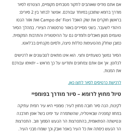
אם אתם פודיס שאוהבים לחקור מטבחים מקומיים, הצטרפו לסיור
מודרך ברומא שתוכנן במיוחד עבורכם. אפשר לבחור בין 2 סיורים:
בראשון חוקרים את שוק האוכל Campo de' Fiori ואת אזור הגטו
היהודי לשעבר. בשני מסיירים באזור טרסטוורה הציורי. במהלך הסיור
טועמים מגוון מאכלים ולומדים גם על ההיסטוריה והתרבות המקומית.
כמובן שחלק מהטעימות כוללות פיצה, ולסיום מקנחים בג'לאטו.
הסיור נמשך כשעתיים וחצי. הוא אינו מתאים לטבעונים או לרגישים
לגלוטן. אך אם אתם צמחונים ותודיעו על כך מראש – יתאימו עבורכם
את המנות.
לרכישת כרטיסים לסיור לחצו כאן.
טיול מחוץ לרומא – סיור מודרך בפומפיי
לקינוח, הנה סיור חובה מחוץ לעיר: פומפיי היא עיר רומית עתיקה
במחוז קמפניה שבאיטליה, שהשתמרה עד ימינו בשל אופן חורבנה
ונטישתה הפתאומית, בהתפרצות הר הגעש הסמוך וזוב. התפרצות
הר הגעש כיסתה את כל העיר באפר ואבק וכך שומרו מבני העיר.