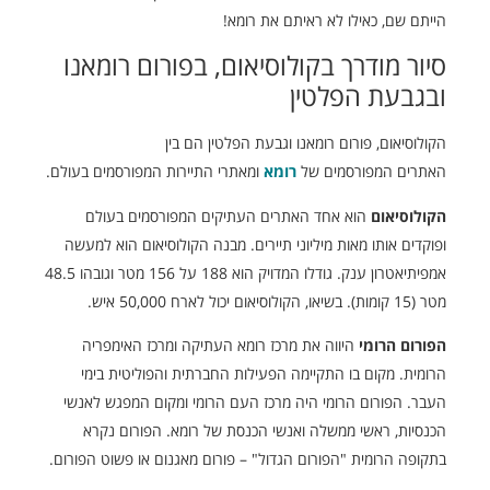
הייתם שם, כאילו לא ראיתם את רומא!
סיור מודרך בקולוסיאום, בפורום רומאנו
ובגבעת הפלטין
הקולוסיאום, פורום רומאנו וגבעת הפלטין הם בין
האתרים המפורסמים של
רומא
ומאתרי התיירות המפורסמים בעולם.
הקולוסיאום
הוא אחד האתרים העתיקים המפורסמים בעולם
ופוקדים אותו מאות מיליוני תיירים. מבנה הקולוסיאום הוא למעשה
אמפיתיאטרון ענק. גודלו המדויק הוא 188 על 156 מטר וגובהו 48.5
מטר (15 קומות). בשיאו, הקולוסיאום יכול לארח 50,000 איש.
הפורום הרומי
היווה את מרכז רומא העתיקה ומרכז האימפריה
הרומית. מקום בו התקיימה הפעילות החברתית והפוליטית בימי
העבר. הפורום הרומי היה מרכז העם הרומי ומקום המפגש לאנשי
הכנסיות, ראשי ממשלה ואנשי הכנסת של רומא. הפורום נקרא
בתקופה הרומית "הפורום הגדול" – פורום מאגנום או פשוט הפורום.