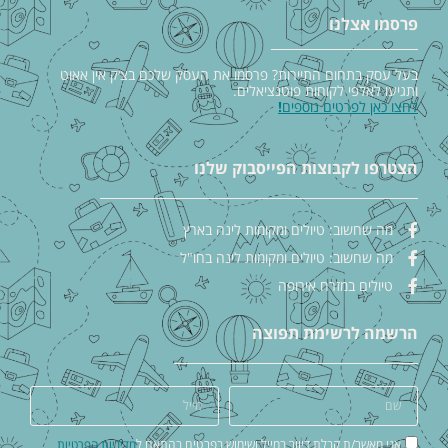
פרסמו אצלנו
בעל עסק בתחום התיירות? פרסמו את העסק שלכם בצ׳ק אין אאוט
ותגיעו לאלפי לקוחות פוטנציאלים.
לחצו כאן לפרטים נוספים
!
הצטרפו לקבוצות הפייסבוק שלנו
מה שחשוב: טיולים ומקומות לינה בארץ
מה שחשוב: טיולים ומקומות לינה בחו"ל
טיולים במזרח אירופה
הרשמה לרשימת תפוצה
אני מאשר/ת קבלת דיוור במייל ושימוש בפרטים בהתאם ל
מדיניות הפרטיות