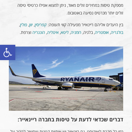
מספקת טיסות במחירים זולים מאוד, ניתן למצוא אפילו כרטיסי טיסה
זולים יותר מכרטיס נסיעה באוטובוס.
בין היעדים אליהם ריינאייר מפעילה קווי תעופה:
קפריסין
,
יוון
,
פולין
,
בולגריה
,
אוסטריה
, בלגיה,
רומניה
,
ליטא
,
איטליה
,
הונגריה
וצרפת.
פתח סרגל
דברים שכדאי לדעת על טיסות בחברה ריינאייר:
כמו כל חברת לואוקוסט, גם ריינאייר יש אותיות קטנות שחשוב להכיר על