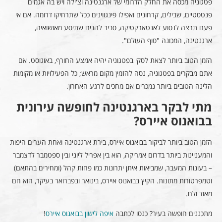
פטגוניה מכסה את החלק הדרומי של ארגנטינה וצ'ילה ויש בה אגמים
פנטסטיים, שבילים, קרחונים ואפילו פינגווינים ככל שתרחיקו דרומה. אם אי
פעם תרצה לנסוע לאנטארקטיקה, סביר להניח שתיסע מאושואיה,
ארגנטינה, המכונה "סוף העולם".
הזמן הטוב ביותר לצאת לסקי בפטגוניה יהיה אמצע החורף, באוגוסט. אם
אתם מבקרים בפטגוניה, נסה להזמין מקום מראש; כל הפעילויות או מקומות
הלינה הטובים ביותר נמכרים אם מחכים לרגע האחרון.
מתי לבקר בארגנטינה לחופשה עירונית
בבואנוס איירס?
הזמן הטוב ביותר לביקור בבואנוס איירס, בירת ארגנטינה ואחת הערים היפות
והמעניינות ביותר בדרום אמריקה, הוא בין אפריל ליוני ובין ספטמבר לדצמבר
– בעונות המעבר, שמביאות איתן יתרונות כמו פחות קהל (ומחירים בהתאם)
וטמפרטורות מתונות. הקיץ בבואנוס איירס, בינואר ובפברואר בעיקר, הוא חם
מאוד ולח.
מתכננים חופשה בעיר? כנסו לכתבה
איפה לישון בבואנוס איירס
!