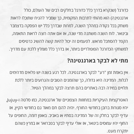
כדורגל (שנקרא בדרך כלל כדורגל בחלקים רבים של העולם, כולל
ארגנטינה) הוא מהותי לתרבות המקומית, כך שסביר להניח שתוכלו לראות
משחק בכל נקודה במהלך השנה, למרות שבדרך כלל יש הפסקה בדצמבר
ובינואר. לוח השנה משתנה מדי שנה, אז אם אתה רוצה לראות התאמה,
הקפד להסתכל מראש. לפעמים זה יכול להיות קשה להשיג כרטיסים
למשחקי הכדורגל הפופולריים ביותר, אז בדרך כלל מומלץ ללכת עם מדריך.
מתי לא לבקר בארגנטינה?
אין באמת זמן "רע" לבקר בארגנטינה. לכל רגע בשנה יש פלאים מדהימים
לגלות. המדינה היא גדולה, כך שהזמנים הטובים והגרועים ביותר ללכת
תלויים במידה רבה באתרים בהם תרצה לבקר במהלך הטיול.
האטרקציות העיקריות במחוזות הצפוניים של ארגנטינה, כמו סלטה ו-Jujuy,
יהיו סגורות ברובן בחודשי החורף. יהיה להם חם מאוד גם בחודשי הקיץ, אז
עדיף לבקר בחלק זה של המדינה בסתיו או באביב. באופן דומה, החופים על
החוף יהיו עמוסים בינואר, אז אולי עדיף לבקר בפברואר או במרץ כשהם
יתקררו מעט.