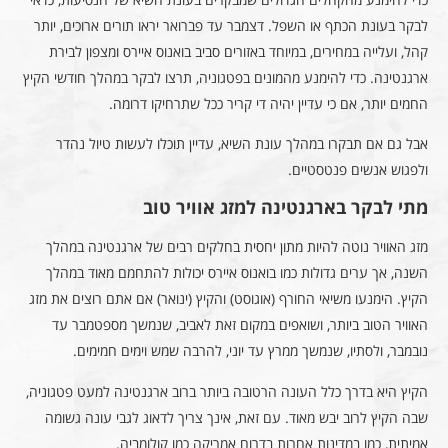
לבקר בעונת הכתף או השפל. דצמבר עד פברואר יראו תורים ארוכים, יותר
קהל, ועלייה במחירים, במיוחד באזורים סביב בואנוס איירס ומצפון לבירת
ארגנטינה. כדי להימנע מהמונים בפטגוניה, תרצו לבקר במהלך חודשי הקיץ
החמים יותר, אם כי עדיין יהיה די קריר ככל שתרחיקו דרומה.
אבל גם אם תבקרו במהלך עונת השיא, עדיין תוכלו לעשות טיול נהדר
ולפגוש אנשים פנטסטיים.
מתי לבקר בארגנטינה למזג אוויר טוב
מזג האוויר נוטה להיות מתון יחסית בחלקים רבים של ארגנטינה במהלך
השנה, אך ערים גדולות כמו בואנוס איירס יכולות להתחמם מאוד במהלך
הקיץ. הימנעו משיאי החורף (אוגוסט) והקיץ (ינואר) אם אתם רוצים את מזג
האוויר הטוב ביותר, ושואפים במקום זאת לאביב, שנמשך מספטמבר עד
נובמבר, ולסתיו, שנמשך ממרץ עד יוני, להרבה שמש וימים חמימים.
הקיץ היא בדרך כלל העונה הרטובה ביותר ברוב ארגנטינה למעט פטגוניה,
שבה הקיץ לרוב יבש מאוד. עם זאת, אינך צריך לדאוג לגבי עונה גשומה
אמיתית, כמו במדינות אחרות בדרום אמריקה כמו קולומביה.