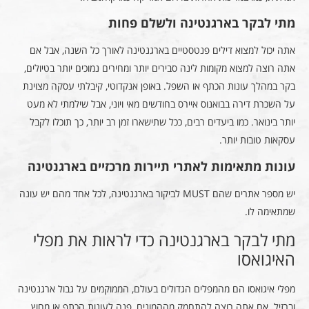
מתי לבקר בארגנטינה ולשלם פחות
אתה יכול למצוא דילים פנטסטיים בארגנטינה לאורך כל השנה, אבל אם
אתה רוצה למצוא מקומות לינה סבירים יותר ומחירים נמוכים יותר בטיולים,
בקר במהלך עונות הכתף או השפל. באופן אנקדוטי, קיבלתי עסקה מצוינת
על השכרת דירה בבואנוס איירס בחודשים מאי ויוני, אבל שילמתי לא מעט
יותר בינואר. כמו ביעדים רבים, ככל שתישארו זמן רב יותר, כך תוכלו לקבל
עסקאות טובות יותר.
עונות מתאימות לאתרי תיירות מרכזיים בארגנטינה
יש מספר אתרים שהם MUST לביקור בארגנטינה, לכל אחד מהם יש עונה
שמתאימה לו.
מתי לבקר בארגנטינה כדי לראות את מפלי
האיגואסו
מפלי איגואסו הם מהמפלים הגדולים בעולם, הממוקמים על גבול ארגנטינה
וברזיל. אם אתה רוצה להתחמק מההמונים, פנה לעונות הכתף או מחוץ