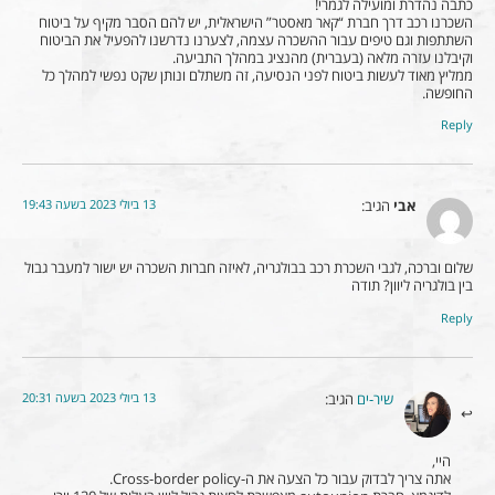
כתבה נהדרת ומועילה לגמרי!
השכרנו רכב דרך חברת “קאר מאסטר” הישראלית, יש להם הסבר מקיף על ביטוח
השתתפות וגם טיפים עבור ההשכרה עצמה, לצערנו נדרשנו להפעיל את הביטוח
וקיבלנו עזרה מלאה (בעברית) מהנציג במהלך התביעה.
ממליץ מאוד לעשות ביטוח לפני הנסיעה, זה משתלם ונותן שקט נפשי למהלך כל
החופשה.
Reply
13 ביולי 2023 בשעה 19:43
אבי
הגיב:
שלום וברכה, לגבי השכרת רכב בבולגריה, לאיזה חברות השכרה יש ישור למעבר גבול
בין בולגריה ליוון? תודה
Reply
13 ביולי 2023 בשעה 20:31
שיר-ים
הגיב:
היי,
אתה צריך לבדוק עבור כל הצעה את ה-Cross-border policy.