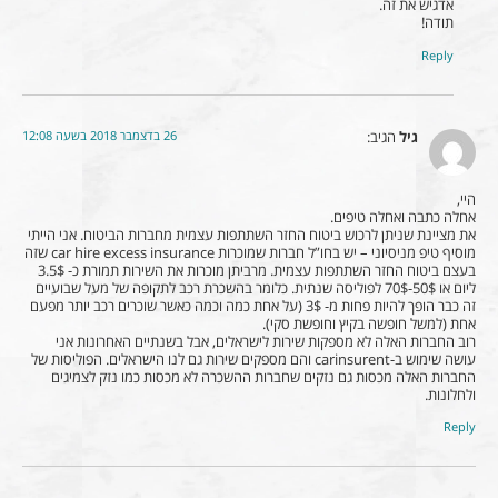
אדגיש את זה.
תודה!
Reply
26 בדצמבר 2018 בשעה 12:08
גיל
הגיב:
היי,
אחלה כתבה ואחלה טיפים.
את מציינת שניתן לרכוש ביטוח החזר השתתפות עצמית מחברות הביטוח. אני הייתי
מוסיף טיפ מניסיוני – יש בחו”ל חברות שמוכרות car hire excess insurance שזה
בעצם ביטוח החזר השתתפות עצמית. מרביתן מוכרות את השירות תמורת כ- 3.5$
ליום או 50$-70$ לפוליסה שנתית. כלומר בהשכרת רכב לתקופה של מעל שבועיים
זה כבר הופך להיות פחות מ- 3$ (על אחת כמה וכמה כאשר שוכרים רכב יותר מפעם
אחת (למשל חופשה בקיץ וחופשת סקי).
רוב החברות האלה לא מספקות שירות לישראלים, אבל בשנתיים האחרונות אני
עושה שימוש ב-carinsurent והם מספקים שירות גם לנו הישראלים. הפוליסות של
החברות האלה מכסות גם נזקים שחברות ההשכרה לא מכסות כמו נזק לצמיגים
ולחלונות.
Reply