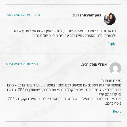
29 ביוני 2019 בשעה 09:24
shiryampas
הגיב:
גם אנחנו מבקשים רכב שלא עישנו בו, למרות שאין באמת איך לאכוף את זה.
ולצערי קיבלנו מספר פעמיים רכב עם ריח מוסווה של סיגריות.
Reply
4 ביולי 2018 בשעה 16:51
אורלי אופק
הגיב:
טיפים מצוינים!
מוסיפה עוד טיפ משלנו: אם מציעים לכם לשכור בתשלום GPS מובנה ברכב – סרבו
בנימוס להצעה. מירב הסיכויים שתקבלו ממילא את הרכב, כשמותקן בו GPS, גם אם
לא שילמתם עליו…
ואם לא – ממילא רוב המטיילים משתמשים בסמארטפון לניווט, ואינם זקוקים ל-GPS
נוסף ברכב.
Reply