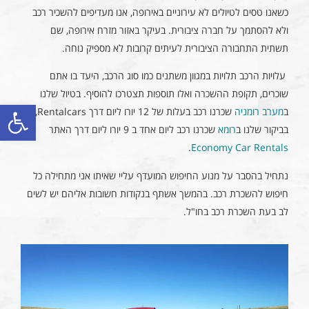
כשאנו טסים לטיולים לא עירוניים באירופה, אנו מעדיפים להשכיר רכב
ולא להסתמך על חברה ציבורית. בעיקר באזור מזרח אירופה, שם
תשתית התחבורה הציבורית לעיתים קרובות לא מספיק נוחה.
עלויות הרכב תלויות במגוון משתנים כמו סוג הרכב, היעד בו אתם
שוכרים, תקופת ההשכרה ואלו תוספות תצטרכו להוסיף. בטיול שלנו
פתח סרגל
ב
מערב רומניה
שכרנו רכב בעלות של 12 יורו ליום דרך Rentalcars,
בביקור שלנו ב
רומא
שכרנו רכב ליום אחד ב 9 יורו ליום דרך האתר
.
Economy Car Rentals
נתחיל בהסבר על מנוע החיפוש המועדף עליי שאיתו אני מתחילה כל
חיפוש להשכרת רכב. בהמשך אשתף בנקודות חשובות אליהם יש לשים
לב בעת השכרת רכב בחו"ל.