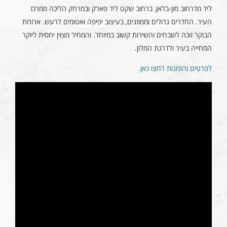
ליד מדרחוב מון-בלאן, ברחוב שקט ליד פארק ובמרחק הליכה ממרכז
העיר. החדרים גדולים וממוזגים, בעיצוב יפיפה ואטומים לרעש. ארוחת
הבוקר זוכה לשבחים והשירות קשוב במיוחד. והמחיר מצוין יחסית ליוקר
המחייה בעיר ולדרגת המלון.
לפרטים והזמנות לחצו כאן.