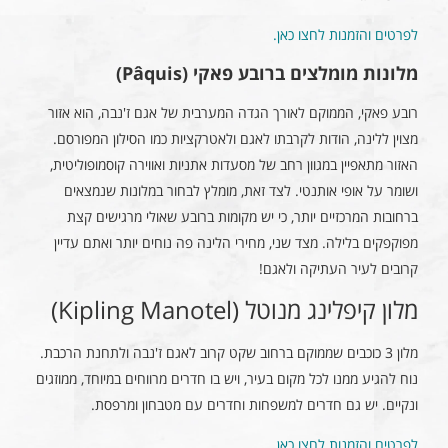
לפרטים והזמנות לחצו כאן.
מלונות מומלצים ברובע פאקי (Pâquis)
רובע פאקי, הממוקם לאורך הגדה המערבית של אגם ז'נבה, הוא אזור
מצוין ללינה, הודות לקרבתו לאגם ולאטרקציות כמו הסילון המפורסם.
האזור מתאפיין במגוון רחב של מסעדות אתניות ואווירה קוסמופוליטית,
ושומר על אופי אותנטי. לצד זאת, מומלץ לבחור במלונות שנמצאים
ברחובות המרכזיים יותר, כי יש מקומות ברובע שאולי מרגישים קצת
מפוקפקים בלילה. מצד שני, מחירי הלינה פה נוחים יותר ואתם עדיין
קרובים לעיר העתיקה ולאגם!
מלון קיפלינג מנוטל (Kipling Manotel)
מלון 3 כוכבים שממוקם ברחוב שקט קרוב לאגם ז'נבה ולתחנת הרכבת.
נוח להגיע ממנו לכל מקום בעיר, ויש בו חדרים מרווחים במיוחד, ממוזגים
ונקיים. יש גם חדרים למשפחות וחדרים עם מטבחון ומרפסת.
לפרטים והזמנות לחצו כאן.