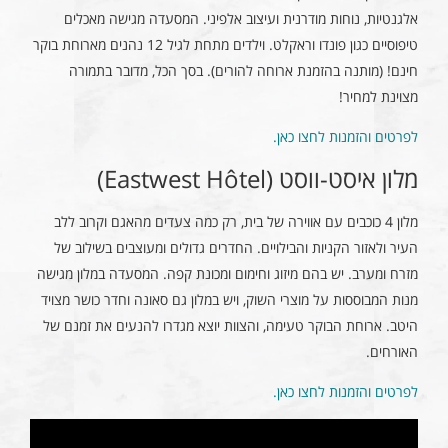
אלגנטיות, נוחות מודרנית ועיצוב אלפיני. המסעדה מגישה מאכלים
טיפוסיים כגון פונדו וראקלט. וילדים מתחת לגיל 12 נהנים מארוחת בוקר
חינם! (מותנה בהזמנת ארוחה להורים). בסך הכל, מדובר בתמורה
מצוינת למחיר!
לפרטים והזמנות לחצו כאן.
מלון איסט-ווסט (Eastwest Hôtel)
מלון 4 כוכבים עם אווירה של בית, רק כמה צעדים מהאגם וקרוב ללב
העיר ולאזור הקניות והבילויים. החדרים גדולים ומעוצבים בשילוב של
מזרח ומערב. יש בהם מיזוג וחימום ומכונת קפה. המסעדה במלון מגישה
מנות המבוססות על מוצרי השוק, ויש במלון גם סאונה וחדר כושר מצויד
היטב. ארוחת הבוקר טעימה, והצוות יוצא מגדרו להנעים את זמנם של
האורחים.
לפרטים והזמנות לחצו כאן.