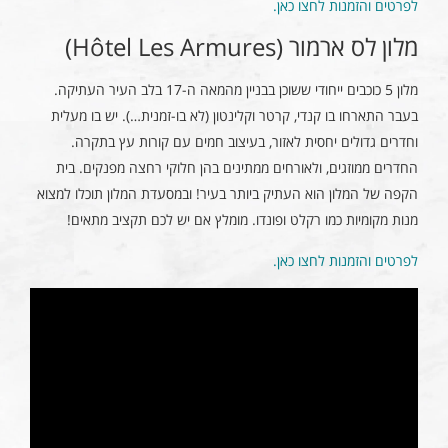
לפרטים והזמנות לחצו כאן.
מלון לס ארמור (Hôtel Les Armures)
מלון 5 כוכבים ייחודי ששוכן בבניין מהמאה ה-17 בלב העיר העתיקה.
בעבר התארחו בו קנדי, קרטר וקלינטון (לא בו-זמנית…). יש בו מעלית
וחדרים גדולים יחסית לאזור, בעיצוב חמים עם קורות עץ בתקרה.
החדרים ממוזגים, ולאורחים ממתינים בהן חלוקי רחצה מפנקים. בית
הקפה של המלון הוא העתיק ביותר בעיר! ובמסעדת המלון תוכלו למצוא
מנות מקומיות כמו רקלט ופונדו. מומלץ אם יש לכם תקציב מתאים!
לפרטים והזמנות לחצו כאן.