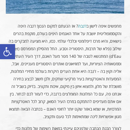
מחפשים איפה לישון ב
ז'נבה
? אז הגעתם למקום הנכון! ז'נבה היפה
והקוסמופוליטית יושבת על אחד האגמים היפים בעולם, מוקפת בהרים
נישאים, והיא מרכז דיפלומטי וכלכלי עולמי. ככזו, היא מציעה למבקרים בה
פתח סרגל
שילוב נפלא של תרבות, היסטוריה וטבע. החל מהסילון המפורסם (Jet
d'Eau) המתנשא לגובה של 140 מטר מעל האגם, דרך העיר העתיקה
וסמטאותיה הציוריות, ועד למוזיאונים ואתרים היסטוריים מעניינים. אבל,
אליה וקוץ בה – ז'נבה היא אחת הערים היקרות בעולם! מחירי המלונות,
המסעדות והאטרקציות בעיר מרקיעי שחקים, ולכן חשוב לבצע בחירה
מושכלת של מלון, ולמצוא איזון בין מיקום, איכות ותקציב. בדיוק בשביל זה
אנחנו פה, עם כל המלונות המומלצים בז'נבה, כדי לעזור לכם לבחור. בין
אם אתם מעדיפים להתמקם במרכז העיר הסואן, קרוב לכל האטרקציות
המרכזיות, או שמא באזור שקט יותר לחופי האגם – בכתבה הבאה תמצאו
מגוון אפשרויות לינה שמתאימות לכל טעם ותקציב.
לצורך הכנת הכתבה שלפניכם עיינתי במאות רשימות של מלונות כדי