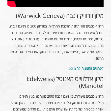
מלון וורוויק ז’נבה (Warwick Geneva)
מלון 4 כוכבים מול תחנת הרכבת המרכזית, במרחק 300 מ’ מאגם ז’נבה.
נוח להגיע ממנו לכל האטרקציות בעיר וגם לשדה התעופה. החדרים
גדולים, ממוזגים ונקיים, ברובם חלונות פנורמיים עם בידוד רעשים. ויש
בהם אמצעים להכנת משקאות חמים. יש גם חדרי משפחה. ארוחת
הבוקר טובה מאוד, הצוות אדיב, וגם המחיר הופך את המלון לפנינה של
ממש!
לפרטים והזמנות לחצו כאן.
מלון אדלווייס מאנוטל (Edelweiss
Manotel)
מלון 3 כוכבים משודרג, בין אגם ז'נבה (200 מטרים) ובניין האו"ם
(קילומטר אחד), במרחק הליכה קצרה ממרכז העיר ז'נבה. המלון מציע
אווירה מקסימה של בקתה שווייצרית אותנטית, עם חדרים שמשלבים