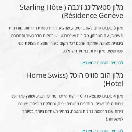
מלון סטארלינג ז'נבה (Starling Hôtel
Résidence Genève)
מלון 3 כוכבים קרוב לאוניברסיטה, שמציע דירות סטודיו מרווחות, מודרניות
ונעימות, עם מטבחון, טלוויזיה ואינטרנט. יש במקום חדר כושר ותחבורה
ציבורית מצוינת שתיקח אתכם לכל מקום בעיר. אופציה מצוינת למי
שמחפשים מלון דירות במחיר משתלם.
לפרטים והזמנות לחצו כאן.
מלון הום סוויס הוטל (Home Swiss
Hotel)
מלון 4 כוכבים שנמצא רק 10 דקות הליכה ממרכז ז'נבה, ושופץ כולו לפני
פחות מ-10 שנים. החדרים מרווחים ויפים, ובחלקם מרפסת. יש גם
דירות עם מרפסות גדולות ומטבח, במחיר משתלם ביותר, במיוחד
למשפחות!
לפרטים והזמנות לחצו כאן.