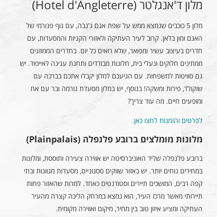
מלון ד'אנגלטר (Hotel d'Angleterre)
מלון 5 כוכבים שנמצא ממש על שפת אגם ג'נבה, עם נוף פנורמי של
האגם ומון בלאן. קרוב לעיר העתיקה ולאזורי הקניות והמסעדות, עם
חדרים בעיצוב עשיר ומפואר, שלא רואים כל יום. בחדרים הממוזגים
ממתינים חלוקים ונעלי בית, חלונות מבודדים ותחנת עגינה לאייפוד. יש
גם סוויטות למשפחות. עם הגיעכם למלון יקבלו אתכם בברכה עם
שוקולד, פירות ומשקה! בנוסף, יש במלון מסעדת גורמה ובר עם אח
ומופעים חיים. מה עוד צריך?
לפרטים והזמנות לחצו כאן.
מלונות מומלצים ברובע פלנפלה (Plainpalais)
ברובע פלנפלה שליד האוניברסיטה יש אווירה צעירה ותוססת, ומלונות
במחירים נוחים יותר. יש באזור שווקים ססגוניים, מסעדות מגוונות ובתי
קפה רבים, המושכים תיירים וסטודנטים כאחד. למרות שהאזור פחות
תיירותי מאשר מרכז העיר, הוא נמצא במרחק הליכה קצרה מהעיר
העתיקה ומציע איזון טוב בין מחיר, מיקום ואווירה מקומית.