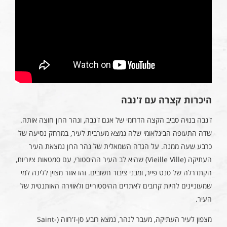
היכרות קצרה עם ז'נבה
ז'נבה בנויה סביב הקצה הדרומי של אגם ז'נבה, ונהר הרון חוצה אותה.
שדה התעופה הבינלאומי שלה נמצא מערבית לעיר, במרחק נסיעה של
כרבע שעה ממנה. על הגדה השמאלית של נהר הרון נמצאת העיר
העתיקה (Vieille Ville) שהיא לב העיר ההיסטורי, עם סמטאות ציוריות,
הקתדרלה של סנט פייר, ומבני ציבור חשובים. זהו אזור מצוין ללינה למי
שמעוניינים להיות קרובים לאתרים ההיסטוריים ולאווירה האותנטית של
העיר.
מצפון לעיר העתיקה, מעבר לנהר, נמצא רובע סן-ז'רווה (Saint-