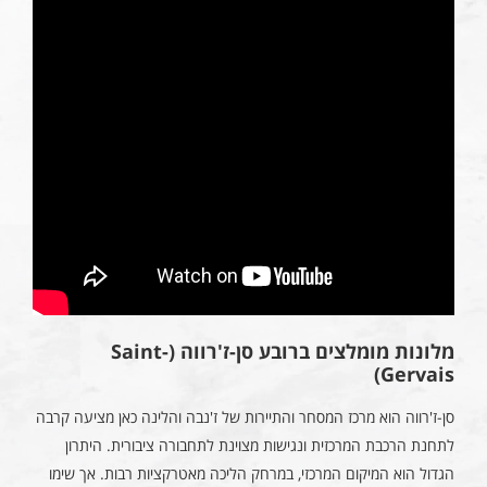
מלונות מומלצים ברובע סן-ז'רווה (Saint-
Gervais)
סן-ז'רווה הוא מרכז המסחר והתיירות של ז'נבה והלינה כאן מציעה קרבה
לתחנת הרכבת המרכזית ונגישות מצוינת לתחבורה ציבורית. היתרון
הגדול הוא המיקום המרכזי, במרחק הליכה מאטרקציות רבות. אך שימו