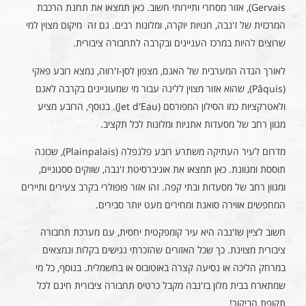
Gervais), אזור מסחרי ותיירותי חשוב. כאן תמצאו את תחנת הרכבת
המרכזית של ז'נבה, חנויות יוקרה, ומלונות רבים. גם זה מיקום מצוין למי
שרוצים להיות במרכז העניינים ובקרבה לתחבורה ציבורית.
לאורך הגדה המערבית של האגם, מצפון לסן-ז'רווה, נמצא רובע פאקי
(Pâquis), שהוא אזור מצוין ללינה עבור מי שמעוניינים בקרבה לאגם
ולאטרקציות כמו הסילון המפורסם (Jet d'Eau). בנוסף, הרובע מציע
מגוון רחב של מסעדות אתניות ומלונות לכל תקציב.
מדרום לעיר העתיקה משתרע רובע פלנפלה (Plainpalais), שכונה
תוססת ומגוונת. כאן תמצאו את אוניברסיטת ז'נבה, שווקים ססגוניים,
ומגוון רחב של מסעדות ובתי קפה. זהו אזור פופולרי בקרב צעירים ותיירים
המחפשים אווירה סואנת ומחירים מעט יותר סבירים.
חשוב לציין שז'נבה היא עיר קומפקטית יחסית, עם מערכת תחבורה
ציבורית מצוינת. כך שכל האזורים שהזכרתי נגישים בקלות ונמצאים
במרחק הליכה או נסיעה קצרה באוטובוס או בחשמלית. בנוסף, כל מי
שמתארח בבית מלון בז'נבה מקבל כרטיס תחבורה ציבורית חינם לכל
תקופת הביקור!