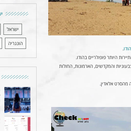
יע
ישראל
הונגריה
ודו
.
ירות היותר פופולריים בהודו.
צבעוניות והמקדשים, הארמונות, החולות
ה
ט
ה
4 
ה
ד
"