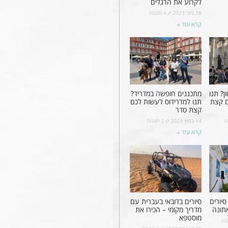
לקרוע את הרגלים
18 ביוני 2023
4 תגובות
קרא עוד »
ן? תנו
מתכננים חופשה במדריד?
ם קצת
תנו למדרידוס לעשות לכם
קצת סדר
ת
14 במאי 2023
2 תגובות
קרא עוד »
יורים
סיורים בדובאי בעברית עם
תונה
מדריך מקומי – הכירו את
מוסטפא