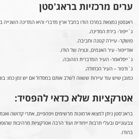
ערים מרכזיות בראג'סטן
ראגסטן נמצאת במרכז הודו בחבל ארץ מדברי והיא המדינה השנייה בג
ג`ייפור- בירת המדינה.
פושקר- עיירה קטנה וחביבה.
אודייפור- עיר האגמים, ונציה של הודו.
ג`ייסלאמר- העיר המדברית הזהובה.
ג`ודפור – העיר הכחולה.
כמובן שיש עוד עיירות ששווה לשלב אותם במסלול אם יש זמן כמו: בונדי
אטרקציות שלא כדאי להפסיד:
בראג'סטן ניתן למצוא ארמונות מרשימים ויפהפיים, אתרי קדושה ואגמים
צבעוניים ובעלי תרבות ייחודית ועוד הרבה אטרקציות מרהיבות שהופכ
בהודו.