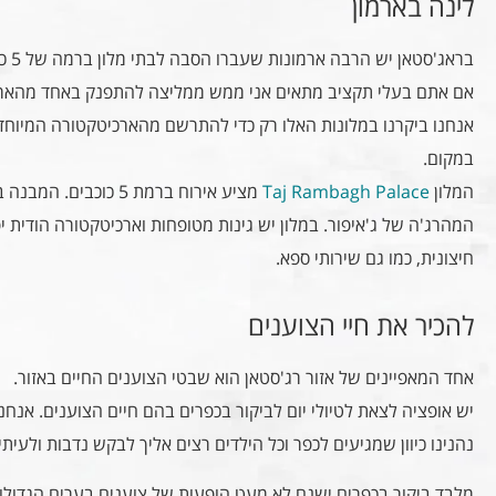
לינה בארמון
בראג'סטאן יש הרבה ארמונות שעברו הסבה לבתי מלון ברמה של 5 כוכבים.
אם אתם בעלי תקציב מתאים אני ממש ממליצה להתפנק באחד מהארמו
אנחנו ביקרנו במלונות האלו רק כדי להתרשם מהארכיטקטורה המיוחדת 
במקום.
המלון
Taj Rambagh Palace
מציע אירוח ברמת 5 כוכ
המהרג'ה של ג'איפור. במלון יש גינות מטופחות וארכיטקטורה הודית יפ
חיצונית, כמו גם שירותי ספא.
להכיר את חיי הצוענים
אחד המאפיינים של אזור רג'סטאן הוא שבטי הצוענים החיים באזור.
יש אופציה לצאת לטיולי יום לביקור בכפרים בהם חיים הצוענים. אנחנ
נהנינו כיוון שמגיעים לכפר וכל הילדים רצים אליך לבקש נדבות ולעיתים
מלבד ביקור בכפרים ישנם לא מעט הופעות של צוענים בערים הגדולו