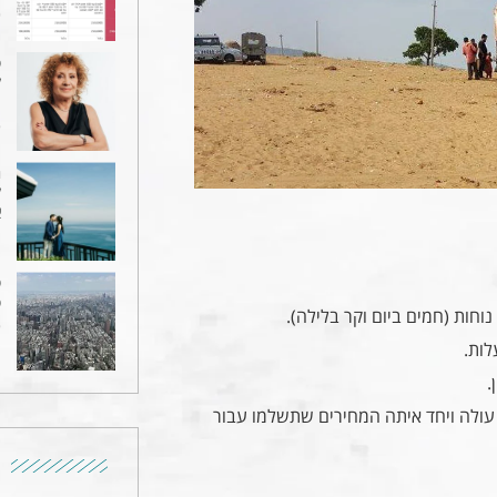
9
ט
ל
מ
6
ה
ל
א
1
ט
ט
חות (חמים ביום וקר בלילה).
6
.
עולה ויחד איתה המחירים שתשלמו עבור