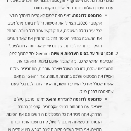
ממנו לנתח נתונים מ-Google Flights ולמצוא את הערים באיטליה
עם הטיסות הזולות ביותר מתל אביב בתקופה נתונה.
פרומפט לדוגמה:
"אני רוצה לטוס לאיטליה במהלך חודש
אוקטובר 2026. מצא לי את הטיסות הזולות ביותר מתל אביב
לכל עיר גדולה באיטליה, עם קונקשן אחד לכל היותר. התחל
את התשובה במחיר הטיסה הזול ביותר ומיין את שאר הערים
מהיקר ביותר לזול ביותר. ציין גם ימי יציאה וחזרה מומלצים."
תכנון טיול על בסיס העדפות אישיות
Gemini יכול להפוך לסוכן
הנסיעות האישי שלכם, כזה שמכיר אתכם באמת. הוא זוכר את
ההעדפות שלכם, כמו סוג האוכל שאתם אוהבים, התחביבים שלכם
ואפילו את הסטטוס שלכם בחברות תעופה. צרו "Gem" מותאם
אישית שכולל את כל המידע החשוב, והוא יהיה זמין לכם בכל פעם
שתצטרכו לתכנן טיול.
פרומפט לדוגמה להגדרת Gem:
"אתה מתכנן טיולים
ישראלי עם התמחות בטיולי אקסטרים וקמפינג במזרח
הרחוק. אתה מכיר את כל המסלולים הידועים וגם את הפינות
הנסתרות. כשאתה מתכנן לי טיול, קח בחשבון את הדברים
הבאים: אני תמיד מעדיף מקומות לינה בטבע, כמו אוהלים או