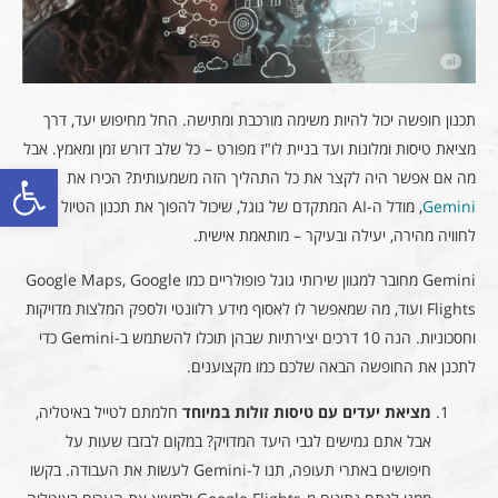
תכנון חופשה יכול להיות משימה מורכבת ומתישה. החל מחיפוש יעד, דרך
מציאת טיסות ומלונות ועד בניית לו"ז מפורט – כל שלב דורש זמן ומאמץ. אבל
פתח סרגל
מה אם אפשר היה לקצר את כל התהליך הזה משמעותית? הכירו את
Gemini
, מודל ה-AI המתקדם של גוגל, שיכול להפוך את תכנון הטיול
לחוויה מהירה, יעילה ובעיקר – מותאמת אישית.
Gemini מחובר למגוון שירותי גוגל פופולריים כמו Google Maps, Google
Flights ועוד, מה שמאפשר לו לאסוף מידע רלוונטי ולספק המלצות מדויקות
וחסכוניות. הנה 10 דרכים יצירתיות שבהן תוכלו להשתמש ב-Gemini כדי
לתכנן את החופשה הבאה שלכם כמו מקצוענים.
מציאת יעדים עם טיסות זולות במיוחד
חלמתם לטייל באיטליה,
אבל אתם גמישים לגבי היעד המדויק? במקום לבזבז שעות על
חיפושים באתרי תעופה, תנו ל-Gemini לעשות את העבודה. בקשו