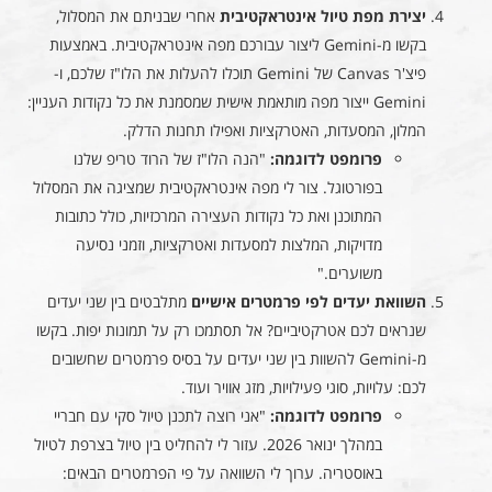
יצירת מפת טיול אינטראקטיבית
אחרי שבניתם את המסלול,
בקשו מ-Gemini ליצור עבורכם מפה אינטראקטיבית. באמצעות
פיצ'ר Canvas של Gemini תוכלו להעלות את הלו"ז שלכם, ו-
Gemini ייצור מפה מותאמת אישית שמסמנת את כל נקודות העניין:
המלון, המסעדות, האטרקציות ואפילו תחנות הדלק.
פרומפט לדוגמה:
"הנה הלו"ז של הרוד טריפ שלנו
בפורטוגל. צור לי מפה אינטראקטיבית שמציגה את המסלול
המתוכנן ואת כל נקודות העצירה המרכזיות, כולל כתובות
מדויקות, המלצות למסעדות ואטרקציות, וזמני נסיעה
משוערים."
השוואת יעדים לפי פרמטרים אישיים
מתלבטים בין שני יעדים
שנראים לכם אטרקטיביים? אל תסתמכו רק על תמונות יפות. בקשו
מ-Gemini להשוות בין שני יעדים על בסיס פרמטרים שחשובים
לכם: עלויות, סוגי פעילויות, מזג אוויר ועוד.
פרומפט לדוגמה:
"אני רוצה לתכנן טיול סקי עם חבריי
במהלך ינואר 2026. עזור לי להחליט בין טיול בצרפת לטיול
באוסטריה. ערוך לי השוואה על פי הפרמטרים הבאים: