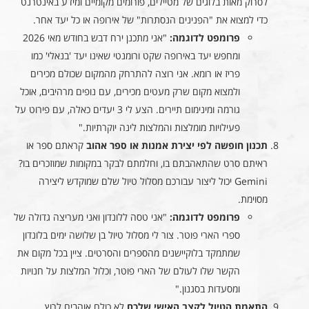
לסרוק מאות בלוגים של מטיילים, פורומים מקומיים ומידע באינטרנט
כדי למצוא את "הפנינים הנסתרות" של אירופה או כל יעד אחר.
פרומפט לדוגמה:
"אני מתכנן ירח דבש בחודש מאי 2026
ומחפש יעד באירופה שקט ורומנטי שאינו יעד 'בנאלי' כמו
פריז או רומא. אני רוצה להתרחק מהמקום שכולם מכירים
ולמצוא מקום שרק מעטים מכירים, עם נופים מרהיבים, אוכל
גורמה ומינימום תיירים. הצע לי 3 יעדים כאלה, עם פירוט על
פעילויות מומלצות והמלצות לינה יוקרתיות."
תכנון חופשה לפי יצירת אמנות או ספר אהוב
קראתם ספר או
ראיתם סרט שהתאהבתם בו, וחלמתם לבקר במקומות שמוזכרים בו?
Gemini יכול ליצור עבורכם מסלול טיול שלם שמוקדש ליצירה
מסוימת.
פרומפט לדוגמה:
"אני טסה ללונדון ואני מעריצה גדולה של
ספרי הארי פוטר. צור לי מסלול טיול בן שלושה ימים בלונדון
שמתמקד בלוקיישנים מהספרים והסרטים. ציין בכל מקום את
הקשר שלו לעולם של הארי פוטר, וכלול המלצות על חנויות
ומסעדות בסגנון."
התאמת הטיול לקצב האישי שלכם
לא כולם אוהבים לרוץ