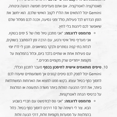
מאטרקציה לאטרקציה. אם אתם מעדיפים חופשה רגועה ונינוחה,
Gemini יכול להתאים את הלו"ז לקצב האישי שלכם. הוא יחשב את
הזמן הנדרש לכל פעילות, כולל זמני נסיעה, ויבנה לכם מסלול שלם
שיאפשר לכם ליהנות בלי לחץ.
פרומפט לדוגמה:
"אני מתכנן טיול סולו של 5 ימים בטוקיו.
אני מעדיף טיול איטי ורגוע, עם הרבה זמן להסתובב בשווקים,
לגלות בתי קפה נסתרים ולבקר במוזיאונים. תכנן לי לו"ז יומי
עם פעילות אחת או שתיים בלבד ביום, וכלול בהמלצות על
מקומות ייחודיים שרק מקומיים מכירים."
טיפים מותאמים אישית לחיסכון בכסף
מעבר לתכנון הכללי,
Gemini יכול לספק לכם טיפים קטנים אך משמעותיים שיעזרו לכם
לחסוך כסף בטיול עצמו. בקשו ממנו למצוא את הארוחות המשתלמות
ביותר, את דרכי ההגעה הזולות ביותר משדה התעופה או המלצות
על כרטיסי הנחה לאטרקציות.
פרומפט לדוגמה:
"אני טס לבודפשט עם חבריי בשבוע
הבא. צור לי רשימה של 10 דרכים לחסוך כסף בטיול. כלול
בהמלצות על מסעדות מקומיות זולות, דרכי הגעה זולות