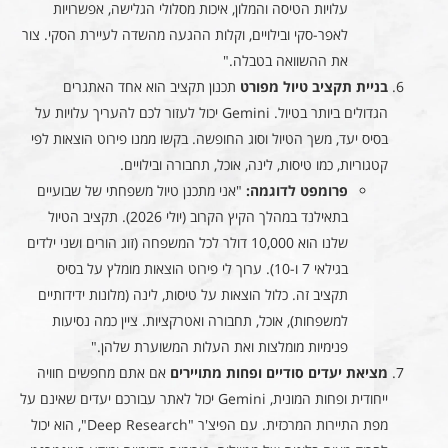
עלויות הטיסה והמלון, איכות מסלולי הגלישה, אפשרויות
לאפר-סקי ובילויים, וקלות ההגעה מהשדה לעיירת הסקי. צור
את ההשוואה בטבלה."
בניית תקציב טיול מפורט
תכנון תקציב הוא אחד האתגרים
הגדולים ביותר בטיול. Gemini יכול לעזור לכם להעריך עלויות על
בסיס יעד, משך הטיול וסוג החופשה. בקשו ממנו פירוט הוצאות לפי
קטגוריות, כמו טיסות, לינה, אוכל, תחבורה ובילויים.
פרומפט לדוגמה:
"אני מתכנן טיול משפחתי של שבועיים
בתאילנד במהלך הקיץ הקרוב (יולי 2026). תקציב הטיול
שלנו הוא 10,000 דולר לכל המשפחה (זוג הורים ושני ילדים
בגילאי 7 ו-10). ערוך לי פירוט הוצאות מומלץ על בסיס
תקציב זה. כלול הוצאות על טיסות, לינה (מלונות ידידותיים
למשפחות), אוכל, תחבורה ואטרקציות. ציין כמה נסיעות
פנימיות מומלצות ואת העלות המשוערת שלהן."
מציאת יעדים סודיים ופחות מתויירים
אם אתם מחפשים חוויה
ייחודית ופחות המונית, Gemini יכול לאתר עבורכם יעדים שאינם על
מפת התיירות המרכזית. עם הפיצ'ר "Deep Research", הוא יכול