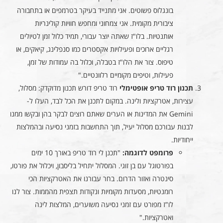
בונגלוס פשוטים. אני מתנייד בעיקר בטרמפים או בתחבורה
ציבורית מקומית. אני צמחוני ומחפש חוויות קולינריות
אותנטיות. בלו"ז שאתה יוצר עבורי, תמיד כלול זמן לטיולים
רגליים ארוכים ופעילויות אקסטרים כמו סנפלינג, קיאקים, או
טיפוס. צור את הלו"ז בטבלה, וכלול בה עמודות של זמן,
פעילות, וטיפים מקומיים רלוונטיים."
תכנון רוד טריפ אופטימלי
רוד טריפ דורש תכנון מדוקדק: מסלול,
עצירות, אטרקציות ולינה. במקום לתכנן את הכל לבד, העלו ל-
Gemini את המדינות או הערים שאתם רוצים לבקר בהן ובקשו ממנו
לבנות עבורכם מסלול יעיל, תוך התחשבות בזמני נסיעה ובהמלצות
ייחודיות.
פרומפט לדוגמה:
"תכנן לי רוד טריפ באורך 10 ימים
בפורטוגל עם בן זוגי. המסלול יתחיל בליסבון, ויכלול את פורטו,
סינטרה ואזור הדרום. בחר עבורנו את האטרקציות הכי
רומנטיות, מסעדות מקומיות ונקודות תצפית מהממות. צור לנו
לו"ז מפורט עם זמני נסיעה משוערים, המלצות לינה
ואטרקציות."