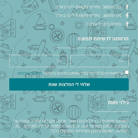
מה שחשוב: טיולים ומקומות לינה בארץ
מה שחשוב: טיולים ומקומות לינה בחו"ל
טיולים במזרח אירופה
הרשמה לרשימת תפוצה
אני מאשר/ת קבלת דיוור במייל ושימוש בפרטים בהתאם ל
מדיניות הפרטיות
שלחי לי המלצות שוות
גילוי נאות
כשאתם מזמינים דרך הלינקים באתר, אנחנו מקבלים עמלה קטנה על
ההזמנה. התוכן בפורטל Check in out מסופק על ידי הספקים. טיב
השירות, האיכות והתוכן באחריות הספקים בלבד.