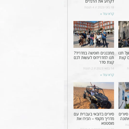
לקרוע את הרגלים
18 ביוני 2023
4 תגובות
קרא עוד »
ן? תנו
מתכננים חופשה במדריד?
ם קצת
תנו למדרידוס לעשות לכם
קצת סדר
ת
14 במאי 2023
2 תגובות
קרא עוד »
יורים
סיורים בדובאי בעברית עם
תונה
מדריך מקומי – הכירו את
מוסטפא