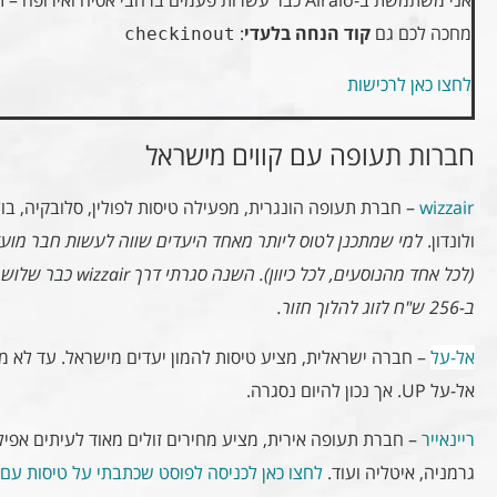
אני משתמשת ב-Airalo כבר עשרות פעמים ברחבי אסיה ואירופה – תמיד עבד חלק.
מחכה לכם גם
קוד הנחה בלעדי
:
checkinout
לחצו כאן לרכישות
חברות תעופה עם קווים מישראל
wizzair
– חברת תעופה הונגרית, מפעילה טיסות לפולין, סלובקיה, בולג
ולונדון.
(לכל אחד מהנוסעים, לכ
ב-256 ש"ח לזוג להלוך חזור.
אל-על
אל-על UP. אך נכון להיום נסגרה.
ריינאייר
– חברת תעופה אירית, מציע מחירים זולים מאוד לעיתים אפילו י
גרמניה, איטליה ועוד.
לחצו כאן לכניסה לפוסט שכתבתי על טיסות עם 