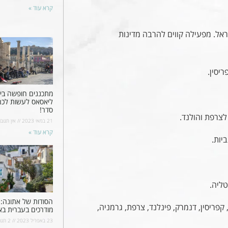
קרא עוד »
רת ה-low cost הראשונה בישראל. מפעילה קווים להרבה מדינות
ריסין.
מתכננים חופשה ביוו
ליאסאס לעשות לכ
סדר!
לצרפת והולנד.
21 במאי 2023
אין תגובו
קרא עוד »
יות.
ליה.
הסודות של אתונה: ס
פריסין, דנמרק, פינלנד, צרפת, גרמניה,
מודרכים בעברית בא
23 באפריל 2023
2 תגובות