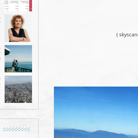
9
ט
ל
מ
6
ה
ל
א
1
ט
ט
6