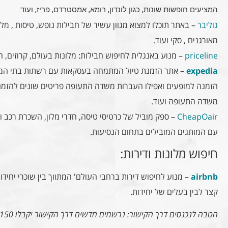
המציעים חופשות שונות, כגון לונדון, רומא, אמסטרדם, פריז, ועוד.
גוליבר
– באתר תוכלו למצוא מגוון עשיר של חבילות נופש, טיסות , מלו
מאורגנים , סקי ועוד.
priceline
– מנוע באנגלית לחיפוש חבילות: מלונות בעולם, קרוזים, 
expedia
– אתר הזמנת טיול המתמחה בעסקאות עם רשתות בתי המלון 
הזמנה למופעים ואפילו העברות משדה התעופה פריטים שונים להזמנ
משדה התעופה ועוד.
CheapOair
– ספק מוביל של כרטיסי טיסה, חדרי מלון, השכרת רכב ו
עם המותגים המובילים בתחום הנסיעות.
חיפוש מלונות ודירות:
airbnb
– מנוע לחיפוש דירות ברחבי העולם' המתווך בין שוכרי יחידו
קצר לבין בעלים של יחידות.
הטבה לנכנסים דרך הקישור: נרשמים חדשים דרך הקישור יקבלו 150 ש"ח קרדיט לחשבון airbnb שלהם.