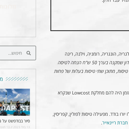
מלונות
ריה, הונגריה, רומניה, וילנה, ריגה
למי שמתכנן לטוס ליותר מאחד היעדים שווה לעשות חבר מועדון שמקנה בערך 50 ש"ח הנחה לטיסה
ל כיוון). השנה סגרתי דרך wizzair כבר שלוש טיסות, מתוכן שתי טיסות בעלות של פחות
מו
– חברה ישראלית, מציע טיסות להמון יעדים מישראל. עד לא מזמן היה להם מחלקת Lowcost שנקרא
ורו בודד. מפעילה טיסות לפולין, קפריסין,
סיור בבודפשט על ג
חברת ריינאייר
.
13 ביולי 2023
13 תגובות