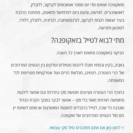
מזאקופנה יוצאים מדי יום מספר אוטובוסים לקרקוב, ללובלין,
לאושווינצ'ים, לוורשה, ופעם ביום לפז'מישל ולסאנוק. מתחנת הרכבת
בעיר יוצאות רכבות לקרקוב, לצ'נסטוחובה, לגדיניה, ללובלין, ללודז',
לפוזנאן ולוורשה.
מתי לבוא לטייל בזאקופנה?
הביקור בזאקופנה מתאים לאורך כל השנה.
באביב, בקיץ ובסתיו תוכלו ליהנות מטיולים וטרקים בין הנופים המרהיבים
של הרי הטטרה, רפטינג, מגלשת הרים ועוד אטרקציות מטריפות לכל
המשפחה.
בחורף הרי הטטרה מציעים חופשת סקי נהדרת! וגם אפשר ליהנות
מחופשה חורפית מאוד בלי סקי – אפשר לבקר במבוך הקרח הגדול
שנבנה כל שנה, לטייל ברכבלים לפסגות המושלגות או סתם לשתות יין
חם מול הנופים המרהיבים של זאקפונה.
> לחצו כאן אם אתם מתכננים טיול סקי עצמאי.