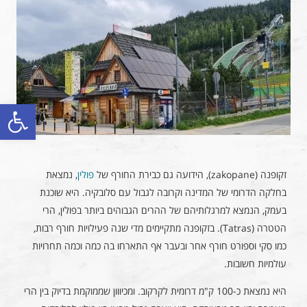
פתח סרגל
זקופנה (zakopane), הידועה גם כבירת החורף של
פולין
, נמצאת
בחלקה הדרומי של המדינה וקרובה לגבול עם סלובקיה. היא שוכנת
בעמק, הנמצא למרגלותיהם של ההרים הגבוהים ביותר בפולין, הרי
הטטרה (Tatras). בזקופנה מתקיימים מדי שנה פעילויות חורף רבות,
כמו סקי וספורט חורף אחר ובעבר אף התארחו בה כמה וכמה תחרויות
עולמיות חשובות.
היא נמצאת כ-100 ק"מ דרומית לקרקוב. ומכיווון שממוקמת בדיוק בין הרי