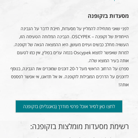
מסעדות בזקופנה
לפני שאני מתחילה להמליץ על מסעדות, חייבת לדבר על הגבינה
הייחודית של זקופנה – OSCYPEK. הגבינה המלוחה הטעימה הזו,
העשויה מחלב כבשים ועיזים מעושן, היא ההמצאה הגאה של זקופנה.
למרות שאפשר למצוא Oscypek בכמה ערים בפולין, אין כמו לטעום
אותה בעיר המוצא שלה.
ספרנו על הרחוב הראשי מעל ל-20 דוכנים שמוכרים את הגבינה, בנוסף
לדוכנים על הדרכים המובילות לזקופנה. אז אל תדאגו, אי אפשר לפספס
אותה!
לחצו כאן לסיור אוכל פרטי מודרך (באנגלית) בזקופנה
רשימת מסעדות מומלצות בזקופנה: