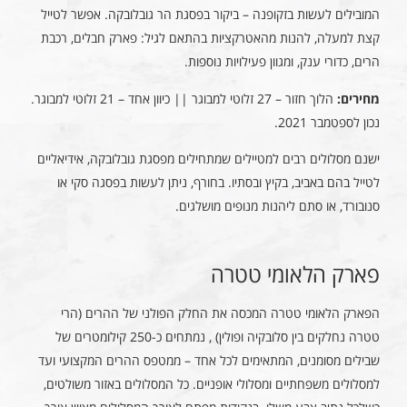
המובילים לעשות בזקופנה – ביקור בפסגת הר גובלובקה. אפשר לטייל
קצת למעלה, להנות מהאטרקציות בהתאם לגיל: פארק חבלים, רכבת
הרים, כדורי ענק, ומגוון פעילויות נוספות.
מחירים:
הלוך חזור – 27 זלוטי למבוגר || כיוון אחד – 21 זלוטי למבוגר.
נכון לספטמבר 2021.
ישנם מסלולים רבים למטיילים שמתחילים מפסגת גובלובקה, אידיאליים
לטייל בהם באביב, בקיץ ובסתיו. בחורף, ניתן לעשות בפסגה סקי או
סנובורד, או סתם ליהנות מנופים מושלגים.
פארק הלאומי טטרה
הפארק הלאומי טטרה המכסה את החלק הפולני של ההרים (הרי
טטרה נחלקים בין סלובקיה ופולין) , נמתחים כ-250 קילומטרים של
שבילים מסומנים, המתאימים לכל אחד – ממטפס ההרים המקצועי ועד
למסלולים משפחתיים ומסלולי אופניים. כל המסלולים באזור משולטים,