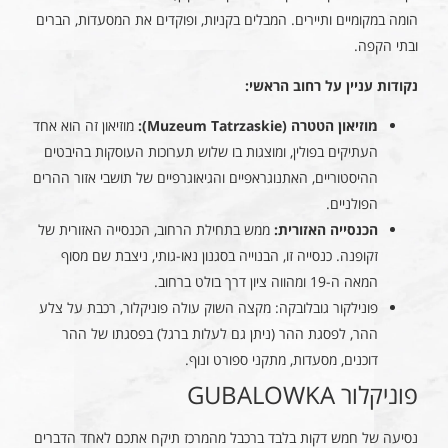
הומה במקומיים ותיירים. המבלים בקניות, ופוקדים את המסעדות, הברים
ובתי הקפה.
נקודות עניין על רחוב הראשי:
מוזיאון הטטרה (Muzeum Tatrzaskie):
מוזיאון זה הוא אחד
העתיקים בפולין, ומוצגות בו שלוש תערוכות העוסקות בהיבטים
ההיסטוריים, האתנוגראפיים והגיאוגרפיים של תושבי אזור ההרים
הפולניים.
הכנסייה האזורית:
ממש בתחילת הרחוב, הכנסייה האזורית של
זקופנה. כנסייה זו, הבנוייה בסגנון נאו-גותי, ניצבת שם מסוף
המאה ה-19 ומהווה ציון דרך בולט ברחוב.
פונילקור גובלובקה: מקצה השוק עולה פוניקלור, רכבת על צלע
ההר, לפסגת ההר (ניתן גם לעלות ברגל) בפסגתו של ההר
דוכנים, מסעדות, מתקני ספורט ונוף.
פוניקלור GUBALOWKA
נסיעה של חמש דקות בלבד ברכבל מהמרכז תיקח אתכם לאחד הדברים