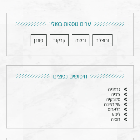
ערים נוספות בפולין
ורוצלב
ורשה
קרקוב
פוזנן
חיפושים נפוצים
גרמניה
צ'כיה
סלובקיה
אוקראינה
בלארוס
ליטא
רוסיה