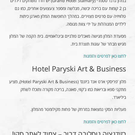
במלון גרנד סטמרי (Grand Hotel Stamary) יש חדר משחקים לילדים
בן 2 קומות עם בריכה יבשה, מגלשה ומספר צעצועים אחרים, כמו גם
טלוויזיה עם סרטים מצוירים. במהלך החופשות המלון מארגן כיתות
לילדים המנוהלות על ידי צוות מנוסה.
מסעדת המלון מגישה מאכלים פולניים ובינלאומיים. בית הקפה של המלון
מגיש מבחר של עוגות תוצרת בית.
לחצו כאן לפרטים והזמנות
Hotel Paryski Art & Business
מלון 'פריסקי ארט אנד ביזנס' (Hotel Paryski Art & Business), מציע
מתקני ספא ובריאות כמו ג'קוזי, סאונה, בריכה מקורה ותוכלו לשחק
ביליארד.
מעליות הסקי נמצאות במרחק של פחות מקילומטר מהמלון.
לחצו כאן לפרטים והזמנות
רזידנציה נוסלובה דבור – צמוד לאתר סקי!