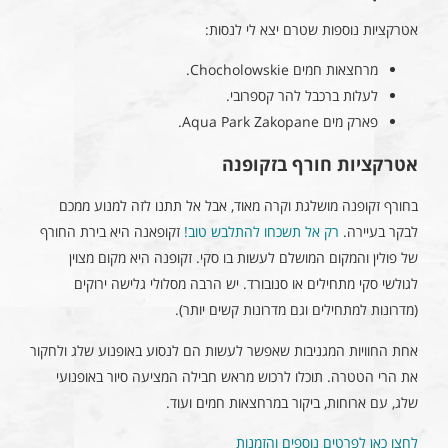
אטרקציות נוספות שטרם יצא לי לנסות:
מרחצאות חמים Chocholowskie.
לעלות ברכבל להר קספרובי.
פארק מים Aqua Park Zakopane.
אטרקציות חורף בזקופנה
בחורף זקופנה מושלגת וקרה מאוד, אבל אל תתנו לזה למנוע ממכם
לבקר בעיירה.
רק אל תשכחו להתלבש טוב!
זקופאנה היא בירת החורף
של פולין והמקום המושלם לעשות בו סקי. זקופנה היא מקום מצוין
לגולשי סקי מתחילים או סנובורד. יש הרבה מסלולי גלישה ירוקים
(מדרונות למתחילים וגם מדרונות קשים יותר).
אחת החוויות המגניבות שאפשר לעשות הם לנסוע באופנוע שלג ולחקור
את הרי הטטרה. תוכלו לרכוש מראש חבילה המציעה סיור באופנועי
שלג, עם ארוחות, ביקור במרחצאות חמים ועוד.
לחצו כאן לפרטים נוספים והזמנות