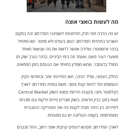
מה לעשות בואצי אוצה
יש פה הרבה יותר מרק הזדמנויות לשופינג! המדרחוב זכה במקום
השביעי בתחרות המדרחוב הטוב בעולם ולא סתם! הוא מתחיל
בכיכר וורוסמטרי, שלידה אפשר לראות את מה שנשאר מאחד
משערי העיר פשט, שעמד פה בימי הביניים. בכיכר נערך שוק חג
המולד בדצמבר, שהוא מומלץ במיוחד אם הגעתם בזמן המתאים.
החלק הצפוני, שליד הכיכר, הוא התיירותי יותר, ובחודשי הקיץ
העמוסים יכול להיות קצת צפוף. משם נמתח המדרחוב לאורך
כקילומטר וחצי, ובקצהו הדרומי נמצא השוק Central Market
Hall בתוך בניין מרשים. בשוק מוכרים פירות וירקות וגם מזכרות
לתיירים. בין היתר תוכלו לקנות פה את הפפריקה ההונגרית
המפורסמת. בקומה העליונה יש גם מסעדות.
לאורך המדרחוב תפגשו לעתים קרובות אמני רחוב, החל מנגנים