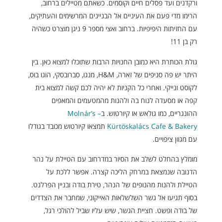
ורקדנים ועד פסלים חיים וקוסמים. כשאתם מטיילים ברחוב,
הרימו מדי פעם את העיניים אל הבניינים המרשימים והעתיקים,
עם החזיתות היפיפיות. ברחוב ואצי מספר 9 ניגן מוצרט כשהיה
רק בן 11!
גולת הכותרת היא כמובן החנויות הרבות שתוכלו למצוא כאן. בין
היתר יש פה סניפים של זארה, H&M, מנגו, סברובסקי, הוגו בוס,
לקוסט ונייקי. ואחרי כל הקניות לא יהיה לכם קשה למצוא בית
קפה או מסעדה לנוח בה ולהנות מהמטעמים והמאפים
ההונגריים, כמו גולאש או קיורטוש. ב
– Molnár’s
Kürtöskalács Cafe & Bakery
תמצאו קיורטוש מכובד בגודלו
עם מגוון ציפויים.
מומלץ בהחלט לשלב את הסיור במדרחוב עם הטיילת על נהר
הדנובה שנמצאת במרחק הליכה קצרה. אפשר ללכת על
הטיילת ולהנות מהנופים של הנהר, טירת בודה ובניין הפרלנט.
בסוף תגיעו אל גשר השלשלאות האייקוני, שמחבר את הצדדים
של בודה ופשט. חציית הגשר, שיש עליו שביל להולכי רגל,