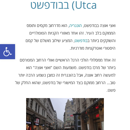
Utca) בבודפשט
ואצי אוצה בבודפשט,
הונגריה
, הוא מדרחוב מקסים ותוסס
הממוקם בלב העיר. זהו אחד מאזורי הקניות הפופולריים
והשוקקים ביותר ב
בודפשט
, המציע שילוב מושלם של קסם
פתח סרגל
היסטורי ואטרקציות מודרניות.
זה אחד ממסלולי הולכי הרגל הראשיים ואולי הרחוב המפורסם
ביותר של מרכז בודפשט. משמעות השם "ואצי אוצה" הוא
למעשה רחוב אוצה, אבל בהונגרית זה כמובן נשמע הרבה יותר
טוב… הרחוב ממוקם בצד המישורי של בודפשט, שהוא החלק של
פשט.