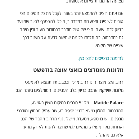
מציעה הזדמנויות צילום אינסופיות.
אם אתם רוצים להתמצא יותר באזור ולקבל את כל הטיפים הכי
טובים לשופינג ומסעדות במדרחוב, תוכלו להצטרף לסיור שמיועד
בדיוק לכם: שעה וחצי של טיול מודרך ברחובות העיר ובין היתר
גם במדרחוב, בה תלמדו כל מה שחשוב לדעת על האזור דרך
עיניים של מקומי.
להזמנת כרטיסים לחצו כאן.
מלונות מומלצים בואצי אוצה בודפשט
רחוב ואצי אוצה הינו רחוב מרכזי ובסביבותיו תמצאו לא מעט
מלונות שימקמו אתכם בדיוק בלב העניינים. המומלצים ביותר הם:
Matide Palace
– מלון 5 כוכבים במיקום מצוין באמצע
המדרחוב. המלון נמצא בבניין יפיפה בעיצוב עתיק מבחוץ ומודרני
מבפנים. יש בו ספא, מסעדת מישלן, נוף מרהיב מהבר של הגג
וארוחת בוקר מעולה. מתאים למי שרוצה להנות לא רק מהעיר
אלא גם מהמלון.