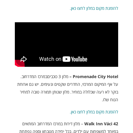
להזמנת מקום במלון לחצו כאן.
Promenade City Hotel
–
מלון 3 כוכביםבמרכז המדרחוב.
על אף המיקום המרכזי, החדרים שקטים ונעימים. יש גם ארוחת
בוקר לא רעה שכלולה במחיר. מלון שנותן תמורה טובה למחיר
הנוח שלו.
להזמנת מקום במלון לחצו כאן.
Walk Inn Váci 42
– מלון דירות במרכז המדרחוב המתאים
במיוחד למשפחות עם ילדים. בכל יחידה מטבחון וספה נפתחת