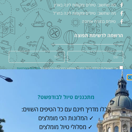
מה שחשוב: טיולים ומקומות לינה בארץ
מה שחשוב: טיולים ומקומות לינה בחו"ל
טיולים במזרח אירופה
הרשמה לרשימת תפוצה
אני מאשר/ת קבלת דיוור במייל ושימוש בפרטים בהתאם ל
מדיניות הפרטיות
שלחי לי המלצות שוות
גילוי נאות
מתכננים טיול לבודפשט?
קבלו מדריך חינם עם כל הטיפים השווים:
כשאתם מזמינים דרך הלינקים באתר, אנחנו מקבלים עמלה קטנה על
✓ המלונות הכי מומלצים
ההזמנה. התוכן בפורטל Check in out מסופק על ידי הספקים. טיב
השירות, האיכות והתוכן באחריות הספקים בלבד.
✓ מסלולי טיול מומלצים