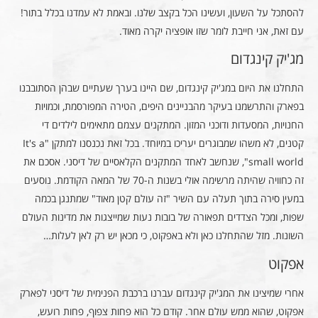
להסתכל על השעון, ועשינו הכל בקצב שלנו. ובאמת לא עמדנו בכלל בתור!
עם זאת, אני חייבת לומר שזו אופציה יקרה מאוד.
מג'יק קינגדום
התחלנו את היום במג'יק קינגדום, שם היינו בערך שעתיים שבהן הסתובבנו
בפארק והתרשמנו בעיקר מהבניינים היפים, הטירה המפורסמת, וכמויות
החנויות, המסעדות ודוכני המזון. המתקנים עצמם מתאימים לילדים די
קטנים, לא משהו שמבוגרים יעריכו במיוחד. בכל זאת נכנסנו למתקן "It's a
small world", שנחשב לאחד המתקנים הקלאסיים של דיסני. אסכם את
זה כחוויה שהיתה מרשימה אולי בשנות ה-70 של המאה הקודמת. נוסעים
במעין סירה בתוך תעלה עם השיר "זה עולם קטן מאוד" שמתנגן בכמה
שפות, ומכל הצדדים תפאורה של בובות נעות שמייצגות את מדינות העולם
השונות. מזל שהתחלנו כאן ולא באפקוט, כי מכאן יש רק לאן לעלות…
אפקוט
אחרי שמיצינו את המג'יק קינגדום עברנו ברכבת הפנימית של דיסני לפארק
אפקוט, שהוא ממש עולם אחר. קודם כל הוא פחות צפוף, פחות רועש,