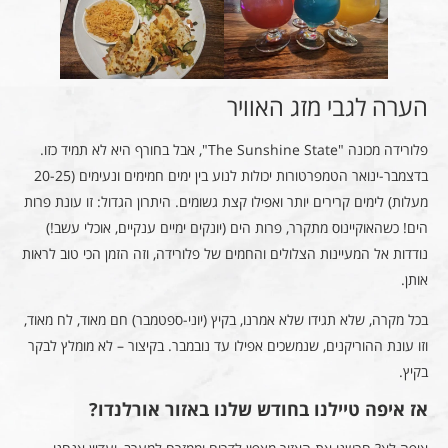
הערה לגבי מזג האוויר
פלורידה מכונה "The Sunshine State", אבל בחורף היא לא תמיד כזו.
בדצמבר-ינואר הטמפרטורות יכולות לנוע בין ימים חמימים ונעימים (20-25
מעלות) לימים קרירים יותר ואפילו קצת גשומים. היתרון הגדול: זו עונת פרות
הים! כשהאוקיינוס מתקרר, פרות הים (יונקים ימיים ענקיים, אוכלי עשב!)
נודדות אל המעיינות הצלולים והחמים של פלורידה, וזה הזמן הכי טוב לראות
אותן.
בכל מקרה, שלא תגידו שלא אמרנו, בקיץ (יוני-ספטמבר) חם מאוד, לח מאוד,
וזו עונת ההוריקנים, שנמשכים אפילו עד נובמבר. בקיצור – לא מומלץ לבקר
בקיץ.
אז איפה טיילנו בחודש שלנו באזור אורלנדו?