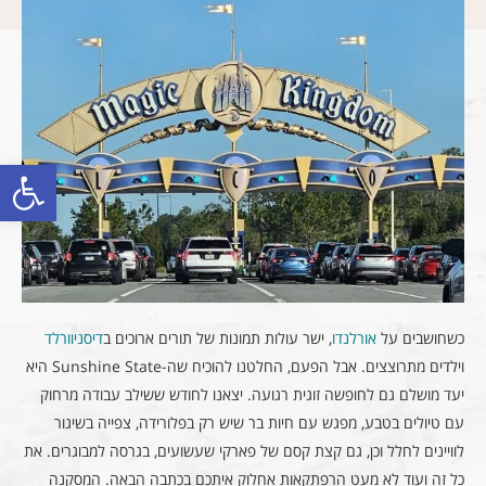
פתח סרגל
כשחושבים על
אורלנדו
, ישר עולות תמונות של תורים ארוכים ב
דיסניוורלד
וילדים מתרוצצים. אבל הפעם, החלטנו להוכיח שה-Sunshine State היא
יעד מושלם גם לחופשה זוגית רגועה. יצאנו לחודש ששילב עבודה מרחוק
עם טיולים בטבע, מפגש עם חיות בר שיש רק בפלורידה, צפייה בשיגור
לוויינים לחלל וכן, גם קצת קסם של פארקי שעשועים, בגרסה למבוגרים. את
כל זה ועוד לא מעט הרפתקאות אחלוק איתכם בכתבה הבאה. המסקנה