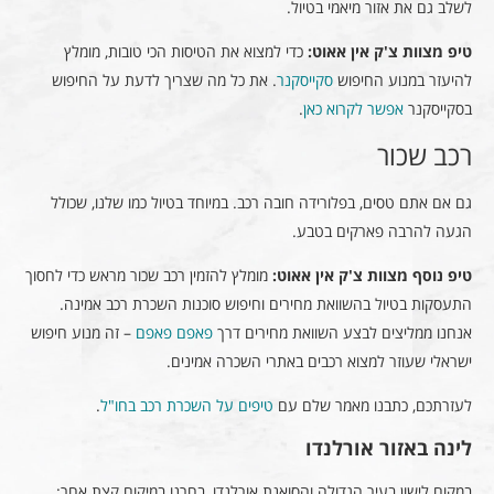
לשלב גם את אזור מיאמי בטיול.
טיפ מצוות צ'ק אין אאוט:
כדי למצוא את הטיסות הכי טובות, מומלץ
להיעזר במנוע החיפוש
סקייסקנר
. את כל מה שצריך לדעת על החיפוש
בסקייסקנר
אפשר לקרוא כאן
.
רכב שכור
גם אם אתם טסים, בפלורידה חובה רכב. במיוחד בטיול כמו שלנו, שכולל
הגעה להרבה פארקים בטבע.
טיפ נוסף מצוות צ'ק אין אאוט:
מומלץ להזמין רכב שכור מראש כדי לחסוך
התעסקות בטיול בהשוואת מחירים וחיפוש סוכנות השכרת רכב אמינה.
אנחנו ממליצים לבצע השוואת מחירים דרך
פאפם פאפם
– זה מנוע חיפוש
ישראלי שעוזר למצוא רכבים באתרי השכרה אמינים.
לעזרתכם, כתבנו מאמר שלם עם
טיפים על השכרת רכב בחו"ל
.
לינה באזור אורלנדו
במקום לישון בעיר הגדולה והסואנת אורלנדו, בחרנו במיקום קצת אחר: