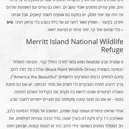
הים, שהן יצורים מתוקים אוכלי עשב-ים. ראינו גם גורים עם האמהות שלהם
וזה היה עוד יותר מתוק. יש במקום גם אופציה לשכור קיאקים, אבל אנחנו
ויתרנו. בקיצור – מומלץ מאוד לחצי יום של בילוי בטבע בלי טראק רציני.
טיפ
–
ככל שהיום יותר קר, יותר פרות ים מגיעות לאזור.
Merritt Island National Wildlife
Refuge
זו שמורת טבע שנמצאת ממש צמוד למרכז החלל קנדי. הכניסה למסלול
הנסיעה בשמורה (Black Point Wildlife Drive) עולה כ-10 דולר לרכב
(חינם למחזיקי כרטיס הפארקים הלאומיים "America the Beautiful").
צריך להגיע למרכז המבקרים כדי לשלם את מחיר הכניסה. יש שם גם תחנת
האכלה לציפורים שזכינו לראות בה מקרוב את הקרדינל האדום היפיפה.
בונוס – יש שם גם חנות קטנה ומקסימה עם מוצרים ייחודיים לחובבי טבע.
אחרי שראינו ציפורים ועשינו קצת שופינג, המשכנו אל מסלול הנסיעה ברכב,
שאורכו כ-11 ק"מ ולקח לנו בערך שעה, כולל הרבה עצירות לצילומים. את
רוב המסלול נוסעים כשמשני צידי הרכב נהר או לגונות קטנות, שבתוכן ראינו