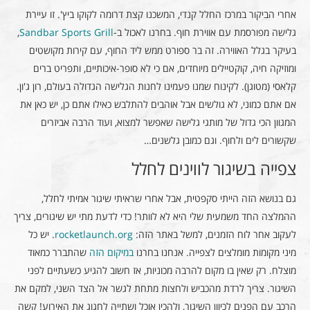
אחרי הביקור במרכז החלל קנדי, המשכנו קצת דרומה לקוקו ביץ'. זו עיירת
גלישה מפורסמת עם אווירת חוף. בחרנו לאכול ב-
Sandbar Sports Grill
,
בעיקר בגלל האווירה. זה בר ספורט ממש ליד החוף, עם קירות מקושטים
ומוזיקה חיה, קוקטיילים מיוחדים, אם כי לא סופר-איכותיים, ותפריט ברים
קלאסי (מטוגן). לקינוח שמנו פעמינו לחנות הגלישה הגדולה בעולם, רון ג'ון.
אם אתם כמוני, לא גולשים אבל אוהבים להתלבש כאילו אתם כן, יש כאן את
המגוון הכי גדול של מותגי גלישה שאפשר למצוא, ועוד הרבה אביזרים
שקשורים לים ולחוף. וגם כמובן גלשנים…
צפייה בשיגור לווינים לחלל
גם בנושא הזה הייתי סקפטית, אבל אחרי שראיתי שיגור אמיתי לחלל,
ההמלצה החד משמעית שלי היא לא לוותר! כדי לדעת מתי יש שיגורים, צריך
לעקוב אחר לוח הזמנים, למשל באתר הזה:
rocketlaunch.org
. יש כל
מיני מקומות מומלצים לצפייה. אנחנו בחרנו
במיקום הזה
שהתברר כמאוד
מוצלח. רק שאין בו מקום להרבה מכוניות, אז חשוב להגיע כשעתיים לפני
השיגור. צריך לרדת מהכביש ולחצות מתחת לגשר אל הצד השני, למקם את
הרכב עם הפנים לכיוון השיגור, ולהכין אוכל ושתייה לחגוג את האירוע! קשה