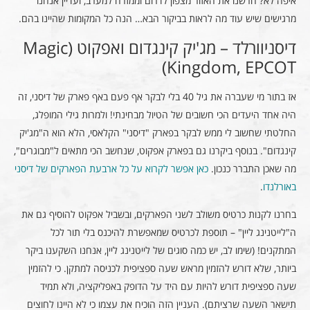
איפה לא? חרשנו את האזור מצפון לדרום וממזרח למערב, ועדיין אנחנו
מרגישים שיש עוד מה לראות בביקור הבא… הנה כל המקומות שהיינו בהם.
דיסניוורלד – מג'יק קינגדום ואפקוט (Magic
Kingdom, EPCOT)
אז בתור מי שעברה את גיל 40 בלי לבקר אף פעם באף פארק של דיסני, זה
היה אחד היעדים הכי חשובים של הטיול מבחינתי! ולמרות גילי המופלג,
החלטתי שחשוב לי ממש לבקר בפארק "דיסני" הקלאסי, הלא הוא ה"מג'יק
קינגדום". בנוסף ביקרנו גם בפארק אפקוט, שנחשב הכי מתאים ל"מבוגרים",
מה שאכן התברר כנכון.
כאן אפשר לקרוא על כל ארבעת הפארקים של דיסני
באורלנדו
.
בחרנו לקנות כרטיס משולב לשני הפארקים, ובשביל אפקוט להוסיף גם את
ה"לייטנינג ליין" – תוספת לכרטיס שמאפשרת להיכנס בלי תור לכל
המתקנים! (שימו לב, יש כמה סוגים של לייטנינג ליין, אנחנו השקענו ביקר
ביותר, שלא דורש להזמין מראש שעה ספציפית לכניסה למתקן. כי להזמין
שעה ספציפית דורש להיות עם היד על הדופק באפליקציה, ולא תמיד
תישאר השעה שרציתם). העניין הזה הוכיח את עצמו כי לא היינו לחוצים