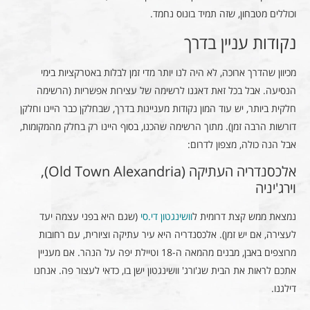
וכוללים מטבחון, שזה תמיד בונוס נחמד.
נקודות עניין בדרך
מכיוון שהדרך ארוכה, לא היה לנו יותר מדי זמן לבלות באטרקציות בימי
הנסיעה. אבל בכל זאת דאגנו לרשימה של עצירות אפשריות (הרשימה
חלקית ביותר, יש עוד המון נקודות מעניינות בדרך, שבחלקן כבר היינו וחלקן
דורשות הרבה זמן). מתוך הרשימה שהכנו, בסוף היינו רק בחלק מהמקומות,
אבל הנה כולה, מצפון לדרום:
אלכסנדריה העתיקה (Old Town Alexandria),
וירג'יניה
נמצאת ממש קצת דרומית ל
וושינגטון די.סי
(שגם היא בפני עצמה יעד
לעצירה, אם יש זמן). אלכסנדריה היא עיר עתיקה וציורית, עם רחובות
מרוצפים באבן, מבנים מהמאה ה-18 וטיילת יפה על הנהר. אם מעניין
אתכם לראות את הבית שג'ורג' וושינגטון ישן בו, כדאי לעצור פה. אנחנו
דילגנו.