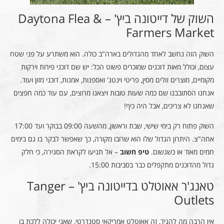
השוק של דייטונה ביץ' – Daytona Flea &
Farmers Market
השוק הזה נחשב לאחד מהגדולים בארה"ב כולה. הוא משתרע על פני שטח
עצום, וכולל מאות דוכנים שמוכרים פשוט הכל: יש שם דוכני פירות וירקות
מקומיים, מוצרים זולים מסין, פריטי וינטג' ואספנות, אמנות, דוכני מזון ועוד.
אנחנו הסתובבנו שם כמה שעות טובות ויצאנו מרוצים, עם עוד כמה חפצים
שאנחנו לא צריכים, אבל היה כיף!
השוק פתוח רק בימי שישי, שבת וראשון, מהשעה 09:00 בבוקר ועד 17:00
אחה"צ. היתרון הגדול שלו הוא שרובו מקורה, כך שאפשר לבקר בו גם בימים
חמים מאוד או כשגשום.
טיפ חשוב
– אל תגיעו לקראת הסגירה, כי חלק
גדול מהדוכנים מתקפלים כבר בסביבות 15:00.
טאנג'ר אאוטלט בדייטונה ביץ' – Tanger
Outlets
אין הרבה מה להגיד, זה אאוטלט אמריקאי סטנדרטי, שאני יכולה ללכת בו