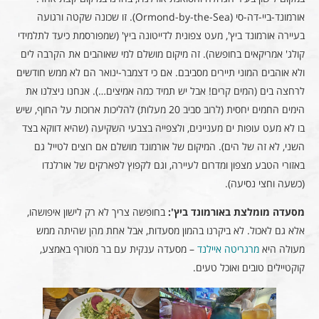
אורמונד-ביי-דה-סי (Ormond-by-the-Sea). זו שכונה שקטה ורגועה
בעיירה אורמונד ביץ', מעט צפונית לדייטונה ביץ' (שמפורסמת כיעד לתלמידי
קולג' אמריקאים בחופשה). זה מיקום מושלם למי שאוהבים את הקרבה לים
ולא אוהבים המוני תיירים מסביבם. אם כי דצמבר-ינואר הם לא ממש חודשים
לרחצה בים (המים קרים! אבל יש תמיד כמה אמיצים…). אנחנו ניצלנו את
הימים החמים יחסית (לרוב סביב 20 מעלות) להליכות ארוכות על החוף, שיש
בו לא מעט עופות ים מעניינים, ולצפייה בצבעי השקיעה (שהיא דווקא בצד
השני, לא זה של הים). המיקום של אורמונד מושלם אם רוצים לטייל גם
באזורי הטבע מצפון ומדרום לעיירה, וגם לקפוץ לפארקים של אורלנדו
(כשעה וחצי נסיעה).
מסעדה מומלצת באורמונד ביץ':
בחופשה צריך לא רק לישון איפושהו,
אלא גם לאכול. לא ביקרנו בהמון מסעדות, אבל אחת מהן שהיתה ממש
מעולה היא
מרגריטה איילנד
– מסעדה ענקית עם בר מטורף באמצע,
קוקטיילים טובים ואוכל טעים.