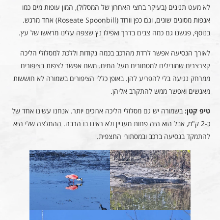
לא מעט תנינים (בעיקר בחצי האחרון של המסלול), המון עופות מים כמו
אנפות מסוגים שונים, וגם כפן וורוד (Roseate Spoonbill) אחד מרגש.
בנוסף, פגשנו גם כמה צבים בדרך ואפילו נץ שצפה עלינו מראשו של עץ.
לאורך הנסיעה אפשר לרדת מהרכב בכמה נקודות וללכת למסלולי הליכה
קצרצרים שמובילים למסתורים מעל המים. משם אפשר לצפות בציפורים
ממרחק נגיעה בלי להפריע להן. באופן כללי הציפורים בשמורה לא חוששות
מאנשים ואפשר ממש להתקרב אליהן.
טיפ קטן:
בשמורה יש גם מסלולי הליכה ארוכים יותר. אנחנו עשינו אחד של
כ-2 ק"מ, אבל הוא היה פחות מעניין ולא ראינו בו הרבה. ההמלצה שלי היא
להתמקד בנסיעה ברכב ובמסתורי התצפית.