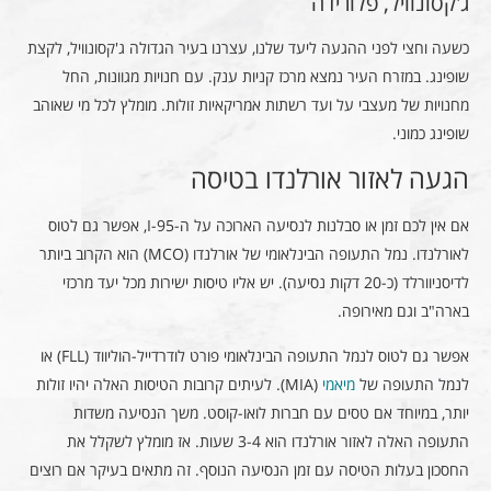
ג'קסונוויל, פלורידה
כשעה וחצי לפני ההגעה ליעד שלנו, עצרנו בעיר הגדולה ג'קסונוויל, לקצת
שופינג. במזרח העיר נמצא מרכז קניות ענק. עם חנויות מגוונות, החל
מחנויות של מעצבי על ועד רשתות אמריקאיות זולות. מומלץ לכל מי שאוהב
שופינג כמוני.
הגעה לאזור אורלנדו בטיסה
אם אין לכם זמן או סבלנות לנסיעה הארוכה על ה-I-95, אפשר גם לטוס
לאורלנדו. נמל התעופה הבינלאומי של אורלנדו (MCO) הוא הקרוב ביותר
לדיסניוורלד (כ-20 דקות נסיעה). יש אליו טיסות ישירות מכל יעד מרכזי
בארה"ב וגם מאירופה.
אפשר גם לטוס לנמל התעופה הבינלאומי פורט לודרדייל-הוליווד (FLL) או
לנמל התעופה של
מיאמי
(MIA). לעיתים קרובות הטיסות האלה יהיו זולות
יותר, במיוחד אם טסים עם חברות לואו-קוסט. משך הנסיעה משדות
התעופה האלה לאזור אורלנדו הוא 3-4 שעות. אז מומלץ לשקלל את
החסכון בעלות הטיסה עם זמן הנסיעה הנוסף. זה מתאים בעיקר אם רוצים