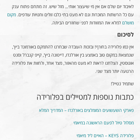
לאיבוד יום שלם אם אין מי שיעצור אותי… מזל שיש. זה מתחם פתוח ענק
עם כל הרשתות המוכרות וגם לא מעט בתי כלבו זולים וחנויות עודפים.
מקום
מושלם
למלא את המזוודות לפני שחוזרים הביתה.
לסיכום
אין כמו פלורידה בחורף! ובזכות העובדה שבחרנו להתמקם באורמונד ביץ',
שנמצאת במקום טוב באמצע בין אורלנדו, דייטונה ביץ', קייפ קנברל וסנט
אוגוסטין, הצלחנו לראות לא מעט מהאזור, מצד אחד, ולחוות את פלורידה
הרגועה יותר מצד שני.
שתמיד נטייל!
כתבות נוספות למטיילים בפלורידה
פארקי השעשועים המומלצים באורלנדו – המדריך המלא
מסלול טיול לפעם הראשונה במיאמי
פלורידה KEYS – האיים ליד מיאמי