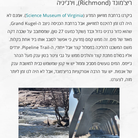
ריצ'מונד (Richmond), וירג'יניה
ביקרנו ברחבת מוזיאון המדע (
Science Museum of Virginia
). אמנם לא
היה לנו זמן להיכנס למוזיאון, אבל ברחבת הכניסה ניצב ה-Grand Kugel,
שהוא כדור גרניט גדול וכבד (שוקל כמעט 27 טון), שמסתובב על שכבה דקה
מאוד של מים. זה ממש קסם (מדעי), כי אפשר לסובב אותו ביד אחת בקלות.
משם המשכנו להליכה במסלול קצר אבל ייחודי, ה-Pipeline Trail. יורדים
אליו בסולם מתכת קצר והולכים ממש על גבי צינור בטון ענק מעל הנהר
ג'יימס. המים גועשים מסביב וממול יש אי קטן שמשמש כבית למושבת ענק
של אנפות. יש עוד הרבה אטרקציות בריצ'מונד, אבל לא היה לנו זמן ליותר
מזה, לצערנו.