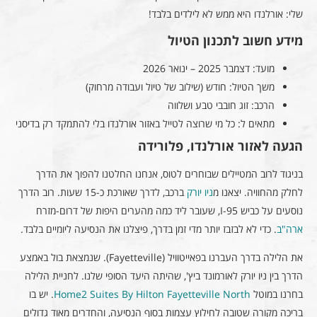
שלי: אורלנדו היא ממש לא לילדים בלבד!
מידע חשוב לתכנון הטיול
מועד: דצמבר 2025 – ינואר 2026
משך הטיול: חודש (שילוב של טיול ועבודה מרחוק)
הרכב: זוג חובבי טבע ושלווה
מתאים ל: כל מי שרוצה לטייל באזור אורלנדו בלי להתמקד רק בדיסני
הגעה לאזור אורלנדו, פלורידה
בניגוד לרוב המטיילים שבוחרים לטוס, אנחנו החלטנו להפוך את הדרך
לחלק מהחוויה. יצאנו מ
ניו יורק
ברכב, לדרך שאורכת כ-15 שעות. רוב הדרך
נוסעים על כביש I-95, שעובר ליד כמה מהערים היפות של דרום-מזרח
ארה"ב
. כדי לא לבזבז יותר מדי זמן בדרך, פיצלנו את הנסיעה ליומיים בלבד.
את הלילה בדרך העברנו בפאייטוויל (Fayetteville). שנמצאת בול באמצע
הדרך בין ניו יורק לאורמונד ביץ', שהיתה היעד הסופי שלנו. לחניית הלילה
בחרנו במוטל
Home2 Suites By Hilton Fayetteville North
. יש בו
בריכה מקורה שטובה לחילוץ עצמות בסוף הנסיעה, והחדרים מאוד גדולים