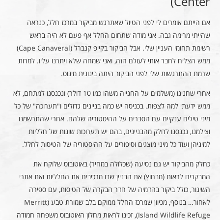
Center)
אם הייתם אומרים לי לפני הטיול שאתרגש מביקור במרכז חלל, כנראה
שהייתי מרימה גבה. אני מודה שתחום החלל אף פעם לא היה בראש
רשימת תחומי העניין שלי. אבל הביקור בקייפ קנברל (Cape Canaveral)
ממש הצליח לחבר אותי לעולם הזה, ואני שמחה שלא ויתרנו עליו. למרות
שרמת ההתרגשות שלי לפני הביקור היתה בינונית מינוס.
אחרי שחנינו (משלמים על החנייה משהו כמו 10 דולר) ונכנסנו למתחם, לא
ממש ידעתי למה לצפות. בכניסה יש כמה בניינים גדולים ו"תערוכה" של כל
מיני טילים ענקיים עם הסברים על ההיסטוריה שלהם. אחרי שהתרשמנו
וצילמנו, נכנסנו לחלק מהבניינים, בהם יש תערוכות שונות של חלליות
למיניהן ועוד כל מיני מוצגים וסיפורים על ההיסטוריה של הטיסות לחלל.
כחלק מהביקור יש גם נסיעה (שכלולה במחיר) באוטובוס שלוקח את
המבקרים לראות (מבחוץ) את הבניין שבו מרכיבים את החלליות ואת אתרי
השיגור, כולל ביקור בהדמיה של חדר הבקרה של הטיסות, עם ספירה
לאחור… בנוסף, מכיוון שמרכז החלל ממוקם בלב שמורת טבע (Merritt
Island Wildlife Refuge), זכינו לראות מחלון האוטובוס משפחה חמודה