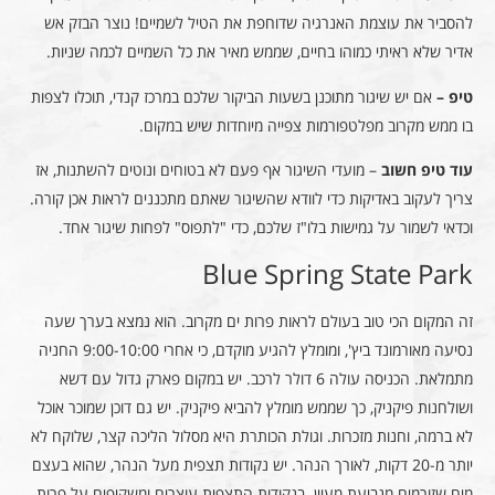
להסביר את עוצמת האנרגיה שדוחפת את הטיל לשמיים! נוצר הבזק אש
אדיר שלא ראיתי כמוהו בחיים, שממש מאיר את כל השמיים לכמה שניות.
טיפ –
אם יש שיגור מתוכנן בשעות הביקור שלכם במרכז קנדי, תוכלו לצפות
בו ממש מקרוב מפלטפורמות צפייה מיוחדות שיש במקום.
עוד טיפ חשוב
– מועדי השיגור אף פעם לא בטוחים ונוטים להשתנות, אז
צריך לעקוב באדיקות כדי לוודא שהשיגור שאתם מתכננים לראות אכן קורה.
וכדאי לשמור על גמישות בלו"ז שלכם, כדי "לתפוס" לפחות שיגור אחד.
Blue Spring State Park
זה המקום הכי טוב בעולם לראות פרות ים מקרוב. הוא נמצא בערך שעה
נסיעה מאורמונד ביץ', ומומלץ להגיע מוקדם, כי אחרי 9:00-10:00 החניה
מתמלאת. הכניסה עולה 6 דולר לרכב. יש במקום פארק גדול עם דשא
ושולחנות פיקניק, כך שממש מומלץ להביא פיקניק. יש גם דוכן שמוכר אוכל
לא ברמה, וחנות מזכרות. וגולת הכותרת היא מסלול הליכה קצר, שלוקח לא
יותר מ-20 דקות, לאורך הנהר. יש נקודות תצפית מעל הנהר, שהוא בעצם
מים שזורמים מנביעת מעיין. בנקודות התצפית עוצרים ומשקיפים על פרות