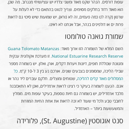
עופות דורסים. הנהר שקט מאוד ומשני צדדיו יש עצי/שיחי מנגרוב. מה שכן,
הוא מאוד רדוד בחלקים מסוימים. וצריך לנווט בהתאם כדי לא לעלות על
שרטון (קרה לנו כמה פעמים, זה לא נורא). יש שמועות שיש סיכוי גם לראות
פרות ים או דולפינים בנהר, אבל אנחנו לא ראינו.
שמורת גואנה טולומטו
השם המלא של השמורה הזו ארוך מאוד:
Guana Tolomato Matanzas
National Estuarine Research Reserve
. זו מערכת אקולוגית ענקית
ומגוונת שכוללת חופים, דיונות ויערות דקלים, אורן, ואלון. יש בשמורה מספר
שבילי הליכה, שמסומנים בצבעים שונים. אורכם נע בין 3 ל-10 ק"מ.
כל
המסלולים מאוד קלים להליכה
, שטוחים ומוצלים. חלקם עוברים ליד נהר או
אגם. הגענו לשמורה בעיקר כי רצינו לראות ארמדילים, ואכן לא התאכזבנו!
מלבד ארמדילים, יש בשמורה גם חיות נוספות, בעיקר עופות מים. מומלץ
לחובבי טבע ולכל מי שעוד לא זכה לראות את אחת החיות המוזרות
והמשעשעות ביותר – הארמדיל.
סנט אוגוסטין (St. Augustine), פלורידה