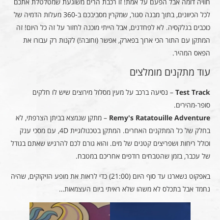
חוויה דומה אבל הפעם על אמת! זו רכבת הרים משוגעת שמטלטלת אתכם
לכל הכיוונים, בתוך מבנה סגור, שמקרין מסביבכם ב-360 מעלות הדמיה של
כוכבים בגלקסיה. לא לפחדנים, אבל הייתי מוכנה לחזור על זה כל היום! זה
המתקן עם התור הכי ארוך בפארק, אפשר (וחובה!) לקנות רק עבורו את
הפאס המהיר.
עוד מתקנים מומלצים
Test Track
– נסיעה ברכב על מעין מסלול מירוצים שיש לו חלקים
סופר-מהירים.
Remy's Ratatouille Adventure
– מתקן שנמצא בביתן הצרפתי, לא
בחלק של כל המתקנים האחרים. המתקן בטכנולוגיית 4D, עם מסכי ענק
וכולל ריחות ושפריצים קטנים של מים. והוא גורם לכם להרגיש שאתם בגודל
של עכבר, בזמן שהטבחים רודפים אחריכם במטבח.
באפקוט נשארנו עד סוף היום (21:00) כדי לראות את מופע הזיקוקים, שהיה
נחמד אבל בתכלס לא משהו שלא ראיתי ביום העצמאות…