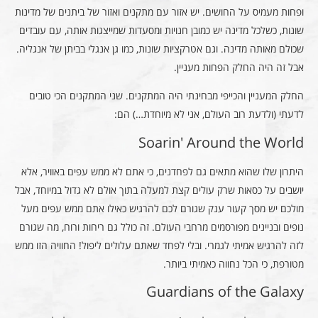
ופחות מעמיס על החושים. יש אזור עם מתקנים ואזור של ביתנים של מדינות
שונות, כשלכל מדינה יש כמובן חנויות ומסעדות שמייצגות אותה, עם עובדים
שכולם מאותה מדינה. וגם אטרקציות שונות, כמו גן אנגלי בביתן של אנגליה.
אבל זה היה החלק הפחות מעניין.
החלק המעניין והכייפי מבחינתי היה המתקנים. שני המתקנים הכי טובים
לדעתי (ולדעת רוב העולם, אני לא מיוחדת…) הם:
Soarin' Around the World
היתרון שלו שהוא מתאים גם לפחדנים, כי אתם לא ממש עפים באוויר, אלא
יושבים על כסאות שרק עולים קצת למעלה בתוך אולם לא גדול במיוחד, אבל
מולכם יש מסך קעור ענק שגורם לכם להרגיש כאילו אתם ממש עפים מעל
נופים ובניינים מפורסמים מרחבי העולם. זה כולל גם ריחות ורוח, מה שגורם
לזה להרגיש אמיתי לגמרי. ובלי לפחד שאתם עלולים ליפול! החוויה הזו ממש
מטורפת, כי הכל נחווה כאמיתי ביותר.
Guardians of the Galaxy