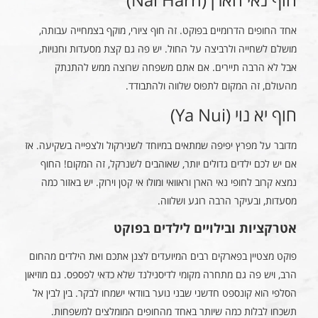
אחד החופים הדרומיים בפוקט. זה חוף ציורי, מוקף בצמחייה עבותה,
מושלם לשחייה ולרביצה על החול. יש פה גם קצת מסעדות וחנויות,
אבל לא הרבה תיירים. אם אתם משפחה שרוצה ממש להתנתק
מהעולם, זה המקום לתפוס שלווה ולהתבודד.
חוף יא נוי (Ya Nui)
מדובר על מפרץ יפיפה שמתאים במיוחד לשנירקול ולצפייה בשקיעה. אז
אם יש לכם ילדים גדולים יותר, שאוהבים לשנרקל, זה המקום! החוף
נמצא קרוב לחופי נאי הארן וראוואי ומולו אי קטן וירוק. יש באזור כמה
מסעדות, ובעיקר הרבה רוגע ושלווה.
אטרקציות ובילויים לילדים בפוקט
פוקט מצטיין בפארקים רבים המיועדים לצנן אתכם ואת הילדים מהחום
הרב, ויש פה גם מתחרה מקומי לדיסנילנד שלא כדאי לפספס. גם מוזיאון
הסלפי הוא קונספט חדשני שבני נוער בוודאי ישמחו לבקר. בין לבין אל
תשכחו לבלות כמה שיותר באחד מהחופים המומלצים למשפחות.