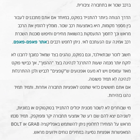
ברכב שכור או בתחבורה ציבורית.
הדרך הנוחה ביותר להתנייד בפוקט, במיוחד אם אתם מתכננים לעבור
בין מספר מקומות, היא באמצעות רכב שכור. מומלץ להזמין את הרכב
מראש וכך לחסוך התעסקות בהשוואת מחירים וחיפוש סוכנות השכרת
רכב אמינה עם הגעתכם לאי. ניתן לחפש רכבים ב
אתר פאפם-פאפם
.
חשוב לזכור שבתאילנד, וגם בפוקט, נוהגים בצד שמאל כמובן! לרובנו לא
לוקח יותר מכמה שעות להתרגל לנהיגה בצד "ההפוך", אך כבישי פוקט
מאוד עמוסים ויש לא מעט אופנועים ש"קופצים" לכביש ולכן ההתרגלות
לנהיגה לא תמיד פשוטה.
אם אתם חוששים כדאי שתפנו לאופציות תחבורה אחרות. ותמיד תמיד
נהגו בזהירות.
מי שבוחרים לא לשכור מכונית יכולים להתנייד בטוקטוקים או במוניות,
לשניהם יצא להם שם רע של אמצעי תחבורה יקר ומפוקפק. תמיד סכמו
מראש על המחיר! לחלופין ניתן להשתמש באפליקציה GRAB או BOLT
המאפשרות אופציות נסיעה במחירים נוחים וידועים מראש.