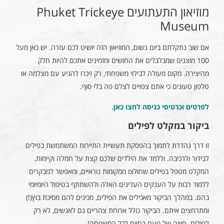
מוזיאון התעתועים Phuket Trickeye
Museum
אם שוב נתקלתם ביום גשום, המוזיאון הזה יושיט לכם עזרה. יש כאן מעל
100 מוצגים שמבלבלים את החושים ומזמינים אתכם להיות חלק
מהיצירה. מקום מעולה לבילוי משפחתי, רק זיכרו להגיע עם מצלמה או
טלפון טעונים כי אתם צפויים לצלם פה בלי סוף.
לפרטים וכרטיסי כניסה לחצו כאן
.
ביקור במקלט לפילים
זו דרך נהדרת לתמוך בהפסקת תעשיית התיירות המשתמשת בפילים
לבידור ולרכיבה. וללמד את הילדים שלכם קצת על חמלה וקיימות.
המקלט מטפל בפילים שחולצו ממקומות נוראיים, ומאפשר למבקרים
ללמוד רבות על הענקים העדינים האלה ולהשתתף בטיפול היומיומי
בהם. במהלך הביקור מאכילים את הפילים, מכינים להם מסיכת בוץ(!)
ומתרחצים איתם. הביקור כולל ארוחת צהריים גם לאנשים, לא רק
לפילים. חוויה של פעם בחיים לכל המשפחה!