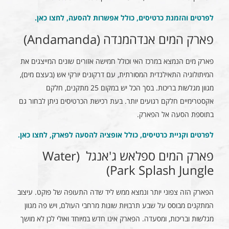
לפרטים והזמנת כרטיסים, כולל אפשרות להסעה, לחצו כאן
.
פארק המים אנדהמנדה (Andamanda)
פארק מים הנמצא במרכז האי וכולל חמישה אזורים שונים המייצגים את
המיתולוגיה התאילנדית המסורתית, עם דרקונים יורקי אש (בעצם מים),
מגוון מגלשות בריכות. בסך הכל יש במקום 25 מתקנים, חלקם
אקסטרימיים חלקם רגועים יותר. בעת רכישת הכרטיסים ניתן לבחור גם
בתוספת הסעה אל הפארק.
לפרטים וקניית כרטיסים, כולל אופציה להסעה לפארק, לחצו כאן
.
פארק המים ספלאש ג'אנגל (Water
Park Splash Jungle)
הפארק הזה צפוני יותר ונמצא ממש ליד שדה התעופה של פוקט. עיצוב
המתקנים מבוסס על שבע תרבויות שונות מרחבי העולם, ויש פה מגוון
מגלשות ובריכות, ומסעדה. הפארק אינו חדש במיוחד ואולי לכן לא מושך