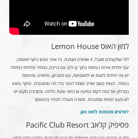
למון האוס Lemon House
למי שתקציבם מוגבל, זו אופציה מצוינת. זה אתר נופש בחוף פאטונג,
עם יחידות אירוח נעימות בתוך גן ירוק עם בריכה, במחיר תחרותי במיוחד.
יש פה יחידות לזוגות או למשפחות, עם מטבחון, טלוויזיה, ומרפסת
נעימה. הצוות קשוב ואדיב ושמח לעזור בכל מה שתצטרכו. החוף נמצא
במרחק של כמה דקות נסיעה או כחצי שעת הליכה. ובסביבת מקום יש
לא מעט חנויות ומסעדות. תמורה מעולה למחיר (הזעום)!
לפרטים והזמנות לחצו כאן
.
פסיפיק קלאב Pacific Club Resort
מלון 4 כוכבים עם בריכה מהממת על הגג! 10 דקות הליכה בלבד לחוף