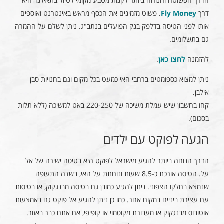
הדרך הפשוטה והנוחה ביותר לקנות מטבע מקומי לטיול בתאילנד היא
דרך
Fly Money
. פשוט מזמינים את הכסף מראש באינטרנט ואוספים
אותו לפני הטיסה בדלפק בנק הפועלים בנתב"ג. ניתן לשלם על ההמרה
גם בתשלומים.
להזמנה
לחצו כאן
.
ניתן למצוא כספומטים ברחבי האי כמעט בכל מקום וגם בחנויות סבן
אילבן.
קחו בחשבון שיש עמלת משיכה של 220-250 באט למשיכה (ללא תלות
בסכום).
הגעה לפוקט עם ילדים
הדרך הנוחה ביותר להגיע מישראל לפוקט היא בטיסה ישירה של אל
על. הטיסה אורכת כ-8.5 שעות ונוחתת על האי, בשדה התעופה
שנמצא בחלקו הצפוני. ניתן להגיע כמובן גם בטיסה מבנגקוק, או בטיסות
עם עצירת ביניים במקום אחר. כמו כן ניתן להגיע אל פוקט גם באמצעות
אוטובוס מבנגקוק או מעבורת מקוסמוי או קופיפי, אם אתם כבר באזור.