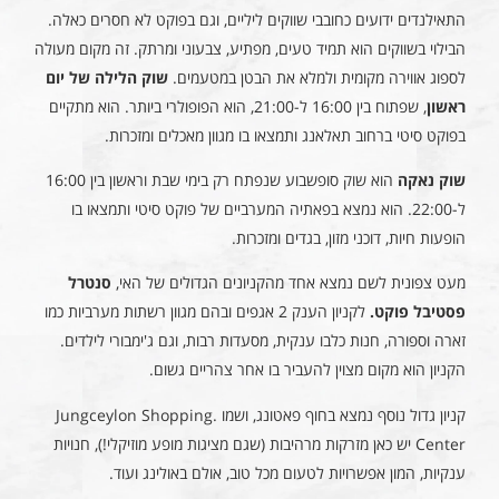
התאילנדים ידועים כחובבי שווקים ליליים, וגם בפוקט לא חסרים כאלה.
הבילוי בשווקים הוא תמיד טעים, מפתיע, צבעוני ומרתק. זה מקום מעולה
לספוג אווירה מקומית ולמלא את הבטן במטעמים.
שוק הלילה של יום
ראשון
, שפתוח בין 16:00 ל-21:00, הוא הפופולרי ביותר. הוא מתקיים
בפוקט סיטי ברחוב תאלאנג ותמצאו בו מגוון מאכלים ומזכרות.
שוק נאקה
הוא שוק סופשבוע שנפתח רק בימי שבת וראשון בין 16:00
ל-22:00. הוא נמצא בפאתיה המערביים של פוקט סיטי ותמצאו בו
הופעות חיות, דוכני מזון, בגדים ומזכרות.
מעט צפונית לשם נמצא אחד מהקניונים הגדולים של האי,
סנטרל
פסטיבל פוקט.
לקניון הענק 2 אגפים ובהם מגוון רשתות מערביות כמו
זארה וספורה, חנות כלבו ענקית, מסעדות רבות, וגם ג'ימבורי לילדים.
הקניון הוא מקום מצוין להעביר בו אחר צהריים גשום.
קניון גדול נוסף נמצא בחוף פאטונג, ושמו .Jungceylon Shopping
Center יש כאן מזרקות מרהיבות (שגם מציגות מופע מוזיקלי!), חנויות
ענקיות, המון אפשרויות לטעום מכל טוב, אולם באולינג ועוד.