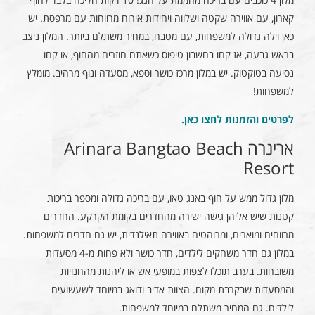
קארון, עם אווירה שקטה ושלווה ויחידות אירוח מרווחות עם מרפסת. יש
כאן וילה גדולה למשפחות, עם מטבח, במחיר משתלם ביותר. המלון ניצב
בראש גבעה, אז קחו בחשבון טיפוס כשאתם חוזרים מהחוף, או קחו
נסיעה בטוקטוק. יש במלון מרכז כושר וספא, מסעדה ונוף מרהיב. מומלץ
למשפחות!
לפרטים והזמנות לחצו כאן
.
ארינרה Arinara Bangtao Beach
Resort
מלון גדול ממש על חוף באנג טאו, עם בריכה גדולה ומספר בריכות
קטנות שיש אליהן גישה ישירה מהחדרים בקומת הקרקע. החדרים
מרווחים ומוארים, ומרוהטים באווירה תאילנדית, יש גם חדרים למשפחות.
במלון גם חדר משחקים לילדים, חדר כושר ולא פחות מ-4 מסעדות
משובחות. בערב תוכלו לצפות במופעי אש או ליהנות מהחנויות
והמסעדות שבקרבת מקום. הצוות אדיב ודואג במיוחד לשעשועים
לילדים. גם המחיר משתלם במיוחד למשפחות.