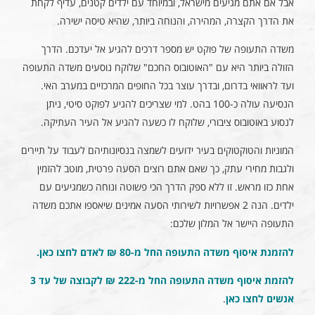
אבל אם אתם מגיעים מישראל, ובמיוחד עם ילדים קטנים, עדיף לקחת
את הדרך הקצרה, המהירה, והנוחה ביותר, שהיא טיסה ישירה.
משדה התעופה של פוקט יש מספר דרכים להגיע אל יעדכם. הדרך
הזולה ביותר היא עם "האוטובוס החכם" שלוקח נוסעים משדה התעופה
ועד לראוואי בדרום, ובדרך עוצר בכל החופים המרכזיים במערב האי.
הנסיעה עולה כ-100 בהט. למי שצריכים להגיע לפוקט סיטי, ניתן
לנסוע באוטובוס ציבורי, שלוקח לו כשעה להגיע אל העיר העתיקה.
המוניות והטוקטוקים בעיר ידועים לשמצה בנסיונותיהם לעבוד על תיירים
ולגבות מחירי עתק, כך שאם אתם רוצים הסעה פרטית, מוטב להזמין
אחת כזו מראש. זו ללא ספק הדרך הכי פשוטה ונוחה כשמגיעים עם
ילדים. הנה 2 אפשרויות לשירותי הסעה אמינים שיאספו אתכם משדה
התעופה היישר אל המלון שלכם:
להזמנת איסוף משדה התעופה החל מ-80 ₪ לאדם לחצו כאן
.
להזמת איסוף משדה התעופה החל מ-222 ₪ לקבוצה של עד 3
אנשים לחצו כאן
.