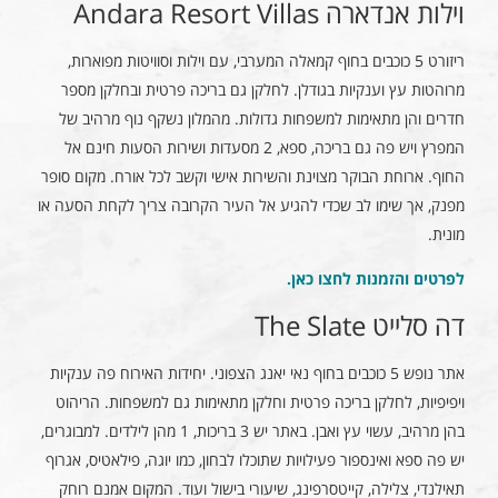
וילות אנדארה Andara Resort Villas
ריזורט 5 כוכבים בחוף קמאלה המערבי, עם וילות וסוויטות מפוארות,
מרוהטות עץ וענקיות בגודלן. לחלקן גם בריכה פרטית ובחלקן מספר
חדרים והן מתאימות למשפחות גדולות. מהמלון נשקף נוף מרהיב של
המפרץ ויש פה גם בריכה, ספא, 2 מסעדות ושירות הסעות חינם אל
החוף. ארוחת הבוקר מצוינת והשירות אישי וקשב לכל אורח. מקום סופר
מפנק, אך שימו לב שכדי להגיע אל העיר הקרובה צריך לקחת הסעה או
מונית.
לפרטים והזמנות לחצו כאן
.
דה סלייט The Slate
אתר נופש 5 כוכבים בחוף נאי יאנג הצפוני. יחידות האירוח פה ענקיות
ויפיפיות, לחלקן בריכה פרטית וחלקן מתאימות גם למשפחות. הריהוט
בהן מרהיב, עשוי עץ ואבן. באתר יש 3 בריכות, 1 מהן לילדים. למבוגרים,
יש פה ספא ואינספור פעילויות שתוכלו לבחון, כמו יוגה, פילאטיס, אגרוף
תאילנדי, צלילה, קייטסרפינג, שיעורי בישול ועוד. המקום אמנם רוחק