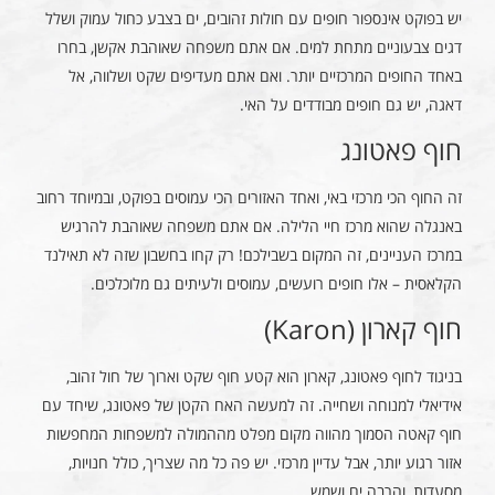
יש בפוקט אינספור חופים עם חולות זהובים, ים בצבע כחול עמוק ושלל
דגים צבעוניים מתחת למים. אם אתם משפחה שאוהבת אקשן, בחרו
באחד החופים המרכזיים יותר. ואם אתם מעדיפים שקט ושלווה, אל
דאגה, יש גם חופים מבודדים על האי.
חוף פאטונג
זה החוף הכי מרכזי באי, ואחד האזורים הכי עמוסים בפוקט, ובמיוחד רחוב
באנגלה שהוא מרכז חיי הלילה. אם אתם משפחה שאוהבת להרגיש
במרכז העניינים, זה המקום בשבילכם! רק קחו בחשבון שזה לא תאילנד
הקלאסית – אלו חופים רועשים, עמוסים ולעיתים גם מלוכלכים.
חוף קארון (Karon)
בניגוד לחוף פאטונג, קארון הוא קטע חוף שקט וארוך של חול זהוב,
אידיאלי למנוחה ושחייה. זה למעשה האח הקטן של פאטונג, שיחד עם
חוף קאטה הסמוך מהווה מקום מפלט מההמולה למשפחות המחפשות
אזור רגוע יותר, אבל עדיין מרכזי. יש פה כל מה שצריך, כולל חנויות,
מסעדות, והרבה ים ושמש.