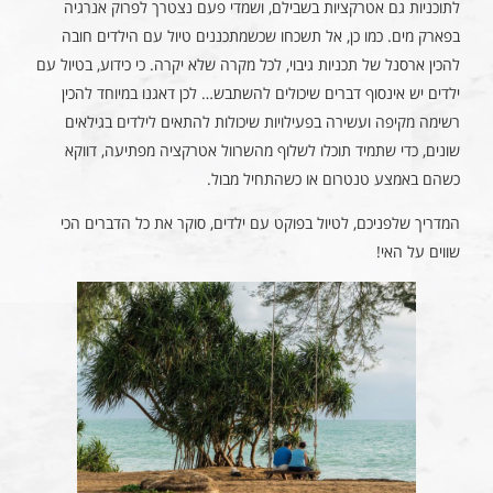
לתוכניות גם אטרקציות בשבילם, ושמדי פעם נצטרך לפרוק אנרגיה
בפארק מים. כמו כן, אל תשכחו שכשמתכננים טיול עם הילדים חובה
להכין ארסנל של תכניות גיבוי, לכל מקרה שלא יקרה. כי כידוע, בטיול עם
ילדים יש אינסוף דברים שיכולים להשתבש… לכן דאגנו במיוחד להכין
רשימה מקיפה ועשירה בפעילויות שיכולות להתאים לילדים בגילאים
שונים, כדי שתמיד תוכלו לשלוף מהשרוול אטרקציה מפתיעה, דווקא
כשהם באמצע טנטרום או כשהתחיל מבול.
המדריך שלפניכם, לטיול בפוקט עם ילדים, סוקר את כל הדברים הכי
שווים על האי!