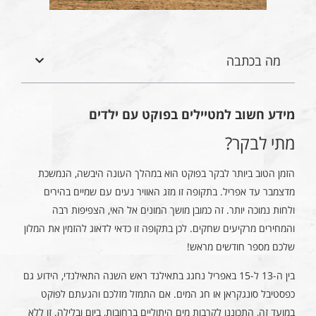
מה בכתבה
מידע חשוב למטיילים בפוקט עם ילדים
מתי לבקר?
הזמן הטוב ביותר לבקר בפוקט הוא במהלך העונה היבשה, הנמשכת
מדצמבר עד אפריל. בתקופה זו מזג האוויר נעים עם שמיים בהירים
ולחות נמוכה יותר. זה כמובן מושך המונים אל האי, הצפיפות רבה
והמחירים מרקיעים שחקים. לכן בתקופה זו כדאי לדאוג להזמין את המלון
שלכם מספר חודשים מראש!
בין ה-13 ל-15 באפריל נחגג בתאילנד ראש השנה התאילנדי, הידוע גם
כפסטיבל סונגקראן או חג המים. אם התמזל מזלכם והגעתם לפוקט
במועד זה, התכוננו לקרבות מים היתוליים ברחובות, ביום ובלילה. זו ללא