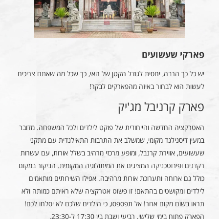
פארקי שעשועים
יש כל כך הרבה, יחסית לגודל הקטן של האי, כך שכל מה שאתם צריכים
לעשות הוא לבחור באיזה מהפארקים לבקר!
פארק קרניבל מג'יק
האטרקציה החדשה והייחודית של פוקט לילדים ולכל המשפחה. מדובר
במעין דיסנילנד מקומי, שמשלב את התרבות התאילנדית עם מתקני
שעשועים, אווירת קרנבל, ומופע מרכזי מרהיב בשלל אורות, עם עשרות
רקדנים ופירוטכניקה המציגים את המיתולוגיה המקומית. הביקור במקום
כולל גם ארוחה ותערוכת אורות מרהיבה. אפילו השירותים מותאמים
לילדים ומקושטים בהתאם! זו פשוט אטרקציה שלא ראיתם כמותה ולא
תראו בשום מקום אחר! אל תפספסו, כי הילדים שלכם לא יסלחו לכם!
הפארק פתוח בימי שלישי, רביעי ושבת בין 17:30 ל-23:30.