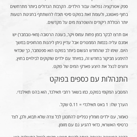
ספק אטרקציה נפלאה עבור הילדים. הקרבות הגדולים ביותר מתרחשים
בחוף פאטונג, ולעומת זאת בפוקט סיטי תוכלו להשתתף בחגיגות רגועות
יותר הכוללת ריקודים והשפרצת מים על מקדשים.
אם תרצו לבקר בזמן פחות עמוס ויקר, בעונה הרטובה (מאי-נובמבר) יש
אמנם עליה בכמות הממטרים אבל עדיין ניתן ליהנות מהחופים במשך
היום. שימו לב שהחודש הגשום ביותר בפוקט הוא ספטמבר, כך שכדאי
להימנע מביקור בחודש זה, במיוחד עם ילדים שזקוקים לבילויים בחוץ,
ורוצים לנצל את היצע פארקי המים של פוקט.
התנהלות עם כספים בפוקט
המטבע המקומי בפוקט, כמו בשאר רחבי תאילנד, הוא בהט תאילנדי.
הערך שלו: 1 באט תאילנדי = 0.11 שקל.
כאמור, עם ילדים מומלץ כפליים להתכונן לכל צרה שלא תבוא, ולכן, לצד
כרטיסי האשראי, כדאי להגיע גם עם מזומן.