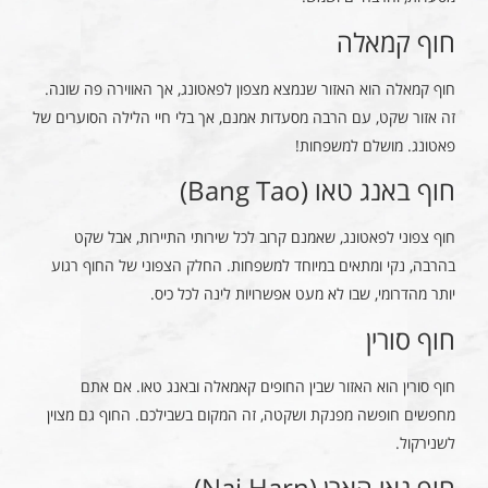
חוף קמאלה
חוף קמאלה הוא האזור שנמצא מצפון לפאטונג, אך האווירה פה שונה.
זה אזור שקט, עם הרבה מסעדות אמנם, אך בלי חיי הלילה הסוערים של
פאטונג. מושלם למשפחות!
חוף באנג טאו (Bang Tao)
חוף צפוני לפאטונג, שאמנם קרוב לכל שירותי התיירות, אבל שקט
בהרבה, נקי ומתאים במיוחד למשפחות. החלק הצפוני של החוף רגוע
יותר מהדרומי, שבו לא מעט אפשרויות לינה לכל כיס.
חוף סורין
חוף סורין הוא האזור שבין החופים קאמאלה ובאנג טאו. אם אתם
מחפשים חופשה מפנקת ושקטה, זה המקום בשבילכם. החוף גם מצוין
לשנירקול.
חוף נאי הארן (Nai Harn)