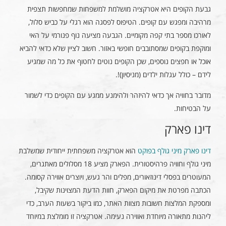
גבעת הקופים היא אטרקציה מושלמת למשפחות שמחפשות תצפית
מרהיבה ומפגש עם קופים. הטיפוס לפסגה הוא רגלי על כביש סלול,
לאורכו מספר בתי קפה מקומיים. הגבעה מציעה נוף פנורמי על האי
ומוקפת בקופים שמסתובבים חופשי באזור. חשוב לציין שלא כדאי להביא
אוכל או חפצים נוספים, שכן הקופים נוטים לחטוף את כל מה שמגיע
לידם – כולל עגלות ילדים (מניסיון)!.
מדובר בחוויה אך כדאי להיזהר ולהימנע ממגע עם הקופים כדי לשמור
על הבטיחות.
דינו פארק
דינו פארק מיני גולף בפוקט
הוא אטרקציה משפחתית ייחודית שמשלבת
מיני גולף וחוויה פרהיסטורית. הפארק מציע 18 מסלולים מאתגרים,
המעוטרים בפסלי דינוזאורים, מפלים והר געש, ויוצרים אווירה קסומה.
הכתבה מפרטת את מיקום הפארק, חוות הדעת המצוינות שקיבל,
ומספקת המלצות חשובות מצוות האתר, כמו ביקור בשעות הערב, כדי
ליהנות מתאורה מיוחדת ואווירה נעימה. אטרקציה זו מומלצת במיוחד