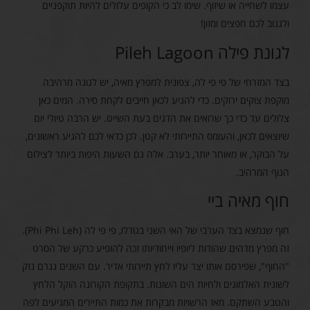
עצמו לשחייה או שיזוף. שימו לב כי הקופים עלולים להיות תוקפניים
ולגנוב לכם חפצים ומזון!
לגונת פילה Pileh Lagoon
בצד המזרחי של פי פי לה, צפונית למפרץ מאיה, יש לגונה מרהיבה
מוקפת צוקים ירוקים. כדי להגיע לכאן חייבים לקחת סירה. המים כאן
צלולים עד כדי כך שרואים את הדגים בעת השייט. יש הרבה טיולי יום
שיוצאים לכאן, והעומס התיירותי לא קטן. לכן כדאי לכם להגיע ראשונים,
על הבוקר, או מאוחר יותר, בערב. אלה גם השעות היפות ביותר לצילום
הנוף המרהיב.
חוף מאיה ביי
חוף שנמצא בצד הערבי של האי השני בגודלו, פי פי לה (Phi Phi Leh).
זה מפרץ מדהים שהודות ליופיו וייחודיותו זכה להופיע כרקע של הסרט
"החוף", שפירסם אותו יצר עליו לחץ תיירותי אדיר. עם השנים נגרם נזק
לשונית האלמוגים ולחיות הים השונות. בתקופת הקורונה הוקל הלחץ
והטבע השתקם. מאז הרשויות מבקרות את כמות התיירים המגיעים לפה