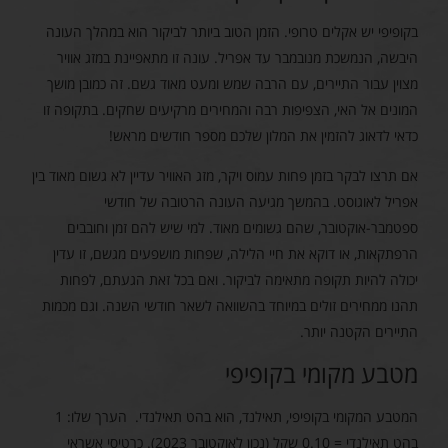
בקופיפי יש אקלים טרופי. הזמן הטוב ביותר לביקור הוא במהלך העונה
היבשה, הנמשכת מנובמבר עד אפריל. עונה זו מתאפיינת במזג אוויר
מצוין עבור התיירים, עם הרבה שמש ומעט מאוד גשם. זה כמובן מושך
המונים אל האי, הצפיפות רבה והמחירים מרקיעים שחקים. בתקופה זו
כדאי לדאוג להזמין את המלון שלכם מספר חודשים מראש!
אם תרצו לבקר בזמן פחות עמוס ויקר, מזג האוויר עדיין לא גשום מאוד בין
אפריל לאוגוסט. בהמשך מגיעה העונה הרטובה של חודשי
ספטמבר-אוקטובר, שהם גשומים מאוד. למי שיש להם זמן וחובבים
הרפתקאות, או דוקא את חיי הלילה, שפחות מושפעים מגשם, זו עדין
יכולה להיות תקופה מתאימה לביקור. ואם בכל זאת הגעתם, לפחות
תהנו ממחירים זולים במיוחד בהשוואה לשאר חודשי השנה. וגם מכמות
התיירים הקטנה יותר.
מטבע מקומי בקופיפי
המטבע המקומי בקופיפי, תאילנד, הוא בהט תאילנדי. הערך שלו: 1
בהט תאילנדי = 0.10 שקל (נכון לאוקטובר 2023). כרטיסי אשראי