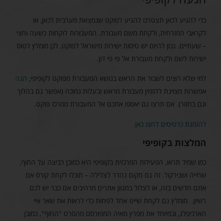
כדי להגיע לכאן תצטרכו להגיע לפוקט שנמצאת מערבית לכאן, או
לקראבי המזרחית, ולקחת משם מעבורת. המעבורות לוקחות כשעה וחצי
– שעתיים. נכון להיום יש טיסות ישירות מישראל לפוקט, לכן מומלץ לטוס
ישירות לשם ולקחת מעבורת אל פי פי דון.
למי שלא רוצים לשבור את הראש בנושא המעבורת מפוקט לקופיפי,
הנה
אפשרות מצוינת להזמין מעבורת מראש ובעלות נמוכה (אפשר גם בהלוך
וגם בחזור). אם תרצו גם יאספו אתכם אל המעבורת ממרכז פוקט.
להזמנת כרטיסים לחצו כאן.
המלצות בקופיפי
כמו שמיד תראו, הפעילות המרכזית בקופיפי היא כמובן רביצה על החוף,
שחייה ושנירקול. זה גם מקום נהדר לצלילה – תוכלו לקחת קורס אם
אתם חדשים בזה, או לצלול במגוון אתרים מרהיבים אם כבר יש לכם
רשיון. מומלץ גם לקחת שייט אחד לפחות כדי לראות את שאר איי
הארכיפלג, ובמיוחד את מפרץ מאיה המפורסם מהסרט "החוף". כמובן