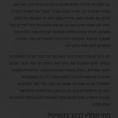
עם מצוקי גיר תלולים, חופים חוליים מרהיבים ודקלים לרוב. האי השני
בגודלו הוא פי פי לה. באי זה צולם הסרט "החוף" עם ליאונרדו דיקפריו,
שהפך את המקום למוקד תיירותי שוקק חיים, עד הצונאמי של 2004.
לאחר מכן שוקמו האיים וכיום יש כאן מגוון מלונות ושירותים לתיירים, כולל
מסעדות, חנויות וכמובן פעילויות שסובבות רובן ככולן סביב הים והטבע
שמסביב. זה אחד המקומות היפים ביותר והמתויירים ביותר בתאילנד,
וכשתגיעו לשם תבינו בדיוק למה.
לאי פי פי דון צורה דמויית פרפר והוא בסך הכל בגודל של 12 קילומטרים
רבועים. חלקו המאוכלס הוא בעיקר אזור החיבור של שתי "כנפי" הפרפר
והכנף המזרחית. החלק המערבי אינו נגיש בקלות. ההתניידות בקופיפי
היא ברגל או באופניים בלבד! למעט מספר כלי רכב מצומצם של
הממשלה, אין פה שום דבר שנוסע על מנוע. אבל לאור המרחקים
הקצרים, זה ממש לא נורא. יש גם כמובן הרבה סירות המשמשות
כאמצעי תחבורה, אותן תפגשו למשל כשתרצו להגיע מהמזח המרכזי אל
המלון שלכם.
מתי מומלץ לבקר בקופיפי?