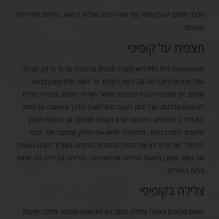
מלבד חופים, יש בקופיפי עוד אתרי טבע שכדאי לראות, צלילות וחיי לילה
סוערים.
תצפית על קופיפי
Phi Phi Viewpoint היא נקודת תצפית מרהיבה על פי פי דון. גובהה
186 מטרים ולוקח 20-30 דקות לעלות עד לשם, תלוי כמובן בכושר
שלכם. יש שילוט להגעה לתצפית מאזור חוף לו דאלום. העליה כוללת
לא מעט מדרגות, אבל ניתן לקנות מים לאורך הדרך ובפיסגה יש קיוסק
עם גלידה וחטיפים. למעשה יש 3 נקודות תצפית, אך השניה מתוכן
נחשבת לטובה ביותר. מלמעלה תראו את החלק שמחבר את "כנפי
הפרפר" של פי פי דון ואת המים הכחולים בוהקים. מומלץ להגיע בשעות
של גאות, וכמובן בשעת הזריחה או השקיעה. בזריחה גם יהיה פה עמוס
פחות בתיירים.
צלילה בקופיפי
האיים מוקפים באתרי צלילה רבים, ויש לא מעט מועדוני צלילה שיקחו