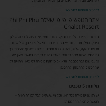
לאורחים. הצוות זוכה לשבחים וכך גם ארוחת הבוקר.
לפרטים והזמנות לחצו כאן.
אתר הנופש פי פי פו שאלה Phi Phi Phu
Chalet Resort
גם כאן תמצאו בונגלוס מבמבוק, ממוזגים ומשקיפים לים, לבריכה, או לגן
הירוק. המלון מרוחק ונמצא בצד הצפון מזרחי של פי פי דון, אבל אתם
מרוויחים שקט, שלווה, והרבה טבע מסביב. בריכת האינסוף מהממת וכך
גם הנוף. הצוות אדיב במיוחד והאוכל נהדר! רק קחו בחשבון שאין פה
כמעט שום דבר בסביבה, אלא אם כן לוקחים סירה לטונסאי. מתאים למי
שמחפשים להתנתק ולהתפנק!
לפרטים והזמנות לחצו כאן.
מלונות 5 כוכבים
יש רק שניים כאלה בכל האי, אבל מי שישקיע יקבל תמורה ראויה –
חופשה טרופית מהחלומות!