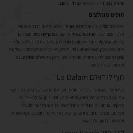
שיש פה גם חיי לילה סוערים, למי שחובב.
חופים מומלצים
יש חופים מומלצים באי המרכזי, שניתן להגיע אליהם ברגל מטונסאי
ווילג', הכפר שליד מזח המעבורות הראשי. כמו כן יש חופים מבודדים
בחופים מרוחקים יותר, ויש חופים שכדי להגיע אליהם צריך לשוט אל אי
אחר, כמו מפרץ מאיה שנמצא בפי פי לה. לצורך כך תוכלו להזמין טיול יום
שיקח אתכם לחוף אחד או מספר חופים. חלק מהטיולים משלבים גם
ארוחות, שנירקול ועוד.
חוף לו דאלם Lo Dalam
חוף מרכזי בטונסאי ווילג', ליד מזח המעבורות הראשי של פי פי דון. החוף
עם החול הלבן מרהיב ביופיו, ומתאים לשחייה. ניתן גם להשכיר פה
קיאקים. בנוסף, זה גם מרכז התרמילאים של האי ולכן יעד מסיבות
מפורסם, עם ברים ומועדונים, כך שזה לא המקום לחפש בו שקט ושלווה,
אלא יותר לראות ולהיראות.
לונג ביץ' Long Beach