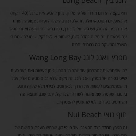
חוף בקצה הדרום מזרחי של פי פי דון. ניתן להגיע אליו ברגל (40 דקות)
או באופניים מטונסאי ווילג'. זו אלטרנטיבה שלווה ופחות צפופה לעומת
אזור הכפר ההומה, ויש פה חול לבן ורך, ברים באווירה רגועה ואתרי נופש
עם מסעדות. זה מקום נהדר לנוח, לשחות או לשנרקל. שימו לב שמחירי
האוכל והמשקה פה גבוהים יחסית.
מפרץ וואנג לונג Wang Long Bay
למי שמחפשים להתרחק עוד יותר מן ההמון, ניתן לעשות זאת באמצעות
שייט בסירה אל מפרץ וואנג לונג. זה מקום שלא רבים מגיעים אליו, אבל
מי שמתאמצים לעשות את הדרך לכאן זוכים לבילוי מלא שלווה ורוגע
בלגונה שקטה, שמתאימה לשחיה ושנירקול. יתכן שגם תמצאו פה
משתזפים בעירום, למי שמעוניין להצטרף…
חוף נואי Nui Beach
זה מפרץ מבודד בצד המערבי של פי פי דון, שממש מעניק תחושה של
חוף פרטי. יש פה מים צלולים, חול לבן ומעט אנשים רוב הזמן. וניתן