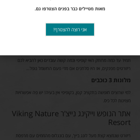
הסטונס
שבכפר טונסאי מערבב מוזיקה מקומית ומערבית ומשך הן
מאות מטיילים כבר בפנים הצטרפו גם.
תיירים והן מקומיים.
מלונות מומלצים בקופיפי
אני רוצה להצטרף!
לא נסיים את המדריך למטייל בקופיפי בלי המלצה על המלונות הטובים
ביותר באי! הנה המומלצים שלנו, בכל רמה וסגנון. ככלל, המלונות
המפוארים יותר נמצאים מחוץ לאזור המרכזי של טונסאי. בכל מקרה, זכרו
תמיד עד כמה מרוחק האי קופיפי וכמה קשה עובדים כאן להביא לכם
ריזורטים מפנקים, אז היו סלחנים אם מדי פעם החשמל נופל…
מלונות 3 כוכבים
למי שרוצים חופשה בתקציב קטן, בקופיפי אין בעיה! יש פה אפשרויות
מצוינות לכל כיס.
אתר הנופש וייקינג נייצ'ר Viking Nature
Resort
ריזורט שנמצא קצת מעל לונג ביץ', עם בונגלוס מהממים עם מרפסת