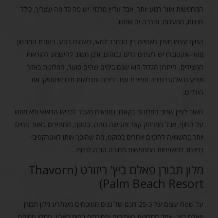
המחפשות אזור רגוע יותר, אבל עדיין מרכזי. יש פה כל מה שצריך, כולל
חנויות, מסעדות, והרבה ים שמש.
החוף עצמו מצוין לשחייה בין נובמבר למאי, כשהים רגוע. בעונת המונסון
(מאי-אוקטובר) יש לעתים גלים גבוהים, ולכן חשוב להישמע להוראות
המצילים. היתרון הגדול הוא שגם בימים שהים סוער, המלונות באזור
מציעים אלטרנטיבה מצוינת עם בריכות ומגלשות מים שיעסיקו את
הילדים.
חשוב לציין שרוב המלונות בקארון נמצאים מעבר לכביש הראשי ולא ממש
על החוף, אבל המרחק קצר והגישה נוחה. בנוסף, המחירים באזור נוחים
יותר בהשוואה לחופים אחרים בפוקט, מה שהופך אותו לאטרקטיבי
במיוחד למשפחות המחפשות תמורה טובה לכסף.
מלון תבורן פאלם ביץ' ריזורט (Thavorn
Palm Beach Resort)
על שטח עצום של כ-25 דונם של גנים מטופחים משתרע מלון תבורן
פאלם ביץ', אחד המלונות הוותיקים והמוכרים בחוף קארון. המלון ממוקם