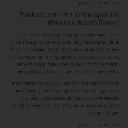
לפרטים והזמנות לחצו כאן.
מלון פוקט אמרלד ביץ' ריזורט (Phuket
Emerald Beach Resort)
זה מלון במיקום מצוין בחוף קארון, במרחק של מספר צעדים בלבד
מהחוף. המלון כולל פארק מים ומתקני שעשועים לילדים, בריכת שחייה
חיצונית וגינה מטופחת. החדרים במלון מרווחים ומאובזרים היטב, וכוללים
מיזוג אוויר, פינת ישיבה, טלוויזיה וכספת. בחדר הרחצה תמצאו נעלי בית
וחלוקי רחצה. כל חדר מצויד גם בשולחן עבודה וקומקום. למשפחות
מומלצים במיוחד החדרים עם גישה ישירה לבריכה, המרווחים במיוחד.
ארוחת הבוקר מוגשת מדי בוקר בסגנון בופה, עם אוכל אמריקאי ואסייתי.
המלון ממוקם במרחק 2.8 ק"מ מחוף קאטה ו-42 ק"מ משדה התעופה
הבינלאומי של פוקט. בין השירותים הנוספים שהמלון מציע: שירות
חדרים, הסעות משדה התעופה, חניה פרטית חינם ואינטרנט אלחוטי
חינם בכל רחבי המלון.
לפרטים והזמנות לחצו כאן.