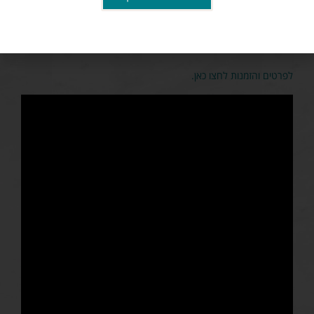
למשפחות שרוצות להיות עצמאיות. המלון מציע שתי מסעדות: Som's
Kitchen המגישה מנות בינלאומיות וארוחת בוקר בסגנון בופה, ומסעדת
Fino המציעה מנות גורמה.
לפרטים והזמנות לחצו כאן.