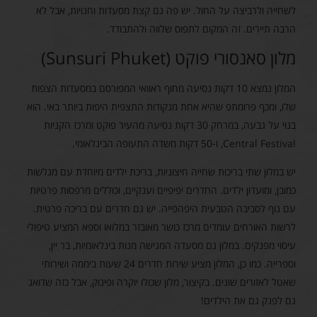
לשחייה ולרביצה על החול. יש פה גם קצת מסעדות וחנויות, אבל לא
הרבה תיירים. זה המקום לתפוס שלווה ולהתבודד.
מלון סאנסורי פוקט (Sunsuri Phuket)
המלון נמצא 10 דקות נסיעה מחוף ראוואי המפורסם במסעדות הצפות
שלו, ומכף פרומתפ שהיא אחת מנקודות התצפית היפות ביותר באי. הוא
בנוי על גבעה, במרחק 30 דקות נסיעה מהעיר פוקט ומרכז הקניות
Central Festival, ו-50 דקות משדה התעופה הבינלאומי.
יש במלון שתי בריכות שחייה חיצוניות, בריכת ילדים מיוחדת עם מגלשות
כמובן, ומועדון ילדים. החדרים יפיפיים וענקיים, וכוללים מרפסות פרטיות
עם נוף לסביבה הטבעית היפהפייה. יש גם חדרים עם בריכה פרטית.
לרשות האורחים עומדים מרכז כושר מאובזר במלואו וספא המציע טיפולי
עיסוי מפנקים. במלון גם מסעדה המגישה מנות בינלאומיות, בר יין,
וספרייה. כמו כן, המלון מציע שירות חדרים 24 שעות ביממה ושירותי
שאטל לאזורים שונים. בקיצור, מלון שכולו יוקרה ופינוק, אבל כזה שדואג
גם לפנק גם את הילדים!