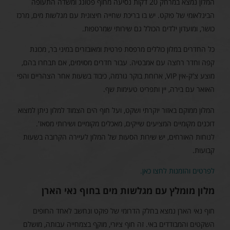
המלון נמצא במרחק 20 דקות נסיעה מחוף פטונג ומשדה התעופה
הבינלאומי של פוקט. יש בו בריכת שחייה חיצונית עם מגלשות מים, מרכז
כושר, ומועדון ילדים הכולל גם שירותי שמרטפות.
כל החדרים במלון כוללים מרפסת פרטית ומאובזרים במיני בר, מכונת
קפה וחדר רחצה עם אמבטיה. עבור חדרים מסוימים, אם תבחרו בהם,
מוצע צ'ק-אין VIP, ארוחת בוקר גורמה, כיבוד בשעות אחר הצהריים והפי
האואר עם בירה, יין ותפריט טעימות שף.
המלון ממוקם באזור יוקרתי ושקט, ועל חוף הים הצמוד למלון ניתן למצוא
דוכנים מקומיים המציעים שייקים, מאכלים מקומיים ושירותי מסאז'.
לנוחות האורחים, יש שירות הסעות של המלון לעיירה הקרובה בשעות
קבועות.
לפרטים והזמנות לחצו כאן.
מלון מומלץ עם מגלשות מים בחוף נאי הארן
חוף נאי הארן נמצא בחלק הדרומי של פוקט ונחשב לאחד החופים
השקטים והמבודדים באי. זה חוף ציורי, מוקף בצמחייה עבותה, מושלם