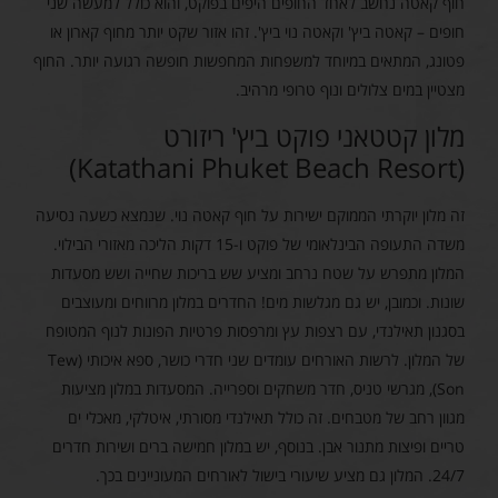
חוף קאטה נחשב לאחד החופים היפים בפוקט, והוא כולל למעשה שני
חופים – קאטה ביץ' וקאטה נוי ביץ'. זהו אזור שקט יותר מחוף קארון או
פטונג, המתאים במיוחד למשפחות המחפשות חופשה רגועה יותר. החוף
מצטיין במים צלולים ונוף טרופי מרהיב.
מלון קטטאני פוקט ביץ' ריזורט
(Katathani Phuket Beach Resort)
זה מלון יוקרתי הממוקם ישירות על חוף קאטה נוי. שנמצא כשעה נסיעה
משדה התעופה הבינלאומי של פוקט ו-15 דקות הליכה מאזורי הבילוי.
המלון מתפרש על שטח נרחב ומציע שש בריכות שחייה ושש מסעדות
שונות. וכמובן, יש גם מגלשות מים! החדרים במלון מרווחים ומעוצבים
בסגנון תאילנדי, עם רצפות עץ ומרפסות פרטיות הפונות לנוף המטופח
של המלון. לרשות האורחים עומדים שני חדרי כושר, ספא איכותי (Tew
Son), מגרשי טניס, חדר משחקים וספרייה. המסעדות במלון מציעות
מגוון רחב של מטבחים. זה כולל תאילנדי מסורתי, איטלקי, מאכלי ים
טריים ופיצות מתנור אבן. בנוסף, יש במלון חמישה ברים ושירות חדרים
24/7. המלון גם מציע שיעורי בישול לאורחים המעוניינים בכך.