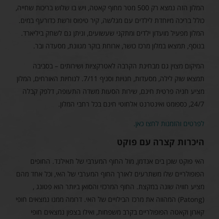
המלון הזה נמצא רק 500 מטר מחוף קאטה, ויש בו שלוש בריכות שחייה,
כולל בריכה מיוחדת לילדים עם מגלשה, קיר טיפוס ורשת כדורעף במים.
המלון מפעיל מועדון ילדים ומתקני שעשועים, וניתן גם לשחק ביליארד.
בנוסף, תמצאו במלון מרכז כושר, ארוחת בוקר מגוונת, מסעדה ובר.
המיקום מצוין גם מבחינת הקרבה לאטרקציות ושירותים – בסביבה
תמצאו שוק לילה, מסעדות, חנויות וסניף 7/11. לנוחיות האורחים, המלון
מציע חניה פרטית חינם, שירות הסעות משדה התעופה, דלפק קבלה
24/7, כספומט ואינטרנט אלחוטי חינם בכל רחבי המלון.
לפרטים והזמנות לחצו כאן.
היכרות קצרה עם פוקט
האי פוקט שוכן בים אנדמן, מול החוף המערבי של תאילנד. החופים
הפופולריים שלו משתרעים לאורך החוף המערבי של האי, וכל אחד מהם
מציע חוויה שונה במקצת. החוף המרכזי והסואן ביותר הוא פטונג ,
(Patong) המהווה את מרכז הבילויים של האי. דרומה ממנו נמצאים חופי
קארון וקאטה הפופולריים בקרב משפחות, ואילו בצפון נמצאים חופי