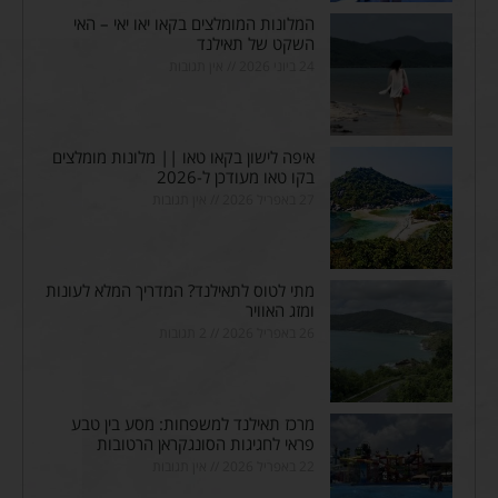
המלונות המומלצים בקאו יאו יאי – האי
השקט של תאילנד
24 ביוני 2026
אין תגובות
איפה לישון בקאו טאו || מלונות מומלצים
בקו טאו מעודכן ל-2026
27 באפריל 2026
אין תגובות
מתי לטוס לתאילנד? המדריך המלא לעונות
ומזג האוויר
26 באפריל 2026
2 תגובות
מרכז תאילנד למשפחות: מסע בין טבע
פראי לחגיגות הסונגקראן הרטובות
22 באפריל 2026
אין תגובות