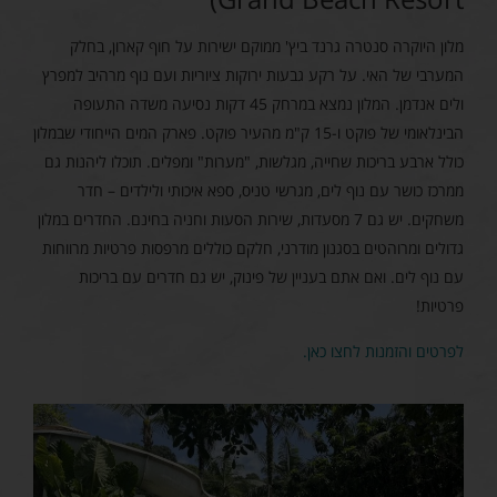
מלון היוקרה סנטרה גרנד ביץ' ממוקם ישירות על חוף קארון, בחלק
המערבי של האי. על רקע גבעות ירוקות ציוריות ועם נוף מרהיב למפרץ
ולים אנדמן. המלון נמצא במרחק 45 דקות נסיעה משדה התעופה
הבינלאומי של פוקט ו-15 ק"מ מהעיר פוקט. פארק המים הייחודי שבמלון
כולל ארבע בריכות שחייה, מגלשות, "מערות" ומפלים. תוכלו ליהנות גם
ממרכז כושר עם נוף לים, מגרשי טניס, ספא איכותי ולילדים – חדר
משחקים. יש גם 7 מסעדות, שירות הסעות וחניה בחינם. החדרים במלון
גדולים ומרוהטים בסגנון מודרני, חלקם כוללים מרפסות פרטיות מרווחות
עם נוף לים. ואם אתם בעניין של פינוק, יש גם חדרים עם בריכות
פרטיות!
לפרטים והזמנות לחצו כאן.