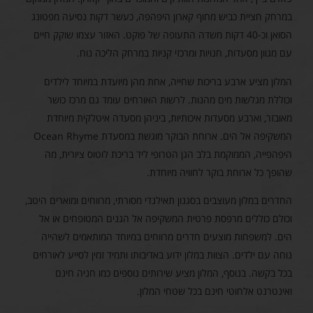
במרחק חציית כביש מחוף קארון היפהפה, כעשר דקות נסיעה מפטונג
הסואן וכ-40 דקות משדה התעופה של פוקט. האזור עצמו שוקק חיים
עם מגוון מסעדות, חנויות ומרכזי קניות במרחק הליכה נוח.
המלון מציע ארבע בריכות שחייה, אחת מהן מיועדת במיוחד לילדים
וכוללת מגלשות מים מהנות. לרשות האורחים עומד גם מרכז כושר
מאובזר, וארבע מסעדות איכותיות, ביניהן מסעדה איטלקית מיוחדת
המשקיפה אל הים. ארוחת הבוקר מוגשת במסעדת Ocean Rhyme
היפהפייה, הממוקמת בלב הגן הטרופי ליד בריכת לוטוס ציורית, מה
שהופך כל ארוחת בוקר לחוויה מיוחדת.
החדרים במלון מעוצבים בסגנון תאילנדי מסורתי, מרווחים ומוארים היטב,
וכולם כוללים מרפסת פרטית המשקיפה אל הגנים המטופחים או אל
הים. למשפחות מוצעים חדרים מרווחים במיוחד המותאמים לשהייה
נוחה עם ילדים. הצוות במלון ידוע באדיבותו ותמיד זמין לסייע לאורחים
בכל בקשה. בנוסף, המלון מציע שירותים נוספים כמו חניה חינם
ואינטרנט אלחוטי חינם בכל שטחי המלון.