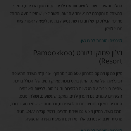
המלון מתאים במיוחד למשפחות עם ילדים בזכות מגוון הבריכות, מתקני
המשחקים והקרבה לחוף. יחד עם זאת, חשוב לציין שהאזור מעט מרוחק
ממרכזי הבילוי. כך שלרוב נדרשת נסיעה במונית ליציאה לאטרקציות
מחוץ למלון.
לפרטים והזמנות לחצו כאן.
מלון פמוקו ריזורט (Pamookkoo
Resort)
מלון פמוקו ממוקם במרחק 600 מטר מהחוף ו-45 ק"מ משדה התעופה
הבינלאומי של פוקט. המלון בולט בזכות פארק המים שלו הכולל בריכת
שחייה חיצונית עם מגלשות מלהיבות ודי גבוהות. לרשות האורחים
הצעירים עומדים גם מועדון ילדים, מתקני שעשועים, ושולחן טניס.
החדרים במלון מרווחים ונוחים למשפחות, ובמתחם יש שתי מסעדות ובר,
ומרכז כושר. המלון מציע גם שירות חדרים, דלפק קבלה 24/7, חניה
פרטית חינם, אינטרנט אלחוטי חינם והסעות משדה התעופה.
לפרטים והזמנות לחצו כאן.