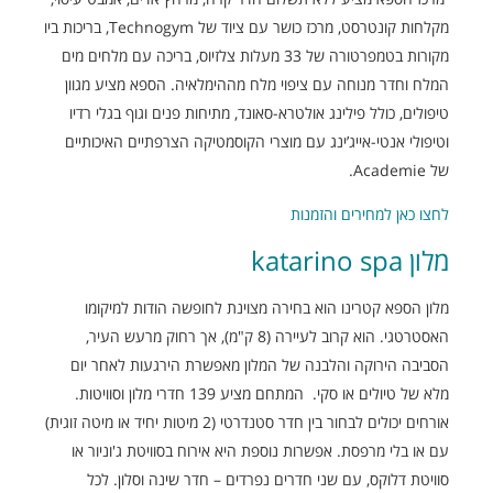
מקלחות קונטרסט, מרכז כושר עם ציוד של Technogym, בריכות ביו
מקורות בטמפרטורה של 33 מעלות צלזיוס, בריכה עם מלחים מים
המלח וחדר מנוחה עם ציפוי מלח מההימלאיה. הספא מציע מגוון
טיפולים, כולל פילינג אולטרא-סאונד, מתיחות פנים וגוף בגלי רדיו
וטיפולי אנטי-אייג’ינג עם מוצרי הקוסמטיקה הצרפתיים האיכותיים
של Academie.
לחצו כאן למחירים והזמנות
מלון katarino spa
מלון הספא קטרינו הוא בחירה מצוינת לחופשה הודות למיקומו
האסטרטגי. הוא קרוב לעיירה (8 ק"מ), אך רחוק מרעש העיר,
הסביבה הירוקה והלבנה של המלון מאפשרת הירגעות לאחר יום
מלא של טיולים או סקי. המתחם מציע 139 חדרי מלון וסוויטות.
אורחים יכולים לבחור בין חדר סטנדרטי (2 מיטות יחיד או מיטה זוגית)
עם או בלי מרפסת. אפשרות נוספת היא אירוח בסוויטת ג'וניור או
סוויטת דלוקס, עם שני חדרים נפרדים – חדר שינה וסלון. לכל