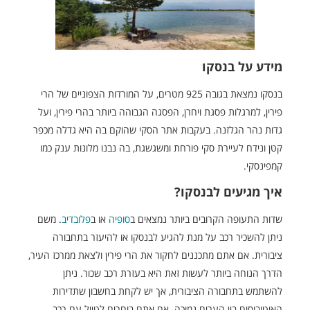
מידע על בנסקו
בנסקו נמצאת בגובה 925 מטרים, על המורדות הצפוניים של הרי
פירין, למרגלות פסגת ויחרן, הפסגה הגבוהה ביותר בהרי פירין, ועל
גדות נהר הגלזנה. בעקבות אתר הסקי שהוקם בה היא גדלה מכפר
קטן ונידח לעיירת סקי פורחת ומשגשגת, בה נבנו מלונות ענק כמו
קמפינסקי.
איך מגיעים לבנסקו?
שדות התעופה הקרובים ביותר נמצאים ב
סופיה
או ב
פלובדיב
. משם
ניתן להשכיר רכב על מנת להגיע לבנסקו או להיעזר בתחבורה
ציבורית. אם אתם מתכננים לחקור את הרי פירין ולצאת ממרכז העיר,
הדרך הנוחה ביותר לעשות זאת היא בעזרת רכב שכור. ניתן
להשתמש בתחבורה הציבורית, אך יש לקחת בחשבון שתדירות
האוטובוסים בין הערים נמוכה. אם אתם בוחרים לטייל עם רכב,