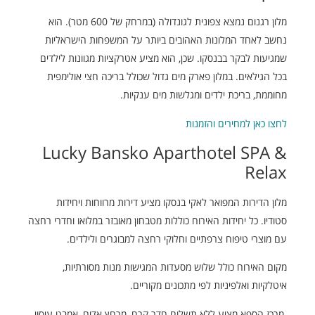
מלון רגנום נמצא צפונית לגונדולה (במרחק של 600 מטר). הוא
נחשב לאחד המלונות האהובים ביותר על המשפחות הישראליות
שמגיעות לבקר בבנסקו. שכן, הוא מציע אטרקציות מגוונות לילדים
בכל הגילאים. במלון פארק מים גדול שכולל בריכה חצי אולימפית
מחוממת, בריכת ילדים ומגלשות מים ענקיות.
לחצו כאן למחירים והזמנות
Lucky Bansko Aparthotel SPA &
Relax
מלון הדירות המפואר לאקי בנסקו מציע דירות מרווחות ויחידות
סטודיו. כל יחידות האירוח כוללות מטבחון מאובזר במלואו וחדרי רחצה
עם מוצרי טיפוח צרפתיים וחלוקי רחצה למבוגרים ולילדים.
מקום האירוח כולל שלוש מסעדות המגישות מנות מסורתיות,
איטלקיות ואלפיניות לפי מתכונים מקוריים.
מרכז הספא מציע ללא תשלום חדר קרח, מרחץ אדים, אמבט עיסוי,