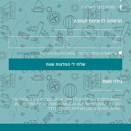
טיולים במזרח אירופה
הרשמה לרשימת תפוצה
אני מאשר/ת קבלת דיוור במייל ושימוש בפרטים בהתאם ל
מדיניות הפרטיות
שלחי לי המלצות שוות
גילוי נאות
כשאתם מזמינים דרך הלינקים באתר, אנחנו מקבלים עמלה קטנה על
ההזמנה. התוכן בפורטל Check in out מסופק על ידי הספקים. טיב
השירות, האיכות והתוכן באחריות הספקים בלבד.