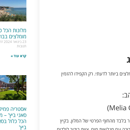
מלונות הכל כ
מומלצים בבול
23 בינואר 2024
תגובות
קרא עוד »
צים ביותר לדעתי. רק הקפידו להזמין
ב:
אסטריה פמילי
סאני ביץ' – מל
הכל כלול בסא
וכבים בחולות הזהב, באזור שקט אך במרחק של 100 מטר בלבד מהחוף הפרטי של המלון. בקיץ
ביץ'
ון בריכה עם מגלשות מים, צוות בידור לילדים