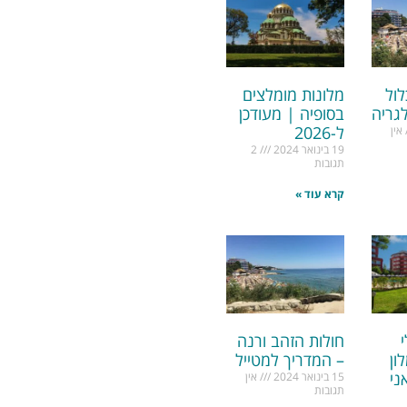
לול
מלונות מומלצים
גריה
בסופיה | מעודכן
ל-2026
אין
19 בינואר 2024
2
תגובות
קרא עוד »
חולות הזהב ורנה
ון
– המדריך למטייל
ני
15 בינואר 2024
אין
תגובות