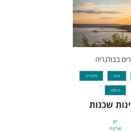
ים בבולגריה
ורנה
פלובדיב
בנסקו
נות שכנות
יוון
טורקיה