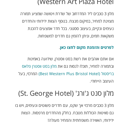
Western Art Plaza Hotel)
מלון 3 כוכבים ליד המדרחוב של שדרת ויטושה שמציע תמורה
מצוינת למחיר, במיקום מנצח. בנוסף הצוות ידידותי והחדרים
נעימים ונקיים, בעיצוב ססגוני. בכל חדר אמצעים להכנת
משקאות חמים, וניתן להזמין גם חדרים למשפחות.
לפרטים והזמנת מקום לחצו כאן
.
אם אתם אוהבים את רשת בסט ווסטרן, שידועה באמינות
ובתמורה למחיר, תוכלו לנסות גם את
מלון בסט ווסטרן פלאס
בריסטול (Best Western Plus Bristol Hotel)
המרכזי, בעל
העיצוב הייחודי.
מלון סנט ג'ורג' (St. George Hotel)
מלון 3 כוכבים מרכזי אך שקט, עם חדרים פשוטים ונעימים, ויש בו
גם סוויטות הכוללות מטבח. בחלק מהחדרים מרפסות. הצוות
ידידותי, האווירה משפחתית והמחיר מעולה!