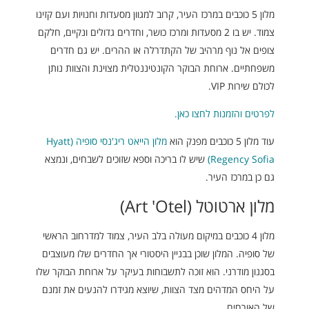
מלון 5 כוכבים במרכז העיר, קרוב למגוון מסעדות וחנויות ועם קזינו
צמוד. יש בו 2 מסעדות ומרכז כושר, וחדרים גדולים ונקיים, חלקם
צופים אל נוף מרהיב של הקתדרלה או ההרים. יש גם חדרים
משפחתיים. ארוחת הבוקר הקונטיננטלית מצוינת והצוות נותן
לכולם שירות VIP.
לפרטים והזמנות לחצו כאן.
עוד מלון 5 כוכבים מפנק הוא
מלון הייאט ריג'נסי סופיה (Hyatt
Regency Sofia)
שיש לו בריכה וספא שזוכים לשבחים, ונמצא
גם כן במרכז העיר.
מלון ארטוטל (Art 'Otel)
מלון 4 כוכבים במיקום מעולה בלב העיר, צמוד למדרחוב הראשי
של סופיה. המלון שוכן בבניין היסטורי אך החדרים שלו מעוצבים
בסגנון מודרני. הוא זוכה לתשבוחות בעיקר על ארוחת הבוקר שלו
על היחס המדהים מצד הצוות, שיוצא מגידרו להנעים את זמנם
של האורחים.