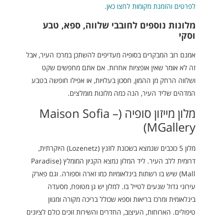
לפרטים והזמנת מקומות לחצו כאן.
מלונות נוספים לחובבי שלווה, ספא, טבע
וסקי
אמנם רוב המבקרים בסופיה מעדיפים להשתכן במרכז העיר, אבל
זה לא אומר שאין אופציות אחרות. אם אתם מחפשים שקט
ושלווה הרחק מן ההמון, חסכון בעלויות, או אפילו חופשה בטבע
המדהים שליד העיר, הנה כמה מלונות מומלצים.
מלון מייזון סופיה (Maison Sofia –
MGallery)
מלון 5 כוכבים שנמצא בשכונת לוזנץ (Lozenetz) היוקרתית,
דרומית ללב העיר. ליד המלון נמצא הקניון המומלץ (Paradise
Mall) שיש בו רשתות בינלאומיות כמו זארה וספורה. וגם פארק
עירוני גדול שנעים לטייל בו. למלון יש גן מטופח, מסעדה
בינלאומית ומרכז בריאות וספא שכולל בריכה מקורה ומגוון
טיפולים. הארוחות, העיצוב, החדרים והשירות זוכים כולם לציונים