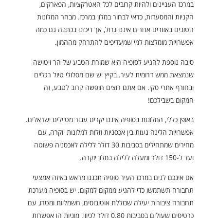
במרכז העניינים ולהיות קרובים לכל האטרקציות, הפארקים,
הקניות והמסעדות, כדאי לבחור במלון במרכז. מבחר המלונות
הטובים באזורים אחרים איננו גדול, אך ריכזנו בכתבה גם כמה
אפשרויות מומלצות למי שמעדיפים להתרחק מההמון.
סיבה נוספת להגיע לסופיה היא שמורת הטבע של הר ויטושה
שנמצאת ממש דרומית לעיר. בקיץ יש שם מסלולי טיול רגליים
ובחורף אתרי סקי. אם אתם רוצים חופשה קרוב לטבע, זה
המקום בשבילכם!
באופן כללי, המלונות בסופיה אינם יקרים עבור מטיילים ישראלים.
אפשרויות הלינה נעות בין אכסניות זולות למלונות יוקרה, עם
מחירים שמתחילים בסביבות 30 דולר ללילה לאכסניה פשוטה
ועד ל-150 דולר ומעלה ללילה במלון יוקרה.
אם אינכם לנים במרכז העיר סופיה תכננו מראש באיזה אמצעי
תחבורה תשתמשו כדי להגיע ממקום למקום. יש בסופיה מערכת
תחבורה ציבורית יעילה שכוללת אוטובוסים, חשמליות ומטרו, עם
כרטיסים שעולים בסביבות 0.80 דולר לכיוון. מוניות הן אפשרות