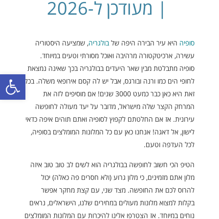
| מעודכן ל-2026
סופיה
היא עיר הבירה היפה של
בולגריה
, שמציעה היסטוריה
עשירה, ארכיטקטורה מרהיבה ואוכל מסורתי וטעים במיוחד.
סופיה מתבלטת מבין שאר היעדים בבולגריה בכך שאינה נמצאת
פתח סרגל
לחופי הים כמו ורנה ובורגס, אבל יש לה קסם אירופאי משלה. בכל
זאת היא כאן כבר כמעט 3000 שנים! אם מוסיפים לזה את
המרחק הקצר שלה מישראל, מדובר על יעד מעולה לחופשה
עירונית. אז אם החלטתם לקפוץ לסופיה ואתם תוהים איפה כדאי
לישון, אל דאגה! אנחנו כאן עם כל המלונות המומלצים בסופיה,
לכל העדפה וטעם.
הטיפ הכי חשוב לחופשה בבולגריה הוא לשים לב טוב טוב איזה
מלון אתם מזמינים, כי מלון גרוע (ולא חסרים פה כאלה) יכול
להרוס לכם את החופשה. מצד שני, עם קצת מחקר אפשר
בקלות למצוא מלונות מעולים במחירים שלנו, הישראלים, נראים
נוחים במיוחד. אז הצטרפו אלינו להיכרות עם המלונות המומלצים