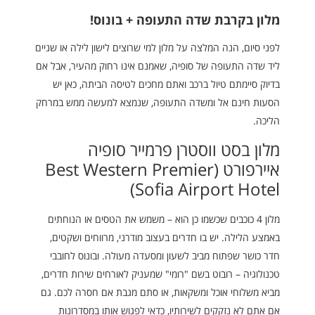
מלון בקרבת שדה התעופה + בונוס!
לפני סיום, הנה המלצה על מלון למי שרוצים לישון לילה או שניים
ליד שדה התעופה של סופיה, שאמנם אינו רחוק מהעיר, אבל אם
בדיוק סיימתם טיול ברכב ואתם מחכים לטיסה הביתה, כאן יש
הסעות חינם אל ומשדה התעופה, שנמצא למעשה ממש במרחק
הליכה.
מלון בסט ווסטרן פרמייר סופיה
איירפורט (Best Western Premier
Sofia Airport Hotel)
מלון 4 כוכבים שכשמו כן הוא – משמש את הטסים או הנוחתים
באמצע הלילה. יש בו חדרים בעצוב מודרני, מרווחים ושקטים,
חדר כושר שפתוח מביב לשעון ומסעדה מעולה. ובונוס לחובבי
טכנולוגיה – רובוט בשם "רומי" שמעניק לאורחים שירות חדרים,
מביא משלוחי אוכל ומשקאות, או סתם מגבת אם חסרה לכם. גם
אם אתם לא נזקקים לשירותיו, כדאי לפגוש אותו במסדרונות