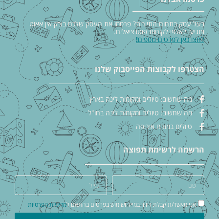
בעל עסק בתחום התיירות? פרסמו את העסק שלכם בצ׳ק אין אאוט
ותגיעו לאלפי לקוחות פוטנציאלים.
לחצו כאן לפרטים נוספים
!
הצטרפו לקבוצות הפייסבוק שלנו
מה שחשוב: טיולים ומקומות לינה בארץ
מה שחשוב: טיולים ומקומות לינה בחו"ל
טיולים במזרח אירופה
הרשמה לרשימת תפוצה
אני מאשר/ת קבלת דיוור במייל ושימוש בפרטים בהתאם ל
מדיניות הפרטיות