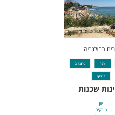
ים בבולגריה
ורנה
פלובדיב
בנסקו
נות שכנות
יוון
טורקיה