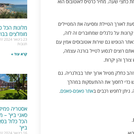
חת כחצי שעה. מחיר כרטיס לאוטובוס הוא
סעת לאורך הטיילת ומסיעה את המטיילים
מלונות הכל כ
קרונות על גלגלים שמחוברים זה לזה,
מומלצים בבול
23 בינואר 2024
ם ועליזים. מחיר הנסיעה הוא 3 לבה. יש באתר הנופש גם שירות אוטובוסים אמין עם
תגובות
ובוסים ממוזגים. הכרטיס עולה 2 לבה. אם אתם רוצים לנסוע לטייל בורנה עצמה,
קרא עוד »
צורך והן יקרות.
הב כחלק מטיול ארוך יותר בבולגריה. גם
אש כדי לחסוך את ההתעסקות במהלך
 ניתן לחפש רכבים ב
אתר פאפם-פאפם
.
אסטריה פמילי
סאני ביץ' – מל
הכל כלול בסא
ביץ'
בוא.
16 בינואר 2024