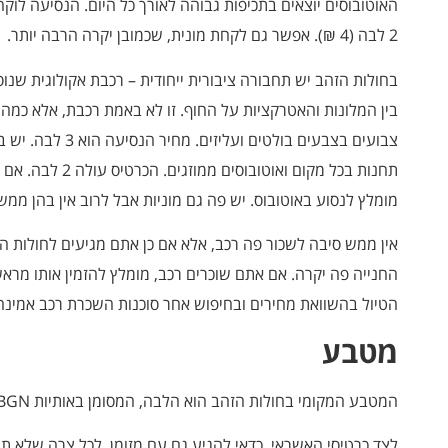
האוטובוסים יוצאים בתכיפות גבוהה לאורך כל היום. הנסיעה לוק
2 לבה (4 ₪). אפשר גם לקחת מונית, שכמובן יקרה הרבה יותר.
בחולות הזהב יש תחבורה ציבורית ייחודית – רכבת אקולוגית שנו
בין המלונות והאטרקציות על החוף. זו לא באמת רכבת, אלא כמה 
צבועים בצבעים בולטי
תחנות בכל מקום ואוט
מומלץ לנסוע באוטובוס. יש פה גם מוניות אבל לרוב אין בהן ממש 
אין ממש סיבה לשכור פה רכב, אלא אם כן אתם מגיעים לחולות הז
החנייה פה יקרה. אם אתם שוכרים רכב, מומלץ להזמין אותו מר
הטיול בהשוואת מחירים ובחיפוש אחר סוכנות השכרת רכב אמינה.
מטבע
המטבע המקומי בחולות הזהב הוא הלבה, המסומן באותיות BGN.
לצד כרטיסי האשראי, כדאי להגיע גם עם מזומן, לכל צרה שלא ת