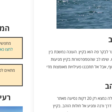
המל
מחפשים
לחצו כאן
ר לבקר פה הוא בקיץ. העונה נמשכת בין
ט. שימו לב שהטמפרטורות בקיץ מגיעות
 החוף, אבל אל תתכננו פעילויות מאומצות מדי
מתאים לכם
ב
רעיו
מנתב"ג יוצאות הרבה טיסות ישירות אל ורנה, ששדה התעופה שלה נמצא רק 20 דקות נסיעה מאתר
ה תוכלו לקחת את אוטובוס מספר 409 שעובר דרך ורנה ומגיע אל חולות הזהב. בקיץ