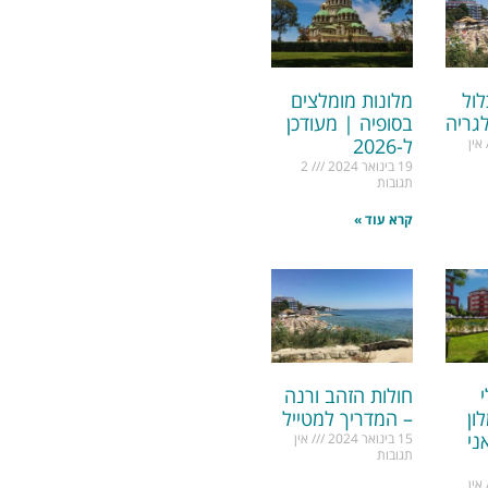
לול
מלונות מומלצים
גריה
בסופיה | מעודכן
ל-2026
אין
19 בינואר 2024
2
תגובות
קרא עוד »
חולות הזהב ורנה
ון
– המדריך למטייל
ני
15 בינואר 2024
אין
תגובות
אין