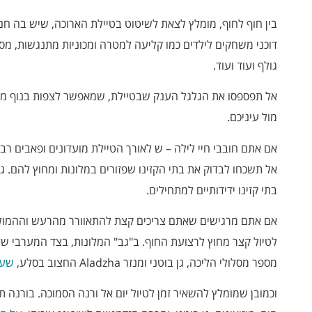
בין חוף לחוף, מומלץ לצאת לשיטוט בטיילת הארוכה, שיש בה חנ
דוכני משחקים לילדים כמו קליעה למטרה ומכוניות מתנגשות, מסעד
גולף ועוד ועוד.
אל תפספסו את הגלגל הענק שבטיילת, שמאפשר לצפות בנוף מרה
מול עיניכם.
אם אתם חובבי חיי לילה – ש לאורך הטיילת מועדונים ופאבים רבים
אל תשכחו לבדוק את בתי הקזינו שפזורים במלונות ומחוץ להם. גם
בתי קזינו ידידותיים למתחילים.
אם אתם מרגישים שאתם צריכים קצת להתאוורר מהרעש וההמולה
לטיול קצר מחוץ לרצועת החוף. ב"גב" המלונות, בצד המערבי של
מספר מסלולי הליכה, גן בוטני ומנזר Aladzha החצוב בסלע,
שעל
וכמובן שמומלץ להשאיר זמן לטיול יום אל ורנה הסמוכה. בורנה 