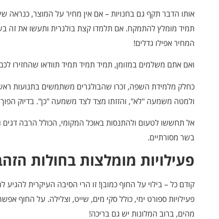
אותו הדבר תקף גם בחנויות – אם אין מחיר על המוצר, כנראה שי
תמיד מומלץ להתמקח. אם תלמדו קצת בולגרית ותעשו את זה בשפ
המחיר אפילו גדלים!
ואם אתם משלמים במזומן, תמיד תמיד תמיד תוודאו שהחזירו לכם 
כחלק מלמידת השפה, זכרו שהבולגרים משתמשים בתנועות ראש
ולמטה משמעה "לא", והזזתו מצד לצד משמעה "כן". בדיוק הפוך 
אל תחששו לטעום ולהתנסות באוכל המקומי, הכולל הרבה דגים ופ
בשר מסורתיים.
פעילויות מומלצות בחולות הזהב
קודם כל – בילוי על החוף כמובן! זו הרי הסיבה העיקרית להגיע ל
פעילויות ספורט ימי, כולל סקי מים, שייט, וצלילה. על החוף אפ
מהים, ברוב המלונות יש גם בריכה!