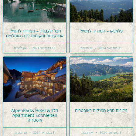
פלאכאו – המדריך למטייל
חבל זלצבורג – המדריך למטייל:
אטרקציות ומקומות לינה מומלצים
11 בפברואר 2024
אין תגובות
10 בפברואר 2024
אין תגובות
מלונות ספא מפנקים באוסטריה
מלון AlpenParks Hotel &
Apartment Sonnleiten
אוסטריה
8 בפברואר 2024
אין תגובות
5 בפברואר 2024
אין תגובות