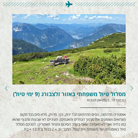
מסלול טיול משפחתי באזור זלצבורג (9 ימי טיול)
מסלול
טיפים
נובמבר 19, 2023
אין תגובות
אוקטובר 4, 2023
אוסטריה מדהימה, נופים מדהימים הכל ירוק, נקי, מדויק, מלא מים בכל מקום
(שרואים ושומעים את פכפוך הנחלים והאגמים). העיניים לא שבעות מהנוף שהוא
סיכום מס
כמו גלויה ואני לא מאמינה שאני בשלב הסיכום והטיול מאחורינו. לפניכם מסלול
טיול באוסטריה של משפחת וייס קופל. הרכב: זוג + 2 בנות (בת 12 + בת...
לטיולים 
טיול משפ