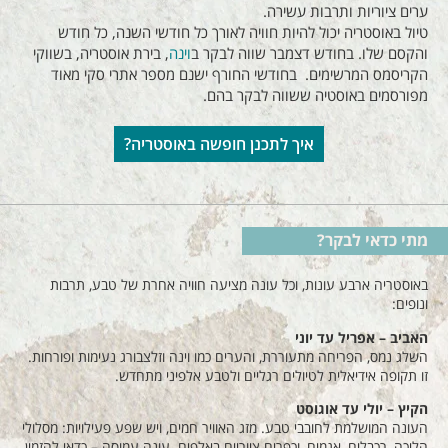
ערים ציוריות ותרבות עשירה.
טיול באוסטריה יכול להיות חוויה לאורך כל חודשי השנה, כל חודש
והקסם שלו. בחודש דצמבר שווה לבקר ב
וינה
, בירת אוסטריה, בשווקי
הקריסמס המרשימים. בחודשי החורף ישנם מספר אתרי סקי מאוד
מפורסמים באוסטיה ששווה לבקר בהם.
איך לתכנן חופשה באוסטריה?
מתי כדאי לבקר?
באוסטריה ארבע עונות, וכל עונה מציעה חוויה אחרת של טבע, תרבות
ונופים:
האביב – אפריל עד יוני
השלג נמס, הפריחה מתעוררת, והערים כמו וינה וזלצבורג נעימות ופורחות.
זו תקופה אידיאלית לטיולים רגליים ולטבע אלפיני מתחדש.
הקיץ – יולי עד אוגוסט
העונה המושלמת לחובבי טבע. מזג האוויר חמים, ויש שפע פעילויות: מסלולי
הליכה, רכבלים, אגמים, וכפרים ציוריים באלפים. עונה עמוסה – כדאי להזמין