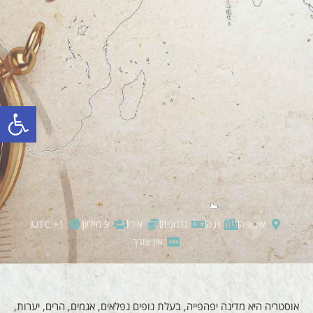
פתח סרגל
אירופה
וינה
גרמנית
אירו
9 מיליון
UTC +1
אין צורך
אוסטריה היא מדינה יפהפייה, בעלת נופים נפלאים, אגמים, הרים, יערות,