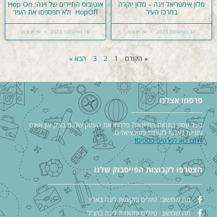
מלון אימפריאל וינה – מלון יוקרה
אוטובוס התיירים של וינה: Hop On
במרכז העיר
HopOff ולא תפספסו את העיר
31 באוקטובר 2023
אין תגובות
16 באוקטובר 2023
אין תגובות
« הקודם
1
2
3
הבא »
פרסמו אצלנו
בעל עסק בתחום התיירות? פרסמו את העסק שלכם בצ׳ק אין אאוט
ותגיעו לאלפי לקוחות פוטנציאלים.
לחצו כאן לפרטים נוספים
!
הצטרפו לקבוצות הפייסבוק שלנו
מה שחשוב: טיולים ומקומות לינה בארץ
מה שחשוב: טיולים ומקומות לינה בחו"ל