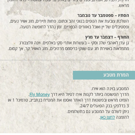
מראש.
הסתיו – ספטמבר עד נובמבר
השלכת צובעת את הנופים בגווני זהב וכתום. פחות תיירים, מזג אוויר נעים,
ופסטיבלים של יין ואוכל באזורים הכפריים. זמן נהדר לחופשה רגועה.
החורף – דצמבר עד מרץ
גן עדן לאוהבי שלג וסקי – בעשרות אתרי סקי באלפים. וינה וזלצבורג
מתמלאות באווירת חג עם שווקי כריסמס מרהיבים. מזג האוויר קר, אך קסום.
המרת מטבע
המטבע בוינה הוא אירו.
הדרך הפשוטה ביותר לקנות אירו לטיול היא דרך
Fly Money
.
הזמינו מראש ובפשטות דרך האתר ואספו את המט״ח בנתב״ג, טרמינל 1 או
3 בדלפקי בנק הפועלים 24/7.
ניתן לשלם על המטבע גם בתשלומים.
להזמנה
לחצו כאן
.