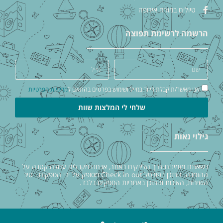
טיולים במזרח אירופה
הרשמה לרשימת תפוצה
אני מאשר/ת קבלת דיוור במייל ושימוש בפרטים בהתאם ל
מדיניות הפרטיות
שלחי לי המלצות שוות
גילוי נאות
כשאתם מזמינים דרך הלינקים באתר, אנחנו מקבלים עמלה קטנה על
ההזמנה. התוכן בפורטל Check in out מסופק על ידי הספקים. טיב
השירות, האיכות והתוכן באחריות הספקים בלבד.