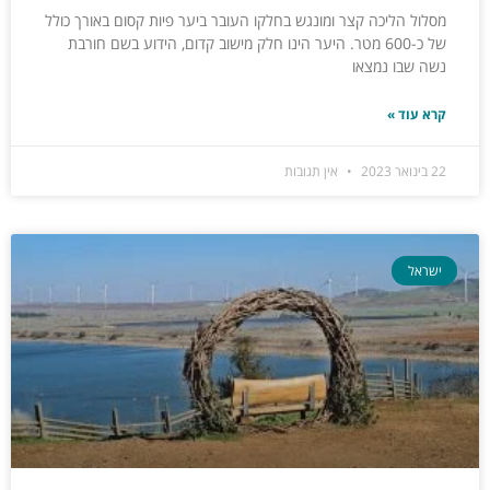
מסלול הליכה קצר ומונגש בחלקו העובר ביער פיות קסום באורך כולל
של כ-600 מטר. היער הינו חלק מישוב קדום, הידוע בשם חורבת
נשה שבו נמצאו
קרא עוד »
22 בינואר 2023
אין תגובות
ישראל