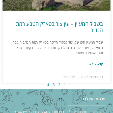
בשביל המעיין – עין צור בפארק הטבע רמת
הנדיב
שביל המעיין הינו שמו של מסלול הליכה בפארק רמת הנדיב העובר
במעיין עין צור, פלג מים מוצל, נקודות תצפית לעבר בקעת הנדיב
והרי השומרון, שטחי
קרא עוד »
13 בנובמבר 2022
אין תגובות
4
3
2
1
פרסמו אצלנו
בעל עסק בתחום התיירות? פרסמו את העסק שלכם בצ׳ק אין אאוט