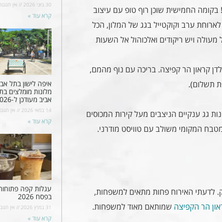
30 ביוני 2026
אין תגובות
 בקומה החמישית שוכן רוף טופ עם עיצוב
קרא עוד »
ארוחת ערב וקוקטייל בגג של המלון, הכל
 מעולה ויש ריקודים ואלכוהול אל השעות
דן קראון הר קפיצה. בריכה עם נוף מהמם,
איפה לישון בתל אבי
ת תשלום).
מלונות מומלצים בת
אביב מעודכן ל-2026
14 במאי 2026
אין תגובו
ות גג ענקיים הניצבים מעל קירות המכוסים
קרא עוד »
טבח המקומי משולב עם טוויסט מודרני.
עגלות קפה פתוחות
לתינוק. לדעתי האירוח פחות מתאים למשפחות,
בפסח 2026
ראון הר הקפיצה
שמותאם מאוד למשפחות.
31 במרץ 2026
אין תגובו
קרא עוד »