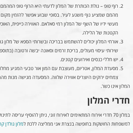
רוף טופ – גולת הכותרת של המלון לדעתי היא הרוף טופ המהמם!
מהמם שמציע נוף משגע לעיר. בסופי שבוע אפשר להזמין מקום ל
מעשי ידיו של השף של המלון רמי סאלאם. האווירה כייפית, האוכל
הקטנות של הלילה.
אורחי המלון יכולים להשתמש בבריכה ובשרותי הספא של מלון גול
שירותי עיסוי מעולים, בריכת זרמים וסאונה יבשה ורטובה (בתוספ
יש חללי כנסים ואירועים קטנים.
מסעדת המלון, אטריום, מעוצבת עם המון אור טבעי המגיע מחלונ
צמחים ירוקים היוצרים אווירה שלווה. המסעדה מגישה מנות מהמ
המלון אינו כשר.
חדרי המלון
במלון 70 חדרי אירוח המתאימים לאירוח זוגי, ניתן להוסיף עריסה 
למשפחות החושקות בחופשה בנצרת אני ממליצה ללכת ל
מלון גולדן ק