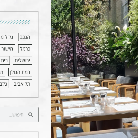
הנגב
גליל מ
כרמל
מישור 
ירושלים
בית 
רמת הגולן
מד
תל אביב
גלבו