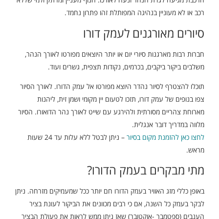
רכב או לא מעוניין בנהיגה המפותלת זהו פתרון נחמד.
סיורים מאורגנים לעמק דורו
חברות רבות מארגנות סיורי יום או יותר היוצאים מפורטו לאורך הנהר,
משלבים ביקור ביקבים, בכרמים, נקודות תצפית, גשרים ועוד.
תוכלו להצטרף לסיור נהדר היוצא מפורטו אל עמק הדורו. לאורך הסיור
צפו בנופים של עמק דורו, תזכו לטעום יין מקומי ושמן זית, ליהנות
מארוחת צהריים מסורתית ולהירגע עם שייט לאורך נהר הדואורו. הסיור
מלווה במדריך דובר אנגלית.
לחצו כאן להזמנת מקום בסיור
– ניתן לבטל ללא עלות עד 24 שעות
מראש.
מתי מבקרים בעמק הדורו?
באופן כללי מזג האוויר בעמק הדורו חם יותר ככל שמעמיקים מזרחה. ניתן
לבקר בעמק כל השנה, אם כי רבים מכוונים את הביקור לעונת בציר
הענבים (ספטמבר -אוקטובר) שאז ניתן ממש לראות את פעולת הבציר