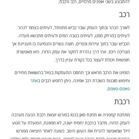
להתבצע בשני אופנים מרכזיים, רכב ורכבת.
רכב
לאורך הנהר ובתוך העמק עובר כביש מתפתל, לעיתים בצמוד לנהר
לעיתים במרחק ממנו, לעיתים בגובה המים ולעיתים מתנשא מעלה.
הכביש עובר בתוך עיירות וכפרים, חוצה גשרים והנסיעה בו מעניינת אך
מצריכה ריכוז. זוהי דרך נהדרת לחקור את עמק הדורו. היא מאפשרת
חופשיות ויכולת לעצור בכל נקודת עניין בדרך.
הזמינו את הרכב מראש וכך תחסכו התעסקות בטיול בהשוואת מחירים
וחיפוש סוכנות השכרת רכב אמינה. ניתן לחפש רכבים ב
אתר
פאפם-פאפם
.
רכבת
מתחנת קמפניה או תחנת סאן בנטו בפורטו יוצאת רכבת הנעה מערבה
לעמק הדורו. מדובר ברכבת יחסית ישנה, לא ממוזגת, הפועלת על מנוע
דיזל שמאפשר להריח את העשן היטב. כשעה לאחר היציאה מפורטו
הרכבת מגיעה לגדת הנהר ונעה לאורכו. הנוף מעניין ומרתק ולמי שללא