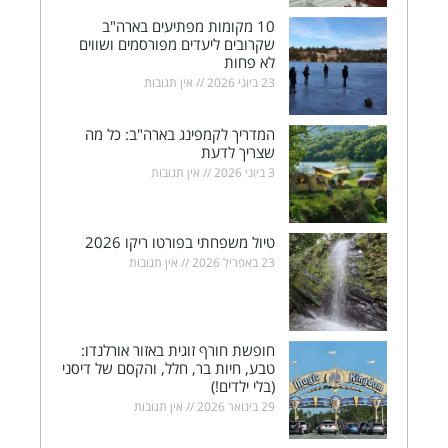
10 מקומות מפתיעים בארה"ב
שקרובים ליעדים מפורסמים ושווים
לא פחות
23 ביוני 2026
אין תגובות
המדריך לקמפינג בארה"ב: כל מה
שצריך לדעת
3 ביוני 2026
אין תגובות
טיול משפחתי בפורטו ריקו 2026
23 באפריל 2026
אין תגובות
חופשת חורף זוגית באזור אורלנדו:
טבע, חיות בר, חלל, והקסם של דיסני
(בלי ילדים!)
29 בינואר 2026
אין תגובות