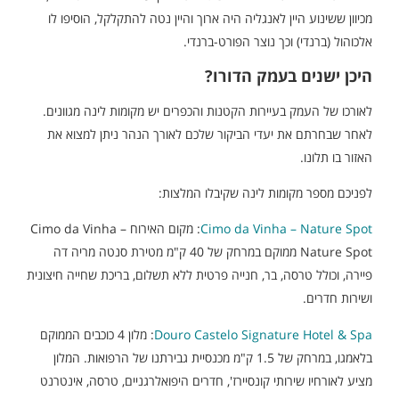
מכיוון ששינוע היין לאנגליה היה ארוך והיין נטה להתקלקל, הוסיפו לו
אלכוהול (ברנדי) וכך נוצר הפורט-ברנדי.
היכן ישנים בעמק הדורו?
לאורכו של העמק בעיירות הקטנות והכפרים יש מקומות לינה מגוונים.
לאחר שבחרתם את יעדי הביקור שלכם לאורך הנהר ניתן למצוא את
האזור בו תלונו.
לפניכם מספר מקומות לינה שקיבלו המלצות:
Cimo da Vinha – Nature Spot
: מקום האירוח Cimo da Vinha –
Nature Spot ממוקם במרחק של 40 ק"מ מטירת סנטה מריה דה
פיירה, וכולל טרסה, בר, חנייה פרטית ללא תשלום, בריכת שחייה חיצונית
ושירות חדרים.
Douro Castelo Signature Hotel & Spa
: מלון 4 כוכבים הממוקם
בלאמגו, במרחק של 1.5 ק"מ מכנסיית גבירתנו של הרפואות. המלון
מציע לאורחיו שירותי קונסיירז', חדרים היפואלרגניים, טרסה, אינטרנט