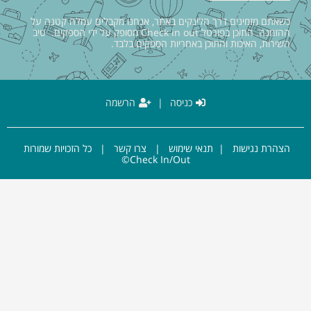
כשאתם מזמינים דרך הלינקים באתר, אנחנו מקבלים עמלה קטנה על
ההזמנה. התוכן בפורטל Check in out מסופק על ידי הספקים. טיב
השירות, האיכות והתוכן באחריות הספקים בלבד.
כניסה
|
הרשמה
הצהרת נגישות
|
תנאי שימוש
|
צרו קשר
| כל הזכויות שמורות
Check In/Out©