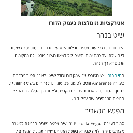
אטרקציות מומלצות בעמק הדורו
שיט בנהר
ישנן חברות המציעות מספר חבילות שיט על הנהר הנעות מכמה שעות,
ליום שלם ועד כמה ימים. השיט יכול לצאת מאזור פורטו וגם ממקומות
שונים לאורך הנהר.
ה
סיור הזה
יוצא מפורטו אל עמק דורו וכולל שייט. לאורך הסיור מבקרים
בעיירה Amarante וזוכים לטעום שני סוגי יינות אזוריים בשתי אחוזות יין.
בנוסף, הסיור כולל ארוחת צהריים מקומית ולאחר מכן הפלגה בנהר לצד
הנופים המרהיבים של עמק דורו.
מפגש הגשרים
סמוך לעיירה Peso da Eegua נמצאים מספר גשרים הנראים לכאורה
מצטלבים יחדיו למה שנקרא בשפת התיירים "אזור תמונת הגשרים".