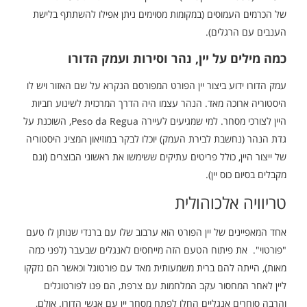
של הכרמים העמוסים (במקומות מסוימים ניתן אפילו להשתתף בלישת
הענבים עם הרגלים).
כמה מילים על יין, נהר וסירות ועמק הדורו
עמק הדורו ידוע ביצור יין הפורט המפורסם הנקרא על שם האזור ויש לו
היסטוריה ארוכה מאד. הנהר עצמו היה הדרך המרכזית לשינוע חביות
היין לצורכי מסחר. למי שמגיעים לעיירה Peso da Regua, השוכנת על
גדת הנהר (נחשבת לבירת העמק) יוכלו לבקר במוזיאון המציג היסטוריה
של ייצור היין, כולל פריטים עתיקים ששימשו את ראשוני הבוצרים (וגם
מקבלים בסיום כוס יין).
טריוויה אלכוהולית
אחד המאפיינים של יין הפורט הוא ערבוב שלו עם ברנדי שנותן לו טעם
"פורטוי". את פיתוח הטעם הזה מייחסים לאנגלים שבעבר (לפני כמה
מאות), הייתה להם ברית משמעותית מאד עם פורטוגל וכאשר הם נזקקו
ליין לאחר המחסור עקב המלחמות עם צרפת, הם פנו לפורטוגלים
והרבה סוחרים אנגליים החלו לפתח מסחר יין עם אנשי הדורו. אולם,