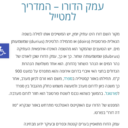
עמק הדורו – המדריך
למטייל
מקור השם דורו הינו עתיק יומין, יש המשייכים אותו למילה בשפה
הגאלית-פורטוגזית (doiro) או מהמילה הלטינית (durius) שמשמעותן
פתח סר
מים. יש הטוענים שהמקור הוא מהשפה האינדו-אירופאית העתיקה
(dubrus) שמשמעותה שחור. כך או כך, עמק הדורו שוכן לאורכו של
נהר המים או הנהר השחור (הדורו). הוא אחד משלושת הנהרות
הגדולים בחצי האי איברי בדרום אירופה והוא מתפרס על כמעט 900
ק"מ. תחילתו באזור קסטיליה ב
ספרד
, משם הוא זורם לכיוון מערב, אחר
כך משנה כיוון לדרום מערב ולמעשה משמש כחלק מהגבול בין ספרד
ל
פורטוגל
. בהמשך כשהוא נכנס לשטח פורטוגל הוא חוזר לזרום מערבה.
המפגש של הדורו עם האוקיינוס האטלנטי מתרחש באזור שנקרא "פוז
דה דורו" בפורטו.
עמק הדורו מתאפיין בערים קטנות וכפרים ובעיקר ידוע מבחינה