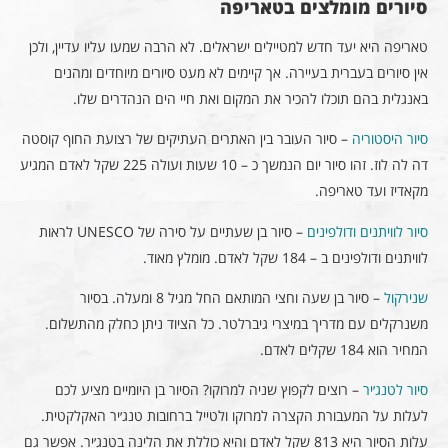
סיורים מומלצים בטאריפה
טאריפה היא יעד חדש למטיילים ישראלים. לא הרבה שמעו עליו עדיין, ולכן
אין סיורים בעברית בעיירה. אך קיימים לא מעט סיורים מיוחדים ומהנים
באנגלית בהם תוכלו להכיר את המקום ואת חיי הים הנהדרים שלו.
סיור היסטוריה
– סיור העובר בין האתרים העתיקים של רצועת החוף קוסטה
דה לה לוז. זהו סיור יום הנמשך כ – 10 שעות ועולה 225 שקל לאדם המגיע
מקאדיז ועד טאריפה.
סיור לוויתנים ודולפינים
– סיור בן שעתיים על סירה של UNESCO לראות
לוויתנים ודולפינים ב – 184 שקל לאדם. מומלץ מאוד.
שנירקול
– סיור בן שעה וחצי המותאם החל מגיל 8 ומעלה. בסיור
משנרקלים עם מדריך במיצרי גיברלטר. כל הציוד ניתן כחלק מהתשלום.
המחיר הוא 184 שקלים לאדם.
סיור לטנג׳יר
– רוצים לקפוץ שניה למרוקו? הסיור בן היומיים מציע לכם
לעלות על המעבורת הקצרה למרוקו ולטייל ברחובות טנג׳יר האקלקטית.
עלות הסיור היא 813 שקל לאדם והיא כוללת את הלינה בטנג׳יר. אפשר גם