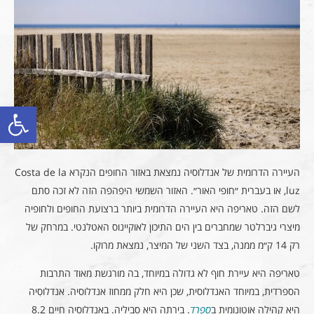
פתח סרגל
העיירה הדרומית של אנדלוסיה נמצאת באזור החופים הנקרא Costa de la
luz, או בעברית ״חופי האור״. האזור השמשי היפהפה הזה לא זכה סתם
לשם הזה. טאריפה היא העיירה הדרומית ביותר ברצועת החופים ולחופיה
מיצרי גיברלטר שמחברים בין הים התיכון לאוקיינוס האטלנטי. במרחק של
רק 14 ק״מ ממנה, בצד השני של המיצר, נמצאת מרוקו.
טאריפה היא עיירת חוף לא גדולה במיוחד, בה מורגשת מאוד התרבות
הספרדית, במיוחד האנדלוסית, שכן היא חלק ממחוז אנדלוסיה. אנדלוסִיה
היא קהילה אוטונומית ב
ספרד
. בירתה היא סביליה. באנדלוסיה חיים 8.2