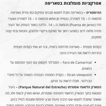
אטרקציות מומלצות בטאריפה
ההיסטוריה –
בטאריפה תוכלו למצוא מבנים עתיקים כמו טירת טאריפה
מהמאה ה – 10 לספירה, כנסיית סן מתאו מהמאה ה – 16 לספירה ושערי
חרז (Puerta de Jerez) מהמאה ה – 14. הליכה באזור העתיק של העיר
תהיה מלווה לרוב במופעי רחוב של מוזיקת וריקודי פלמנקו, וחנויות ובתי קפה
מתוקים.
נקודות תצפית – טאריפה מדהימה ביופיה, ובה יש שתי נקודות תצפית
נהדרות לראות את העיירה והים:
Faro de Camarinal – המגדלור הקסום עם הנוף המהמם על
החופים.
Strait viewpoint – נקודת המצפה הגבוהה הצופה על כל מיצרי
גיברלטר. תוכלו לראות עד מרוקו.
הפארק הלואמי אסטרחו (Parque Natural del Estrecho) –
העיר
נמצאת בתוך הפארק הלאומי היפהפה אסטרחו, שהוא פארק יבשתי וימי, מה
שאומר שתוכלו למצוא שם הרבה פינות טבע יפיפיות ומוגנות לטייל בהם.
ישנם לא מעט שבילי הליכה ואופניים, ומומלץ להנות מהטבע הקסום הסובב