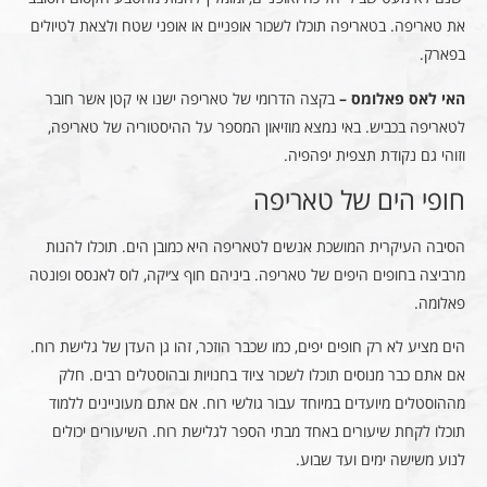
את טאריפה. בטאריפה תוכלו לשכור אופניים או אופני שטח ולצאת לטיולים
בפארק.
האי לאס פאלומס –
בקצה הדרומי של טאריפה ישנו אי קטן אשר חובר
לטאריפה בכביש. באי נמצא מוזיאון המספר על ההיסטוריה של טאריפה,
וזוהי גם נקודת תצפית יפהפיה.
חופי הים של טאריפה
הסיבה העיקרית המושכת אנשים לטאריפה היא כמובן הים. תוכלו להנות
מרביצה בחופים היפים של טאריפה. ביניהם חוף צ׳יקה, לוס לאנסס ופונטה
פאלומה.
הים מציע לא רק חופים יפים, כמו שכבר הוזכר, זהו גן העדן של גלישת רוח.
אם אתם כבר מנוסים תוכלו לשכור ציוד בחנויות ובהוסטלים רבים. חלק
מההוסטלים מיועדים במיוחד עבור גולשי רוח. אם אתם מעוניינים ללמוד
תוכלו לקחת שיעורים באחד מבתי הספר לגלישת רוח. השיעורים יכולים
לנוע משישה ימים ועד שבוע.