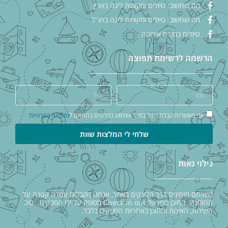
מה שחשוב: טיולים ומקומות לינה בארץ
מה שחשוב: טיולים ומקומות לינה בחו"ל
טיולים במזרח אירופה
הרשמה לרשימת תפוצה
אני מאשר/ת קבלת דיוור במייל ושימוש בפרטים בהתאם ל
מדיניות הפרטיות
שלחי לי המלצות שוות
גילוי נאות
כשאתם מזמינים דרך הלינקים באתר, אנחנו מקבלים עמלה קטנה על
ההזמנה. התוכן בפורטל Check in out מסופק על ידי הספקים. טיב
השירות, האיכות והתוכן באחריות הספקים בלבד.