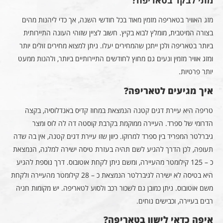
מתי לבקר בטאריפה?
מזג האוויר בטאריפה מזמין מאוד בכל חודשי השנה, אך כדי ליהנות מהים
בצורה המיטבית, מומלץ לבוא בקיץ. חשוב לציין שזוהי העונה התיירותית
ביותר בטאריפה ולכן ייתכן שהמחירים יעלו. ניתן למצוא מחירים זולים יותר
ומזג אוויר מזמין ונעים גם מחוץ לחודשים התיירותיים ביותר, ולהנות ממעט
יותר פרטיות.
איך מגיעים לטאריפה?
טריפה היא עיירת דגים קטנה הנמצאת במחוז קדיס באנדלוסיה, בקצה
הדרומי של ספרד. העיירה ממוקמת בקרבת קוסטה דה לה לוס ומצר
גיברלטר המפריד בין ספרד למרוקו. כיוון שזו עיירת דגים קטנה, אין בה שדה
תעופה, לכן הדרך להגיע לשם תהיה בעזרת טיסה ישירה למלגה, הנמצאת
כ – 125 קילומטר מהעיירה, ומשם ניתן לקחת אוטובוס. דרך נוספת להגיע
היא בטיסה לא ישירה לגיברלטר הנמצאת כ – 28 קילומטר מהעיירה ולקחת
משם אוטובוס. ניתן כמובן גם לשכור רכב ולסוע לטאריפה. יש מקומות חניה
רבים בעיירה, וכבישים נוחים.
איפה כדאי לישון בטאריפה?