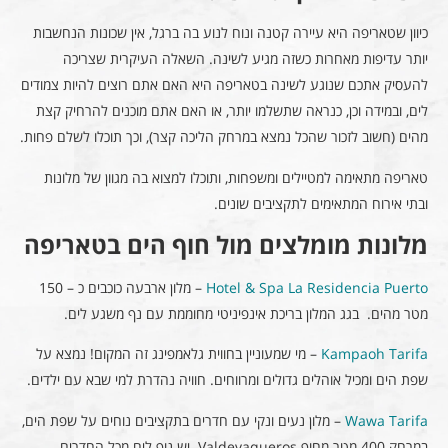
כיוון שטאריפה היא עיירה קטנה ונוח לנוע בה ברגל, אין שכונות הנחשבות
יותר עדיפות מאחרות כשזה מגיע לשינה. השאלה העיקרית שצריכה
להעסיק אתכם שנוגע לשינה בטאריפה היא האם אתם רוצים להיות צמודים
לים, ובמידה וכן, כנראה שתשלמו יותר, או האם אתם מוכנים להרחיק קצת
מהים (חשוב לזכור שהכל נמצא במרחק הליכה קצר), וכך תוכלו לשלם פחות.
טאריפה מתאימה למטיילים ומשפחות, ותוכלו למצוא בה מגוון של מלונות
ובתי אירוח המתאימים לתקציבים שונים.
מלונות מומלצים מול חוף הים בטאריפה
Hotel & Spa La Residencia Puerto
– מלון ארבעה כוכבים כ – 150
מטר מהים. בגג המלון בריכת אינפיניטי מחוממת עם נף משגע לים.
Kampaoh Tarifa
– מי שמעוניין בחווית גלאמפינג זה המקום! נמצא על
שפת הים ומכיל אוהלים גדולים ומרווחים. חוויה נהדרת למי שבא עם ילדים.
awa Tarifa
W
– מלון נעים ונקי עם חדרים בתקציבים נוחים על שפת הים,
במרחק 400 מטר מחוף Valdevaqueros. יש נוף לים מכל החדרים.