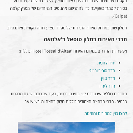
הקסם הים תיכוני שלה. בהגעה לאיזור מומלץ לשלב גם שיט קצר ורגוע
בסירת קטמרן בשקיעה כדי להתרשם מהנופים המיוחדים של מפרץ קלפה
(Calpe‏).
המלון שוכן במרחק מאזורי התיירות של ספרד ומציע חוויה מקומית ואותנטית.
חדרי האירוח במלון טוסאל ד'אלטאה
אפשרויות החדרים במקום האירוח 'Hotel Tossal d'Altea' כוללות:
יחידה זוגית
חדר סופיריור זוגי
חדר טווין
חדר ליחיד
החדרים כוללים אינטרנט קווי בחינם וכספת, בעוד שברובם יש גם מרפסת
פרטית. חדרי הרחצה הצמודים כוללים חלוק רחצה ומייבש שיער.
לחצו כאן למחירים והזמנות