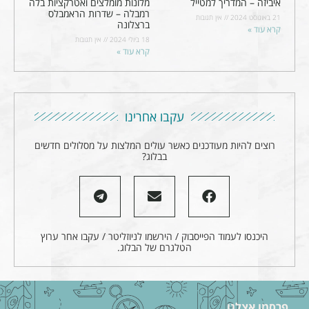
איביזה – המדריך למטייל
מלונות מומלצים ואטרקציות בלה
רמבלה – שדרות הראמבלס
21 באוגוסט 2024
אין תגובות
ברצלונה
קרא עוד »
18 ביולי 2024
אין תגובות
קרא עוד »
עקבו אחרינו
רוצים להיות מעודכנים כאשר עולים המלצות על מסלולים חדשים
בבלוג?
היכנסו לעמוד הפייסבוק / הירשמו לניוזליטר / עקבו אחר ערוץ
הטלגרם של הבלוג.
פרסמו אצלנו