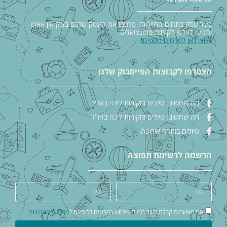
בעל עסק בתחום התיירות? פרסמו את העסק שלכם בצ׳ק אין אאוט
ותגיעו לאלפי לקוחות פוטנציאלים.
לחצו כאן לפרטים נוספים
!
הצטרפו לקבוצות הפייסבוק שלנו
מה שחשוב: טיולים ומקומות לינה בארץ
מה שחשוב: טיולים ומקומות לינה בחו"ל
טיולים במזרח אירופה
הרשמה לרשימת תפוצה
אני מאשר/ת קבלת דיוור במייל ושימוש בפרטים בהתאם ל
מדיניות הפרטיות