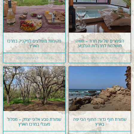
הצימרים של עין חרוד – חוויה
מקומות מומלצים לפיקניק במרכז
מושלמת למרגלות הגלבוע
הארץ
10:46
29 בדצמבר 2025
18:26
29 בדצמבר 2025
שמורת חוף גדור: החוף הכי יפה
שמורת טבע אלוני יצחק – מסלול
בארץ
מעגלי במרכז הארץ