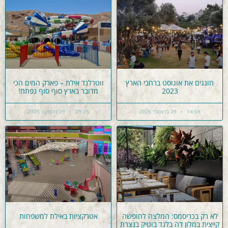
חוגגים את אוגוסט ברחבי הארץ
ווטרלנד אילת – פארק המים הכי
2023
מדובר בארץ סוף סוף נפתח!
14:59
29 בדצמבר 2025
09:25
29 בדצמבר 2025
לא רק בכריסמס: המלצה לחופשה
אטרקציות באילת למשפחות
קייצית במלון דה בלנד בוטיק בנצרת