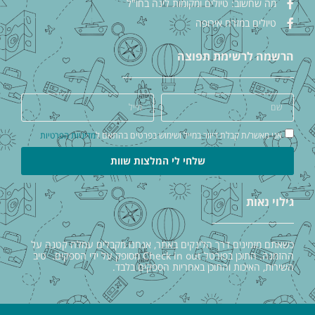
מה שחשוב: טיולים ומקומות לינה בחו"ל
טיולים במזרח אירופה
הרשמה לרשימת תפוצה
אני מאשר/ת קבלת דיוור במייל ושימוש בפרטים בהתאם ל
מדיניות הפרטיות
שלחי לי המלצות שוות
גילוי נאות
כשאתם מזמינים דרך הלינקים באתר, אנחנו מקבלים עמלה קטנה על
ההזמנה. התוכן בפורטל Check in out מסופק על ידי הספקים. טיב
השירות, האיכות והתוכן באחריות הספקים בלבד.