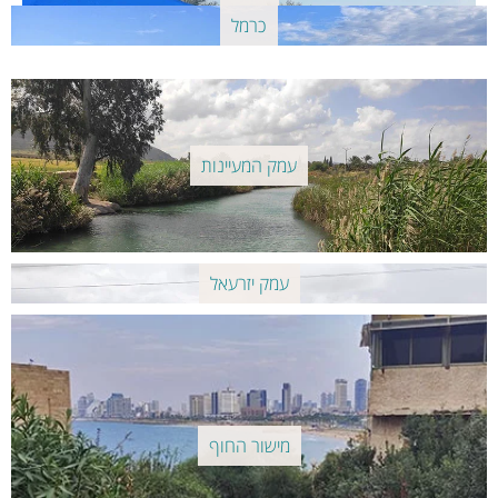
כרמל
עמק המעיינות
עמק יזרעאל
מישור החוף