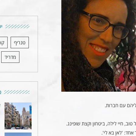
יע
טנריף
קו
מדריד
כ
ליהם עם חברות.
א
4
ב, חיי לילה, ביטחון וקצת שופינג.
חד: 'לאן בא לי'.
מ