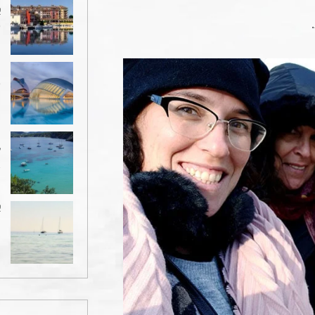
א
.
6 
ו
6 
מ
ל
2
א
1