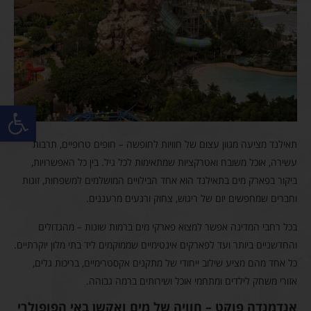
פתח סרגל
תאילנד מציעה מגוון עצום של חוויות לחופשה – חופים טרופיים, תרבות
עשירה, אוכל משובח ואטרקציות שמתאימות לכל גיל. בין כל האפשרויות,
ביקור בפארק מים בתאילנד הוא אחד הבילויים המושלמים למשפחות, זוגות
וחברים שמחפשים יום של ריגוש, צחוק ורגעים מרעננים.
בכל רחבי המדינה אפשר למצוא פארקי מים ברמות שונות – מהגדולים
והחדשניים ביותר ועד לפארקים אינטימיים שממוקמים ליד בתי מלון יוקרתיים.
כל אחד מהם מציע שילוב ייחודי של מתקנים אקסטרימיים, בריכות גלים,
אזורי משחק לילדים ומתחמי אוכל ושירותים ברמה גבוהה.
אנדמנדה פוקט – חוויה של מים ואקשן באי הפופולרי