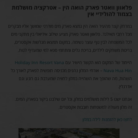
פלאוון וואטר פארק הואה הין – אטרקציה מושלמת
בצמוד להולידיי אין
במרחק קצר מהעיר הואה הין נמצא פארק מים מודרני שמושך אליו מבקרים
מכל רחבי תאילנד. פלאוון וואטר פארק מציע שילוב אידיאלי בין מתקני מים
לכל המשפחה לבין נוף עוצר נשימה. במקום תמצאו מגלשות אקסטרים,
בריכות משחקים לילדים, בריכת גלים ומתחמי ספא למי שמעדיף לנוח.
הייחוד של המקום הוא הקשר הישיר עם
Holiday Inn Resort Vana
Nava Hua Hin
– אורחי המלון נהנים מכניסה חופשית לפארק לאורך כל
השהות, מה שהופך את השהייה במלון לחוויה שמערבת גם רוגע וגם
אדרנלין.
אנחנו ישנו 5 לילות מושלמים במלון, וכל יום שילבנו ביקור בפארק המים.
זה מלון מעולה למשפחות חובבות אקסטרים.
לחצו כאן להזמנות לילה במלון