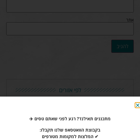
אתר
לפי אזורים
פאטאיה
בנגקוק
פוקט
פאי
קוסמוי
מתכננים תאילנד? רגע לפני שאתם טסים ✈️
קופיפי
קראבי
בקבוצת הוואטסאפ שלנו תקבלו:
✔ המלצות למקומות מטורפים