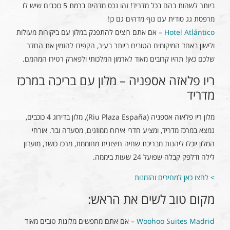
ביותר לשהות בהם בכל מדריד! זהו נכס מדהים ברמת 5 כוכבים שיש לו
מרפסת גג סודית עם נוף מדהים גם כן!
Hotel Atlántico
– אם אתם רוצים להתפנק במלון עם ביקורות מעולות
ולישון באחד המיקומים הטובים ביותר בעיר, הקפידו להזמין את החדר
שלכם כאן! תהיו קרובים מאוד לארמון המלכותי ולפארק רטירו המהמם.
ריו פלאזה אספניה – מלון עם בריכה במרכז
מדריד
מלון ריו פלאזה אספניה (Riu Plaza España), מלון בדירוג 4 כוכבים,
נמצא במרכז מדריד, ומציע חדרי אירוח ממוזגים, מסעדה ובר. אורחי
המלון יוכלו ליהנות מבריכת שחיה חיצונית מחוממת, מרכז כושר, מועדון
לילה ודלפק קבלה שפועל 24 שעות ביממה.
> לחצו כאן למחירים והזמנות
מקום טוב לשים את הראש:
Woohoo Suites Madrid
– אם אתם מחפשים מלונות טובים מאוד