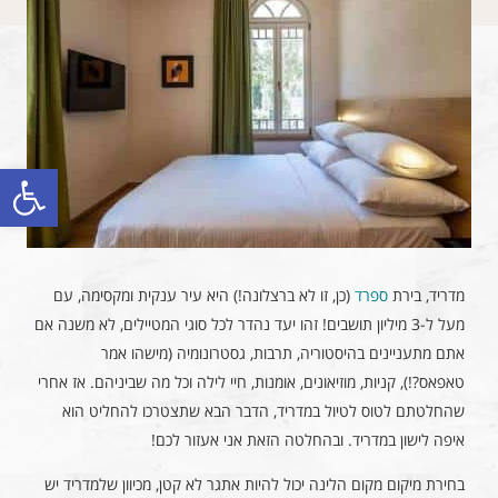
פתח סרגל
מדריד, בירת
ספרד
(כן, זו לא ברצלונה!) היא עיר ענקית ומקסימה, עם
מעל ל-3 מיליון תושבים! זהו יעד נהדר לכל סוגי המטיילים, לא משנה אם
אתם מתעניינים בהיסטוריה, תרבות, גסטרונומיה (מישהו אמר
טאפאס?!), קניות, מוזיאונים, אומנות, חיי לילה וכל מה שביניהם. אז אחרי
שהחלטתם לטוס לטיול במדריד, הדבר הבא שתצטרכו להחליט הוא
איפה לישון במדריד. ובהחלטה הזאת אני אעזור לכם!
בחירת מיקום מקום הלינה יכול להיות אתגר לא קטן, מכיוון שלמדריד יש