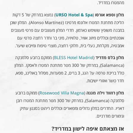
מהמטרו במדריד.
מלון וספא אורסו
(
URSO Hotel & Spa
) נמצא במרחק של 5 דקות
הליכה מתחנת המטרו אלונסו מרטינז (Alonso Martínez). המלון שוכן
במבנה משופץ ששימש כארמון. חדרי המלון מעוצבים עם פרטי מעצבים
אופנתיים וכוללים מיזוג אוויר, טלוויזיה, מיני בר וחדר רחצה פרטי עם
אמבטיה, מקלחת, נעלי בית, חלוקי רחצה, מוצרי טיפוח ומייבש שיער.
מלון בלס מדריד
(
BLESS Hotel Madrid
) ממוקם ברובע סלמנקה
(Salamanca), במרחק של 300 מטר מתחנת המטרו ולאסקז. המלון
כולל בריכת טרסה על הגג, 3 ברים, 2 מסעדות, מסלול באולינג, ספא,
חדר כושר ואזורי ישיבות.
מלון רוזווד וילה מגנה
(
Rosewood Villa Magna
) ממוקם ברובע
סלמנקה (Salamanca), במרחק של 300 מטר מתחנת המטרו רובן
דאריו. החדרים במלון גדולים ומפוארים וכוללים ריהוט בסגנון עתיק
וגימורים מודרניים.
אז מצאתם איפה לישון במדריד?