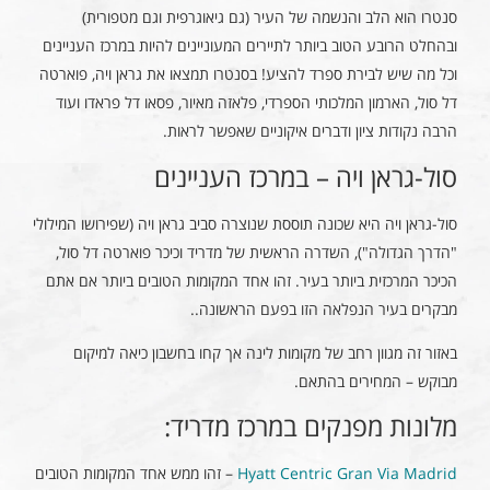
סנטרו הוא הלב והנשמה של העיר (גם גיאוגרפית וגם מטפורית)
ובהחלט הרובע הטוב ביותר לתיירים המעוניינים להיות במרכז העניינים
וכל מה שיש לבירת ספרד להציע! בסנטרו תמצאו את גראן ויה, פוארטה
דל סול, הארמון המלכותי הספרדי, פלאזה מאיור, פסאו דל פראדו ועוד
הרבה נקודות ציון ודברים איקוניים שאפשר לראות.
סול-גראן ויה – במרכז העניינים
סול-גראן ויה היא שכונה תוססת שנוצרה סביב גראן ויה (שפירושו המילולי
"הדרך הגדולה"), השדרה הראשית של מדריד וכיכר פוארטה דל סול,
הכיכר המרכזית ביותר בעיר. זהו אחד המקומות הטובים ביותר אם אתם
מבקרים בעיר הנפלאה הזו בפעם הראשונה..
באזור זה מגוון רחב של מקומות לינה אך קחו בחשבון כיאה למיקום
מבוקש – המחירים בהתאם.
מלונות מפנקים במרכז מדריד:
Hyatt Centric Gran Via Madrid
– זהו ממש אחד המקומות הטובים