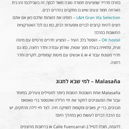
במרכז מדריד שמציעים תמורה טובה מאוד לכסף, זה בשבילכם! זהו בית
הארחה חמוד ונעים שיש בו מתקנים נהדרים רבים.
L&H Gran Vía Selection
– הזמינו את השהות שלכם כאן אם אתם
רוצים להיות קרובים לברים ומסעדות רבים, כמו גם לכל האטרקציות
החשובות במרכז!
OK hostel
– הוסטל בלב העיר – המציע חדרים פרטיים עם מיטה
זוגית, טלוויזיה בעלת מסך שטוח, שולחן עבודה וחדר רחצה, כמו גם
חדרי מעונות עבור 4 או 6 אנשים עם מיטות קומותיים, לוקרים וחדר
רחצה.
Malasaña – למי שבא לחגוג
Malasaña אחת השכונות הטובות ביותר למטיילים צעירים, במיוחד
עבור אלו המעוניינים לחקור את חיי הלילה ואינספור ברי טאפאס
מגניבים, ברי יין, פאבים ומקומות למוזיקה חיה. לצד חיי לילה מרתקים, יש
גם הרבה דברים לעשות כאן במהלך היום!
לדוגמה, תוכלו לטייל ב-Calle Fuencarral או ברחובות מרוצפים