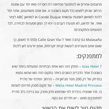
מרוצפים אחרים או להתפעל מפלאזה דה דוס דה מאיו יחד עם אמנות
הרחוב שניתן למצוא בכל מקום בשכונה זו. אם אתה משתעמם, אתה יכול
ללכת למוזיאון לאמנות עכשווית Conde Duque או למוזיאון ABC לציור
ואיור. אל תדאגו, לא תצעדו רעבים כי יהיו לך המון מסעדות לבחירה, לכל
הטעמים והתקציבים!
Malasaña גם קרובה מאוד ל-Calle Gran Vía (550 מ' משם), כך
שאם אתם מעוניינים לעשות קניות יוקרתיות, אתם יודעים לאן ללכת!
למתפנקים:
7 Islas Hotel
– המלון הזה הוא אחת הבחירות המעולות ביותר שיש
בשכונה! אחד הדברים הטובים ביותר במקום הזה הוא שהוא נמצא
במרחק של רק 200 מטר מגראן ויה – הרחוב המרכזי של מדריד.
Melia Hotel Madrid Princesa
– עוד מקום מפנק מדהים לשהות
בו. זוהי אופציה נהדרת למי שמחפש מלון מפנק עם בריכה בלב מדריד.
למתפנקים ממש – יש חדרים עם גקוזי.
מקום טוב לשים את הראש: