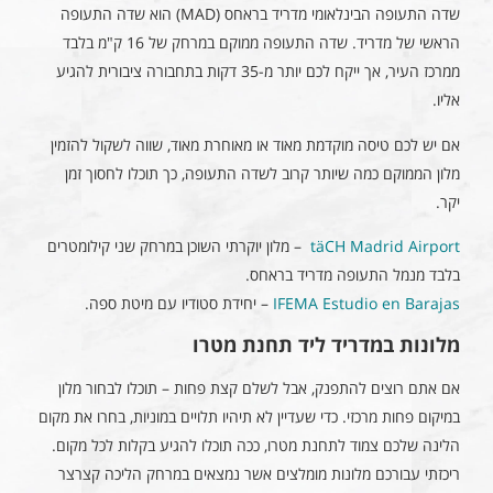
שדה התעופה הבינלאומי מדריד בראחס (MAD) הוא שדה התעופה
הראשי של מדריד. שדה התעופה ממוקם במרחק של 16 ק"מ בלבד
ממרכז העיר, אך ייקח לכם יותר מ-35 דקות בתחבורה ציבורית להגיע
אליו.
אם יש לכם טיסה מוקדמת מאוד או מאוחרת מאוד, שווה לשקול להזמין
מלון הממוקם כמה שיותר קרוב לשדה התעופה, כך תוכלו לחסוך זמן
יקר.
täCH Madrid Airport
– מלון יוקרתי השוכן במרחק שני קילומטרים
בלבד מנמל התעופה מדריד בראחס.
IFEMA Estudio en Barajas
– יחידת סטודיו עם מיטת ספה.
מלונות במדריד ליד תחנת מטרו
אם אתם רוצים להתפנק, אבל לשלם קצת פחות – תוכלו לבחור מלון
במיקום פחות מרכזי. כדי שעדיין לא תיהיו תלויים במוניות, בחרו את מקום
הלינה שלכם צמוד לתחנת מטרו, ככה תוכלו להגיע בקלות לכל מקום.
ריכזתי עבורכם מלונות מומלצים אשר נמצאים במרחק הליכה קצרצר