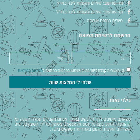
מה שחשוב: טיולים ומקומות לינה בארץ
מה שחשוב: טיולים ומקומות לינה בחו"ל
טיולים במזרח אירופה
הרשמה לרשימת תפוצה
אני מאשר/ת קבלת דיוור במייל ושימוש בפרטים בהתאם ל
מדיניות הפרטיות
שלחי לי המלצות שוות
גילוי נאות
כשאתם מזמינים דרך הלינקים באתר, אנחנו מקבלים עמלה קטנה על
ההזמנה. התוכן בפורטל Check in out מסופק על ידי הספקים. טיב
השירות, האיכות והתוכן באחריות הספקים בלבד.