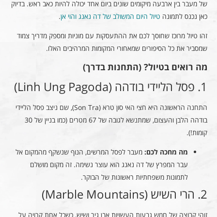
של מעבר בין ארבעה מיקומים שונים ביום אחד יכולה להיות כאב ראש. בדיוק
כאן נכנס לתמונה
טיול היום המשולב של דה נאנג והוי אן
.
זהו טיול מרוכז שחוסך לכם את ההתעסקות עם מוניות ומספק מדריך צמוד
שמסביר את כל הסיפורים שמאחורי המקומות המרהיבים האלו.
מה רואים בטיול? (התחנות בדרך)
1. פסל הליידי בודהה (Linh Ung Pagoda)
התחנה הראשונה היא חצי האי סון טרא (Son Tra), שם ניצב פסל הליידי
בודהה הלבן והעצום, שמתנשא לגובה של 67 מטרים (כמו בניין של 30
קומות!).
מה מחכה לכם:
מעבר לפסל המרשים, הנוף שנשקף מהמקום אל
עבר המפרץ של דה נאנג הוא עוצר נשימה. זה מקום מושלם
לתמונות משפחתיות ראשונות של הבוקר.
2. הרי השיש (Marble Mountains)
זוהי קבוצה של חמש גבעות העשויות אבן גיר ושיש, כשכל אחת קרויה על