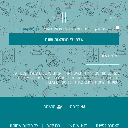
אני מאשר/ת קבלת דיוור במייל ושימוש בפרטים בהתאם ל
מדיניות הפרטיות
שלחי לי המלצות שוות
גילוי נאות
כשאתם מזמינים דרך הלינקים באתר, אנחנו מקבלים עמלה קטנה על
ההזמנה. התוכן בפורטל Check in out מסופק על ידי הספקים. טיב
השירות, האיכות והתוכן באחריות הספקים בלבד.
כניסה
|
הרשמה
הצהרת נגישות
|
תנאי שימוש
|
צרו קשר
| כל הזכויות שמורות