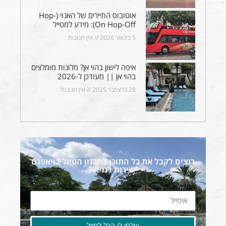
אוטובוס התיירים של האנוי (Hop-
On Hop-Off): מידע למטייל
5 בינואר 2026
אין תגובות
איפה לישון בהוי אן? מלונות מומלצים
בהוי אן || מעודכן ל-2026
28 בדצמבר 2025
אין תגובות
רוצים לקבל את כל התוכן לתכנון הטיול בויאטנם
ישירות למייל?
אימייל
שלחי לי הכל למייל