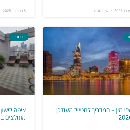
אין תגובות
8 בדצמבר 2025
נם
קמבודיה
צ'י מין – המדריך למטייל מעודכן
איפה לישון 
מומלצים בפנו