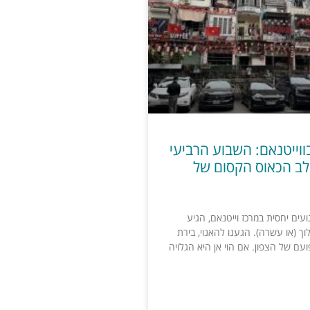
בווייטנאם: השבוע הרביעי
לב הכאוס הקסום של
עים יחסית במרכז וייטנאם, הגיע
וך (או עשרה). הגענו להאנוי, בירת
ועם של הצפון. אם הוי אן היא הגלויה