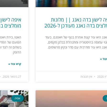
ה לישון בדה נאנג || מלונות
איפה לישון 
צים בדה נאנג מעודכן ל-2026
מומלצים בהאנ
אנג היא עיר קצת אחרת בנוף של ויאטנם. בעוד
האנוי, בירת ויא
וי עמוסה בהיסטוריה ומתנהלת בבלגן מקסים,
הפועם של המדינה
נג היא עיר מודרנית עם סדר ונקיון מרשימים.
בשלום זה לצד ז
הדופק
וד »
קרא עוד »
אין תגובות
27 בינואר 2026
אסיה