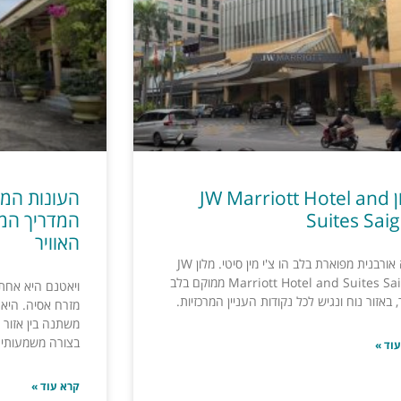
מלון JW Marriott Hotel and
העונות המו
Suites Sai
המדריך המל
האוויר
חוויה אורבנית מפוארת בלב הו צ'י מין סיטי. מלון JW
Marriott Hotel and Suites Saigon ממוקם בלב
ויאטנם היא אחת 
 באזור נוח ונגיש לכל נקודות העניין המרכזיות.
מזרח אסיה. היא 
משתנה בין אזור ל
בצורה משמעותי
וד »
קרא עוד »