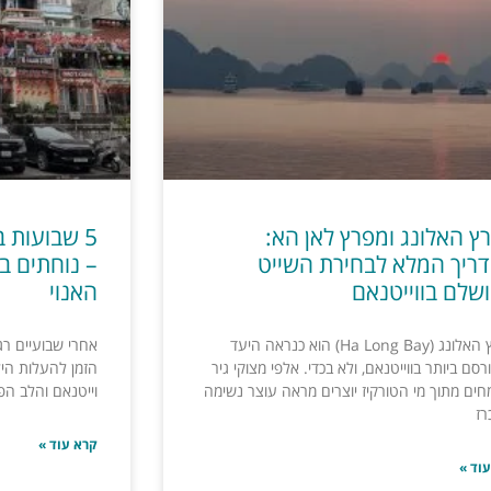
ץ האלונג ומפרץ לאן הא:
5 שבועות 
ריך המלא לבחירת השייט
– נוחתים ב
שלם בווייטנאם
האנוי
מפרץ האלונג (Ha Long Bay) הוא כנראה היעד
אחרי שבועיים רגו
סם ביותר בווייטנאם, ולא בכדי. אלפי מצוקי גיר
הזמן להעלות היל
חים מתוך מי הטורקיז יוצרים מראה עוצר נשימה
וייטנאם והלב הפ
רז
קרא עוד »
וד »