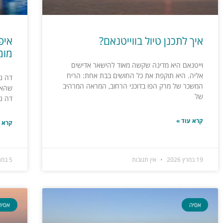
איך לתכנן טיול בווייטנאם?
איפ
מומל
וייטנאם היא מדינה שקשה מאוד להישאר אדישים
אליה. היא תוקפת את כל החושים בבת אחת: הריח
דה נ
המשכר של מרק הפו בדוכני הרחוב, המראה המרהיב
שהאנ
של
דה נא
קרא עוד »
קרא ע
19 במרץ 2026
אין תגובות
5 במרץ 2026
אסיה
אסיה