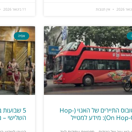
אין תגובות
11 בינואר 2026
אסיה
אוטובוס התיירים של האנוי (Hop-
5 שבועות 
On H): מידע למטייל
השלישי – מ
 היא עיר של ניגודים – סמטאות עתיקות לצד
הגענו לשבוע הש