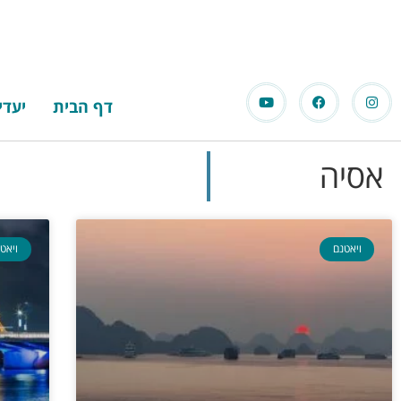
דף הבית
יעדי
אסיה
ויאטנם
ויאט