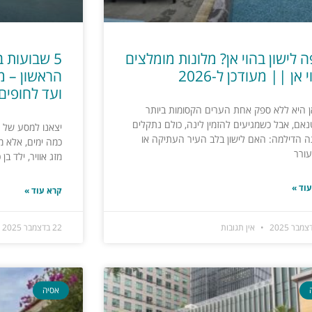
ה לישון בהוי אן? מלונות מומלצים
5 שבועות 
 אן || מעודכן ל-2026
הראשון – מה
ועד לחופים
אן היא ללא ספק אחת הערים הקסומות ביותר
טנאם, אבל כשמגיעים להזמין לינה, כולם נתקלים
ה הדילמה: האם לישון בלב העיר העתיקה או
כמה ימים, אלא מע
ורר
מזג אוויר, ילד בן
וד »
קרא עוד »
אין תגובות
22 בדצמבר 2025
אסיה