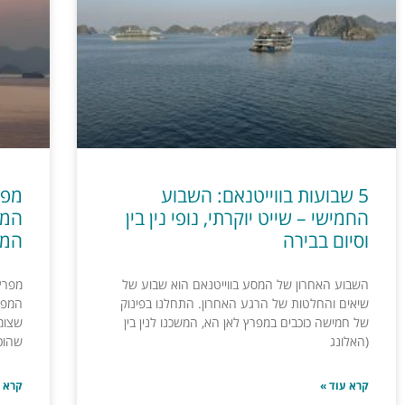
5 שבועות בווייטנאם: השבוע
מפר
החמישי – שייט יוקרתי, נופי נין בין
המד
וסיום בבירה
המו
השבוע האחרון של המסע בווייטנאם הוא שבוע של
שיאים והחלטות של הרגע האחרון. התחלנו בפינוק
המפור
של חמישה כוכבים במפרץ לאן הא, המשכנו לנין בין
שצומ
(האלונג
שהוכ
קרא עוד »
קרא ע