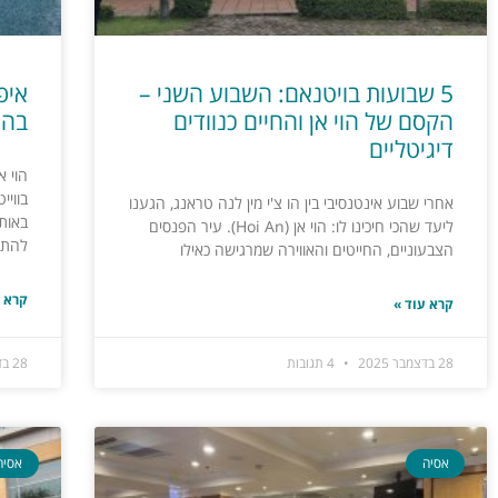
5 שבועות בויטנאם: השבוע השני –
איפ
הקסם של הוי אן והחיים כנוודים
בהוי
דיגיטליים
הוי 
בוויי
אחרי שבוע אינטנסיבי בין הו צ'י מין לנה טראנג, הגענו
באות
ליעד שהכי חיכינו לו: הוי אן (Hoi An). עיר הפנסים
להתע
הצבעוניים, החייטים והאווירה שמרגישה כאילו
קרא ע
קרא עוד »
28 בדצמבר 2025
4 תגובות
28 בדצמבר 2025
אסיה
אסיה