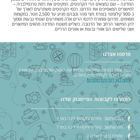
המדינה – שם נמצאים הרי הקרפטים, המקיפים את רמת טרנסילבניה –
למישורים המאפיינים את הדרום. רכסי הקרפטים משתרעים לאורך של
כ-900 קילומטר בצורת חצי סהר וגובהם מגיע עד 2,500 מטר, במקומות
מסוימים. מדרום וממזרח לרכסי הרים אלה משתרעים שטחי גבעות וסמוך
להן המישור הרחב של הדנובה. כשליש משטח המדינה מהווים המישורים
ושני שלישים הם אזורי גבעות או אזורים הרריים.
פרסמו אצלנו
בעל עסק בתחום התיירות? פרסמו את העסק שלכם בצ׳ק אין אאוט
ותגיעו לאלפי לקוחות פוטנציאלים.
לחצו כאן לפרטים נוספים
!
הצטרפו לקבוצות הפייסבוק שלנו
מה שחשוב: טיולים ומקומות לינה בארץ
מה שחשוב: טיולים ומקומות לינה בחו"ל
טיולים במזרח אירופה