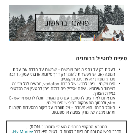
פויאנה בראשוב
טיפים למטייל ברומניה
לעלות רק על נהגי מוניות מורשים – שרשום על הדלת את עלות
המונה (אם יש אפשרות להזמין רק דרך מלונות או בתי עסק). הרבה
מנהגי מוניות לא אמינים, תוקפניים.
סים מקומי – ניתן לרכוש של חברת vodafon, מתאים לכל מדינה
באיחוד האירופאי. ישנה אפליקציה דרכה ניתן להטעין את הכרטיס
במידת הצורך.
אם אתם לא רוצים להסתבך עם סים מקומי, תוכלו לרכוש מראש E-
sim, ולחסוך התעסקות בחיפוש סים מקומי.
האוכל הרומני הוא מעולה – אל תוותרו על ביקור במסעדות מקומיות
ותהנו ממנה של מרק צומבה או פפנגש.
המטבע המקומי ברומניה הוא ליי (מסומן כ-RON). .
הדרך הפשוטה והנוחה ביותר לקנות ליי לטיול היא דרך
Fly Money
.