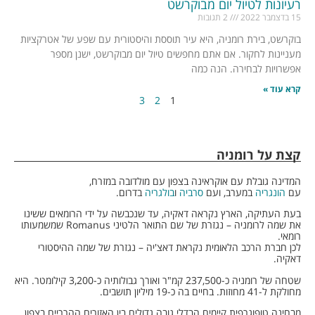
רעיונות לטיול יום מבוקרשט
15 בדצמבר 2022
2 תגובות
בוקרשט, בירת רומניה, היא עיר תוססת והיסטורית עם שפע של אטרקציות
מעניינות לחקור. אם אתם מחפשים טיול יום מבוקרשט, ישנן מספר
אפשרויות לבחירה. הנה כמה
קרא עוד »
3
2
1
קצת על רומניה
המדינה גובלת עם אוקראינה בצפון עם מולדובה במזרח,
עם
הונגריה
במערב, ועם
סרביה
ו
בולגריה
בדרום.
בעת העתיקה, הארץ נקראה דאקיה, עד שנכבשה על ידי הרומאים ששינו
את שמה לרומניה – נגזרת של שם התואר הלטיני Romanus שמשמעותו
רומאי.
לכן חברת הרכב הלאומית נקראת דאצ'יה – נגזרת של שמה ההיסטורי
דאקיה.
שטחה של רומניה כ-237,500 קמ"ר ואורך גבולותיה כ-3,200 קילומטר. היא
מחולקת ל-41 מחוזות. בחיים בה כ-19 מיליון תושבים.
מבחינה טופוגרפית קיימים הבדלי גובה גדולים בין האזורים ההרריים בצפון