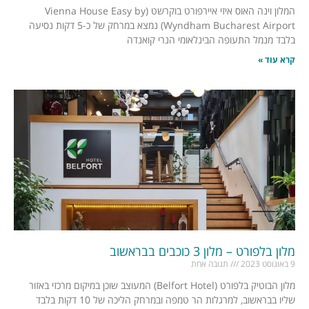
המלון וינה האוס איזי איירפורט בוקרשט (Vienna House Easy by
Wyndham Bucharest Airport) נמצא במרחק של כ-5 דקות נסיעה
בלבד מנמל התעופה הבינלאומי הנרי קואנדה
קרא עוד »
מלון בלפורט – מלון 3 כוכבים בבראשוב
9 באוגוסט 2023
תגובה אחת
מלון הבוטיק בלפורט (Belfort Hotel) המעוצב שוכן במיקום מרכזי באזור
שליו בבראשוב, למרגלות הר טמפה ובמרחק הליכה של 10 דקות בלבד