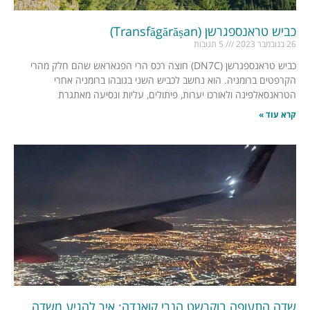
כביש טראנספגרשן (Transfăgărășan)
26 בנובמבר 2023
5 תגובות
כביש טראנספגרשן (DN7C) חוצה רכס הרי הפגאראש שהם חלק מהרי
הקרפטים ברומניה. הוא נחשב לכביש השני בגובהו ברומניה אחרי
הטראנסאלפינה ולאורכו יערות, פיתולים, עליות ונסיעה מאתגרת
קרא עוד »
שדה התעופה בוקרשט הנרי קואנדה: איך להגיע משדה