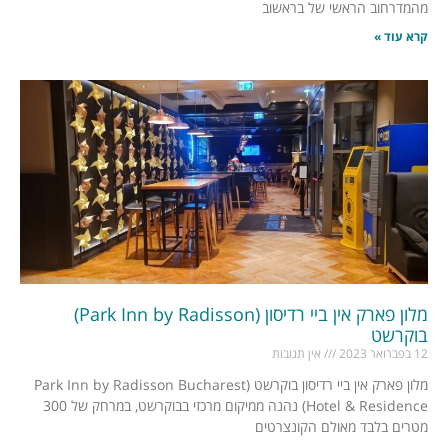
מהמדרחוב הראשי של בראשוב
קרא עוד »
מלון פארק אין ביי רדיסון (Park Inn by Radisson)
בוקרשט
12 בפברואר 2023
אין תגובות
מלון פארק אין ביי רדיסון בוקרשט (Park Inn by Radisson Bucharest
Hotel & Residence) נהנה ממיקום מרכזי בבוקרשט, במרחק של 300
מטרים בלבד מאולם הקונצרטים