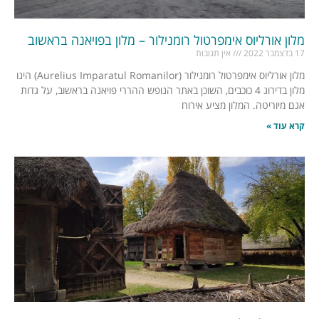
מלון אורליוס אימפרטול רומנילור – מלון בפויאנה בראשוב
17 בדצמבר 2022
אין תגובות
מלון אורליוס אימפרטול רומנילור (Aurelius Imparatul Romanilor) הינו
מלון בדירוג 4 כוכבים, השוכן באתר הנופש ההררי פויאנה בראשוב, על גדות
אגם מיוריטה. המלון מציע אירוח
קרא עוד »