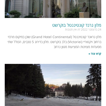
מלון גרנד קונטיננטל בוקרשט
24 בדצמבר 2022
אין תגובות
מלון גראנד קונטיננטל (Grand Hotel Continental) שוכן במיקום מרכזי
ברחוב ויקטוריי (Victoriei) בלב בוקרשט. מלון בדירוג 5 כוכבים, הכולל שתי
מסעדות מצוינות המציעות מגוון נרחב
קרא עוד »