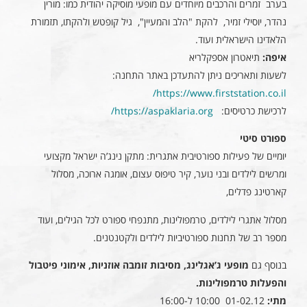
בערב זמרים והרכבים מיוחדים עם מופעי מוסיקה יהודית כמו: מורין
נהדר, יוסילי זמיר, להקת "הלב והמעיין", גיל קופטש ולהקתו, תזמורת
הלאדינו הישראלית ועוד.
איפה:
תיאטרון אספקלריא
לשעות ותאריכים ניתן להתעדכן באתר התחנה:
https://www.firststation.co.il/
לרכישת כרטיסים:
https://aspaklaria.org/
ספורט סיטי
יומיים של פעילות ספורטיבית אתגרית: מתקן נינג’ה ישראל מקצועי
ומרשים לילדים ובני נוער, קיר טיפוס עצום, אומגה ארוכה, מסלול
קארטינג פדלים,
מסלול אתגרי לילדים, טרמפולינות, מתנפחי ספורט לכל הגילים, ועוד
מספר רב של תחנות ספורטיביות לילדים ולקטנטנים.
בנוסף גם
מופעי ג’אגלינג, מסיבות זומבה אוזניות, אימוני פיטבול
והפעלות טרמפולינות
.
מתי:
01-02.12 10:00 ל-16:00