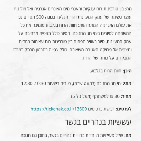
מה: בין טורבינות רוח ענקיות ומאגרי מים האוגרים אנרגיה ואל מול נוף
עוצר נשימה של עמק המעיינות והרי הגלעד בגובה 500 מטרים נכיר
את עולם האנרגיה המתחדשת: חוות הרוח בגלבוע מזמינה את כל
המשפחה לסיורים בימי חג החנוכה. הסיור כולל תצפית מרהיבה על
עמק המעיינות, סיור באוויר הפתוח בין טורבינות רוח עצומות ממדים
ותצפית אל פרויקט האגירה השאובה. כולל צפייה בסרטון מרתק במרכז
המבקרים על כוחה של הרוח.
היכן:
חוות הרוח בגלבוע
מתי:
ימי חג החנוכה (למעט שבת), סיורים בשעות 10:30, 12:30
מחיר:
30 ₪ למשתתף (מעל גיל 5)
לפרטים:
רכישת כרטיסים
https://tickchak.co.il/13609
עששיות בנהריים בגשר
מה:
שלל פעילויות מיוחדות בחוויית נהריים בגשר, בתוכן גם חנוכת