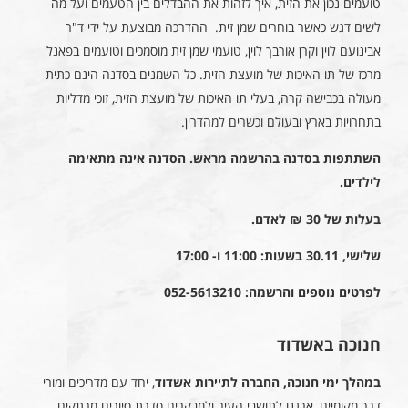
טועמים נכון את הזית, איך לזהות את ההבדלים בין הטעמים ועל מה
לשים דגש כאשר בוחרים שמן זית. ההדרכה מבוצעת על ידי ד"ר
אבינועם לוין וקרן אורבך לוין, טועמי שמן זית מוסמכים וטועמים בפאנל
מרכז של תו האיכות של מועצת הזית. כל השמנים בסדנה הינם כתית
מעולה בכבישה קרה, בעלי תו האיכות של מועצת הזית, זוכי מדליות
בתחרויות בארץ ובעולם וכשרים למהדרין.
השתתפות בסדנה בהרשמה מראש. הסדנה אינה מתאימה
לילדים.
בעלות של 30 ₪ לאדם.
שלישי, 30.11 בשעות: 11:00 ו- 17:00
לפרטים נוספים והרשמה: 052-5613210
חנוכה באשדוד
במהלך ימי חנוכה, החברה לתיירות אשדוד
, יחד עם מדריכים ומורי
דרך מקומיים, ארגנו לתושבי העיר ולמבקרים סדרת סיורים מרתקים