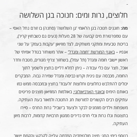
חלוצים, נרות ומים: חנוכה בגן השלושה
מה:
חוגגים חנוכה בגן הלאומי 'גן השלושה' (סחנה) בו זורם נחל האסי –
עם טמפרטורת מים קבועה של 28 מעלות (נעים גם כשבחוץ קריר),
בריכות טבעיות ומתקני משחקים, לצד מוזיאון 'עקבות בעמק' על שני
אגפיו –
באגף המורשת 'חומה ומגדל'
– אתר משוחזר בגודל אמיתי של
ראשון יישובי חומה ומגדל (תל עמל), בשחזור צריף מגורים, מטבח וחדר
אוכל, חצר עם כלי עבודה – ניתן למלא דליים בחצץ ולשפוך לתוך
החומה, מכבסה עם גיגית וקרש כביסה ומגדל שמירה גבוה. המבקרים
יכולים להתלבש כחלוצים וחלוצות 'ולעבוד' בחצץ ובמכבסה ממש כמו
באותם הימים
ובאגף הארכיאולוגי:
באולמות המוזיאון מוצגים פריטים
עתיקים רבים הקשורים למורשת חג החנוכה ולמאור בעת העתיקה.
משפחות וילדים מוזמנים לבקר ולצעוד ב'שביל' נרות החרס – סיירו
בתצוגות וגלו נרות וכלי חרס נדירים ממגוון תרבויות קדומות, לרבות מיוון
העתיקה.
בנוסף בימי החג
: מיצג מולטימדיה המדמה עלייה לקרקע והקמת יישוב