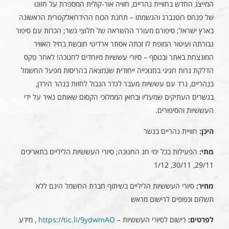
המייצג החדש בחוויית נהריים, חוויה אור-קולית המספרת על חזונו
של פנחס רוטנברג והגשמתו – תחנת הכוח ההידרואלקטרית הראשונה
בארץ ישראל; סיפורם מעורר ההשראה של חלוצי גשר; הכרות עם סיפור
גבורתה ועיטור המופת לו זכתה אסתר ארדיטי חובשת בחיל האוויר
המונצחת באתר ובנוסף – סיורי עששיות מיוחדים לחנוכה! לאחר טקס
הדלקת נרות חגיגי בחנוכייה ייחודית שנמצאה בהריסות מפעל החשמל
בנהריים, נרד עם עששיות מעבר לגדר הגבול לחזות בנהר הירדן,
בגשרים העתיקים שמעליו ובחאן הממלוכי הקסום שאותם נאיר על ידי
העששיות והסיפורים.
היכן:
חוויית נהריים בגשר
מתי:
הפעילות בכל ימי חג החנוכה; סיורי העששיות הליליים בתאריכים
29/11, 30/11, 1/12
מחיר:
סיורי העששיות הליליים בשיתוף חברת החשמל הינם ללא
תשלום וכפופים לרישום מראש
לפרטים:
רישום לסיורי העששיות –
https://tic.li/9ydwmAO
, מידע