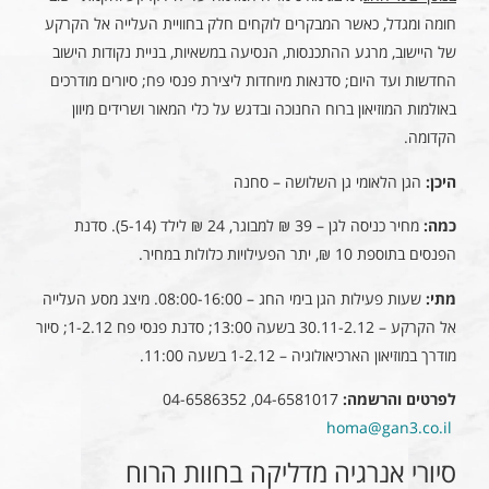
חומה ומגדל, כאשר המבקרים לוקחים חלק בחוויית העלייה אל הקרקע
של היישוב, מרגע ההתכנסות, הנסיעה במשאיות, בניית נקודות הישוב
החדשות ועד היום; סדנאות מיוחדות ליצירת פנסי פח; סיורים מודרכים
באולמות המוזיאון ברוח החנוכה ובדגש על כלי המאור ושרידים מיוון
הקדומה.
היכן:
הגן הלאומי גן השלושה – סחנה
כמה:
מחיר כניסה לגן – 39 ₪ למבוגר, 24 ₪ לילד (5-14). סדנת
הפנסים בתוספת 10 ₪, יתר הפעילויות כלולות במחיר.
מתי:
שעות פעילות הגן בימי החג – 08:00-16:00. מיצג מסע העלייה
אל הקרקע – 30.11-2.12 בשעה 13:00; סדנת פנסי פח 1-2.12; סיור
מודרך במוזיאון הארכיאולוגיה – 1-2.12 בשעה 11:00.
לפרטים והרשמה:
04-6581017, 04-6586352
homa@gan3.co.il
סיורי אנרגיה מדליקה בחוות הרוח