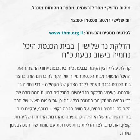
מיקום מדויק יימסר לנרשמים. מספר המקומות מוגבל.
יום שלישי 30.11: 10:00 ו-12:00
לפרטים נוספים והרשמה:
www.thm.org.il
הדלקת נר שלישי | בבית הכנסת היכל
נחמיה בישוב גבעת כ"ח
קהילת עולי ק'וצין הקימה בגבעת כ"ח בית כנסת ייחודי המשחזר את
ההיכל המפואר מבית הכנסת המקורי של הקהילה בדרום הודו. בחצר
בית הכנסת נבנה העתק לקבר הצדיק של הקהילה – רבי נחמיה בן
אברהם. באירוע הדלקת הנר יחשפו המבקרים לחוויות מההילולה של
רבי נחמיה המתקיימת בחנוכה בכל שנה וכן את סיפורו האישי של חבר
הקהילה, נחמיה נחמיה, על חווית חנוכה בקוצ'ין. בנוסף, יתקיים סיור
בחדר המורשת של הקהילה וכן טעימה מהתרבות המיוחדת של יהדות
קוצ'ין, זאת כמובן לצד הדלקת נרות מסורתית עם מזמור שיר חנוכה בניגון
מיוחד.