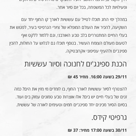
ופעילויות לכל המשפחה, בכל יום סיור אחר.
במהלך ימי החג תוכלו לטייל עם עששיות לאורך קו החוף יחד עם
השקיעה, להכיר את העולם המופלא של ציורי הגרפיטי בעיר, לפגוש את
בעלי החיים המתגוררים בלב טבע האורבני, וגם ללמוד ללקט ואף
לטעום מעולם הצומח העשיר. בנוסף תוכלו גם לגלוש על החולות, להכין
ספינג'ים ולהעיף עפיפוני אקרובטיקה.
הכנת ספינג'ים לחנוכה וסיור עששיות
29/11 בשעה 16:00. מחיר 45 ₪
להצטרף לסיור עששיות לאורך החוף, בו לומדים מי מזין את הים? כמה
זנים של בעלי חיים יש בים? אלו אוצרות טבע טמונים עמוק בים ועוד.
בסיום הסיור מכינים יחד ספינג'ים חמים וטעימים לאורה של עששית.
גרפיטי קידס.
30/11 בשעה 17:00 מחיר: 37 ₪