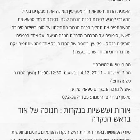
האמנית הדרוזית ספאא חי'ר מפקיעין מזמינה את המבקרים בגליל
המערבי להגיע לסדנת הכנת הנרות שלה. בסדנה תלמד ספאא את
המשתתפים את תהליך הכנת הנרות מתחילתו ועד סופו בשילוב סיפורה
האישי, סיפורים על התרבות הדרוזית ממנה מגיעה ועל אחד הכפרים
הותיקים בגליל – פקיעין. בסופה של הסדנה, כל אחד מהמשתתפים ייקח
עמו נר ריחני ומיוחד שהכין בעצמו!
מחיר: 50 ₪ למשתתף
מתי? ימי שבת – 27.11, 4.12 | בשעות: 11:00-12:30 (משך הסדנה
כשעה וחצי)
איפה? מרכז המבקרים ספאא, פקיעין
טלפון לבירורים והזמנות: 072-3971125
אורות ועששיות בנקרות : חנוכה של אור
בראש הנקרה
סיורי העששיות באתר התיירות ראש הנקרה הפועלים בחגים ובחופשות