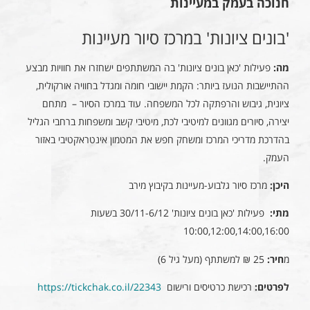
חנוכה בעמק במעיינות
'בונים ציונות' במרכז סיור מעיינות
מה:
פעילות 'כאן בונים ציונות' בה המשתתפים ישחזרו את חוויות מבצע
ההתיישבות הנועז ביותר: הקמת יישובי חומה ומגדל בחוויה אורקולית,
ציונית, גיבוש והרפתקה לכל המשפחה. עוד במרכז הסיור – מתחם
יצירה, סיורים מגוונים למיטיבי לכת, מיטיבי קשב ומשפחות ברחבי הגליל
בהדרכת מדריכי המרכז ומשחק חפש את המטמון אינטראקטיבי באזור
העמק.
היכן:
מרכז סיור גלבוע-מעיינות בקיבוץ מירב
מתי:
פעילות 'כאן בונים ציונות' 30/11-6/12 בשעות
10:00,12:00,14:00,16:00
מ
חיר:
25 ₪ למשתתף (מעל גיל 6)
לפרטים:
רכישת כרטיסים ורישום
https://tickchak.co.il/22343