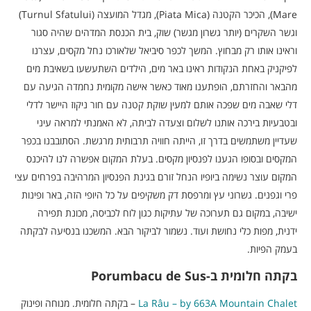
Mare), הכיכר הקטנה (Piata Mica), מגדל המועצה (Turnul Sfatului)
וגשר השקרים (יותר גשרון מגשר) שוק, בית הכנסת המדהים שהיה סגור
וראינו אותו רק מבחוץ. המשך לכפר סיביאל שלאורכו נחל מקסים, עצרנו
לפיקניק באחת הנקודות ראינו באר מים, הילדים השתעשעו בשאיבת מים
מהבאר והחזרתם, הופתענו מאוד כאשר אישה מקומית נחמדה הגיעה עם
דלי שאבה מים שפכה אותם למעין שוקת קטנה עם חור ניקוז היישר לדלי
ובטבעיות בירכה אותנו לשלום וצעדה לביתה, לא האמנתי למראה עיני
שעדיין משתמשים בדרך זו, הייתה חוויה תרבותית מרגשת. הסתובבנו בכפר
המקסים ובסופו הגענו לפנסיון מקסים. בעלת המקום אפשרה לנו להיכנס
המקום עוצר נשימה ביופיו הנחל זורם בגינת הפנסיון המרהיבה בפרחים עצי
פרי וגפנים. גשרוני עץ ומרפסת דק משקיפים על כל היופי הזה, באר ופינות
ישיבה, במקום גם תערוכה של עתיקות כגון לוח לכביסה, מכונת תפירה
ידנית, מפות כלי נחושת ועוד. נשמור לביקור הבא. המשכנו בנסיעה לבקתה
בעמק הפיות.
בקתה חלומית ב-Porumbacu de Sus
La Râu – by 663A Mountain Chalet
– בקתה חלומית. מנוחה ופינוק