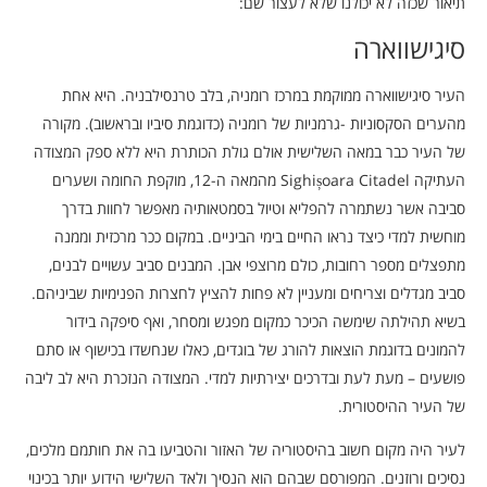
תיאור שכזה לא יכולנו שלא לעצור שם:
סיגישווארה
העיר סיגישווארה ממוקמת במרכז רומניה, בלב טרנסילבניה. היא אחת
מהערים הסקסוניות -גרמניות של רומניה (כדוגמת סיביו ובראשוב). מקורה
של העיר כבר במאה השלישית אולם גולת הכותרת היא ללא ספק המצודה
העתיקה Sighișoara Citadel מהמאה ה-12, מוקפת החומה ושערים
סביבה אשר נשתמרה להפליא וטיול בסמטאותיה מאפשר לחוות בדרך
מוחשית למדי כיצד נראו החיים בימי הביניים. במקום ככר מרכזית וממנה
מתפצלים מספר רחובות, כולם מרוצפי אבן. המבנים סביב עשויים לבנים,
סביב מגדלים וצריחים ומעניין לא פחות להציץ לחצרות הפנימיות שביניהם.
בשיא תהילתה שימשה הכיכר כמקום מפגש ומסחר, ואף סיפקה בידור
להמונים בדוגמת הוצאות להורג של בוגדים, כאלו שנחשדו בכישוף או סתם
פושעים – מעת לעת ובדרכים יצירתיות למדי. המצודה הנזכרת היא לב ליבה
של העיר ההיסטורית.
לעיר היה מקום חשוב בהיסטוריה של האזור והטביעו בה את חותמם מלכים,
נסיכים ורוזנים. המפורסם שבהם הוא הנסיך ולאד השלישי הידוע יותר בכינוי