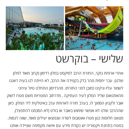
שלישי – בוקרשט
אחרי ארוחת בוקר, החזרת הרכב לסיקסט במלון רדיסון (קרוב מאוד למלון
שלנו). עבר יחסית מהר בדק בקפידה את הרכב, לא הייתה לנו בעיה דאגנו
לשמור עליו וניקינו כמובן לפני החזרתו. מהרדיסון התחלנו טיול עירוני
מהאתנאום שליד המלון לעיר העתיקה , מדרחוב המטריות משם מטרו לשוק
אובר ולקניון הסמוך לו. בערב חזרה לארוחת ערב באיטלקית ליד המלון. כיוון
שההרכב שלנו לא אפשר שימוש באובר או בולט (לא הסכמנו להתפצל),
מצאנו חלופות כגון מטרו ואוטובוס לשדה שנמצאו יעילים מאוד, שווה לנסות.
במטרו בתחנת ויקטוריה יש נקודת מידע עם אישה מקסימה שציידה אותנו