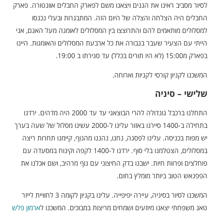
לסיור מסביב ראינו את הגנים ויצאנו משם לפארק החבלים אוונטורה. פארק
החבלים היה הצלחה והצלה של היום הזה. המתבגרות ובעלי נכנסו
למסלולים מותאמים להם והתרוצצו בין המסלולים לאומגה מעל האגם, אני
הייתי עם הצעיר שעבר בגבורה את כל ארבעת המסלולים והאומגות. היינו
בפארק מ15:00 (לא היו תורים בכלל) עד סגירתו ב 19:00.
המשכנו לקניון קורסי לקניות וארוחה.
שלישי – סיניה
התחלנו ברכבל גונדולה להרי הבוצאגי עד עד 2000 היה מדהים. ירדנו
בתחילה ב-1400 סיירנו באזור עלינו ל-2000 עשינו מסלול של שעה בערך
יש מפות בכניסה. עלינו לפסגה, נחנו, נהננו מהנוף, קיימנו תחרות ריצה
במסלולים, הצטלמנו בלי סוף. ירדנו ל-1400 לקפה וקינוח במסעדה עם
פוחלצים ופרוות חיות. ישבנו בדק החיצוני עם נוף מרהיב, ושם אכלנו את
הפפנאש הטוב ביותר מומלץ בחום.
המשכנו לסיור בסיניה, עיירה יפיפייה. עלינו בקניון לקומה 3 לחוויית לייזר
טאג משפחתי יצאנו מיוזעים ושמחים מריצות במבוכים. המשכנו ל
ארמון פלש