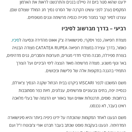
ידענו שהוא סגור ביום זה טיילנו בגנים והתרגשנו לראות את הארמון
המקסים (ערב לפני עשינו הקרנה של הסרט נסיך חג המולד שצולם שם).
עצרנו לסיור קצר במנזר סינייה כנסיה מרשימה וגנים מטופחים.
רביעי – בדרך מברשוב לסיביו
מצודת רופיאה, כפר ויסקרי, סיגישווארה צ'ק אאוט מהדירה ונסיעה ל
סיביו
.
כאמור, בדרך עצירה במצודת רופיאה CATATEA RUPEA מצודה הבנויה
בצורת ספירלה, מבנה מרכזי חדרי מגורים, תערוכות והסברים, גנים מדהימים,
באר ונוף משגע. מצודה מרשימה מאוד הצצה לימי הביניים ועל הצורך
התמידי בהגנה בתקופות אלה של פלישות וכיבושים.
משם המשכנו לכפר VISCARI ביקרנו בבית הכחול שקנה הנסיך צ'ארלס,
כנסייה יפה, בתים צבעוניים ומרשימים, עגלונים, חיות כפר מסתובבות
ברחובות: סוסים, תרנגולות אווזים ועוד באזור יש הדגמה של בעלי מלאכה
ראינו בעבר, לא נכנסנו.
משם הגענו לאחד המקומות שהוכתרו על ידינו כיפיה ביותר והיא סיגישוארה
המדהימה. הגענו בעקבות פוסט שכתב בעבר חברנו אורי צ'ובוטרו ז"ל ועם