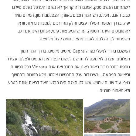
לשמחתנו הגשם פסק. אמנם היה קר אך לא גשום והערפל נעלם טיילנו
סביב האגם. אכלנו, (יש המון דוכנים באזור) והצטלמנו המון, המקום מאוד
יפה. בדרך הסופה הפילה עצים וחלק מהדרכים למכוניות גדולות וודאי
לאוטובוסים הייתה חסומה. עד שהגיע צוות פינוי, אנחנו היינו עם רכב
משפחתי לכן הצלחנו לעבור מהצד, חוויה קצת מלחיצה.
המשכנו בדרך למפלי כפרה Capra מקסים מקסים, בדרך המון המון
מפלונים, עצרנו לא מעט להתרשם לנשום לנצור את הנופים ולצלם. עצירה
נוספת בסכר סיבוב באזור ראינו את הסכר ואת אגם Vidraru מכל הכיוונים
וביציאה הפתעה… ראינו דוב ענק התרגשנו צילמנו מלא תמונות ובהמשך
נצפו עוד שניים שממש עשו לנו הצגה היה מרגש מאוד לראות אותם בטבע
ולא מאחורי סורגים.