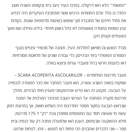
"המשפד" הלא הוא דרקולה. במרכז העיר ניצב בית ובקומתו השניה מוצג
החדר בו נולד עלם החמודות הרגיש אשר מתחביביו העיקריים היה לגדוע
את פתיל חייהם של מתנגדיו תוך שימוש בשיטות סדיסטיות שונות. נקודות
ענין נוספות במצודה (ששטחה לא גדול באופן מיוחד- בילינו וטיילנו שם משך
כשעתיים וקצת) הינן
מגדל השעון ובו מוזיאון לתולדות העיר, תצוגה של מכשירי עינויים (ענף
הספורט הפופולרי בימי הביניים), כלי עבודה שונים של מלאכות מסורתיות
דאז כדוגמת חרשי ברזל ומעבדי עורות וכיוצא באלה.
מעבר מדרגות המלומדים – SCARA ACOPERITA ASCOLARILOR –
שמקורו במאה השבע עשרה, הוא מעבר המחבר את כיכר המצודה לכנסייה
על הגבעה. מקטע זה הוא פריט ארכיטקטוני מעניין מימי הביניים. מהלך
מדרגות מקורה המחפה על הפרשי הגובה מהכיכר המרכזית אל המנזר
שבראש הגבעה במקור מספר המדרגות היה כשלוש מאות, אך במרוצת הזמן
עשה מי שעשה חסד עם המטפסים ומספרן צנח "רק" ל-175 מדרגות.
מילא ההשקעה שבטיפוס, הענין הוא שלמעלה מחכה רק עוד כנסיה ובית
ספר – שני הדברים שהבנים הכי פחות רצו לפגוש – וזהו. לפחות שרפנו