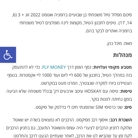
סיכום מסלול טיול משפחתי בן שבועיים ברומניה אוגוסט 2022 זוג + 3 (6,
14, 17). טיפים לתכנון הטיול, מקומות לינה מומלצים לטיול משפחתי
ברומניה ואתרים לבקר בהם.
מאת: מיכל כהן.
פתח סרגל
מנהלות
מטבע מקומי ועלויות:
כסף הוזמן דרך
FLY MONEY
. כדי לא להתעסק
בזה במהלך הטיול, בתכנון של 600 ליי ליום ועוד 1000 ליי אקסטרות. בנוסף
הצטיידנו ביורו למקרה שנצטרך, המרנו מעט בבוקרשט.
טיסות:
טיסה עם HOSKAY עיכוב ארבעים דק' (בגלל משפחה שלא הגיעה
בזמן) נחיתה לפנות בוקר.
סים:
שני כרטיסי SIM שהזמנתי חיכו לי בדלפק של סיקסט.
השכרת רכב:
איסוף רכב מסיקסט. הרכבים לא נמצאים בשדה יש שאטל
שלוקח לחניון הרכבים לצערי היה עומס והשאטל התעכב, גם בחניון הרכבים
לקח זמן עד שהביאו לנו את הרכב, לאחר שעתיים הגענו לרכב והחלטנו