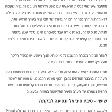
מסתבר שיש שתי כניסות הראשית עם מעט מדרגות מגיעים למעלית שקופה
או המשך עם מדרגות עץ צרות. הכניסה השניה אותה גילינו ביציאה מובילה
ללא מדרגות דרך מנהרה חפורה באורך של חצי ק"מ בערך הרגיש יותר.
במכרה יש בקומה הראשונה בין קירות מדהימים פעילויות כגון שולחנות
סנוקר, טניס שולחן, באולינג- לא עבד כשאנחנו היינו, גלגל ענק ובקומה
התחתונה בקרקעית יש אגם קטן ובו אפשרות להשכיר סירת משוטים ולשוט
סביבו.
לאחר הביקור במכרה המשכנו לקניון טורזי. הנוף משגע יש מסלול הליכה
מוצל ואף אומגה מעניינת וכמובן דוכני מכירה.
משם המשכנו לעיירה המדהימה אלבה יוליה. טיילנו ברחובות וסמטאות העיר
העתיקה, במבצר המדהים כמובן, הנוף משגע המבנים. יש אפשרות לשכור
אופניים, סיור בטוקטוקים, קלנועיות ועוד. אנחנו שכרנו קלנועית זוגית לשם
החוויה נשארנו עד הערב והעיר התקשטה באורות צבעוניים.
שישי – סיביו סיביאל ונסיעה לבקתה
צ'ק אאוט מהדירה ותחילת סיור בסמטאות היפות דרך הכיכר הגדולה (Piata