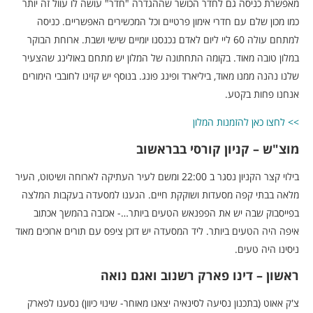
מאפשרת כניסה גם לחדר הכושר שההגדרה "חדר" עושה לו עוול זה יותר
כמו מכון שלם עם חדרי אימון פרטיים וכל המכשירים האפשריים. כניסה
למתחם עולה 60 ליי ליום לאדם נכנסנו יומיים שישי ושבת. ארוחת הבוקר
במלון טובה מאוד. בקומה התחתונה של המלון יש מתחם באולינג שהצעיר
שלנו נהנה ממנו מאוד, ביליארד ופינג פונג. בנוסף יש קזינו לחובבי הימורים
אנחנו פחות בקטע.
>> לחצו כאן להזמנות המלון
מוצ"ש – קניון קורסי בבראשוב
בילוי קצר הקניון נסגר ב 22:00 ומשם לעיר העתיקה לארוחה ושיטוט, העיר
מלאה בבתי קפה מסעדות ושוקקת חיים. הגענו למסעדה בעקבות המלצה
בפייסבוק שבה יש את הפפנאש הטעים ביותר…- אכזבה בהמשך אכתוב
איפה היה הטעים ביותר. ליד המסעדה יש דוכן ציפס עם תורים ארוכים מאוד
ניסינו היה טעים.
ראשון – דינו פארק רשנוב ואגם נואה
צ'ק אאוט (בתכנון נסיעה לסינאיה יצאנו מאוחר- שינוי כיוון) נסענו לפארק