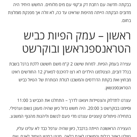
בבקתה חדשה עם רחבת דק וג'קוזי עם מים מלוחים. החשש היחיד היה
מדובים הבקתה הייתה מהיפות שראינו עד כה, לא זולה אך מפנקת מומלצת
בחום.
ראשון – עמק הפיות כביש
הטראנספגראשן ובוקרשט
עצירה בעמק הפיות. למרות שישנו 2 ק"מ משם חששנו ללכת ברגל בשבת
בגלל דובים, הצטלמנו הילדים לא רצו להיכנס לפארק 12 החודשים ראינו
מבחוץ ואת בקתת הדרדסים והמשכנו לגולת הכותרת של הטיול כביש
הטראנספגשאן.
עצרנו לתדלוק והצטיידות ויצאנו לדרך – התחלנו את הכביש ב 11:00
וסיימנו בבוקרשט ב 20:00. היה חשש גדול כיוון שהיה מעונן גשום וערפילי.
בתחילה פיתולים קיצוניים עצרנו מדי פעם לנשום וליהנות מהנוף המשגע.
העצירה הראשונה הייתה ברכבל, כיוון שהיה ערפל כבד לא עלינו עליו,
טיילנו באזור רגלית והמשכנו לאגם בלאה. חנינו בחניון הצמוד לאגם, שם