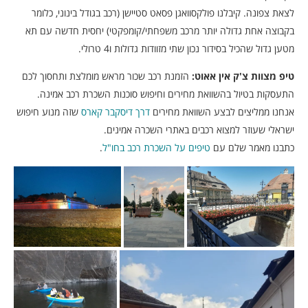
לצאת צפונה. קיבלנו פולקסוואגן פסאט סטיישן (רכב בגודל בינוני, כלומר
בקבוצה אחת גדולה יותר מרכב משפחתי/קומפקטי) יחסית חדשה עם תא
מטען גדול שהכיל בסידור נכון שתי מזוודות גדולות ו4 טרולי.
טיפ מצוות צ'ק אין אאוט:
הזמנת רכב שכור מראש מומלצת ותחסוך לכם
התעסקות בטיול בהשוואת מחירים וחיפוש סוכנות השכרת רכב אמינה.
אנחנו ממליצים לבצע השוואת מחירים
דרך דיסקבר קארס
שזה מנוע חיפוש
ישראלי שעוזר למצוא רכבים באתרי השכרה אמינים.
כתבנו מאמר שלם עם
טיפים על השכרת רכב בחו"ל
.