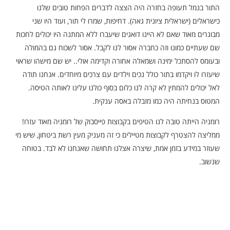
התור בנמל תעופה בחזרה היה הצצה לדברים הפחות טובים שלנו
כישראלים (ישראלית ציונית גאה). דחיפות, שמרו לי תור, ועוד היו שני
מבוגרים מאוד שאם לא היינו דואגים שיעברו ללא המתנה היו יכולים לחכות
שם שעתיים כמונו וזה כחברה אסור לנו לקבל. אסור לשכוח גם בהמולה
ובעומס להסתכל ימינה ושמאלה אחורה וקדימה אולי.. יש שם מישהו שראוי
שיעזרו לו ויקדמו בתור כולל נכים וילדים עם צרכים מיוחדים. אנחנו תודה
לאל יכולים להמתין לא קרה לנו כלום בסוף כולנו עלינו לאותה הטיסה.
המטוס בנחיתה היה כמו מזבלה באסה ענקית.
רומניה הייתה טובה לנו הטיפים בקבוצות פייסבוק של רומניה מאוד עזרו!
ממליצה להצטרף לקבוצות מטיילים כי זה מעניק מעין רשת ביטחון, שיש מי
שעוזר במידע בזמן אמת, שיצרה אצלנו תחושה שאנחנו לא לבד. בטוחה
שנשוב.