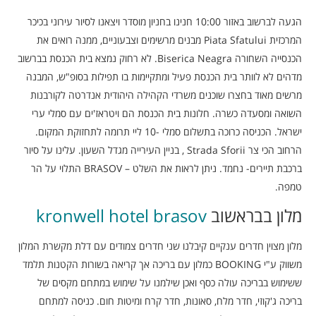
הגעה לברשוב באזור 10:00 חנינו בחניון מוסדר ויצאנו לסיור עירוני בכיכר
המרכזית Piata Sfatului‬ מבנים מרשימים וצבעוניים, ממנה רואים את
הכנסייה השחורה Biserica Neagra. לא רחוק נמצא בית הכנסת בברשוב
מדהים לא לוותר בית הכנסת פעיל ומתקיימות בו תפילות בסופ"ש, המבנה
מרשים מאוד בחצרו שוכנים משרדי הקהילה היהודית אנדרטה לקורבנות
השואה ומסעדה כשרה. חלונות בית הכנסת הם ויטראז'ים עם סמלי ערי
ישראל. הכניסה כרוכה בתשלום סמלי -10 ליי תרומה לתחזוקת המקום.
הרחוב הכי צר Strada Sforii , בניין העירייה מגדל השעון. עלינו על סיור
ברכבת תיירים- נחמד. ניתן לראות את השלט – BRASOV התלוי על הר
טמפה.
מלון בבראשוב
kronwell hotel brasov
מלון מצוין חדרים ענקיים קיבלנו שני חדרים צמודים עם דלת מקשרת המלון
משווק ע"י BOOKING כמלון עם בריכה אך קריאה בשורות הקטנות תלמד
ששימוש בבריכה עולה כסף ואכן שילמנו על שימוש במתחם מקסים של
בריכה ג'קוזי, חדר מלח, סאונות, חדר קרח ומיטות חום. כניסה למתחם