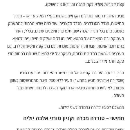
קצת קלוריות (שלא לקח הרבה זמן ודאגנו להשיבן).
סביב החומות מספר מגדלים הקרויים בשמות בעלי המקצוע דאז – מגדל
החייטים, מגדל הסנדלרים, מגדל הקצבים ועוד כמה שלא טרחתי להתעמק
בשמם. כיום בכל מגדל שכזה ישנן תערוכות ומוצגים שונים. בכלל, העיר
העתיקה ובה המצודה על סמטאותיה ומגדליה שוקקים חיים וניתן למצוא
בהם דוכני אמנות ועבודות יד שונות, מזכרות וגם בתי קפה ומסעדות לרב. גם
העברית נשמעת בתדירות גבוהה, בעיקר על ידי קבוצות שניחנו בפחות מדי
טקט ויותר מדי דציבלים…
הביקור בעיר היה כמו קפיצה אל תוך סיפור מהאגדות. יחד עם סיביו
(שסקירה אודותיה תגיע בהמשך) העיר ללא ספק הינה מהמרשימות באופן
שימורן. לא לחינם מהווה סיגישווארה מוקד משיכה להמוני תיירים מכל
העולם.
המשכנו לסיביו לדירה נחמדה לשני לילות.
חמישי – טורדה מכרה וקניון טורזי אלבה יוליה
יציאה מוקדמת נסיעה למכרה המלח טורדה. נכנסנו בכניסה הראשית