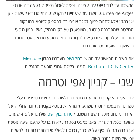
המשכנו עד לבוקרשט עם עצירה נוספת לאכול בכפר קורטאה דה אגרס
Curtea de Arges. משם עוד שעתיים לבוקרשט. החלטנו לא לעשות צ'ק
אין במלון אלא לחנות סמוך לכיכר אונירי כדי להספיק למופע המזרקות
החלטה שהתבררה כנכונה. המופע בן 50 דק' מרהיב, ראינו המון מופעי
מזרקות בעולם (ברצלונה, ארה"ב) וזה בהחלט מופע מרהיב. אגב החניה
בראשון בין שעות מסוימות חינם.
את השהות מראשון עד חמישי ב
בוקרשט
העברנו במלון
Mercure
Bucharest City Center
. הגענו בלילה אחרי הופעת המזרקות.
שני – קניון אפי וטרמה
קניון אפי הוא קניון נחמד עם מותגים בינלאומיים. מחירים סבירים נעלי
ספורט היו בפער יחסית משמעותי מהארץ. בנוסף בקניון מתחם החלקה על
הקרח ומתחם אוכל. משם המשכנו ל
טרמה בוקרשט
שילמנו על 4.5 שעות.
משעה 17:00 לערך, יצאנו כמעט בסגירה. לא חייבו על כמעט שעה נוספת.
אין הרבה מה להוסיף על שנכתב, נכנסנו לגאלקסי ולמתבגרות גם לפאלם
יופי של מקום נהננו מאוד.