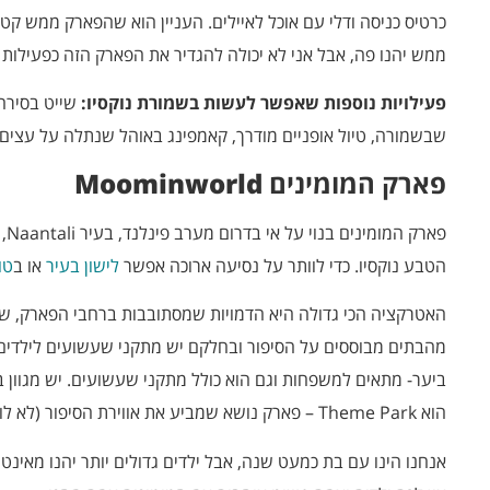
כרטיס כניסה ודלי עם אוכל לאיילים. העניין הוא שהפארק ממש קטן,
ממש יהנו פה, אבל אני לא יכולה להגדיר את הפארק הזה כפעילו
פעילויות נוספות שאפשר לעשות בשמורת נוקסיו:
שייט בסירה 
שבשמורה, טיול אופניים מודרך, קאמפינג באוהל שנתלה על עצים Eco Camp יכול להיות חוויה ללילה אחד
פארק המומינים
Moominworld
פאר
הטבע נוקסיו. כדי לוותר על נסיעה ארוכה אפשר
לישון בעיר
או ב
טו
האטרקציה הכי גדולה היא הדמויות שמסתובבות ברחבי הפארק, שר
מהבתים מבוססים על הסיפור ובחלקם יש מתקני שעשועים לילדים (
ביער- מתאים למשפחות וגם הוא כולל מתקני שעשועים. יש מגוון
הוא Theme Park – פארק נושא שמביע את אווירת הסיפור (לא לונה-פארק).
אנחנו הינו עם בת כמעט שנה, אבל ילדים גדולים יותר יהנו מאינ