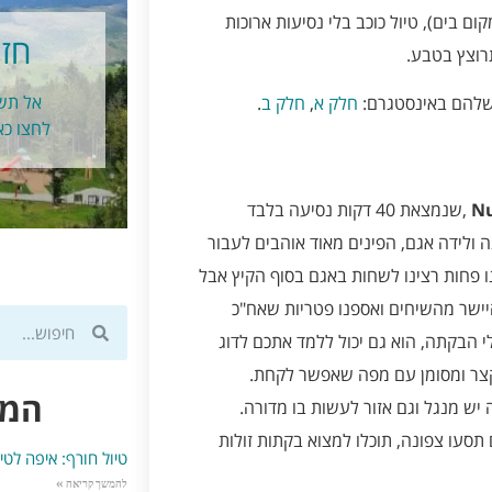
ם בים), טיול כוכב בלי נסיעות ארוכות
חזר
רוצץ בטבע.
אל תשכ
 שלהם באינסטגרם:
חלק א
,
חלק ב
.
לחצו כא
,שנמצאת 40 דקות נסיעה בלבד
 ולידה אגם, הפינים מאוד אוהבים לעבור
ו פחות רצינו לשחות באגם בסוף הקיץ אבל
היישר מהשיחים ואספנו פטריות שאח"כ
 הבקתה, הוא גם יכול ללמד אתכם לדוג
 קצר ומסומן עם מפה שאפשר לקחת.
המל
ש מנגל וגם אזור לעשות בו מדורה.
 תסעו צפונה, תוכלו למצוא בקתות זולות
טיול חורף: איפה לטי
להמשך קריאה »