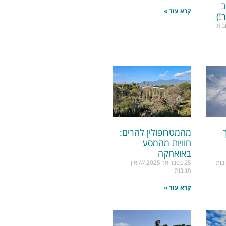
ב
קרא עוד »
!)
בות
מהמטרופולין להרים:
חוויות מהמסע
באואחקה
בות
25 בפברואר 2025
אין
תגובות
קרא עוד »