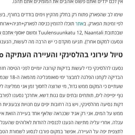
אין לכם ילדים ואתם פשוט אוהבים את המומינים אתם תהנו.
לפי זמינות הפארק. ב
אתר
תוכלו להזמין כניסה לפארק+חניה+ארוח
שבכתובת suunkatu 12, Naantali
ונסענו למקום אחר!). תגיעו מוקדם כי יש הרבה מה לעשות, הגענו
טיול עירוני בהלסינקי והעיירה העתיקה Porvoo
נסענו להלסינקי כדי לעשות בדיקות קורונה יומיים לפני הטיסה חזרה 
הבדיקה לקחנ
שעתיים כי המקום ממש גדול, מי שרוצה לחסוך זמן אני ממליצה ל
דקות נסיעה מהלסינקי, ויש בה רחובות יפים עם חנויות צבעוניות 
ממש על המים. אני רק אגיד שכנראה שלאף אחד בעיירה הזאת אין 
עגלה. אחרי עליה מתישה הגענו לכנסיה להודות לאלוהים שהעגל