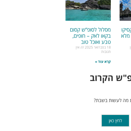
יקו
מסלול לסופ”ש קסום
 מלא
בקאו לאק – חופים,
טבע ואוכל טוב
18 בפברואר 2025
אין
תגובות
קרא עוד »
"ש הקרוב
ת מה לעשות בשבת?
לחץ כאן