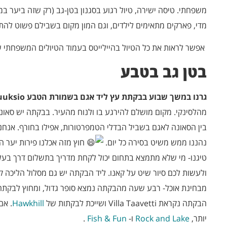
משפחתי. טיסה ישירה, טיול רגוע בסגנון בטן-גב (רק שזה ביער במקו
מדי, פארקים מתאימים לילדים, וגם המון מקום בשבילם פשוט להת
אפשר לראות את כל הטיול בהיילייטס בעמוד הטיולים המשפחתי
בטן גב בטבע
גרנו במשך שבוע בבקתת עץ ליד אגם בשמורת הטבע Nuuksio
מהלסינקי. מקום מושלם להירגע בו ולנוח מהעיר. בבקתה יש סאונה
בין הסאונה לאגם בשביל הבדלי הטמפרטורות, אפילו בחורף. אנחנ
נהננו ממש משיט בסירה כל יום.
חוץ מזה אכלנו פירות יער 
טיגנו- מי שלא מתמצא בתחום יכול לקחת מדריך בתשלום דרך בעלי
ולעשות לכם סיור שיט על קאנו. ליד הבקתה יש גם מסלול הליכה
מבחינת אוכל- רבע שעה מהבקתה נמצא סופר גדול, ומחוץ לבקתה י
הבקתה נקראת Villa Taavetti ושייכת לבקתות של
Hawkhill
. אם
יותר,
Rock and Lake
ו-
Fish & Fun
.