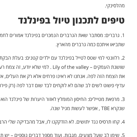
מהלסינקי.
טיפים לתכנון טיול בפינלנד
1. גרברים: מסתבר שאת הגרברים הנמכרים בפינלנד אמורים לחמ
שתביאו איתכם כמה גרברים מהארץ.
2. רלוונטי למי שטס לטייל בפינלנד עם ילדים קטנים: בעלת הב
שושנת העמקים – Lily of the valley . למי
את הצמח הזה לפה. אנחנו לא ראינו פרחים אלא רק את העלים, אז 
עדיף פשוט לשים לב שהם לא לוקחים לבד שום דבר לפה (רק פירות
3. מרפאת מטיילים: החיסון המומלץ לאזור היערות של פינלנד הוא 
שנקרא TBE , אפשר לעשות מגיל שנה.
4. קחו תרסיס נגד יתושים. לא הזדקקנו לו, אבל מהבדיקה שלי הרבה אנשים ממליצים לקחת.
5. שימו לב שעל מצעים, מגבות, ועוד מספר דברים נוספים – יש 