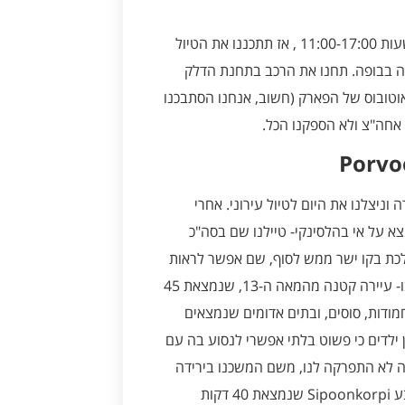
שימו לב שהפארק פתוח רק בחלק מהקיץ וימים בודדים בחורף, בשעות 11:00-17:00 , אז תתכננו את הטיול
ה בבופה. תחנו את הרכב בתחנת הדלק
Tuulen ומשם יאסוף אתכם אוטובוס של הפארק (חשוב, אנחנו הסתבכנו
 אחה"צ ולא הספקנו הכל.
וניצלנו את היום לטיול עירוני. אחרי
ו הפלגה למבצר ימי סואומנלינה מהמאה ה-18 שנמצא על אי בהלסינקי- טיילנו שם בסה"כ
לכת בקו ישר ממש לסוף, שם אפשר לראות
נוף יפייפה לים, תותחים ובתים עם גגות דשא. אחרכך נסענו לפורבו- עיירה קטנה מהמאה ה-13, שנמצאת 45
חמודות, סוסים, ובתים אדומים שנמצאים
ילדים כי פשוט בלתי אפשרי לנסוע בה עם
ה לא התפרקה לנו, משם המשכנו בירידה
לתצפית יפה על העיירה. אפשר במקום פורבו לנסוע לשמורת הטבע Sipoonkorpi שנמצאת 40 דקות