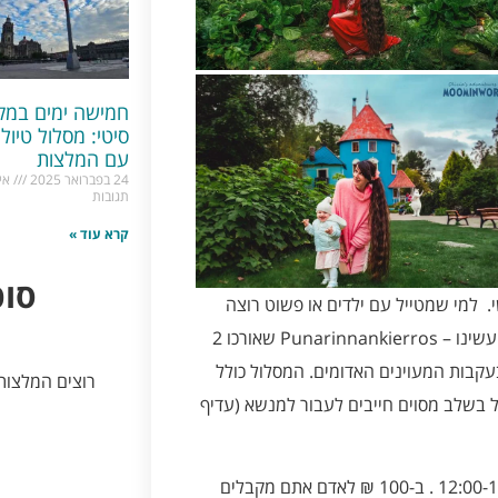
חמישה ימים במקס
סיטי: מסלול טיול
עם המלצות
24 בפברואר 2025
אין
תגובות
קרא עוד »
סופ
. למי שמטייל עם ילדים או פשוט רוצה
מסלול קליל אבל מקיף, ממליצה לעשות את המסלול שאותו אנחנו עשינו – Punarinnankierros שאורכו 2
 ב- Haukkalampi ומשם הולכים בעקבות המעוינים האדומים. המסלול כולל
רוצים המלצו
אבל בשלב מסוים חייבים לעבור למנשא (עדיף
הפארק פתוח רק בימי שבת ל-3 שעות בלבד, 12:00-15:00 . ב-100 ₪ לאדם אתם מקבלים