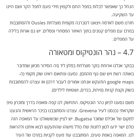
הנחל כך שאפשר לבלות במפל החם ולקפוץ מידי פעם למפל הקר ושם היינו
עד השקיעה.
חזרנו משם לאדסה ויצאנו לטברנה מקומית מוצלחת Ousíes ולהסתובבות
במרכז עם מפלים קטנים בתוך האיזור המסחרי ופסלים. יש גם אורות בלילה
על המפלים.
4.7 – נהר הונטיקוס ומטאורה
בבוקר אכלנו ארוחת בוקר מוצלחת במלון ליד (זה הסידור מכיוון שמדובר
באותה רשת ויש שם נוף מהמם). נסענו ופתאום ראינו שוק מקומי (ה-
google maps התעקש אנחנו אמורים לעבור דרכו) אז עצרנו להסתובבות
בשוק וקצת קניות (פירות, בגדים, ושטויות לילדים).
משם נסענו לכיוון נהר הונטיקוס. התחשק לנו קפה ומאפה בדרך ומזכרון טיפ
שקראתי נכנסנו לעיר Grevena. עצרנו והסתובבנו בכיכר הראשית והגענו
למקום של אכילס שמוכר Bugatsa. יש לציין שכששאלנו על המאפה הזה
כולם ישר ידעו לכוון לחנות שלו כולל מישהו שהתעקש לבוא איתנו ולהראות
לנו. המאפה באמת טעים. הסתובבנו עוד מעט לקניות במרכז של העיר