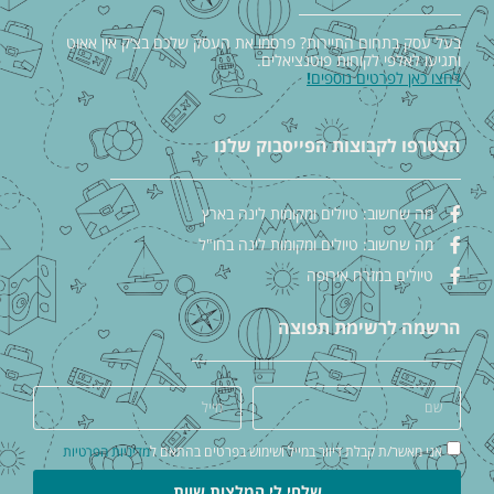
בעל עסק בתחום התיירות? פרסמו את העסק שלכם בצ׳ק אין אאוט
ותגיעו לאלפי לקוחות פוטנציאלים.
לחצו כאן לפרטים נוספים
!
הצטרפו לקבוצות הפייסבוק שלנו
מה שחשוב: טיולים ומקומות לינה בארץ
מה שחשוב: טיולים ומקומות לינה בחו"ל
טיולים במזרח אירופה
הרשמה לרשימת תפוצה
אני מאשר/ת קבלת דיוור במייל ושימוש בפרטים בהתאם ל
מדיניות הפרטיות
שלחי לי המלצות שוות