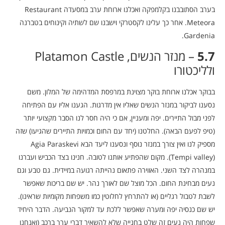
בערב הסתובבנו בקלמפקה ואכלנו ארוחת ערב במסעדה Restaurant
Meteora. אחר כך עלינו לקסטרקי וישבנו שם לשתיה וקינוחים בטברנה
Gardenia.
5.7
– מנזר הנשים, Platamon Castle
ולליכטורו
בבוקר אכלנו ארוחת בוקר מצוינת במרפסת המדהימה של המלון. משם
נסענו לביקור במנזר הנשים שאליו אין מדרגות. הגענו אליו עם הפתיחה
לפני מבול התיירים. יפה ומעניין, אם כי היה חסר לנו הסבר מקצועי יותר
(טיפ לפעם הבאה). החלטנו (יחד עם החום וכמויות התיירים שהגיעו) שזה
מספיק לנו ואין צורך במנזר נוסף ונסענו ליעד הבא Agia Paraskevi
(Tempi valley). מקום שהפתיע אותנו לטובה. חנינו בצד הכביש ועברנו
במנהרה לצד השני. האווירה פתאום נהייתה רגועה במיידית. גם טבע וגם
נעים מבחינת החום. הכל מוצל שם לאורך נהר. יש שם בריכות שאפשר
לשבת לטבול רגליים (או להתרחץ לחלוטין כמו משפחות מקומיות שראינו).
יש שם כנסיה יפה ומערה שאפשר ללכת עד למקור הנביעה. הדבר היחיד
שפחות היה נעים זה שלט בחנייה שלא להשאיר דברי ערך ברכב (ואנחנו