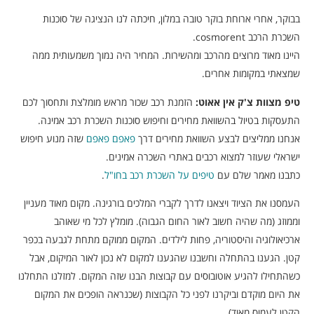
בבוקר, אחרי ארוחת בוקר טובה במלון, חיכתה לנו הנציגה של סוכנות
השכרת הרכב cosmorent.
היינו מאוד מרוצים מהרכב ומהשירות. המחיר היה נמוך משמעותית ממה
שמצאתי במקומות אחרים.
טיפ מצוות צ'ק אין אאוט:
הזמנת רכב שכור מראש מומלצת ותחסוך לכם
התעסקות בטיול בהשוואת מחירים וחיפוש סוכנות השכרת רכב אמינה.
אנחנו ממליצים לבצע השוואת מחירים דרך
פאפם פאפם
שזה מנוע חיפוש
ישראלי שעוזר למצוא רכבים באתרי השכרה אמינים.
כתבנו מאמר שלם עם
טיפים על השכרת רכב בחו"ל
.
העמסנו את הציוד ויצאנו לדרך לקברי המלכים בורגינה. מקום מאוד מעניין
וממוזג (מה שהיה חשוב לאור החום הגבוה). מומלץ לכל מי שאוהב
ארכיאולוגיה והיסטוריה, פחות לילדים. המקום ממוקם מתחת לגבעה בכפר
קטן. הגענו בהתחלה וחשבנו שהגענו למקום לא נכון לאור המיקום, אבל
כשהתחילו להגיע אוטובוסים עם קבוצות הבנו שזה המקום. למזלנו התחלנו
את היום מוקדם וביקרנו לפני כל הקבוצות (שכנראה הופכים את המקום
הקטן לעמוס מאוד).