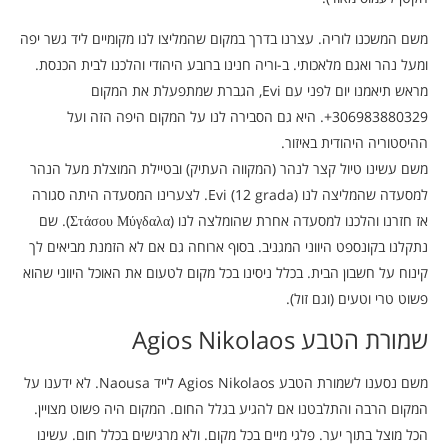
משם המשכנו לוריה. עצרנו בדרך במקום שהמליצו לנו מקומיים ליד גשר יפה
ומעל נהר ואגם מלאכותי. ב-וריה חנינו ברובע היהודי והלכנו לבית הכנסת.
מראש תיאמנו יום לפני עם Evi, הגברת שמתפעלת את המקום
306983880329+. היא גם הסבירה לנו על המקום היפה הזה ועל
ההיסטוריה היהודית באיזור.
משם עשינו טיול קצר לנהר (המקווה העתיק) ובטיילת המוצלת מעל הנהר
למסעדה שהמליצה לנו Evi (12 grada). לצערינו המסעדה היתה סגורה
אז חזרנו והלכנו למסעדה אחרת שהומלצה לנו (Στάσου Μύγδαλα). שם
נתקלנו בקונספט היווני המגניב. בסוף ארוחה גם אם לא הזמנת מביאים לך
קינוח על חשבון הבית. בכלל ניסינו בכל מקום לטעום את האוכל היווני שהוא
פשוט טרי וטעים (וגם זול).
שמורת הטבע Agios Nikolaos
משם נסענו לשמורת הטבע Agios Nikolaos לייד Naousa. לא ידענו על
המקום הרבה והתלבטנו אם להגיע בגלל החום. המקום היה פשוט מצויין.
הכל מוצל בתוך יער. פלגי מיים בכל מקום. ולא מרגישים בכלל חום. עשינו