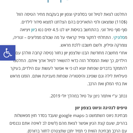
החלטנו לצאת לטיול זוגי בסלוניקי וצפון יוון בעקבות מחיר הטיסה הזול
(110$) שמצאנו ולפי התאריכים בהם הצלחנו למצוא סידור לילדים.
סוף סוף טיול זוגי. בהתחשב בטיסות יש לנו 4.5 ימים נטו ב
יוון
ויציאה
מ
סלוניקי
. התחלתי לחקור ומייד קראתי על מה שכולם ממליצים – זגוריה,
פתח סרגל
צומרקה ופיליון. ולשם חשבנו ללכת מראש.
אחרי מחשבה מחודשת הבנו שלצפון יוון נחזור (טיסה קרובה וזולה) עם
הילדים, כך שאת המסלול הזה כדאי להשאיר לטיול ארוך איתם. החלטנו
להתמקד בדברים שפחות יוצא לנו כי אי אפשר לעשות עם הילדים, בעיקר
פעילויות לילה וגם שופינג והיסטוריה שפחות מעניינת אותם. הזמנו מראש
את בתי המלון ואת הרכב.
נכתב ע"י איתמר ניצן על טיול במהלך יולי 2019.
טיפים לנהיגה וניווט בצפון יוון
מבחינת ניווט השתמשנו ב-google maps שעבד בסדר חוץ מפאשלות
בהרים, שעם קצת הגיון אפשר לצאת מהם (לשים לב לאיפה אתם נכנסים
עם הרכב מבחינת הזווית כי תמיד יתכן שתצטרכו לחזור ברוורס).