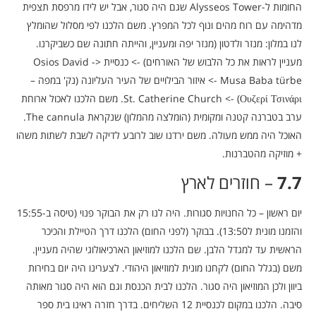
החומות ל-Alysseos Tower שגם היה סגור, אבל יש לידו מרפסת תצפית
מדהימה עם רוח מהים ונוף לכל המפרץ. משם הלכנו לפי מסלול שהומלץ
לנו במלון: מנזר ולדטון (מנזר יפה ומעניין, והייתה חתונה שם כשביקרנו.
מעניין לראות את כל הלבוש של האורחים) -> כנסיית Osios David ->
Musa Baba türbe -> איזור הבילויים של העיר העליונה (נק' במפה –
Ουζερί Τσινάρι) -> St. Catherine Church. משם הלכנו לאכול ארוחת
ערב בטברנה קטנה ומקומית (הומלצה מהמלון) שנקראת The cannula.
האוכל היה ממש מעולה. משם ירדנו שוב לרובע לדיקה לשבת לשתות משהו
+ מוזיקה מהטברנות.
7.7
– חוזרים לארץ
יום ראשון – כל החנויות סגורות. היה לנו רק את הבוקר פנוי (טיסה ב-15:55
והזמנו מונית ל13:50). בבוקר (לפני החום) הלכנו דרך הטיילת והכיכר
הראשית עד למגדל הלבן. שם הלכנו למוזיאון הארכיאולוגי שהיה מעניין.
משם (בגלל החום) לקחנו מונית למוזיאון היהודי. לצערינו היה יום בחירות
ביוון ולכן המוזיאון היה סגור. הלכנו לבית הכנסת וגם הוא היה סגור מאותה
סיבה. הלכנו במקום לכנסיית 12 השליחים. בדרך חזרה ראינו בית ספר