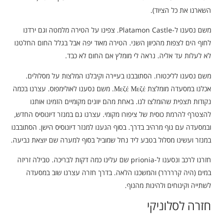
השארנו את כל הציוד).
משם נסענו ל-Platamon Castle. צפינו על הטירה מלמטה וגם ירדנו
לחוף הים לצפות מהכיוון השני. הטירה מאוד יפה אבל בגלל החום החלטנו
לא לעלות עד אליה. נראה לי מומלץ אם החום לא כבד.
משם נסענו לליכטורו. הסתובבנו בעיירה וקיבלנו המלצות על מסלולים.
אכלנו במסעדה מומלצת Μεζέ Μεζέ. משם נסענו לאולימפוס. עצרנו בכמה
נקודות תצפית שהומלצו לנו. באחת מהם יוונים מקומיים הזמינו אותנו
להצטרף להרמת כוסית של ציפורו מקומי. עצרנו גם במנזר דיונוסיס החדש,
ובמסעדה עם נוף מרהיב בדרך. בסוף הגענו למנזר דיונוסיס הישן. הסתובבנו
במנזר ועשינו מסלול בטבע ליד נחל שמוביל בסוף למערה שם יוצאת נביעה.
חזרנו לרכב ונסענו ל-prionia שם עלינו כמה דקות לבריכה. טבילה זריזה
במים (היה קררררר) והמשכנו הלאה. בדרך חזרה עצרנו שוב במסעדה
לשתייה וקינוחים ולהינות מהנוף.
חזרה לסלוניקי