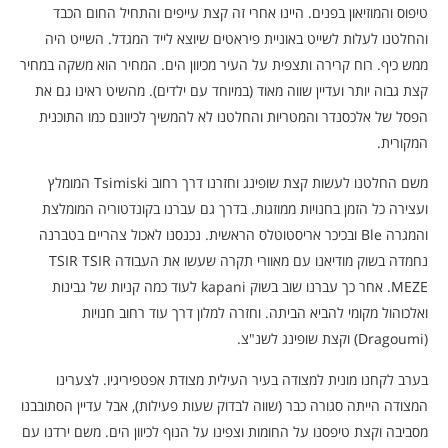
טיפוס והמוזיאון בפנים. היינו אחרי זה קצת עייפים והתחיל החום הכבד
והחלטנו לעלות לשייט באוניית פיראטים שיוצא לייד המגדל. השייט היה
ממש כיף. רוח קרירה ותצפית על העיר מכיוון הים. המחיר הוא משקה במחיר
קצת גבוה יותר ועדיין שווה מאוד (במיוחד עם ילדים). מהשיט ראינו גם את
הפסל של אלכסנדר והמטריות והחלטנו לא להמשיך לכיוונם כמו התוכנית
המקורית.
משם החלטנו לעשות קצת שופינג וחזרנו דרך רחוב Tsimiski המומלץ
ועצירה כל הזמן בחנויות ממוזגות. בדרך גם עברנו בקונדטוריה המומלצת
והמגרה Ble ובכיכר אריסטוטלס הראשית. נכנסנו לאכול צהריים בטברנה
נחמדה בשוק מודיאנו עם מאוורי תקרה שעשו את העבודה TSIR TSIR
MEZE. אחר כך עברנו שוב בשוק kapani לעוד כמה קניות של גבינות
ואלכוהול מקומי להביא הביתה. וחזרה למלון דרך עוד רחוב חנויות
(Dragoumi) וקצת שופינג לשנ"צ.
בערב לקחנו מונית למצודה בעיר העילית מצודת אפטפיריגיו. לצערינו
המצודה הייתה סגורה כבר (שווה לבדוק שעות פעילות), אבל עדיין הסתובבנו
מסביבה וקצת טיפסנו על החומות וצפינו על הנוף לכיוון הים. משם ירדנו עם