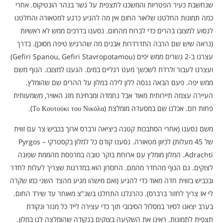
שנחשבת כעיר הפטריות והמשכנו לתצפית על גשר בנהר הונטיקוס. אחרי
כמה תמונות החלטנו שלאור החום אין מה להגיע כרגע למטאורה והחלטנו
לנסוע למצובו בהרים כדי לברוח מהחום. נסענו בדרכים ממש לא ראשיות
(נראה שיש שם הרבה התדרדרות אבנים מה שהרגיש טיפה מסוכן). בדרך
עצרנו ב-2 גשרים ממש יפים (Gefiri Spanou, Gefiri Stavropotamou)
ועצרנו לעבור ולרדת לשכשך מעט רגליים במים. הגענו למצובו. הנוף משם
ממש יפה. פעם הבאה ננסה ללון לילה במלון על ההרים שם שהומלץ.
העיירה עצמה תיירותית מאוד אבל נחמדה ומבחינת מזג האוויר, משמעותית
פחות חם. אכלנו שם במסעדה מומלצת (Το Κουτούκι του Νικόλα).
משם נסענו (אחרי הסתבכות קטנה ביציאה ורברס ארוך בכביש צר עם זווית
של 45 מעלות) לכיוון מטאורה. נסענו קודם כל למלון בקסטרקי – Pyrgos
Adrachti. המלון מומלץ עם ארוחת בוקר טובה במרפסת מהממת שפונה
לצוקים. גם הנוף מהחדר מהמם. החסרון הוא במדרגות שצריך לעלות לחדר
ובכביש בזווית חדה מאוד כדי להגיע (ואם מישהו מגיע מהצד השני כמו שקרה
לי אז צריך לחזור ברברס). כהרגלנו התחלנו בשנ"צ מאוחר עד שירד החום.
בערב יצאנו לסיור במסלול הסיבובי תוך כדי עצירה לייד כל מנזר ונקודת
תצפית לתמונות. ראינו את השקיעה בצוקים בנקודה שהומלצה לנו במלון.