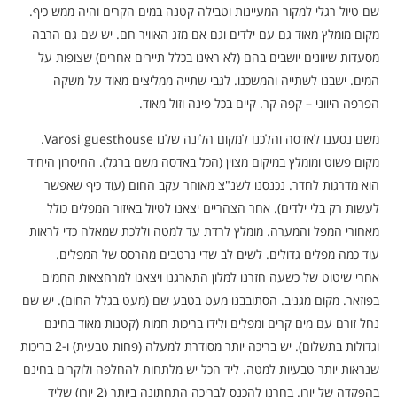
שם טיול רגלי למקור המעיינות וטבילה קטנה במים הקרים והיה ממש כיף.
מקום מומלץ מאוד גם עם ילדים וגם אם מזג האוויר חם. יש שם גם הרבה
מסעדות שיוונים יושבים בהם (לא ראינו בכלל תיירים אחרים) שצופות על
המים. ישבנו לשתייה והמשכנו. לגבי שתייה ממליצים מאוד על משקה
הפרפה היווני – קפה קר. קיים בכל פינה וזול מאוד.
משם נסענו לאדסה והלכנו למקום הלינה שלנו Varosi guesthouse.
מקום פשוט ומומלץ במיקום מצוין (הכל באדסה משם ברגל). החיסרון היחיד
הוא מדרגות לחדר. נכנסנו לשנ"צ מאוחר עקב החום (עוד כיף שאפשר
לעשות רק בלי ילדים). אחר הצהריים יצאנו לטיול באיזור המפלים כולל
מאחורי המפל והמערה. מומלץ לרדת עד למטה וללכת שמאלה כדי לראות
עוד כמה מפלים גדולים. לשים לב שדי נרטבים מהרסס של המפלים.
אחרי שיטוט של כשעה חזרנו למלון התארגנו ויצאנו למרחצאות החמים
בפוזאר. מקום מגניב. הסתובבנו מעט בטבע שם (מעט בגלל החום). יש שם
נחל זורם עם מים קרים ומפלים ולידו בריכות חמות (קטנות מאוד בחינם
וגדולות בתשלום). יש בריכה יותר מסודרת למעלה (פחות טבעית) ו-2 בריכות
שנראות יותר טבעיות למטה. ליד הכל יש מלתחות להחלפה ולוקרים בחינם
בהפקדה של יורו. בחרנו להכנס לבריכה התחתונה ביותר (2 יורו) שליד