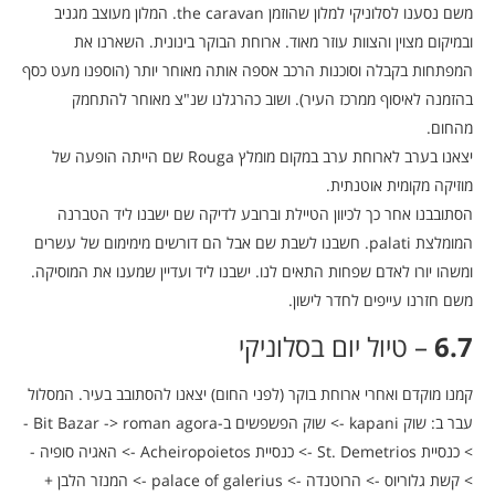
משם נסענו לסלוניקי למלון שהוזמן the caravan. המלון מעוצב מגניב
ובמיקום מצוין והצוות עוזר מאוד. ארוחת הבוקר בינונית. השארנו את
המפתחות בקבלה וסוכנות הרכב אספה אותה מאוחר יותר (הוספנו מעט כסף
בהזמנה לאיסוף ממרכז העיר). ושוב כהרגלנו שנ"צ מאוחר להתחמק
מהחום.
יצאנו בערב לארוחת ערב במקום מומלץ Rouga שם הייתה הופעה של
מוזיקה מקומית אוטנתית.
הסתובבנו אחר כך לכיוון הטיילת וברובע לדיקה שם ישבנו ליד הטברנה
המומלצת palati. חשבנו לשבת שם אבל הם דורשים מימימום של עשרים
ומשהו יורו לאדם שפחות התאים לנו. ישבנו ליד ועדיין שמענו את המוסיקה.
משם חזרנו עייפים לחדר לישון.
6.7
– טיול יום בסלוניקי
קמנו מוקדם ואחרי ארוחת בוקר (לפני החום) יצאנו להסתובב בעיר. המסלול
עבר ב: שוק kapani -> שוק הפשפשים ב-Bit Bazar -> roman agora -
> כנסיית St. Demetrios -> כנסיית Acheiropoietos -> האגיה סופיה -
> קשת גלוריוס -> הרוטנדה -> palace of galerius -> המנזר הלבן +