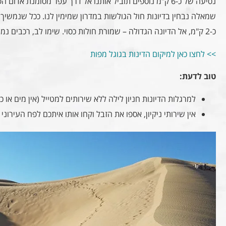
נסיעה של כ-6 ק"מ נוספים תוביל אותנו אל דרך עפר מסומנת א
שמאלה נבחין בדיונות חול הגולשות במדרון שמימין לנו. ככל שנמשיך נ
כ-2 ק"מ, אל הדיונה הגדולה – שמורת חולות כסוי. שימו לב, רכבים נמוכים צריכים להיזהר.
>> לחצו כאן למיקום הדינות בגוגל מפות
טוב לדעת:
למרגלות הדיונות חניון לילה ללא שירותים למטייל (אין מים או כ
אין שירותי ניקיון, אספו את הזבל וקחו אותו איתכם לפח העירוני 