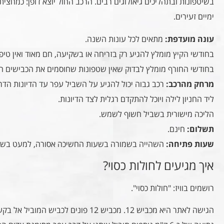
בשיטפונות ובתהליכים גיאולוגים רבים. הרכב החול יוצא דופן: כמחצי
ימיים זעירים
.
עונה מועדפת:
מתאים לכל עונות השנה.
בחודשי הקיץ מומלץ להגיע רק בזריחה או בשקיעה, חם מאוד ואין טיפ
בחודשי החורף מומלץ לבדוק שאין שטפונות שחוסמים את הכבישים ה
מרחק מהרכב:
רכב גבוה יכול להגיע על השביל עפר עד הדיונות הדרו
ליד החניון לילה ויוכל להתקדם רגלית לצד הדיונות.
הליכה מישורית בשביל חשוף לשמש.
תשלום:
חינם.
שעות פתיחה:
השהייה בשמורה בשעות החשיכה אסורה, למעט בשטח ח
איך מגיעים לחולות כסוי?
רושמים בוויז: "חולות כסוי".
הגישה לאתר היא מכביש 12. מכביש 12 פונים