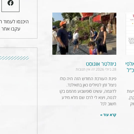
היכנסו לעמוד הפ
עקבו אחר ע
לפי
ניוזלטר אוגוסט
כ"ל
28 ביולי 2026
אין תגובות
פינת העורכת החודש הזה היה כולו
ניצול זמן לטיולים כאן בתאילנד.
עות
לדוגמה, עשינו סופשבוע מהמם בקו
ן,
לנטה, ויצא לי לרכז שם מלא מידע
ק
חשוב לכל
קרא עוד »