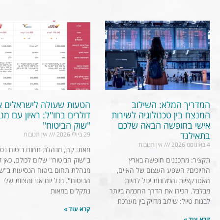
המדריך המלא: השילוב
הטעות שעולה לישראלים א
המנצח בין טכנולוגיה לשירות
דולרים בחו"ל: ראיון עם מנ
אישי בחופשה הבאה שלכם
"שוק הביטוח"
בתאילנד
29 ביולי 2026
אין תגובות
4 באוגוסט 2026
אין תגובות
מאת: קרן, מנהלת תחום ביטוח נסי
תקציר: מתכננים חופשה בארץ
ב"שוק הביטוח" שלום לכולם, כאן קר
החיוכים? השפע העצום של האיים,
מנהלת תחום ביטוח הנסיעות ב"שו
האטרקציות והמלונות יכול להיות
הביטוח". בכל יום אני והצוות שלי
מבלבל. הכירו את הדרך החכמה ביותר
נתקלים במאות
לבנות טיול: שילוב מדויק בין מערכת
קרא עוד »
קרא עוד »