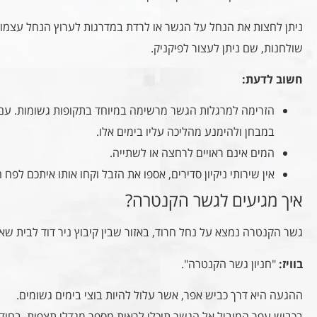
ניתן לחצות את הנחל על הגשר או לרדת במדרגות לערוץ הנחל עצמו
שולחנות, שם ניתן לעצור לפיקניק.
חשוב לדעת:
הזרימה למרגלות הגשר מרשימה במיוחד בתקופות גשומות. עם ז
במבחן ולהימנע מהליכה עליו בימים אלו.
המים אינם ראויים לרחצה או לשתייה.
אין שירותי ניקיון סדירים, אספו את הזבל וקחו אותו איתכם לפח ה
איך מגיעים לגשר הקנטרה?
גשר הקנטרה נמצא על נחל חרוד, באזור שבין קיבוץ ניר דוד לבית שאן
בוויז:
"חניון גשר הקנטרה".
ההגעה היא דרך כביש אפר, אשר עלול להיות בוצי בימים גשומים.
בכביש עפר המוביל אל הגשר תוכלו לראות מספר מגדלי תצפית. בחודש