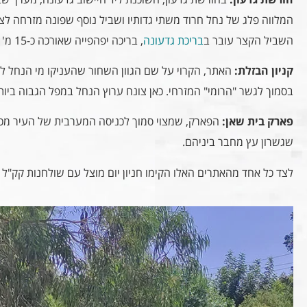
המלווה פלג של נחל חרוד משתי גדותיו ושביל נוסף שפונה מזרחה לצ
השביל הקצר עובר ב
בריכת גדעונה
, בריכה יפהפייה שאורכה כ-15 מ' ועומק המים בה כחצי מטר.
קניון הבזלת:
בסמוך לגשר "הרומי" המזרחי. כאן צונח ערוץ הנחל במפל הגבוה ביותר שבנחל
פארק בית שאן:
שגשרון עץ מחבר ביניהם.
לצד כל אחד מהאתרים האלו הקימו חניון יום מוצל עם שולחנות קק"ל ו