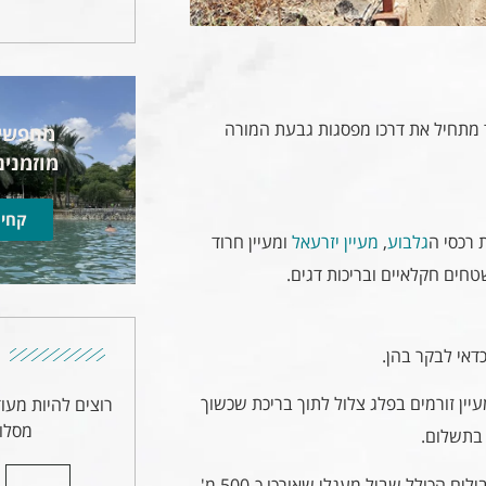
ד מתחיל את דרכו מפסגות גבעת המורה
מחפשים
מוזמנים
קחי 
 רכסי ה
גלבוע
,
מעיין יזרעאל
ומעיין חרוד
שטחים חקלאיים ובריכות דגים.
דאי לבקר בהן.
עיין זורמים בפלג צלול לתוך בריכת שכשוך
רוצים להיות מעו
מסלול
 בתשלום.
בחורשת גדעון, השוכנת ליד היישוב גדעונה, מערך שבילים הכולל שביל מעגלי שאורכו כ-500 מ'